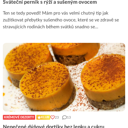
Sváteční perník s rýží a sušeným ovocem
Ten se tedy povedl! Mám pro vás velmi chutný tip jak
zužitkovat přebytky sušeného ovoce, které se ve zdravě se
stravujících rodinách během svátků snadno se
...
23
13
KRÉMOVÉ DEZERTY
KLUB
Nepečené dýňové dortíky bez lepku a cukru