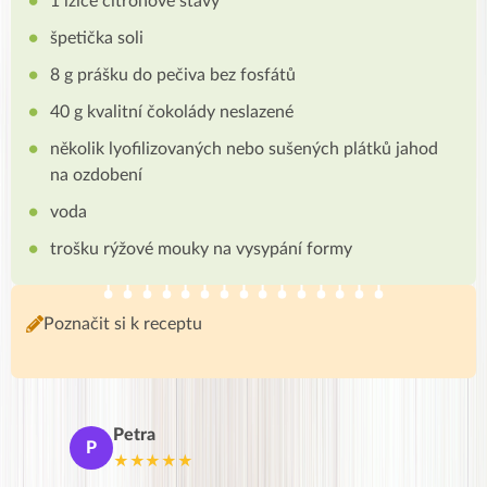
1 lžíce citrónové šťávy
špetička soli
8 g prášku do pečiva bez fosfátů
40 g kvalitní čokolády neslazené
několik lyofilizovaných nebo sušených plátků jahod
na ozdobení
voda
trošku rýžové mouky na vysypání formy
Poznačit si k receptu
Petra
Ma
P
M
★★★★★
★