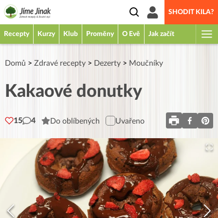
SHODIT KILA?
Recepty
Kurzy
Klub
Proměny
O Evě
Jak začít
Domů
>
Zdravé recepty
>
Dezerty
>
Moučníky
Kakaové donutky
15
4
Do oblíbených
Uvařeno