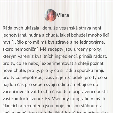
Viera
Ráda bych ukázala lidem, že veganská strava není
jednotvárná, nudná a chudá, jak si bohužel mnoho lidí
myslí. Jídlo pro mě má být zdravé a ne jednotvárné,
skoro nemocniční. Mé recepty jsou určeny pro ty,
kterým vaření z kvalitních ingrediencí, přináší radost,
pro ty, co se nebojí experimentovat a chtějí poznat
nové chutě, pro ty, pro ty co si rádi u sporáku hrají,
pro ty co nepotřebují zasytit jen žaludek, pro ty co si
najdou čas pro sebe i svojí rodinu a nebojí se do
vaření investovat trochu času. Jste připraveni opustit
vaší komfortní zónu? PS. Všechny fotografie v mých
článcích a receptech jsou moje, nejsou stáhnuté z