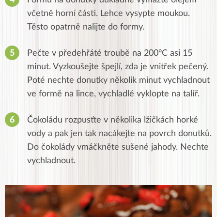
včetně horní části. Lehce vysypte moukou.
Těsto opatrně nalijte do formy.
Pečte v předehřáté troubě na 200°C asi 15
minut. Vyzkoušejte špejlí, zda je vnitřek pečený.
Poté nechte donutky několik minut vychladnout
ve formě na lince, vychladlé vyklopte na talíř.
Čokoládu rozpusťte v několika lžičkách horké
vody a pak jen tak nacákejte na povrch donutků.
Do čokolády vmáčkněte sušené jahody. Nechte
vychladnout.