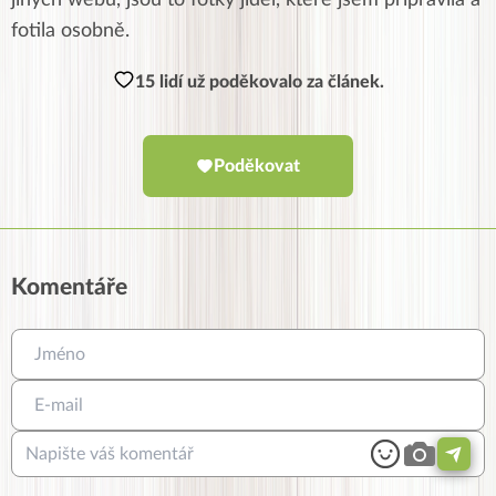
jiných webů, jsou to fotky jídel, které jsem připravila a
fotila osobně.
15 lidí už poděkovalo za článek.
Poděkovat
Komentáře