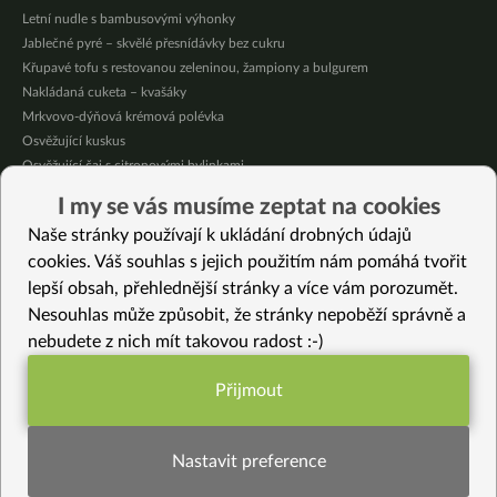
Letní nudle s bambusovými výhonky
Jablečné pyré – skvělé přesnídávky bez cukru
Křupavé tofu s restovanou zeleninou, žampiony a bulgurem
Nakládaná cuketa – kvašáky
Mrkvovo-dýňová krémová polévka
Osvěžující kuskus
Osvěžující čaj s citronovými bylinkami
Nepečený jablečný dort s rybízem
I my se vás musíme zeptat na cookies
Čokoládové muffiny s mangovým krémem
Naše stránky používají k ukládání drobných údajů
Meruňky a jablka v citrónovém želé
cookies. Váš souhlas s jejich použitím nám pomáhá tvořit
lepší obsah, přehlednější stránky a více vám porozumět.
Vybrané recepty
Nesouhlas může způsobit, že stránky nepoběží správně a
Melounové mojito
nebudete z nich mít takovou radost :-)
Galetky s cizrnou
Třešňové dortíky z fritézy
Přijmout
Tempeh s pomerančovou glazurou
Funkční nastavení potřebujeme (vždy
Žitné těstoviny s italskou omáčkou a tempehem
aktivní)
Miso polévka s kusy zeleniny
Nastavit preference
Polévka z bílé quinoi