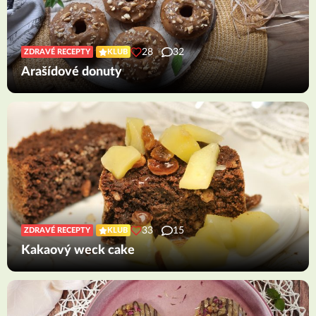
28
32
ZDRAVÉ RECEPTY
KLUB
Arašídové donuty
33
15
ZDRAVÉ RECEPTY
KLUB
Kakaový weck cake