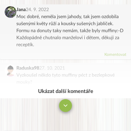
Jana
24. 9. 2022
Moc dobré, neměla jsem jahody, tak jsem ozdobila
sušenými květy růží a kousky sušených jablíček.
Formu na donuty taky nemám, takže byly muffiny:-D
Každopádně chutnalo manželovi i dětem, děkuji za
receptík.
Komentovat
Raduska98
27. 10. 2021
Vyzkoušel někdo tyto muffiny péct z bezlepkové
mouky?
Ukázat další komentáře
Komentovat