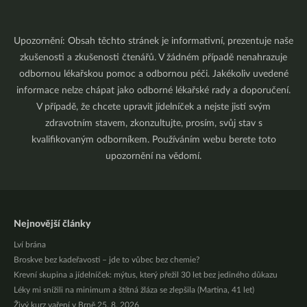
Upozornění: Obsah těchto stránek je informativní, prezentuje naše
zkušenosti a zkušenosti čtenářů. V žádném případě nenahrazuje
odbornou lékařskou pomoc a odbornou péči. Jakékoliv uvedené
informace nelze chápat jako odborné lékařské rady a doporučení.
V případě, že chcete upravit jídelníček a nejste jistí svým
zdravotním stavem, zkonzultujte, prosím, svůj stav s
kvalifikovaným odborníkem. Používáním webu berete toto
upozornění na vědomí.
Nejnovější články
Lví brána
Broskve bez kadeřavosti – jde to vůbec bez chemie?
Krevní skupina a jídelníček: mýtus, který přežil 30 let bez jediného důkazu
Léky mi snížili na minimum a štítná žláza se zlepšila (Martina, 41 let)
Živý kurz vaření v Brně 25. 8. 2026