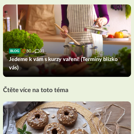
80
31
BLOG
Jedeme k vám s kurzy vaření! (Termíny blízko
vás)
Čtěte více na toto téma