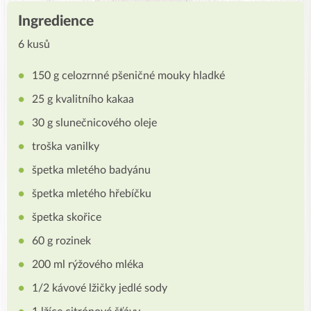
Ingredience
6 kusů
150 g celozrnné pšeničné mouky hladké
25 g kvalitního kakaa
30 g slunečnicového oleje
troška vanilky
špetka mletého badyánu
špetka mletého hřebíčku
špetka skořice
60 g rozinek
200 ml rýžového mléka
1/2 kávové lžičky jedlé sody