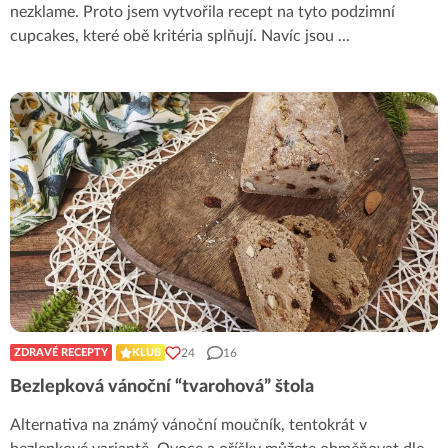
nezklame. Proto jsem vytvořila recept na tyto podzimní
cupcakes, které obě kritéria splňují. Navíc jsou
...
24
16
ZDRAVÉ RECEPTY
KLUB
Bezlepková vánoční “tvarohová” štola
Alternativa na známý vánoční moučník, tentokrát v