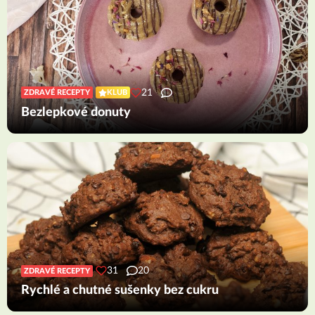
21
ZDRAVÉ RECEPTY
KLUB
Bezlepkové donuty
31
20
ZDRAVÉ RECEPTY
Rychlé a chutné sušenky bez cukru