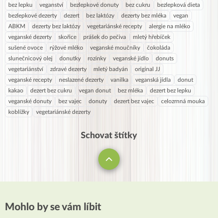
bez lepku
veganství
bezlepkové donuty
bez cukru
bezlepková dieta
bezlepkové dezerty
dezert
bez laktózy
dezerty bez mléka
vegan
ABKM
dezerty bez laktózy
vegetariánské recepty
alergie na mléko
veganské dezerty
skořice
prášek do pečiva
mletý hřebíček
sušené ovoce
rýžové mléko
veganské moučníky
čokoláda
slunečnicový olej
donutky
rozinky
veganské jídlo
donuts
vegetariánství
zdravé dezerty
mletý badyán
original JJ
veganské recepty
neslazené dezerty
vanilka
veganská jídla
donut
kakao
dezert bez cukru
vegan donut
bez mléka
dezert bez lepku
veganské donuty
bez vajec
donuty
dezert bez vajec
celozrnná mouka
koblížky
vegetariánské dezerty
Schovat štítky
Mohlo by se vám líbit