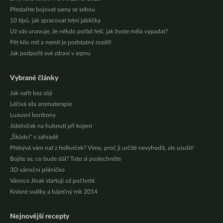
Přestaňte bojovat samy se sebou
10 tipů, jak zpracovat letní jablíčka
Už vás unavuje, že někdo pořád řeší, jak byste měla vypadat?
Pět kilo mít a nemít je podstatný rozdíl!
Jak podpořit své zdraví v srpnu
Vybrané články
Jak vařit bez sóji
Léčivá síla aromaterapie
Luxusní bonbony
Jídelníček na hubnutí při kojení
„Škůdci“ v zahradě
Přebývá vám nať z ředkviček? Víme, proč ji určitě nevyhodit, ale usušit!
Bojíte se, co bude dál? Toto si poslechněte
3D vánoční přáníčko
Vánoce Jinak startují už počtvrté
Krásné svátky a báječný rok 2014
Nejnovější recepty