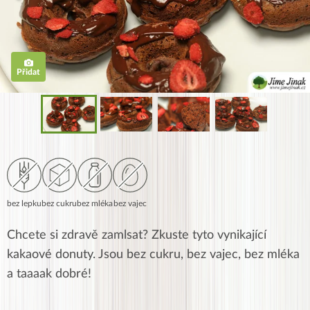
Přidat
bez lepku
bez cukru
bez mléka
bez vajec
Chcete si zdravě zamlsat? Zkuste tyto vynikající
kakaové donuty. Jsou bez cukru, bez vajec, bez mléka
a taaaak dobré!