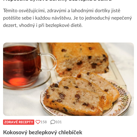
Těmito osvěžujícími, zdravými a lahodnými dortíky jistě
potěšíte sebe i každou návštěvu. Je to jednoduchý nepečený
dezert, vhodný i při bezlepkové dietě.
158
101
ZDRAVÉ RECEPTY
Kokosový bezlepkový chlebíček