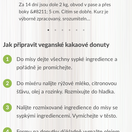
k,
Za 14 dní jsou dole 2 kg, obvod v pase a přes
Dnes jse
znání pro
boky &#8211; 5 cm. Cítím se dobře. Kurz je
zapadlé p
…
výborně zpracovaný, srozumiteln…
od EVY. 
Jak připravit veganské kakaové donuty
Do mísy dejte všechny sypké ingredience a
pořádně je promíchejte.
Do mixéru nalijte rýžové mléko, citronovou
šťávu, olej a rozinky. Rozmixujte do hladka.
Nalijte rozmixované ingredience do mísy se
sypkými ingrediencemi. Vymíchejte v těsto.
Formu na donutky důkladně vymažte olejem