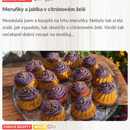
Meruňky a jablka v citrónovém želé
Neodolala jsem a koupila na trhu meruňky. Nebyly tak zcela
zralé, jak vypadaly, tak skončily v citrónovém želé. Vznikl tak
nečekaně dobrý recept na osvěžuj
...
11
ZDRAVÉ RECEPTY
KLUB