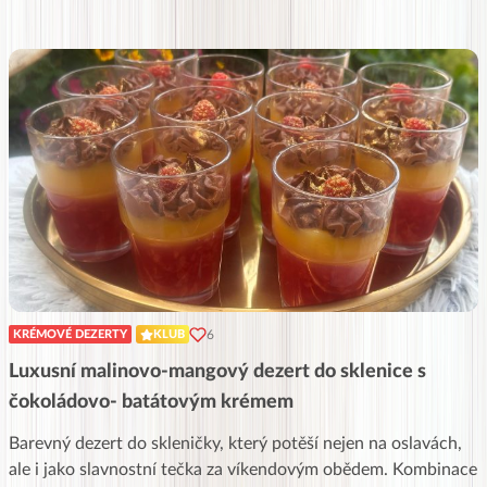
6
KRÉMOVÉ DEZERTY
KLUB
Luxusní malinovo-mangový dezert do sklenice s
čokoládovo- batátovým krémem
Barevný dezert do skleničky, který potěší nejen na oslavách,
ale i jako slavnostní tečka za víkendovým obědem. Kombinace