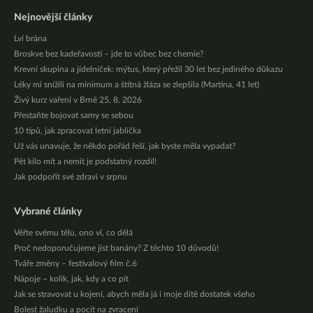
Nejnovější články
Lví brána
Broskve bez kadeřavosti – jde to vůbec bez chemie?
Krevní skupina a jídelníček: mýtus, který přežil 30 let bez jediného důkazu
Léky mi snížili na minimum a štítná žláza se zlepšila (Martina, 41 let)
Živý kurz vaření v Brně 25. 8. 2026
Přestaňte bojovat samy se sebou
10 tipů, jak zpracovat letní jablíčka
Už vás unavuje, že někdo pořád řeší, jak byste měla vypadat?
Pět kilo mít a nemít je podstatný rozdíl!
Jak podpořit své zdraví v srpnu
Vybrané články
Věřte svému tělu, ono ví, co dělá
Proč nedoporučujeme jíst banány? Z těchto 10 důvodů!
Tváře změny – festivalový film č.6
Nápoje – kolik, jak, kdy a co pít
Jak se stravovat u kojení, abych měla já i moje dítě dostatek všeho
Bolest žaludku a pocit na zvracení