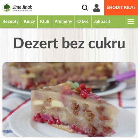
SHODIT KILA?
Recepty
Kurzy
Klub
Proměny
O Evě
Jak začít
Dezert bez cukru