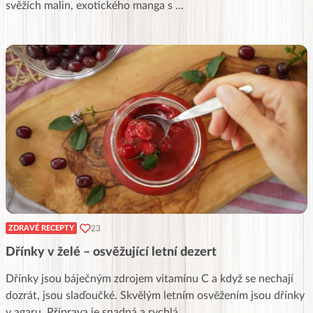
svěžích malin, exotického manga s
...
23
ZDRAVÉ RECEPTY
Dřínky v želé – osvěžující letní dezert
Dřínky jsou báječným zdrojem vitamínu C a když se nechají
dozrát, jsou slaďoučké. Skvělým letním osvěžením jsou dřínky
v agaru. Příprava je snadná a rychlá
...