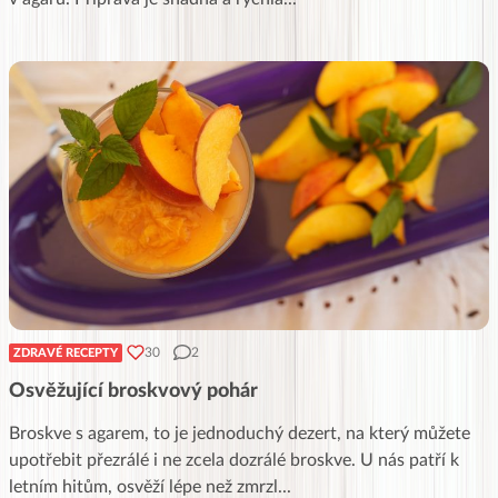
30
2
ZDRAVÉ RECEPTY
Osvěžující broskvový pohár
Broskve s agarem, to je jednoduchý dezert, na který můžete
upotřebit přezrálé i ne zcela dozrálé broskve. U nás patří k
letním hitům, osvěží lépe než zmrzl
...