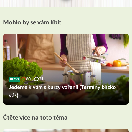
Mohlo by se vám líbit
80
31
BLOG
Jedeme k vám s kurzy vaření! (Termíny blízko
vás)
Čtěte více na toto téma