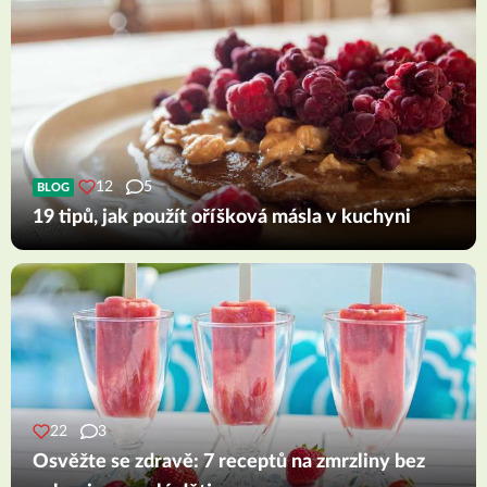
12
5
BLOG
19 tipů, jak použít oříšková másla v kuchyni
22
3
Osvěžte se zdravě: 7 receptů na zmrzliny bez