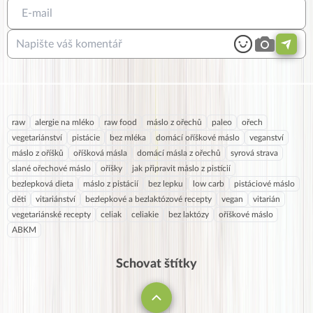
raw
alergie na mléko
raw food
máslo z ořechů
paleo
ořech
vegetariánství
pistácie
bez mléka
domácí oříškové máslo
veganství
máslo z oříšků
oříšková másla
domácí másla z ořechů
syrová strava
slané ořechové máslo
oříšky
jak připravit máslo z pistícií
bezlepková dieta
máslo z pistácií
bez lepku
low carb
pistáciové máslo
děti
vitariánství
bezlepkové a bezlaktózové recepty
vegan
vitarián
vegetariánské recepty
celiak
celiakie
bez laktózy
oříškové máslo
ABKM
Schovat štítky