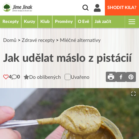
SHODIT KILA?
Recepty
Kurzy
Klub
Proměny
O Evě
Jak začít
Domů
>
Zdravé recepty
>
Mléčné alternativy
Jak udělat máslo z pistácií
4
0
Do oblíbených
Uvařeno