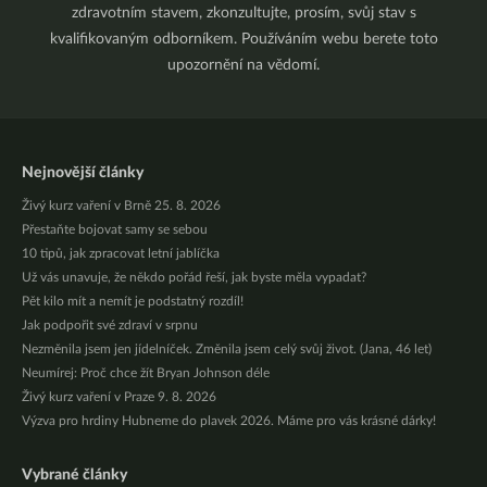
zdravotním stavem, zkonzultujte, prosím, svůj stav s
kvalifikovaným odborníkem. Používáním webu berete toto
upozornění na vědomí.
Nejnovější články
Živý kurz vaření v Brně 25. 8. 2026
Přestaňte bojovat samy se sebou
10 tipů, jak zpracovat letní jablíčka
Už vás unavuje, že někdo pořád řeší, jak byste měla vypadat?
Pět kilo mít a nemít je podstatný rozdíl!
Jak podpořit své zdraví v srpnu
Nezměnila jsem jen jídelníček. Změnila jsem celý svůj život. (Jana, 46 let)
Neumírej: Proč chce žít Bryan Johnson déle
Živý kurz vaření v Praze 9. 8. 2026
Výzva pro hrdiny Hubneme do plavek 2026. Máme pro vás krásné dárky!
Vybrané články