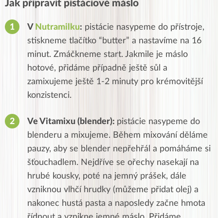
Jak připravit pistáciové máslo
V
Nutramilku
:
pistácie nasypeme do přístroje,
stiskneme tlačítko “butter” a nastavíme na 16
minut. Zmáčkneme start. Jakmile je máslo
hotové, přidáme případně ještě sůl a
zamixujeme ještě 1-2 minuty pro krémovitější
konzistenci.
Ve Vitamixu (blender):
pistácie nasypeme do
blenderu a mixujeme. Během mixování děláme
pauzy, aby se blender nepřehřál a pomáháme si
šťouchadlem. Nejdříve se ořechy nasekají na
hrubé kousky, poté na jemný prášek, dále
vzniknou vlhčí hrudky (můžeme přidat olej) a
nakonec hustá pasta a naposledy začne hmota
řídnout a vznikne jemné máslo. Přidáme