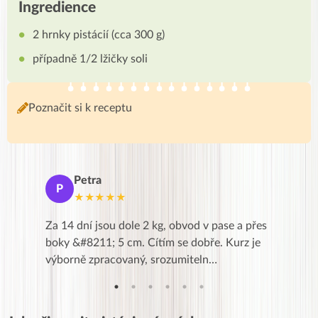
Ingredience
2 hrnky pistácií (cca 300 g)
případně 1/2 lžičky soli
Poznačit si k receptu
Petra
Ma
P
M
★★★★★
★
k,
Za 14 dní jsou dole 2 kg, obvod v pase a přes
Dnes jse
znání pro
boky &#8211; 5 cm. Cítím se dobře. Kurz je
zapadlé p
…
výborně zpracovaný, srozumiteln…
od EVY. 