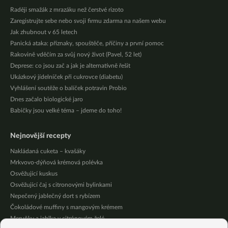
Raději smažák z mrazáku než čerstvé rizoto
Zaregistrujte sebe nebo svoji firmu zdarma na našem webu
Jak zhubnout v 65 letech
Panická ataka: příznaky, spouštěče, příčiny a první pomoc
Rakovině vděčím za svůj nový život (Pavel, 52 let)
Deprese: co jsou zač a jak je alternativně řešit
Ukázkový jídelníček při cukrovce (diabetu)
Vyhlášení soutěže o balíček potravin Probio
Dnes začalo biologické jaro
Babičky jsou velké téma – jdeme do toho!
Nejnovější recepty
Nakládaná cuketa – kvašáky
Mrkvovo-dýňová krémová polévka
Osvěžující kuskus
Osvěžující čaj s citronovými bylinkami
Nepečený jablečný dort s rybízem
Čokoládové muffiny s mangovým krémem
Meruňky a jablka v citrónovém želé