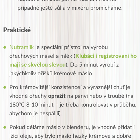
případně ještě sůl a v mixéru promícháme.
Praktické
Nutramilk
je speciální přístroj na výrobu
ořechových másel a mlék (
Klubáci i registrovaní ho
mají se skvělou slevou
). Do 5 minut vyrobí z
jakýchkoliv oříšků krémové máslo.
Pro krémovitější konzistenceí a výraznější chuť je
vhodné ořechy
opražit
na pánvi nebo v troubě (na
180°C 8-10 minut – je třeba kontrolovat v průběhu,
abychom je nespálili).
Pokud děláme máslo v blenderu, je vhodné přidat i
lžíci oleje, aby bylo máslo hezky krémové a dobře