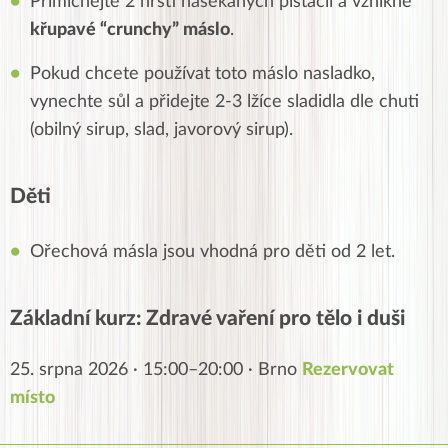
Přimíchejte 2 hrsti nasekaných pistácií a vznikne
křupavé “crunchy” máslo
.
Pokud chcete používat toto máslo nasladko,
vynechte sůl a přidejte 2-3 lžíce sladidla dle chuti
(obilný sirup, slad, javorový sirup).
Děti
Ořechová másla jsou vhodná pro děti od 2 let.
Základní kurz: Zdravé vaření pro tělo i duši
25. srpna 2026 · 15:00–20:00 · Brno
Rezervovat
místo