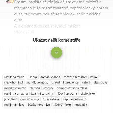
Prosím, napište někdo jak děláte ovesné mléko? V
receptech je to psané zmateně, napřed vločky, potom
oves, tak nevím, zda dělat z vloček, nebo z celého
ovsa.
A jak jednoduše udělat rýžové mléko?
Moc děkuji.
Ukázat další komentáře
Komentovat
rostlinná másla
úspora
domácí výroba
zdravé alternativy
zdraví
slevy Traminal
mandlové máslo
přírodní ingredience
vaření
alternativy
mandlové mléko
členství
recepty
domácí rostlinná mléka
rostlinná smetana
kvalitní suroviny
rýžová smetana
ekologické
jíme jinak
domácí mléka
zdravá strava
experimentování
rostlinná mléka
bez kompromisů
rýžové mléko
nutramilk