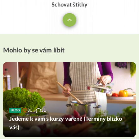
Schovat štítky
Mohlo by se vám líbit
80
31
BLOG
Jedeme k vám s kurzy vaření! (Termíny blízko
vás)