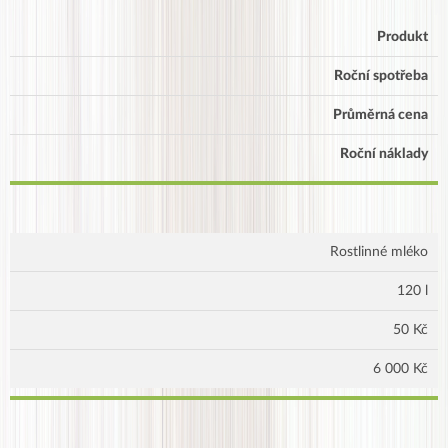
Produkt
Roční spotřeba
Průměrná cena
Roční náklady
Rostlinné mléko
120 l
50 Kč
6 000 Kč