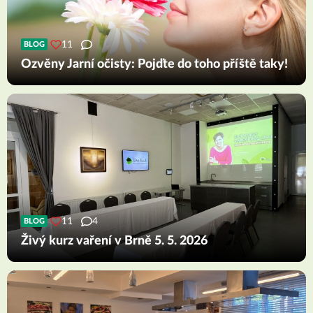
11
BLOG
Ozvěny Jarní očisty: Pojďte do toho příště taky!
11
4
BLOG
Živý kurz vaření v Brně 5. 5. 2026