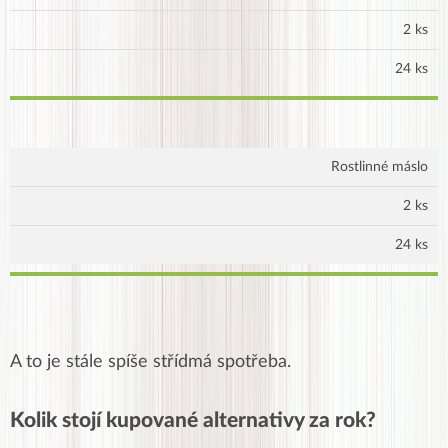
2 ks
24 ks
Rostlinné máslo
2 ks
24 ks
A to je stále spíše střídmá spotřeba.
Kolik stojí kupované alternativy za rok?