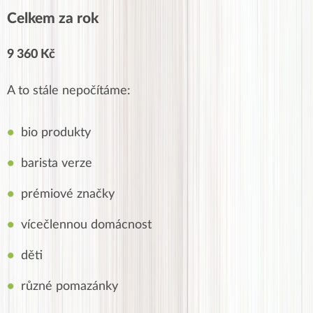
Celkem za rok
9 360 Kč
A to stále nepočítáme:
bio produkty
barista verze
prémiové značky
vícečlennou domácnost
děti
různé pomazánky