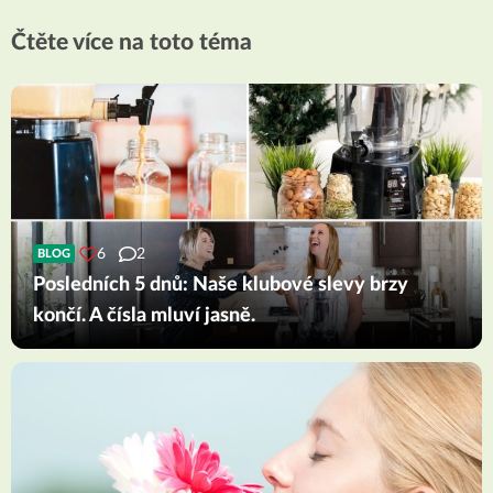
Čtěte více na toto téma
6
2
BLOG
Posledních 5 dnů: Naše klubové slevy brzy
končí. A čísla mluví jasně.