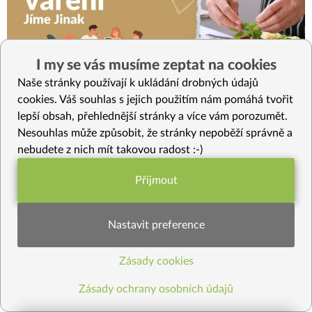
I my se vás musíme zeptat na cookies
Naše stránky používají k ukládání drobných údajů
cookies. Váš souhlas s jejich použitím nám pomáhá tvořit
lepší obsah, přehlednější stránky a více vám porozumět.
17
3
BLOG
Nesouhlas může způsobit, že stránky nepoběží správně a
Živý kurz vaření v Hradci Králové: Zdravé vaření pro
nebudete z nich mít takovou radost :-)
tělo i duši 15. 5. 2026
Přijmout
Funkční nastavení potřebujeme (vždy
Zažij kurz, který tě naučí víc než jen vařit. V Základním živém
kurzu “Zdravé vaření pro tělo i duši” se naučíš, jak připravit
aktivní)
Nastavit preference
vyvážené a hlavn
...
Zásady cookies
Statistiky pro lepší obsah
Zásady ochrany osobních údajů