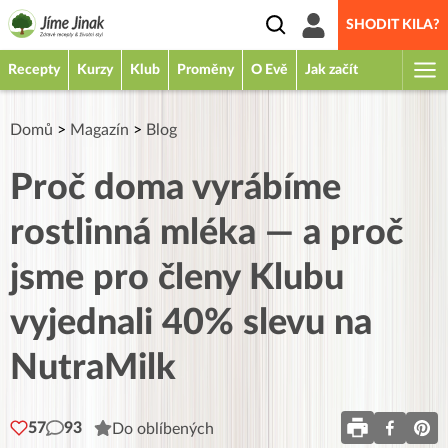
SHODIT KILA?
Recepty
Kurzy
Klub
Proměny
O Evě
Jak začít
Domů
>
Magazín
>
Blog
Proč doma vyrábíme
rostlinná mléka — a proč
jsme pro členy Klubu
vyjednali 40% slevu na
NutraMilk
57
93
Do oblíbených