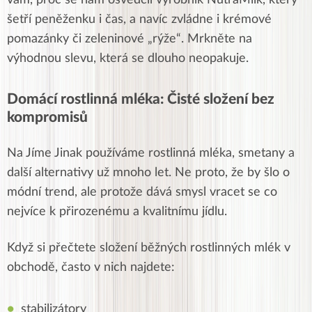
vám, proč se nám osvědčil výrobník NutraMilk, který
šetří peněženku i čas, a navíc zvládne i krémové
pomazánky či zeleninové „rýže“. Mrkněte na
výhodnou slevu, která se dlouho neopakuje.
Domácí rostlinná mléka: Čisté složení bez
kompromisů
Na Jíme Jinak používáme rostlinná mléka, smetany a
další alternativy už mnoho let. Ne proto, že by šlo o
módní trend, ale protože dává smysl vracet se co
nejvíce k přirozenému a kvalitnímu jídlu.
Když si přečtete složení běžných rostlinných mlék v
obchodě, často v nich najdete:
stabilizátory