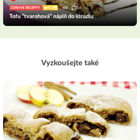
68
16
ZDRAVÉ RECEPTY
KLUB
Tofu “tvarohová” náplň do štrúdlu
Vyzkoušejte také