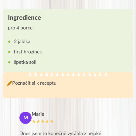
Ingredience
pro 4 porce
2 jablka
hrst hrozinek
špetka soli
Poznačit si k receptu
Marie
De
M
D
★★★★★
★
se a přes
Dnes jsem to konečně vytáhla z nějaké
Líbí se m