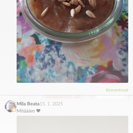
Komentovat
Mila Beata
15. 1. 2025
Mňááám ♥️