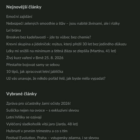
Nejnovější články
Emoční zajídání
Nebezpečí zelených smoothie a šťáv – jsou nabité živinami, ale i riziky
Lví brána
Broskve bez kadeřavosti – jde to vůbec bez chemie?
Krevní skupina a jídelníček: mýtus, který přežil 30 let bez jediného důkazu
Léky mi snížili na minimum a štítná žláza se zlepšila (Martina, 41 let)
Živý kurz vaření v Brně 25. 8. 2026
Přestaňte bojovat samy se sebou
10 tipů, jak zpracovat letní jablíčka
Už vás unavuje, že někdo pořád řeší, jak byste měla vypadat?
Vybrané články
Zpráva pro účastníky Jarní očisty 2026!
Sušička nejen na ovoce – s exkluzivní slevou
Letní hříšky se ozývají
Vyléčený sladkoholik vítá jaro (Jarda, 48 let)
Hubnutí v prvním trimestru a co s tím
Festival Evolution, Praha – vstupenky zdarma, i se slevou