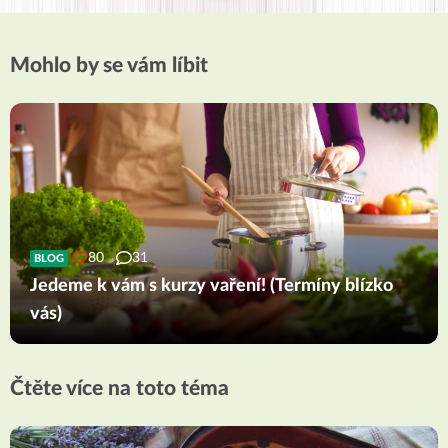
Mohlo by se vám líbit
80
31
BLOG
Jedeme k vám s kurzy vaření! (Termíny blízko
vás)
Čtěte více na toto téma