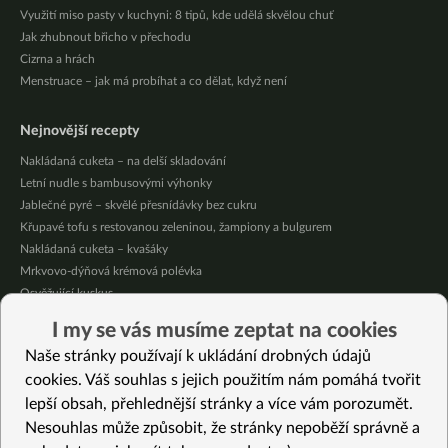
Využití miso pasty v kuchyni: 8 tipů, kde udělá skvělou chuť
Jak zhubnout břicho v přechodu
Cizrna a hrách
Menstruace – jak má probíhat a co dělat, když není
Nejnovější recepty
Nakládaná cuketa – na delší skladování
Letní nudle s bambusovými výhonky
Jablečné pyré – skvělé přesnídávky bez cukru
Křupavé tofu s restovanou zeleninou, žampiony a bulgurem
Nakládaná cuketa – kvašáky
Mrkvovo-dýňová krémová polévka
Osvěžující kuskus
Osvěžující čaj s citronovými bylinkami
I my se vás musíme zeptat na cookies
Nepečený jablečný dort s rybízem
Naše stránky používají k ukládání drobných údajů
Čokoládové muffiny s mangovým krémem
cookies. Váš souhlas s jejich použitím nám pomáhá tvořit
lepší obsah, přehlednější stránky a více vám porozumět.
Vybrané recepty
Nesouhlas může způsobit, že stránky nepoběží správně a
Slané vafle s bylinkami