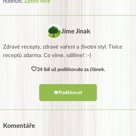
hubnutí.
Zjistit více
Jíme Jinak
Zdravé recepty, zdravé vaření a životní styl. Tisíce
receptů zdarma. Co víme, sdílíme! :-)
24 lidí už poděkovalo za článek.
Poděkovat
Komentáře