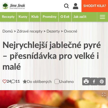
SHODIT KILA?
Recepty
Kurzy
Klub
Proměny
O Evě
Jak začít
Domů
>
Zdravé recepty
>
Dezerty
>
Ovocné
Nejrychlejší jablečné pyré
– přesnídávka pro velké i
malé
24
11
Do oblíbených
Uvařeno