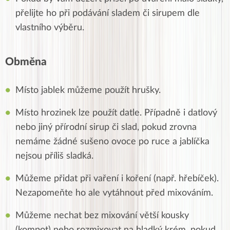
přelijte ho při podávání sladem či sirupem dle
vlastního výběru.
Obměna
Místo jablek můžeme použít hrušky.
Místo hrozinek lze použít datle. Případně i datlový
nebo jiný přírodní sirup či slad, pokud zrovna
nemáme žádné sušeno ovoce po ruce a jablíčka
nejsou příliš sladká.
Můžeme přidat při vaření i koření (např. hřebíček).
Nezapomeňte ho ale vytáhnout před mixováním.
Můžeme nechat bez mixování větší kousky
(kompot) nebo rozmixovat na hladký krém, pokud