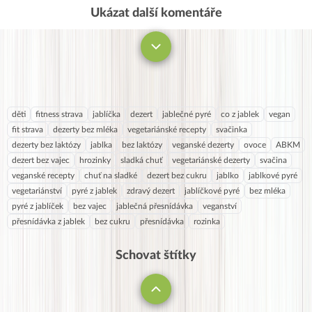
Ukázat další komentáře
Komentovat
děti
fitness strava
jablíčka
dezert
jablečné pyré
co z jablek
vegan
fit strava
dezerty bez mléka
vegetariánské recepty
svačinka
dezerty bez laktózy
jablka
bez laktózy
veganské dezerty
ovoce
ABKM
dezert bez vajec
hrozinky
sladká chuť
vegetariánské dezerty
svačina
veganské recepty
chuť na sladké
dezert bez cukru
jablko
jablkové pyré
vegetariánství
pyré z jablek
zdravý dezert
jablíčkové pyré
bez mléka
pyré z jablíček
bez vajec
jablečná přesnídávka
veganství
přesnídávka z jablek
bez cukru
přesnídávka
rozinka
Schovat štítky