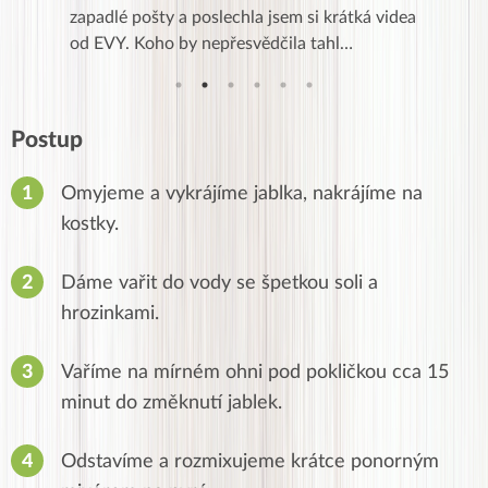
Kurz je
zapadlé pošty a poslechla jsem si krátká videa
zkušenost
od EVY. Koho by nepřesvědčila tahl…
,po třec
Postup
Omyjeme a vykrájíme jablka, nakrájíme na
kostky.
Dáme vařit do vody se špetkou soli a
hrozinkami.
Vaříme na mírném ohni pod pokličkou cca 15
minut do změknutí jablek.
Odstavíme a rozmixujeme krátce ponorným