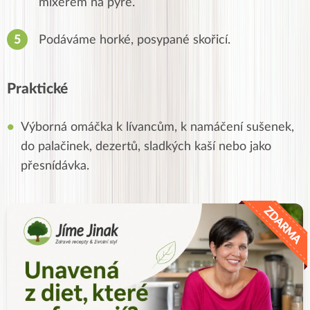
mixérem na pyré.
Podáváme horké, posypané skořicí.
Praktické
Výborná omáčka k lívancům, k namáčení sušenek,
do palačinek, dezertů, sladkých kaší nebo jako
přesnídávka.