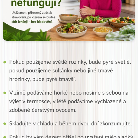
Pokud použijeme světlé rozinky, bude pyré světlé,
pokud použijeme sultánky nebo jiné tmavé
hrozinky, bude pyré tmavší.
V zimě podáváme horké nebo nosíme s sebou na
výlet v termosce, v létě podáváme vychlazené a
zdobené čerstvým ovocem.
Skladujte v chladu a během dvou dní zkonzumujte.
Pokud by vám dezert přišel po uvaření málo sladký,