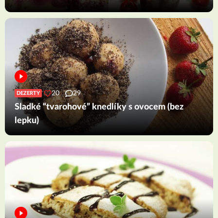
20
29
DEZERTY
Sladké “tvarohové” knedlíky s ovocem (bez
lepku)