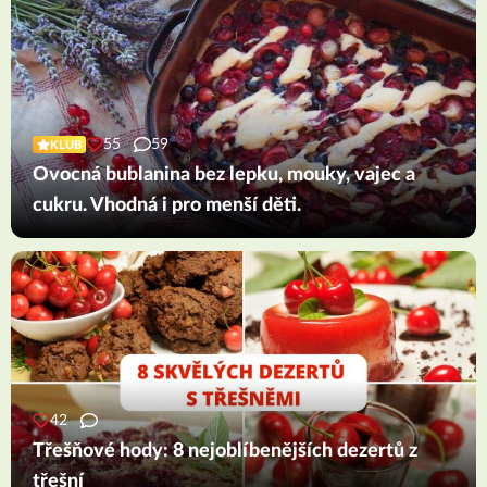
55
59
KLUB
Ovocná bublanina bez lepku, mouky, vajec a
cukru. Vhodná i pro menší děti.
42
Třešňové hody: 8 nejoblíbenějších dezertů z
třešní