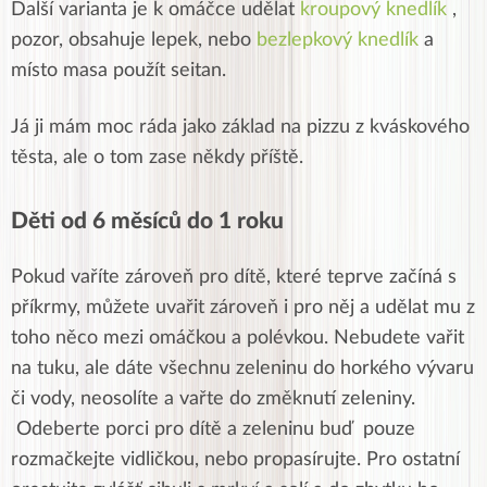
Další varianta je k omáčce udělat
kroupový knedlík
,
pozor, obsahuje lepek, nebo
bezlepkový knedlík
a
místo masa použít seitan.
Já ji mám moc ráda jako základ na pizzu z kváskového
těsta, ale o tom zase někdy příště.
Děti od 6 měsíců do 1 roku
Pokud vaříte zároveň pro dítě, které teprve začíná s
příkrmy, můžete uvařit zároveň i pro něj a udělat mu z
toho něco mezi omáčkou a polévkou. Nebudete vařit
na tuku, ale dáte všechnu zeleninu do horkého vývaru
či vody, neosolíte a vařte do změknutí zeleniny.
Odeberte porci pro dítě a zeleninu buď pouze
rozmačkejte vidličkou, nebo propasírujte. Pro ostatní