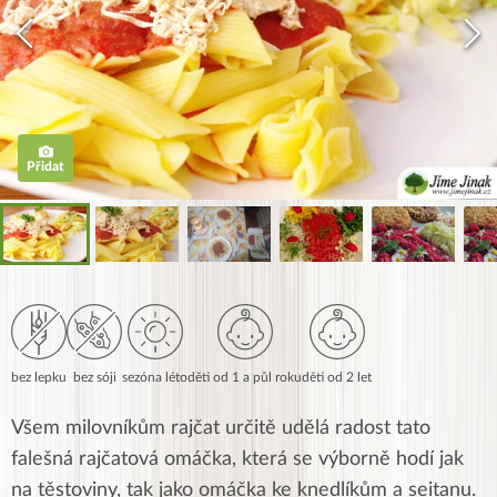
Přidat
bez lepku
bez sóji
sezóna léto
děti od 1 a půl roku
děti od 2 let
Všem milovníkům rajčat určitě udělá radost tato
falešná rajčatová omáčka, která se výborně hodí jak
na těstoviny, tak jako omáčka ke knedlíkům a seitanu.