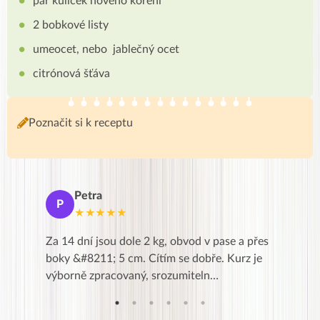
pár kuliček nového koření
2 bobkové listy
umeocet, nebo jablečný ocet
citrónová šťáva
Poznačit si k receptu
Petra
Ma
P
M
★★★★★
★
k,
Za 14 dní jsou dole 2 kg, obvod v pase a přes
Dnes jse
znání pro
boky &#8211; 5 cm. Cítím se dobře. Kurz je
zapadlé p
…
výborně zpracovaný, srozumiteln…
od EVY. 