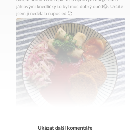
jáhlovými knedlíčky to byl moc dobrý oběd😋. Určitě
jsem ji nedělala naposled.🥰
3
4
2
5
Ukázat další komentáře
1
6
❤️
Komentovat