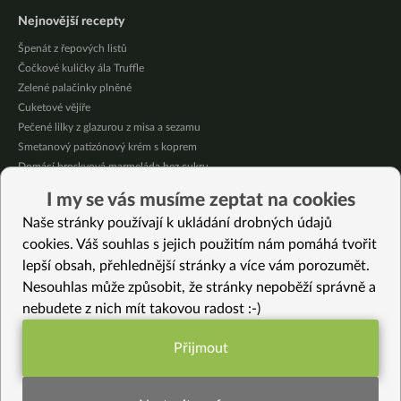
Nejnovější recepty
Špenát z řepových listů
Čočkové kuličky ála Truffle
Zelené palačinky plněné
Cuketové vějíře
Pečené lilky z glazurou z misa a sezamu
Smetanový patizónový krém s koprem
Domácí broskvová marmeláda bez cukru
Pikantní mexická kukuřice se “sýrovou” omáčkou
I my se vás musíme zeptat na cookies
Citrónové jablečné muffiny se sójovou šlehačkou
Naše stránky používají k ukládání drobných údajů
Oves provoněný citrónem a bazalkou
cookies. Váš souhlas s jejich použitím nám pomáhá tvořit
lepší obsah, přehlednější stránky a více vám porozumět.
Vybrané recepty
Nesouhlas může způsobit, že stránky nepoběží správně a
Zimní kořeněný talíř
nebudete z nich mít takovou radost :-)
Z jednoho woku – čirok s ciznou
Sladký cuketový chlebíček bez lepku
Přijmout
Kuličky z tofu, kuskusu a shiitake
Funkční nastavení potřebujeme (vždy
Čočková polévka s batáty a řepou
aktivní)
Gratinovaný mangold