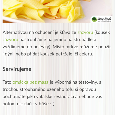
Alternativou na ochucení je šťáva ze
zázvoru
(kousek
zázvoru
nastrouháme na jemno na struhadle a
vyždímeme do polévky). Místo mrkve můžeme použít
i dýni, nebo přidat kousek petržele, či celeru.
Servírujeme
Tato
omáčka bez masa
je výborná na těstoviny, s
trochou strouhaného uzeného tofu si opravdu
pochutnáte jako v italské restauraci a nebude vás
potom nic tlačit v břiše :-).