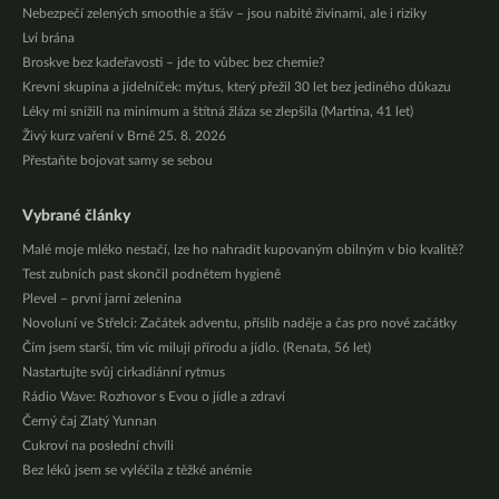
Nebezpečí zelených smoothie a šťáv – jsou nabité živinami, ale i riziky
Lví brána
Broskve bez kadeřavosti – jde to vůbec bez chemie?
Krevní skupina a jídelníček: mýtus, který přežil 30 let bez jediného důkazu
Léky mi snížili na minimum a štítná žláza se zlepšila (Martina, 41 let)
Živý kurz vaření v Brně 25. 8. 2026
Přestaňte bojovat samy se sebou
Vybrané články
Malé moje mléko nestačí, lze ho nahradit kupovaným obilným v bio kvalitě?
Test zubních past skončil podnětem hygieně
Plevel – první jarní zelenina
Novoluní ve Střelci: Začátek adventu, příslib naděje a čas pro nové začátky
Čím jsem starší, tím víc miluji přírodu a jídlo. (Renata, 56 let)
Nastartujte svůj cirkadiánní rytmus
Rádio Wave: Rozhovor s Evou o jídle a zdraví
Černý čaj Zlatý Yunnan
Cukroví na poslední chvíli
Bez léků jsem se vyléčila z těžké anémie