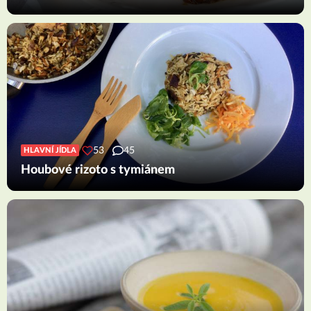
53
45
HLAVNÍ JÍDLA
Houbové rizoto s tymiánem