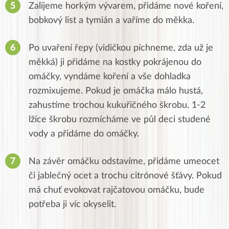
Zalijeme horkým vývarem, přidáme nové koření,
bobkový list a tymián a vaříme do měkka.
Po uvaření řepy (vidičkou píchneme, zda už je
měkká) ji přidáme na kostky pokrájenou do
omáčky, vyndáme koření a vše dohladka
rozmixujeme. Pokud je omáčka málo hustá,
zahustíme trochou kukuřičného škrobu. 1-2
lžíce škrobu rozmícháme ve půl deci studené
vody a přidáme do omáčky.
Na závěr omáčku odstavíme, přidáme umeocet
či jablečný ocet a trochu citrónové šťávy. Pokud
má chuť evokovat rajčatovou omáčku, bude
potřeba ji víc okyselit.