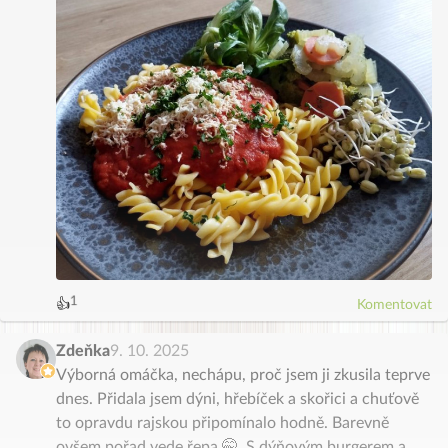
3
4
2
5
1
6
👍
Komentovat
0
7
8
9
Zdeňka
9. 10. 2025
Výborná omáčka, nechápu, proč jsem ji zkusila teprve
dnes. Přidala jsem dýni, hřebíček a skořici a chuťově
to opravdu rajskou připomínalo hodně. Barevně
ovšem pořad vede řepa 🤭. S dýňovým burgerem a