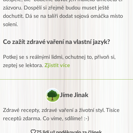
zázvoru. Dospělí si zřejmě budou muset ještě
dochutit. Dá se na talíři dodat sojová omáčka místo
solení.
Co zažít zdravé vaření na vlastní jazyk?
Potkej se s reálnými lidmi, ochutnej to, přivoň si,
zeptej se lektora.
Zjistit více
Jíme Jinak
Zdravé recepty, zdravé vaření a životní styl. Tisíce
receptů zdarma. Co víme, sdílíme! :-)
75 lidí už poděkovalo za článek.