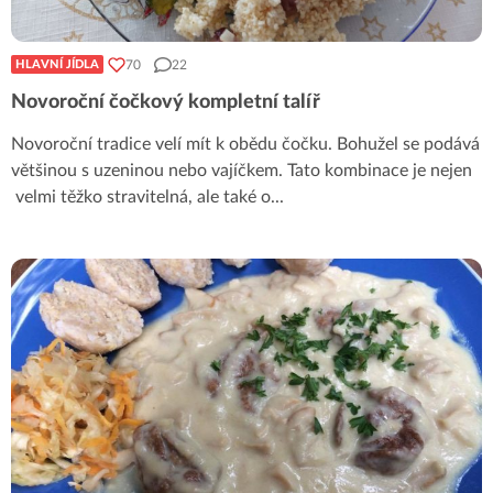
70
22
HLAVNÍ JÍDLA
Novoroční čočkový kompletní talíř
Novoroční tradice velí mít k obědu čočku. Bohužel se podává
většinou s uzeninou nebo vajíčkem. Tato kombinace je nejen
velmi těžko stravitelná, ale také o
...