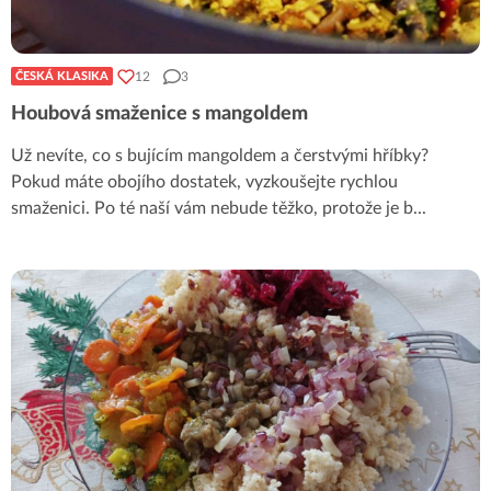
12
3
ČESKÁ KLASIKA
Houbová smaženice s mangoldem
Už nevíte, co s bujícím mangoldem a čerstvými hříbky?
Pokud máte obojího dostatek, vyzkoušejte rychlou
smaženici. Po té naší vám nebude těžko, protože je b
...