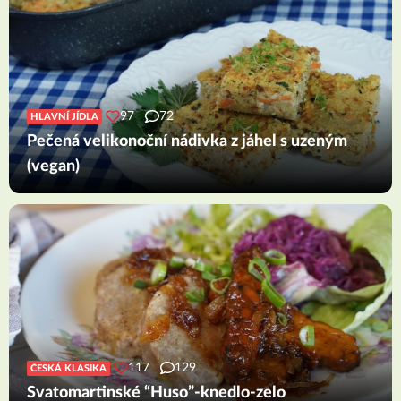
97
72
HLAVNÍ JÍDLA
Pečená velikonoční nádivka z jáhel s uzeným
(vegan)
117
129
ČESKÁ KLASIKA
Svatomartinské “Huso”-knedlo-zelo