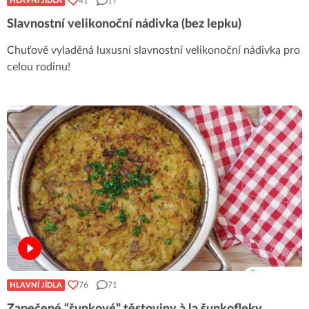
41
17
HLAVNÍ JÍDLA
Slavnostní velikonoční nádivka (bez lepku)
Chuťově vyladěná luxusní slavnostní velikonoční nádivka pro
celou rodinu!
76
71
HLAVNÍ JÍDLA
Zapečené “šunkové” těstoviny à la šunkofleky