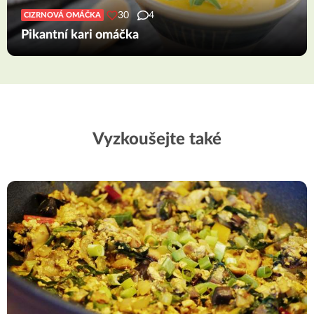
30
4
CIZRNOVÁ OMÁČKA
Pikantní kari omáčka
Vyzkoušejte také