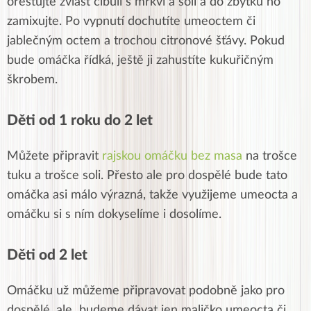
orestujte zvlášť cibuli s mrkví a solí a do zbytku ho
zamixujte. Po vypnutí dochutíte umeoctem či
jablečným octem a trochou citronové šťávy. Pokud
bude omáčka řídká, ještě ji zahustíte kukuřičným
škrobem.
Děti od 1 roku do 2 let
Můžete připravit
rajskou omáčku bez masa
na trošce
tuku a trošce soli. Přesto ale pro dospělé bude tato
omáčka asi málo výrazná, takže využijeme umeocta a
omáčku si s ním dokyselíme i dosolíme.
Děti od 2 let
Omáčku už můžeme připravovat podobně jako pro
dospělé, ale budeme dávat jen maličko umeocta či