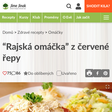
SHODIT KILA?
Recepty
Kurzy
Klub
Proměny
O Evě
Jak začít
Domů
>
Zdravé recepty
>
Omáčky
“Rajská omáčka” z červené
řepy
75
86
Do oblíbených
Uvařeno