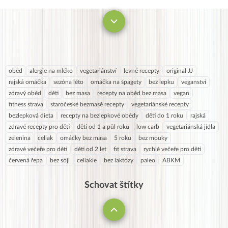
0
7
8
9
oběd
alergie na mléko
vegetariánství
levné recepty
original JJ
rajská omáčka
sezóna léto
omáčka na špagety
bez lepku
veganství
zdravý oběd
děti
bez masa
recepty na oběd bez masa
vegan
fitness strava
staročeské bezmasé recepty
vegetariánské recepty
bezlepková dieta
recepty na bezlepkové obědy
děti do 1 roku
rajská
zdravé recepty pro děti
děti od 1 a půl roku
low carb
vegetariánská jídla
zelenina
celiak
omáčky bez masa
5 roku
bez mouky
zdravé večeře pro děti
děti od 2 let
fit strava
rychlé večeře pro děti
červená řepa
bez sóji
celiakie
bez laktózy
paleo
ABKM
Schovat štítky