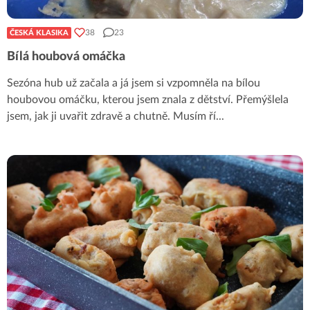
38
23
ČESKÁ KLASIKA
Bílá houbová omáčka
Sezóna hub už začala a já jsem si vzpomněla na bílou
houbovou omáčku, kterou jsem znala z dětství. Přemýšlela
jsem, jak ji uvařit zdravě a chutně. Musím ří
...