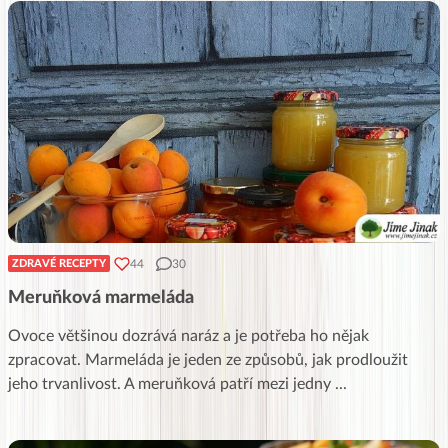
44
30
ZDRAVÉ RECEPTY
Meruňková marmeláda
Ovoce většinou dozrává naráz a je potřeba ho nějak
zpracovat. Marmeláda je jeden ze způsobů, jak prodloužit
jeho trvanlivost. A meruňková patří mezi jedny
...