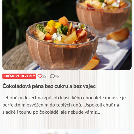
22
46
KRÉMOVÉ DEZERTY
Čokoládová pěna bez cukru a bez vajec
Lehoučký dezert na způsob klasického chocolete mousse je
perfektním osvěžením do teplých dnů. Uspokojí chuť na
sladké i touhu po čokoládě, ale nebude vám z
...