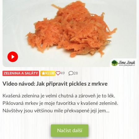
49
28
ZELENINA A SALÁTY
KLUB
Video návod: Jak připravit pickles z mrkve
Kvašená zelenina je velmi chutná a zároveň je to lék.
Piklovaná mrkev je moje favoritka v kvašené zelenině.
Návštěvy jsou většinou mile překvapené její jem
...
Načíst další