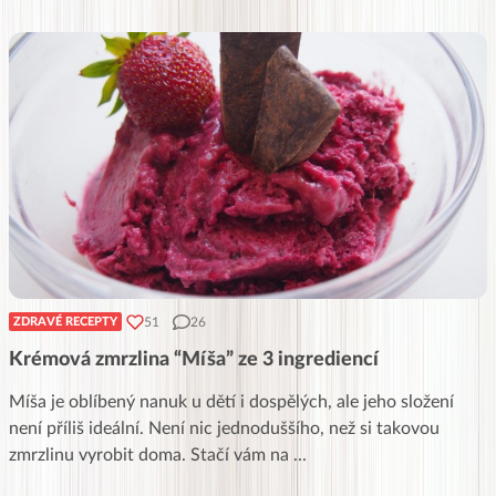
51
26
ZDRAVÉ RECEPTY
Krémová zmrzlina “Míša” ze 3 ingrediencí
Míša je oblíbený nanuk u dětí i dospělých, ale jeho složení
není příliš ideální. Není nic jednoduššího, než si takovou
zmrzlinu vyrobit doma. Stačí vám na
...