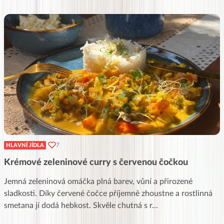
7
HLAVNÍ JÍDLA
Krémové zeleninové curry s červenou čočkou
Jemná zeleninová omáčka plná barev, vůní a přirozené
sladkosti. Díky červené čočce příjemně zhoustne a rostlinná
smetana jí dodá hebkost. Skvěle chutná s r
...