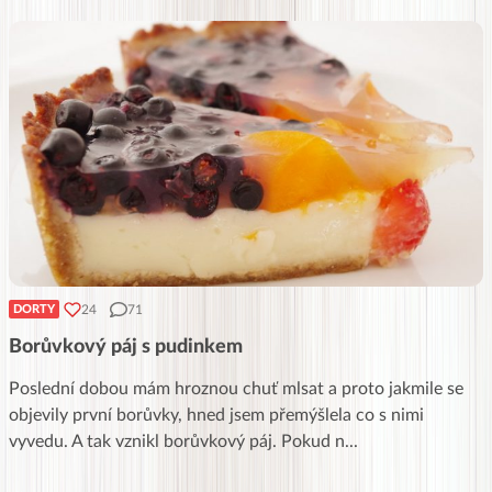
24
71
DORTY
Borůvkový páj s pudinkem
Poslední dobou mám hroznou chuť mlsat a proto jakmile se
objevily první borůvky, hned jsem přemýšlela co s nimi
vyvedu. A tak vznikl borůvkový páj. Pokud n
...