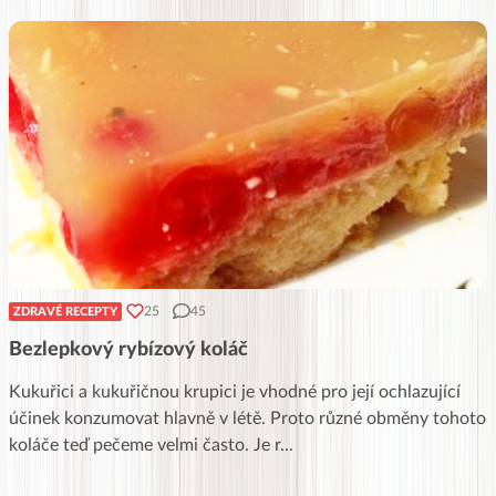
25
45
ZDRAVÉ RECEPTY
Bezlepkový rybízový koláč
Kukuřici a kukuřičnou krupici je vhodné pro její ochlazující
účinek konzumovat hlavně v létě. Proto různé obměny tohoto
koláče teď pečeme velmi často. Je r
...