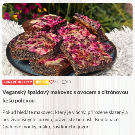
21
13
ZDRAVÉ RECEPTY
KLUB
Veganský špaldový makovec s ovocem a citrónovou
kešu polevou
Pokud hledáte makovec, který je vláčný, přirozeně slazený a
bez živočišných surovin, právě jste ho našli. Kombinace
špaldové mouky, máku, rostlinného jogur
...