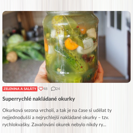
48
24
ZELENINA A SALÁTY
Superrychlé nakládané okurky
Okurková sezona vrcholí, a tak je na čase si udělat ty
nejjednodušší a nejrychlejší nakládané okurky – tzv.
rychlokvašky. Zavařování okurek nebylo nikdy ry
...