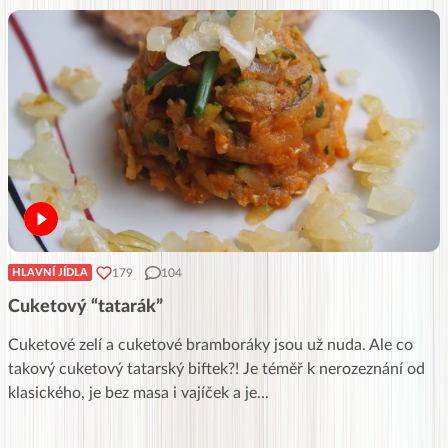
179
104
HLAVNÍ JÍDLA
Cuketový “tatarák”
Cuketové zelí a cuketové bramboráky jsou už nuda. Ale co
takový cuketový tatarský biftek?! Je téměř k nerozeznání od
klasického, je bez masa i vajíček a je
...