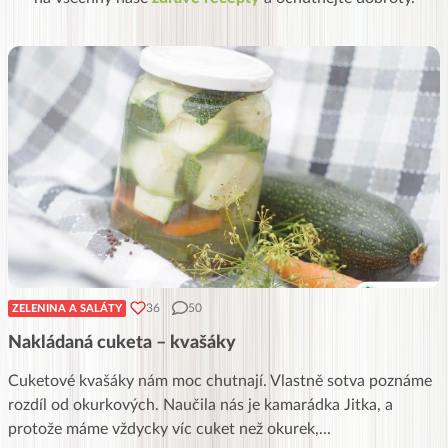
36
50
ZELENINA A SALÁTY
Nakládaná cuketa – kvašáky
Cuketové kvašáky nám moc chutnají. Vlastně sotva poznáme
rozdíl od okurkových. Naučila nás je kamarádka Jitka, a
protože máme vždycky víc cuket než okurek,
...