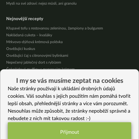
Mysli na své zdraví: nejez müsli, ani granolu
Nejnovější recepty
Křupavé tofu s restovanou zeleninou, žampiony a bulgurem
Nakládaná cuketa – kvašáky
Mrkvovo-dýňová krémová polévka
Osvěžující kuskus
Osvěžující čaj s citronovými bylinkami
Nepečený jablečný dort s rybízem
Čokoládové muffiny s mangovým krémem
Meruňky a jablka v citrónovém želé
I my se vás musíme zeptat na cookies
Krémová zeleninová polévka s koprem a vločkami
Naše stránky používají k ukládání drobných údajů
Celozrnná rýže basmati se zeleninou
cookies. Váš souhlas s jejich použitím nám pomáhá tvořit
lepší obsah, přehlednější stránky a více vám porozumět.
Vybrané recepty
Nesouhlas může způsobit, že stránky nepoběží správně a
Svěží salát z mladých lístků
nebudete z nich mít takovou radost :-)
Štědrovečerní menu
Těstoviny s makovou omáčkou a čočkou
Přijmout
Veganský cottage sýr – základní recept
Funkční nastavení potřebujeme (vždy