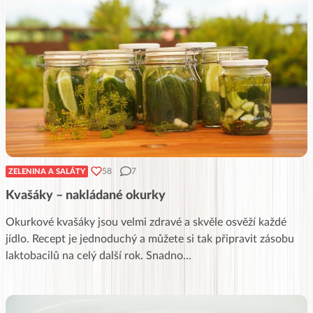
58
7
ZELENINA A SALÁTY
Kvašáky – nakládané okurky
Okurkové kvašáky jsou velmi zdravé a skvěle osvěží každé
jídlo. Recept je jednoduchý a můžete si tak připravit zásobu
laktobacilů na celý další rok. Snadno
...