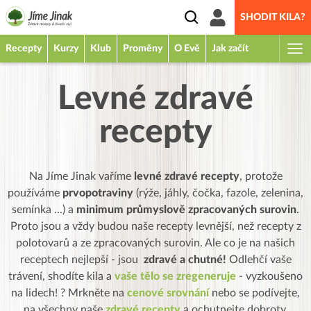
SHODIT KILA?
Recepty
Kurzy
Klub
Proměny
O Evě
Jak začít
Levné zdravé
recepty
Na Jíme Jinak vaříme
levné zdravé recepty
, protože
používáme
prvopotraviny
(rýže, jáhly, čočka, fazole, zelenina,
semínka ...) a
minimum průmyslově zpracovaných surovin
.
Proto jsou a vždy budou naše recepty levnější, než recepty z
polotovarů a ze zpracovaných surovin. Ale co je na našich
receptech nejlepší - jsou
zdravé a chutné!
Odlehčí vaše
trávení, shodíte kila a
vaše tělo se zregeneruje
- vyzkoušeno
na lidech! ? Mrkněte na
cenové srovnání
nebo se podívejte,
na všechny naše
zdravé recepty
a ochutnejte dobroty.