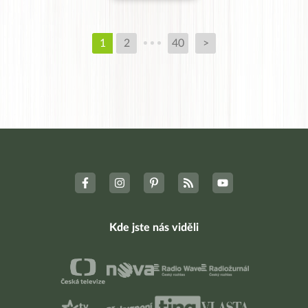
1
2
40
>
Kde jste nás viděli