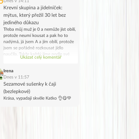
Dnes v 14:11
Krevní skupina a jídelníček:
mýtus, který přežil 30 let bez
jediného důkazu
Třeba můj muž je 0 a nemůže jíst obilí,
protože neumí kousat a pak ho to
nadýmá, já jsem A a jím obilí, protože
jsem se pořádně rozkousat jídlo
naučila. Takže každý jíme podle své
Ukázat celý komentář
skupiny, on z lenosti a já protože se to
náhodou potkalo. Jen takový vtip.
Irena
Dnes v 11:57
Sezamové sušenky k čaji
(bezlepkové)
Krása, vypadají skvěle Katko 👌😋💚