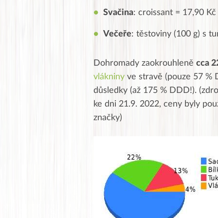
Svačina
: croissant = 17,90 Kč
Večeře
: těstoviny (100 g) s 
Dohromady zaokrouhleně
cca 2
vlákniny
ve stravě (pouze 57 % 
důsledky (až 175 % DDD!). (zdroj 
ke dni 21.9. 2022, ceny byly použ
značky)