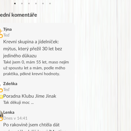
lední komentáře
Týna
Teď
Krevní skupina a jídelníček:
mýtus, který přežil 30 let bez
jediného důkazu
Také jsem 0, mám 55 let, maso nejím
už spoustu let a mám, podle mého
praktika, pěkné krevní hodnoty.
Zdeňka
Teď
Poradna Klubu Jíme Jinak
UB
Tak děkuji moc ...
Lenka
Dnes v 14:41
Po rakovině jsem chtěla dát