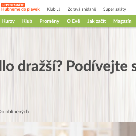
Hubneme do plavek
Klub JJ
Zdravá snídaně
Super saláty
Kurzy
Klub
Proměny
O Evě
Jak začít
Magazín
dlo dražší? Podívejte 
Do oblíbených