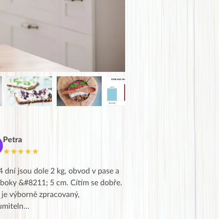
Petra
Marie
M
★★★★★
★★★★★
4 dní jsou dole 2 kg, obvod v pase a
Dnes jsem to konečně vytáh
 boky &#8211; 5 cm. Cítím se dobře.
zapadlé pošty a poslechla j
 je výborně zpracovaný,
videa od EVY. Koho by nepř
umiteln…
tahl…