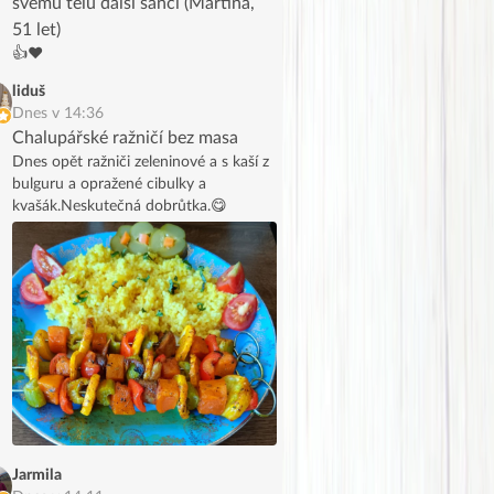
svému tělu další šanci (Martina,
51 let)
👍❤️
liduš
Dnes v 14:36
Chalupářské ražničí bez masa
Dnes opět ražniči zeleninové a s kaší z
bulguru a opražené cibulky a
kvašák.Neskutečná dobrůtka.😋
Jarmila