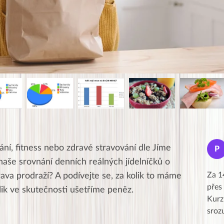
Jana
ání, fitness nebo zdravé stravování dle Jíme
J
P
★★★★★
naše srovnání denních reálných jídelníčků o
Moc Vám všem děkuji za krásný pátek,
Za 1
ava prodraží? A podívejte se, za kolik to máme
obzvlášť velké poděkování, obdiv a
přes
ik ve skutečnosti ušetříme peněz.
uznání pro hlavní dvojici Peťa a Gábi!! 👏
Kurz
Posílá…
sroz