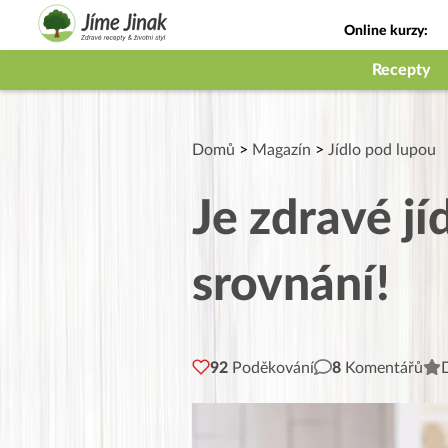
Online kurzy:
Jak na babičky
Recepty
Domů
>
Magazín
>
Jídlo pod lupou
Je zdravé jí
srovnání!
92
Poděkování
8
Komentářů