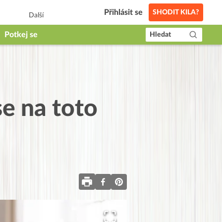
Přihlásit se
SHODIT KILA?
Další
Potkej se
Hledat
se na toto