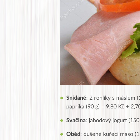
Snídaně
: 2 rohlíky s máslem (
paprika (90 g) = 9,80 Kč + 2,
Svačina
: jahodový jogurt (15
Oběd
: dušené kuřecí maso (17