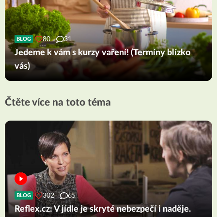
80
31
BLOG
Jedeme k vám s kurzy vaření! (Termíny blízko
vás)
Čtěte více na toto téma
302
65
BLOG
Reflex.cz: V jídle je skryté nebezpečí i naděje.