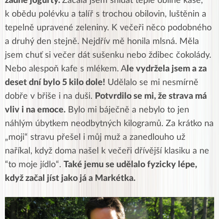
žádné jogurty.
Začala jsem snídat teplé obilné kaše,
k obědu polévku a talíř s trochou obilovin, luštěnin a
tepelně upravené zeleniny. K večeři něco podobného
a druhý den stejně. Nejdřív mě honila mlsná. Měla
jsem chuť si večer dát sušenku nebo ždibec čokolády.
Nebo alespoň kafe s mlékem. A
le vydržela jsem a za
deset dní bylo 5 kilo dole!
Udělalo se mi nesmírně
dobře v břiše i na duši.
Potvrdilo se mi, že strava má
vliv i na emoce.
Bylo mi báječně a nebylo to jen
náhlým úbytkem neodbytných kilogramů. Za krátko na
„moji“ stravu přešel i můj muž a zanedlouho už
naříkal, když doma našel k večeři dřívější klasiku a ne
“to moje jídlo“.
Také jemu se udělalo fyzicky lépe,
když začal jíst jako já a Markétka.