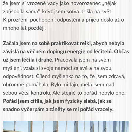
že jsem si vrozené vady jako novorozenec „nějak
způsobila sama“, když jsem sotva přišla na svět.
K prozření, pochopení, odpuštění a přijetí došlo až o
mnoho let později.
Začala jsem na sobě praktikovat reiki, abych nebyla
závislá na věčném dopingu energie od léčitelů. Občas
už jsem léčila i druhé.
Pracovala jsem na svém
myšlení, vzala si svoje nemoci za své a na svou
odpovědnost. Cílená myšlenka na to, že jsem zdravá,
ohromně pomáhala. Bylo mi fajn, měla jsem nad
sebou větší kontrolu. Ale stejně to pořád nebylo ono.
Pořád jsem cítila, jak jsem fyzicky slabá, jak se
snadno vyčerpám a záněty se mi pořád vracely.