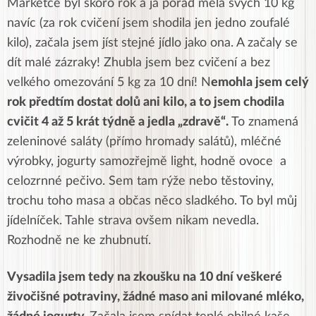
Markétce byl skoro rok a já pořád měla svých 10 kg
navíc (za rok cvičení jsem shodila jen jedno zoufalé
kilo), začala jsem jíst stejné jídlo jako ona. A začaly se
dít malé zázraky! Zhubla jsem bez cvičení a bez
velkého omezování 5 kg za 10 dní! N
emohla jsem celý
rok předtím dostat dolů ani kilo, a to jsem chodila
cvičit 4 až 5 krát týdně a jedla „zdravě“.
To znamená
zeleninové saláty (přímo hromady salátů), mléčné
výrobky, jogurty samozřejmě light, hodně ovoce a
celozrnné pečivo. Sem tam rýže nebo těstoviny,
trochu toho masa a občas něco sladkého. To byl můj
jídelníček. Tahle strava ovšem nikam nevedla.
Rozhodně ne ke zhubnutí.
Vysadila jsem tedy na zkoušku na 10 dní veškeré
živočišné potraviny, žádné maso ani milované mléko,