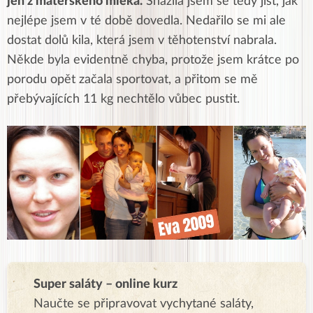
jen z mateřského mléka.
Snažila jsem se tedy jíst, jak
nejlépe jsem v té době dovedla. Nedařilo se mi ale
dostat dolů kila, která jsem v těhotenství nabrala.
Někde byla evidentně chyba, protože jsem krátce po
porodu opět začala sportovat, a přitom se mě
přebývajících 11 kg nechtělo vůbec pustit.
Super saláty – online kurz
Naučte se připravovat vychytané saláty,