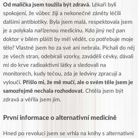
Od malička jsem toužila být zdravá.
Lékaři byli
spokojení, že vůbec žiji a nekonečné záněty léčili
dalšími antibiotiky. Byla jsem malá, respektovala jsem
je a polykala nařízenou medicínu. Kdo jiný než pan
doktor v bílém plášti by měl vědět, co potřebuje moje
tělo? Vlastně jsem ho za své ani nebrala. Píchali do něj
ze všech stran, odebírali vzorky, zaváděli cévky, dávali
mi do krve radioaktivní látky a sledovali na
monitorech, kudy tečou, zda je ledviny zpracují a
vyloučí.
Přišlo mi, že mě mučí, ale o svém těle jsem je
samozřejmě nechala rozhodovat.
Chtěla jsem být
zdravá a věřila jsem jim.
První informace o alternativní medicíně
Hned po revoluci jsem se vrhla na knihy s alternativní