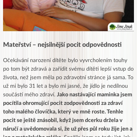
Mateřství – nejsilnější pocit odpovědnosti
Očekávání narození dítěte bylo vyvrcholením touhy
po tom být zdravá a zařídit svému dítěti lepší vstup do
života, než jsem měla po zdravotní stránce já sama. To
už mi bylo 31 let a bylo mi jasné, že jídlo je nedílnou
součástí mého zdraví.
Jako nastávající maminka jsem
pocítila ohromující pocit zodpovědnosti za zdraví
toho malého človíčka, který ve mně roste. Tenhle
pocit se ještě znásobil, když jsem dcerku držela v
náručí a uvědomovala si, že už přes půl roku žije jen a