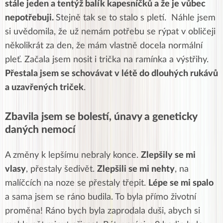
stále jeden a tentýž balík kapesníčků a že je vůbec
nepotřebuji.
Stejně tak se to stalo s pletí. Náhle jsem
si uvědomila, že už nemám potřebu se rýpat v obličeji
několikrát za den, že mám vlastně docela normální
pleť. Začala jsem nosit i trička na ramínka a výstřihy.
Přestala jsem se schovávat v létě do dlouhých rukávů
a uzavřených triček
.
Zbavila jsem se bolestí, únavy a geneticky
daných nemocí
A změny k lepšímu nebraly konce.
Zlepšily se mi
vlasy
, přestaly šedivět.
Zlepšili se mi nehty
, na
malíčcích na noze se přestaly třepit.
Lépe se mi spalo
a sama jsem se ráno budila. To byla přímo životní
proměna! Ráno bych byla zaprodala duši, abych si