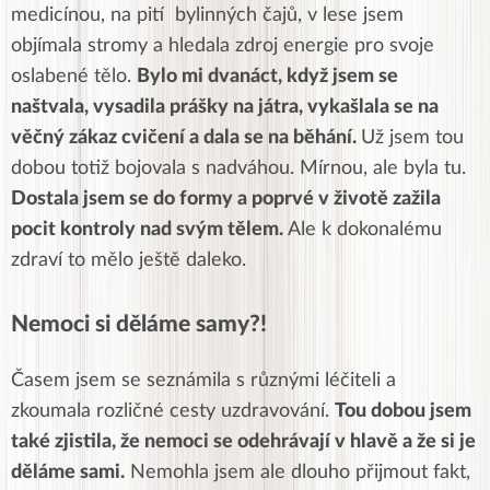
medicínou, na pití bylinných čajů, v lese jsem
objímala stromy a hledala zdroj energie pro svoje
oslabené tělo.
Bylo mi dvanáct, když jsem se
naštvala, vysadila prášky na játra, vykašlala se na
věčný zákaz cvičení a dala se na běhání.
Už jsem tou
dobou totiž bojovala s nadváhou. Mírnou, ale byla tu.
Dostala jsem se do formy a poprvé v životě zažila
pocit kontroly nad svým tělem.
Ale k dokonalému
zdraví to mělo ještě daleko.
Nemoci si děláme samy?!
Časem jsem se seznámila s různými léčiteli a
zkoumala rozličné cesty uzdravování.
Tou dobou jsem
také zjistila, že nemoci se odehrávají v hlavě a že si je
děláme sami.
Nemohla jsem ale dlouho přijmout fakt,