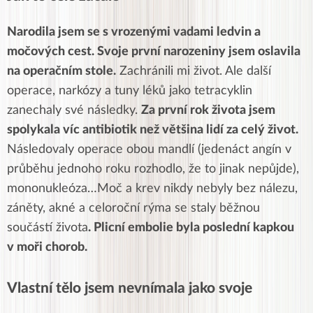
Narodila jsem se s vrozenými vadami ledvin a
močových cest. Svoje první narozeniny jsem oslavila
na operačním stole.
Zachránili mi život. Ale další
operace, narkózy a tuny léků jako tetracyklin
zanechaly své následky.
Za první rok života jsem
spolykala víc antibiotik než většina lidí za celý život.
Následovaly operace obou mandlí (jedenáct angín v
průběhu jednoho roku rozhodlo, že to jinak nepůjde),
mononukleóza…Moč a krev nikdy nebyly bez nálezu,
záněty, akné a celoroční rýma se staly běžnou
součástí života
. Plicní embolie byla poslední kapkou
v moři chorob.
Vlastní tělo jsem nevnímala jako svoje