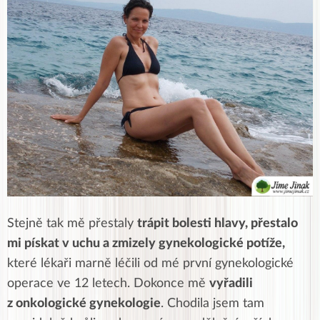
Stejně tak mě přestaly
trápit bolesti hlavy, přestalo
mi pískat v uchu a zmizely gynekologické potíže,
které lékaři marně léčili od mé první gynekologické
operace ve 12 letech. Dokonce mě
vyřadili
z onkologické gynekologie
. Chodila jsem tam