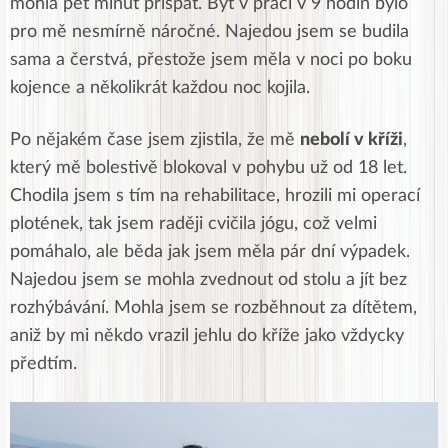
mohla pět minut přispat. Být v práci v 9 hodin bylo
pro mě nesmírně náročné. Najedou jsem se budila
sama a čerstvá, přestože jsem měla v noci po boku
kojence a několikrát každou noc kojila.
Po nějakém čase jsem zjistila, že mě
nebolí v kříži
,
který mě bolestivě blokoval v pohybu už od 18 let.
Chodila jsem s tím na rehabilitace, hrozili mi operací
plotének, tak jsem raději cvičila jógu, což velmi
pomáhalo, ale běda jak jsem měla pár dní výpadek.
Najedou jsem se mohla zvednout od stolu a jít bez
rozhýbávání. Mohla jsem se rozběhnout za dítětem,
aniž by mi někdo vrazil jehlu do kříže jako vždycky
předtím.