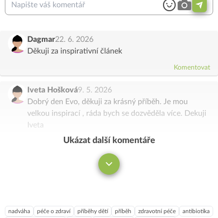
Dagmar
22. 6. 2026
Děkuji za inspirativní článek
Komentovat
Iveta Hošková
9. 5. 2026
Dobrý den Evo, děkuji za krásný příběh. Je mou
velkou inspirací , ráda bych se dozvěděla více. Dekuji
Iveta
Ukázat další komentáře
Komentovat
nadváha
péče o zdraví
příběhy dětí
příběh
zdravotní péče
antibiotika