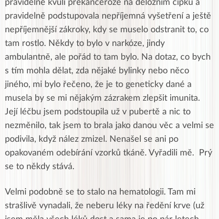
pravidelně kvůli prekanceróze na děložním čípku a
pravidelně podstupovala nepříjemná vyšetření a ještě
nepříjemnější zákroky, kdy se muselo odstranit to, co
tam rostlo. Někdy to bylo v narkóze, jindy
ambulantně, ale pořád to tam bylo. Na dotaz, co bych
s tím mohla dělat, zda nějaké bylinky nebo něco
jiného, mi bylo řečeno, že je to geneticky dané a
musela by se mi nějakým zázrakem zlepšit imunita.
Její léčbu jsem podstoupila už v pubertě a nic to
nezměnilo, tak jsem to brala jako danou věc a velmi se
podivila, když nález zmizel. Nenašel se ani po
opakovaném odebírání vzorků tkáně. Vyřadili mě. Prý
se to někdy stává.
Velmi podobně se to stalo na hematologii. Tam mi
strašlivě vynadali, že neberu léky na ředění krve (už