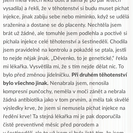
jsem měla všech léků dost a sama je po pár letech
vysadila) a řekli, že v těhotenství si budu muset píchat
injekce, jinak zabiju sebe nebo miminko, když se udělá
sraženina a dostane se do placenty. Nechtěla jsem
brát už žádné, ale tomuhle jsem podlehla a poctivě si
píchala injekce celé těhotenství a šestinedělí. Chodila
jsem pravidelně na kontrolu a pokaždé se ptala, jestli
to nejde nějak jinak. „Děvenko, to je genetické,“ řekla
mi lékařka. Vysvětlila mi, že s tím nejde dělat nic. To
bylo před změnou jídelníčku.
Při druhém těhotenství
bylo všechno jinak.
Nenabrala jsem, nenosila
kompresní punčochy, neměla v moči zánět a nebrala
žádná antibiotika jako v tom prvním, a měla tak skvělé
výsledky krve, že jsem si nemusela píchat injekce na
ředění krve! Ta stejná lékařka mi je pak doporučila
čistě preventivně měsíc před porodem a