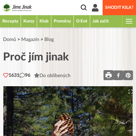
SHODIT KILA?
Recepty
Kurzy
Klub
Proměny
O Evě
Jak začít
Domů
>
Magazín
>
Blog
Proč jím jinak
1631
96
Do oblíbených