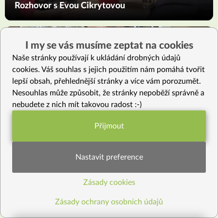
Rozhovor s Evou Cikrytovou
I my se vás musíme zeptat na cookies
Naše stránky používají k ukládání drobných údajů
cookies. Váš souhlas s jejich použitím nám pomáhá tvořit
lepší obsah, přehlednější stránky a více vám porozumět.
Nesouhlas může způsobit, že stránky nepoběží správně a
nebudete z nich mít takovou radost :-)
44
86
BLOG
Přijmout
Kalorie už roky nepočítám
Funkční nastavení potřebujeme (vždy
aktivní)
Nastavit preference
Zásady cookies
Statistiky pro lepší obsah
Zásady ochrany osobních údajů