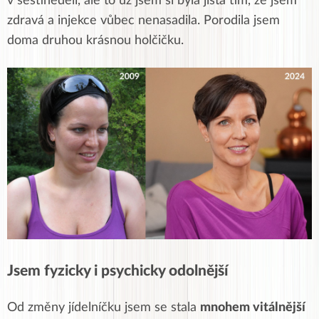
v šestinedělí, ale to už jsem si byla jistá tím, že jsem
zdravá a injekce vůbec nenasadila. Porodila jsem
doma druhou krásnou holčičku.
Jsem fyzicky i psychicky odolnější
Od změny jídelníčku jsem se stala
mnohem vitálnější