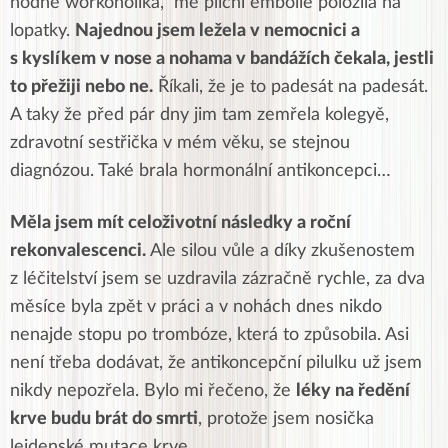
hodné workoholika, mě plicní embolie položila na
lopatky.
Najednou jsem ležela v nemocnici a
s kyslíkem v nose a nohama v bandážích čekala, jestli
to přežiji nebo ne.
Říkali, že je to padesát na padesát.
A taky že před pár dny jim tam zemřela kolegyě,
zdravotní sestřička v mém věku, se stejnou
diagnózou. Také brala hormonální antikoncepci…
Měla jsem mít celoživotní následky a roční
rekonvalescenci.
Ale silou vůle a díky zkušenostem
z léčitelství jsem se uzdravila zázračně rychle, za dva
měsíce byla zpět v práci a v nohách dnes nikdo
nenajde stopu po trombóze, která to způsobila. Asi
není třeba dodávat, že antikoncepční pilulku už jsem
nikdy nepozřela. Bylo mi řečeno, že
léky na ředění
krve budu brát do smrti
, protože jsem nosička
leidenské mutace krve.