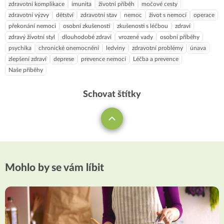
zdravotní komplikace
imunita
životní příběh
močové cesty
zdravotní výzvy
dětství
zdravotní stav
nemoc
život s nemocí
operace
překonání nemoci
osobní zkušenosti
zkušenosti s léčbou
zdraví
zdravý životní styl
dlouhodobé zdraví
vrozené vady
osobní příběhy
psychika
chronické onemocnění
ledviny
zdravotní problémy
únava
zlepšení zdraví
deprese
prevence nemocí
Léčba a prevence
Naše příběhy
Schovat štítky
Mohlo by se vám líbit