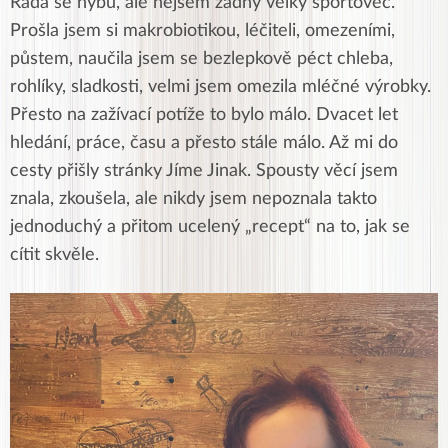
Ráda se hýbu, ale nejsem žádný velký sportovec.
Prošla jsem si makrobiotikou, léčiteli, omezeními,
půstem, naučila jsem se bezlepkově péct chleba,
rohlíky, sladkosti, velmi jsem omezila mléčné výrobky.
Přesto na zažívací potíže to bylo málo. Dvacet let
hledání, práce, času a přesto stále málo. Až mi do
cesty přišly stránky Jíme Jinak. Spousty věcí jsem
znala, zkoušela, ale nikdy jsem nepoznala takto
jednoduchý a přitom ucelený „recept“ na to, jak se
cítit skvěle.