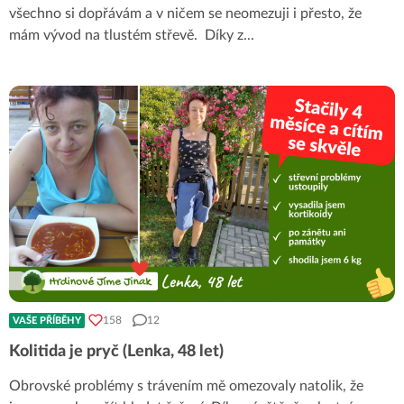
všechno si dopřávám a v ničem se neomezuji i přesto, že
mám vývod na tlustém střevě. Díky z
...
158
12
VAŠE PŘÍBĚHY
Kolitida je pryč (Lenka, 48 let)
Obrovské problémy s trávením mě omezovaly natolik, že