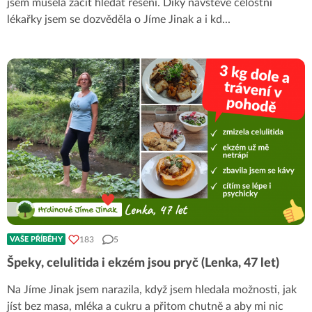
jsem musela začít hledat řešení. Díky návštěvě celostní
lékařky jsem se dozvěděla o Jíme Jinak a i kd
...
183
5
VAŠE PŘÍBĚHY
Špeky, celulitida i ekzém jsou pryč (Lenka, 47 let)
Na Jíme Jinak jsem narazila, když jsem hledala možnosti, jak
jíst bez masa, mléka a cukru a přitom chutně a aby mi nic