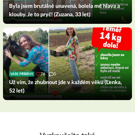
Byla jsem brutálně unavená, bolela mě hlava a
klouby. Je to pryč! (Zuzana, 33 let)
76
5
VAŠE PŘÍBĚHY
Už vím, že zhubnout jde v každém věku (Lenka,
52 let)