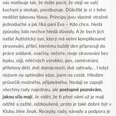
vás motivuje tak, že máte pocit, že stojí ve vaší
kuchyni a sleduje, povzbuzuje. Důležité je si z toho
nedělat takovou hlavu. Principy jsou vlastně strašně
jednoduché a jak říká paní Eva – Kdo chce, hledá
způsoby, kdo nechce hledá důvody. A že bych jich
našla! Autistický syn, který má velmi komplikované
stravování, přítel, kterému každý den připravuji do
práce snídaně, svačiny, večeře, moje stravování bez
lepku, sóji, mléčných výrobků, pes, zaměstnání,
přítelovy děti, dvě domácnosti, dvě zahrady… I když
nejsem na optimální váze, jsem na cestě. Hledám
průsečík možného, přijatelného. Nedají se zapojit
všechny rady najednou, ale
postupně poznávám,
jakou sílu mají
. Je vidět, že ti před vámi už je mají
odžité a zažité, odzkoušené, proto je také dobré být v
Klubu Jíme Jinak. Recepty, rady, návody a podpora je