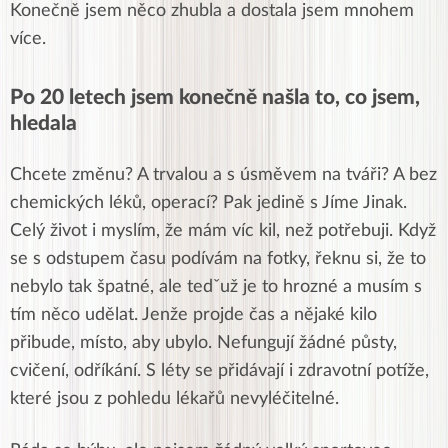
Konečně jsem něco zhubla a dostala jsem mnohem
více.
Po 20 letech jsem konečně našla to, co jsem,
hledala
Chcete změnu? A trvalou a s úsměvem na tváři? A bez
chemických léků, operací? Pak jedině s Jíme Jinak.
Celý život i myslím, že mám víc kil, než potřebuji. Když
se s odstupem času podívám na fotky, řeknu si, že to
nebylo tak špatné, ale tedˇuž je to hrozné a musím s
tím něco udělat. Jenže projde čas a nějaké kilo
přibude, místo, aby ubylo. Nefungují žádné půsty,
cvičení, odříkání. S léty se přidávají i zdravotní potíže,
které jsou z pohledu lékařů nevyléčitelné.