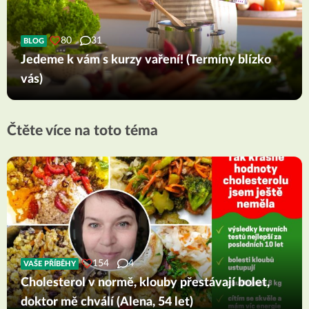
80
31
BLOG
Jedeme k vám s kurzy vaření! (Termíny blízko
vás)
Čtěte více na toto téma
154
4
VAŠE PŘÍBĚHY
Cholesterol v normě, klouby přestávají bolet,
doktor mě chválí (Alena, 54 let)