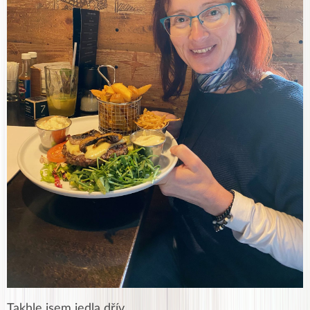
Takhle jsem jedla dřív..