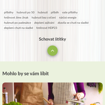
příběhy
hubnutí po 50
hubnutí
příběh
vaše příběhy
hrdinové Jíme Jinak
hubnutí bez cvičení
nárůst energie
hubnutí po padesátce
zlepšení zažívání
zbavila se chuti na sladké
zlepšení chuti na sladké
hrdinové HDP23
Schovat štítky
Mohlo by se vám líbit