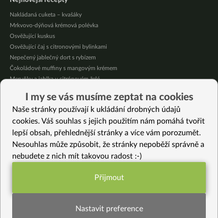
Nejnovější recepty
Nakládaná cuketa – kvašáky
Mrkvovo-dýňová krémová polévka
Osvěžující kuskus
Osvěžující čaj s citronovými bylinkami
Nepečený jablečný dort s rybízem
Čokoládové muffiny s mangovým krémem
Meruňky a jablka v citrónovém želé
Krémová zeleninová polévka s koprem a vločkami
I my se vás musíme zeptat na cookies
Celozrnná rýže basmati se zeleninou
Naše stránky používají k ukládání drobných údajů
Citrónové muffiny s borůvkovým krémem
cookies. Váš souhlas s jejich použitím nám pomáhá tvořit
lepší obsah, přehlednější stránky a více vám porozumět.
Vybrané recepty
Nesouhlas může způsobit, že stránky nepoběží správně a
Čočkové slané krekry
nebudete z nich mít takovou radost :-)
Kvašáky – nakládané okurky
Rychlé zeleninové sushi
Přijmout
Rychlá letní pizza
Funkční nastavení potřebujeme (vždy
Asijská seitan čína s nudlemi
aktivní)
Cizrnový salát s tahini dresinkem
Nastavit preference
Italské rizoto s krémovou cuketou