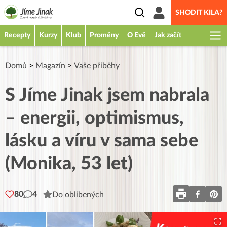
SHODIT KILA?
Recepty
Kurzy
Klub
Proměny
O Evě
Jak začít
Domů
>
Magazín
>
Vaše příběhy
S Jíme Jinak jsem nabrala
– energii, optimismus,
lásku a víru v sama sebe
(Monika, 53 let)
80
4
Do oblíbených