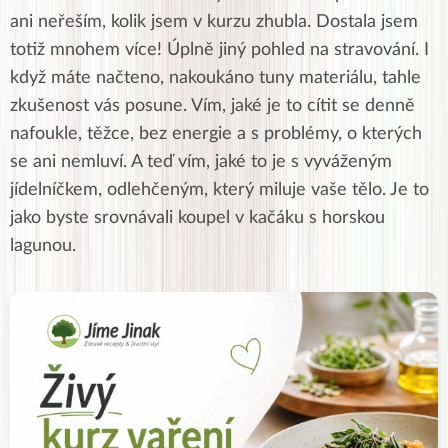
ani neřeším, kolik jsem v kurzu zhubla. Dostala jsem
totiž mnohem více! Úplně jiný pohled na stravování. I
když máte načteno, nakoukáno tuny materiálu, tahle
zkušenost vás posune. Vím, jaké je to cítit se denně
nafoukle, těžce, bez energie a s problémy, o kterých
se ani nemluví. A teď vím, jaké to je s vyváženým
jídelníčkem, odlehčeným, který miluje vaše tělo. Je to
jako byste srovnávali koupel v kačáku s horskou
lagunou.