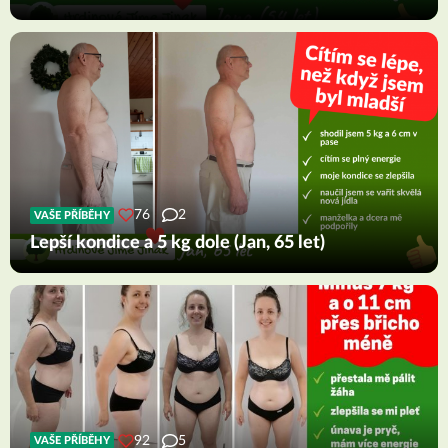
76
2
VAŠE PŘÍBĚHY
Lepší kondice a 5 kg dole (Jan, 65 let)
92
5
VAŠE PŘÍBĚHY