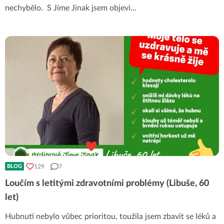
nechybělo. S Jíme Jinak jsem objevi
...
129
7
BLOG
Loučím s letitými zdravotními problémy (Libuše, 60
let)
Hubnutí nebylo vůbec prioritou, toužila jsem zbavit se léků a