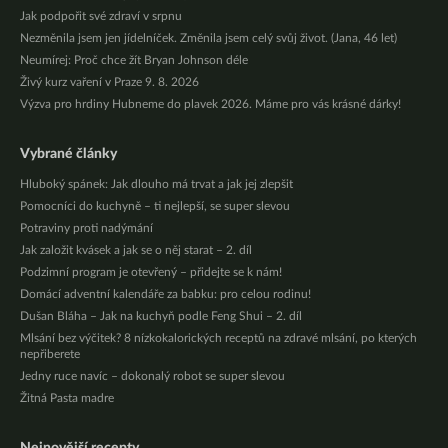
Jak podpořit své zdraví v srpnu
Nezměnila jsem jen jídelníček. Změnila jsem celý svůj život. (Jana, 46 let)
Neumírej: Proč chce žít Bryan Johnson déle
Živý kurz vaření v Praze 9. 8. 2026
Výzva pro hrdiny Hubneme do plavek 2026. Máme pro vás krásné dárky!
Vybrané články
Hluboký spánek: Jak dlouho má trvat a jak jej zlepšit
Pomocníci do kuchyně – ti nejlepší, se super slevou
Potraviny proti nadýmání
Jak založit kvásek a jak se o něj starat – 2. díl
Podzimní program je otevřený – přidejte se k nám!
Domácí adventní kalendáře za babku: pro celou rodinu!
Dušan Bláha – Jak na kuchyň podle Feng Shui – 2. díl
Mlsání bez výčitek? 8 nízkokalorických receptů na zdravé mlsání, po kterých
nepřiberete
Jedny ruce navíc – dokonalý robot se super slevou
Žitná Pasta madre