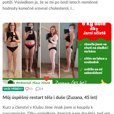
potíží. Výsledkem je, že se mi po šesti letech neměnné
hodnoty konečně srovnal cholesterol, l
...
53
14
VAŠE PŘÍBĚHY
Můj úspěšný restart těla i duše (Zuzana, 45 let)
Kurz a členství v Klubu Jíme Jinak jsem si koupila k
narozeninám. Díky výsledkům, kterých jsem dosáhla, teď vím,