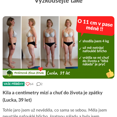
Vyzkoušejte také
64
2
VAŠE PŘÍBĚHY
Kila a centimetry mizí a chuť do života je zpátky
(Lucka, 39 let)
Tohle jaro jsem už nevěděla, co sama se sebou. Měla jsem
neustále nafouklé břicho, špatnou náladu a byla jsem