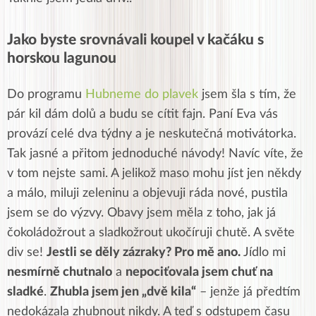
Jako byste srovnávali koupel v kačáku s
horskou lagunou
Do programu
Hubneme do plavek
jsem šla s tím, že
pár kil dám dolů a budu se cítit fajn. Paní Eva vás
provází celé dva týdny a je neskutečná motivátorka.
Tak jasné a přitom jednoduché návody! Navíc víte, že
v tom nejste sami. A jelikož maso mohu jíst jen někdy
a málo, miluji zeleninu a objevuji ráda nové, pustila
jsem se do výzvy. Obavy jsem měla z toho, jak já
čokoládožrout a sladkožrout ukočíruji chutě. A světe
div se!
Jestli se děly zázraky? Pro mě ano.
Jídlo mi
nesmírně chutnalo
a
nepociťovala jsem chuť na
sladké
.
Zhubla jsem jen „dvě kila“
– jenže já předtím
nedokázala zhubnout nikdy. A teď s odstupem času