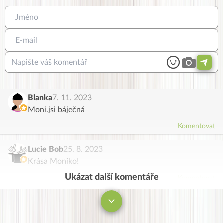
Blanka
7. 11. 2023
Moni.jsi báječná
Komentovat
Lucie Bob
25. 8. 2023
Krása Moniko!
Ukázat další komentáře
Komentovat