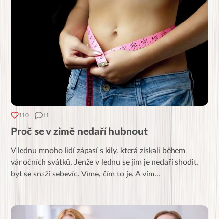
110
11
Proč se v zimě nedaří hubnout
V lednu mnoho lidí zápasí s kily, která získali během
vánočních svátků. Jenže v lednu se jim je nedaří shodit,
byť se snaží sebevíc. Víme, čím to je. A vím
...