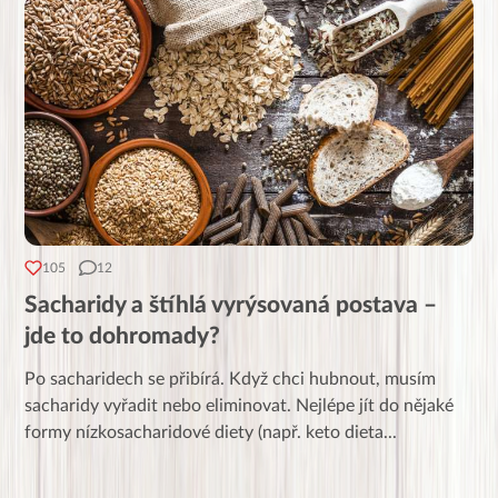
105
12
Sacharidy a štíhlá vyrýsovaná postava –
jde to dohromady?
Po sacharidech se přibírá. Když chci hubnout, musím
sacharidy vyřadit nebo eliminovat. Nejlépe jít do nějaké
formy nízkosacharidové diety (např. keto dieta
...