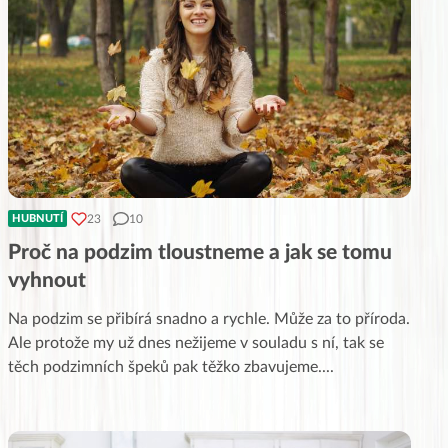
23
10
HUBNUTÍ
Proč na podzim tloustneme a jak se tomu
vyhnout
Na podzim se přibírá snadno a rychle. Může za to příroda.
Ale protože my už dnes nežijeme v souladu s ní, tak se
těch podzimních špeků pak těžko zbavujeme.
...