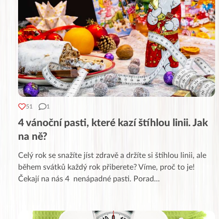
51
1
4 vánoční pasti, které kazí štíhlou linii. Jak
na ně?
Celý rok se snažíte jíst zdravě a držíte si štíhlou linii, ale
během svátků každý rok přiberete? Víme, proč to je!
Čekají na nás 4 nenápadné pasti. Porad
...