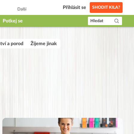
Přihlásit se
SHODIT KILA?
Další
Potkej se
Hledat
tví a porod
Žijeme jinak