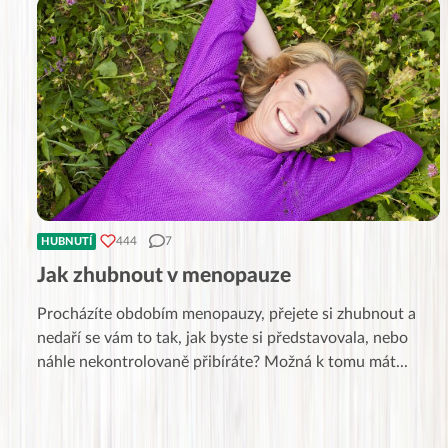
444
7
HUBNUTÍ
Jak zhubnout v menopauze
Procházíte obdobím menopauzy, přejete si zhubnout a
nedaří se vám to tak, jak byste si představovala, nebo
náhle nekontrolovaně přibíráte? Možná k tomu mát
...