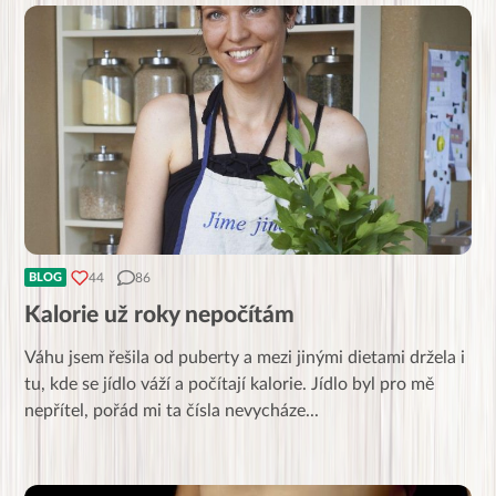
44
86
BLOG
Kalorie už roky nepočítám
Váhu jsem řešila od puberty a mezi jinými dietami držela i
tu, kde se jídlo váží a počítají kalorie. Jídlo byl pro mě
nepřítel, pořád mi ta čísla nevycháze
...