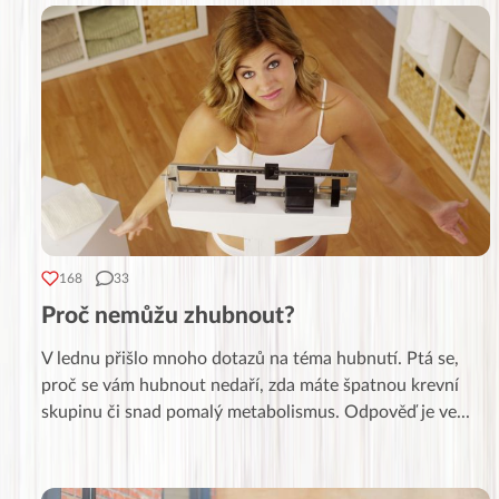
168
33
Proč nemůžu zhubnout?
V lednu přišlo mnoho dotazů na téma hubnutí. Ptá se,
proč se vám hubnout nedaří, zda máte špatnou krevní
skupinu či snad pomalý metabolismus. Odpověď je ve
...