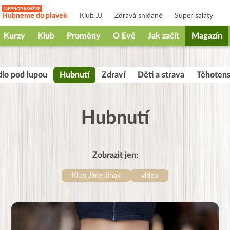
Hubneme do plavek
Klub JJ
Zdravá snídaně
Super saláty
Kurzy
Klub
Proměny
O Evě
Jak začít
Magazín
dlo pod lupou
Hubnutí
Zdraví
Děti a strava
Těhotens
Hubnutí
Zobrazit jen:
Klub Jíme Jinak
video