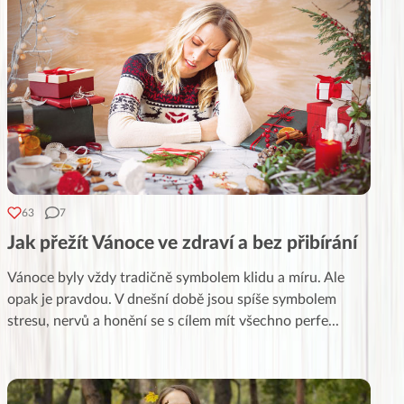
63
7
Jak přežít Vánoce ve zdraví a bez přibírání
Vánoce byly vždy tradičně symbolem klidu a míru. Ale
opak je pravdou. V dnešní době jsou spíše symbolem
stresu, nervů a honění se s cílem mít všechno perfe
...