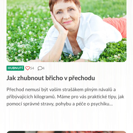
54
4
HUBNUTÍ
Jak zhubnout břicho v přechodu
Přechod nemusí být vaším strašákem plným návalů a
přibývajících kilogramů. Máme pro vás praktické tipy, jak
pomocí správné stravy, pohybu a péče o psychiku
...