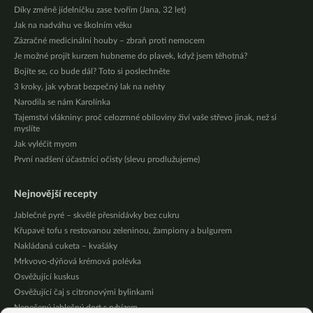
Díky změně jídelníčku zase tvořím (Jana, 32 let)
Jak na nadváhu ve školním věku
Zázračné medicinální houby – zbraň proti nemocem
Je možné projít kurzem hubneme do plavek, když jsem těhotná?
Bojíte se, co bude dál? Toto si poslechněte
3 kroky, jak vybrat bezpečný lak na nehty
Narodila se nám Karolínka
Tajemství vlákniny: proč celozrnné obiloviny živí vaše střevo jinak, než si
myslíte
Jak vyléčit myom
První nadšení účastníci očisty (slevu prodlužujeme)
Nejnovější recepty
Jablečné pyré – skvělé přesnídávky bez cukru
Křupavé tofu s restovanou zeleninou, žampiony a bulgurem
Nakládaná cuketa – kvašáky
Mrkvovo-dýňová krémová polévka
Osvěžující kuskus
Osvěžující čaj s citronovými bylinkami
Nepečený jablečný dort s rybízem