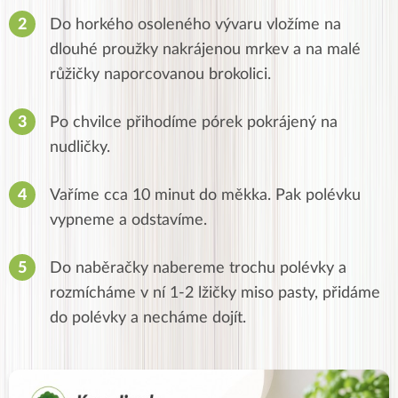
Do horkého osoleného vývaru vložíme na
dlouhé proužky nakrájenou mrkev a na malé
růžičky naporcovanou brokolici.
Po chvilce přihodíme pórek pokrájený na
nudličky.
Vaříme cca 10 minut do měkka. Pak polévku
vypneme a odstavíme.
Do naběračky nabereme trochu polévky a
rozmícháme v ní 1-2 lžičky miso pasty, přidáme
do polévky a necháme dojít.