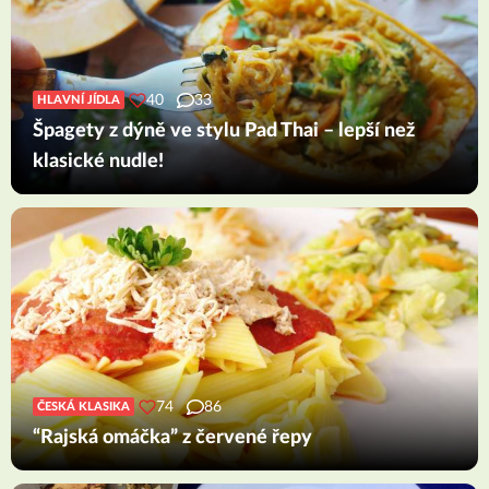
40
33
HLAVNÍ JÍDLA
Špagety z dýně ve stylu Pad Thai – lepší než
klasické nudle!
74
86
ČESKÁ KLASIKA
“Rajská omáčka” z červené řepy