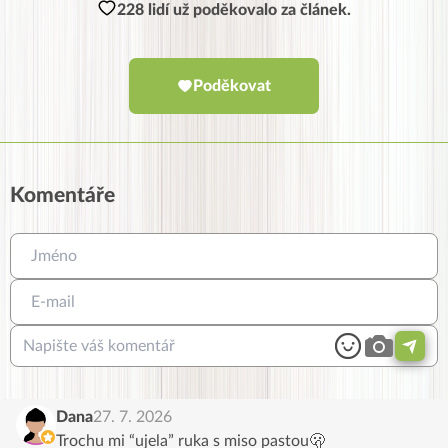
228 lidí už poděkovalo za článek.
Poděkovat
Komentáře
Dana
27. 7. 2026
Trochu mi “ujela” ruka s miso pastou🫢