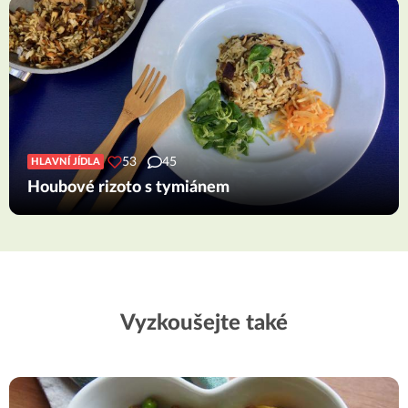
53
45
HLAVNÍ JÍDLA
Houbové rizoto s tymiánem
Vyzkoušejte také