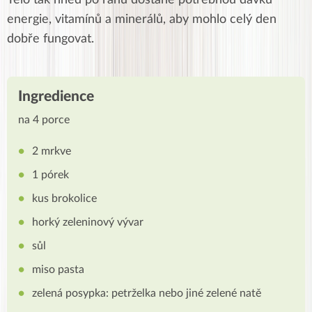
Tělo tak hned po ránu dostane potřebnou dávku
energie, vitamínů a minerálů, aby mohlo celý den
dobře fungovat.
Ingredience
na 4 porce
2 mrkve
1 pórek
kus brokolice
horký zeleninový vývar
sůl
miso pasta
zelená posypka: petrželka nebo jiné zelené natě