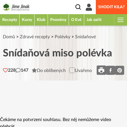
SHODIT KILA?
Recepty
Kurzy
Klub
Proměny
O Evě
Jak začít
Domů
>
Zdravé recepty
>
Polévky
>
Snídaňové
Snídaňová miso polévka
228
147
Do oblíbených
Uvařeno
Čekáme na potvrzení souhlasu. Bez něj nemůžeme video
přehrát.