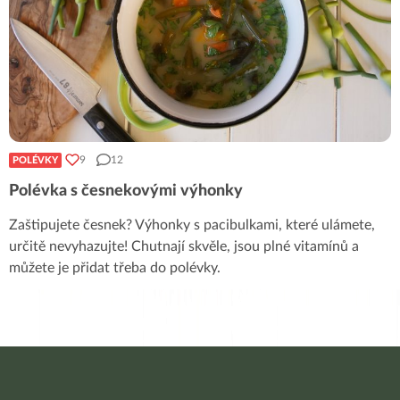
9
12
POLÉVKY
Polévka s česnekovými výhonky
Zaštipujete česnek? Výhonky s pacibulkami, které ulámete,
určitě nevyhazujte! Chutnají skvěle, jsou plné vitamínů a
můžete je přidat třeba do polévky.