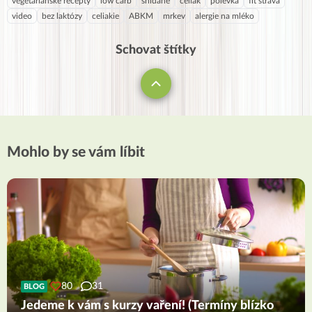
vegetariánské recepty
low carb
snídaně
celiak
polévka
fit strava
video
bez laktózy
celiakie
ABKM
mrkev
alergie na mléko
Schovat štítky
Mohlo by se vám líbit
80
31
BLOG
Jedeme k vám s kurzy vaření! (Termíny blízko