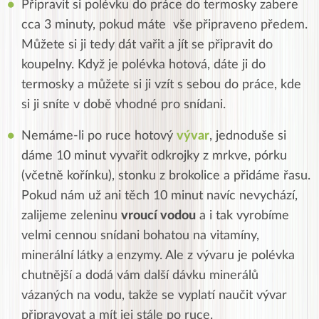
Připravit si polévku do práce do termosky zabere
cca 3 minuty, pokud máte vše připraveno předem.
Můžete si ji tedy dát vařit a jít se připravit do
koupelny. Když je polévka hotová, dáte ji do
termosky a můžete si ji vzít s sebou do práce, kde
si ji sníte v době vhodné pro snídani.
Nemáme-li po ruce hotový
vývar
, jednoduše si
dáme 10 minut vyvařit odkrojky z mrkve, pórku
(včetně kořínku), stonku z brokolice a přidáme řasu.
Pokud nám už ani těch 10 minut navíc nevychází,
zalijeme zeleninu
vroucí vodou
a i tak vyrobíme
velmi cennou snídani bohatou na vitamíny,
minerální látky a enzymy. Ale z vývaru je polévka
chutnější a dodá vám další dávku minerálů
vázaných na vodu, takže se vyplatí naučit vývar
připravovat a mít jej stále po ruce.