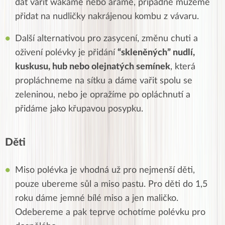
dát vařit wakame nebo arame, případně můžeme
přidat na nudličky nakrájenou kombu z vávaru.
Další alternativou pro zasycení, změnu chuti a
oživení polévky je přidání
“skleněných” nudlí,
kuskusu, hub nebo olejnatých semínek
, která
propláchneme na sítku a dáme vařit spolu se
zeleninou, nebo je opražíme po opláchnutí a
přidáme jako křupavou posypku.
Děti
Miso polévka je vhodná už pro nejmenší děti,
pouze ubereme sůl a miso pastu. Pro děti do 1,5
roku dáme jemné bílé miso a jen maličko.
Odebereme a pak teprve ochotíme polévku pro