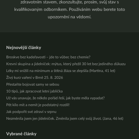
zdravotním stavem, zkonzultujte, prosím, svůj stav s
kvalifikovaným odborníkem. Používáním webu berete toto
upozornění na vědomí.
Nejnovější články
Broskve bez kadeřavosti – jde to vůbec bez chemie?
Krevní skupina a jídelníček: mýtus, který přežil 30 let bez jediného důkazu
Léky mi snížili na minimum a štítná žláza se zlepšila (Martina, 41 let)
Živý kurz vaření v Brně 25. 8. 2026
Přestaňte bojovat samy se sebou
10 tipů, jak zpracovat letní jablíčka
Už vás unavuje, že někdo pořád řeší, jak byste měla vypadat?
Pět kilo mít a nemít je podstatný rozdíl!
Jak podpořit své zdraví v srpnu
Nezměnila jsem jen jídelníček. Změnila jsem celý svůj život. (Jana, 46 let)
Vybrané články