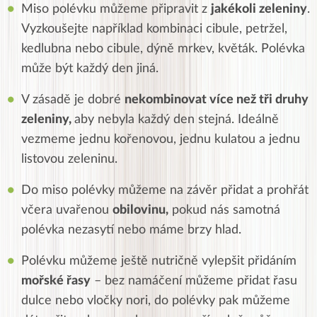
Miso polévku můžeme připravit z
jakékoli zeleniny
.
Vyzkoušejte například kombinaci cibule, petržel,
kedlubna nebo cibule, dýně mrkev, květák. Polévka
může být každý den jiná.
V zásadě je dobré
nekombinovat více než tři druhy
zeleniny,
aby nebyla každý den stejná. Ideálně
vezmeme jednu kořenovou, jednu kulatou a jednu
listovou zeleninu.
Do miso polévky můžeme na závěr přidat a prohřát
včera uvařenou
obilovinu,
pokud nás samotná
polévka nezasytí nebo máme brzy hlad.
Polévku můžeme ještě nutričně vylepšit přidáním
mořské řasy
– bez namáčení můžeme přidat řasu
dulce nebo vločky nori, do polévky pak můžeme