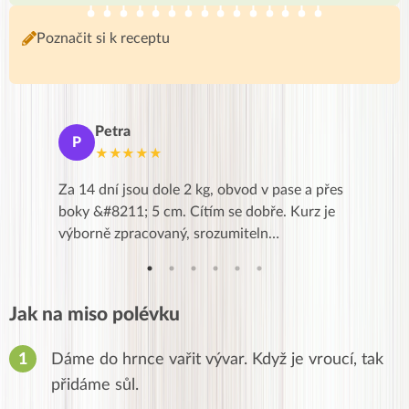
Poznačit si k receptu
Petra
Ma
P
M
★★★★★
★
k,
Za 14 dní jsou dole 2 kg, obvod v pase a přes
Dnes jse
znání pro
boky &#8211; 5 cm. Cítím se dobře. Kurz je
zapadlé p
…
výborně zpracovaný, srozumiteln…
od EVY. 
Jak na miso polévku
Dáme do hrnce vařit vývar. Když je vroucí, tak
přidáme sůl.