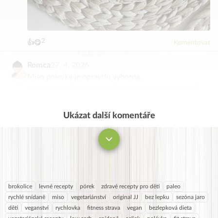
4
5
3
6
2
7
👍
😋
Komentovat
1
8
9
0
Romca
27. 4. 2026
Miso polevka je opravdu vyborna.
Muzu ji zaradit krome snidane a obeda i na veceri?
Dekuji
Ukázat další komentáře
Komentovat
brokolice
levné recepty
pórek
zdravé recepty pro děti
paleo
rychlé snídaně
miso
vegetariánství
original JJ
bez lepku
sezóna jaro
děti
veganství
rychlovka
fitness strava
vegan
bezlepková dieta