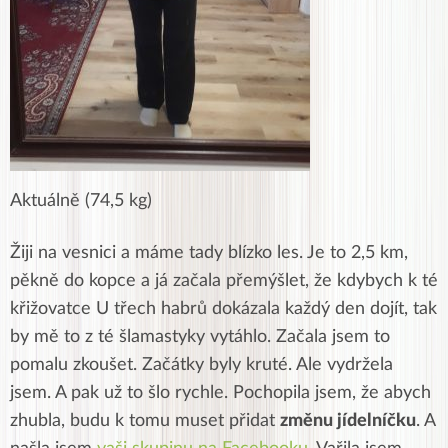
Aktuálně (74,5 kg)
Žiji na vesnici a máme tady blízko les. Je to 2,5 km,
pěkně do kopce a já začala přemýšlet, že kdybych k té
křižovatce U třech habrů dokázala každý den dojít, tak
by mě to z té šlamastyky vytáhlo. Začala jsem to
pomalu zkoušet. Začátky byly kruté. Ale vydržela
jsem. A pak už to šlo rychle. Pochopila jsem, že abych
zhubla, budu k tomu muset přidat
změnu jídelníčku
. A