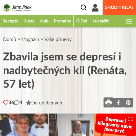
SHODIT KILA?
Recepty
Kurzy
Klub
Proměny
O Evě
Jak začít
Domů
>
Magazín
>
Vaše příběhy
Zbavila jsem se depresí i
nadbytečných kil (Renáta,
57 let)
36
4
Do oblíbených