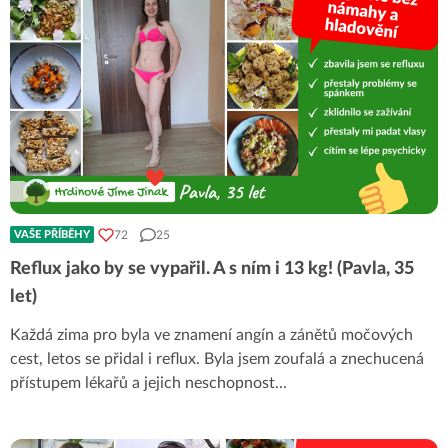
72
25
VAŠE PŘÍBĚHY
Reflux jako by se vypařil. A s ním i 13 kg! (Pavla, 35
let)
Každá zima pro byla ve znamení angín a zánětů močových
cest, letos se přidal i reflux. Byla jsem zoufalá a znechucená
přístupem lékařů a jejich neschopnost
...