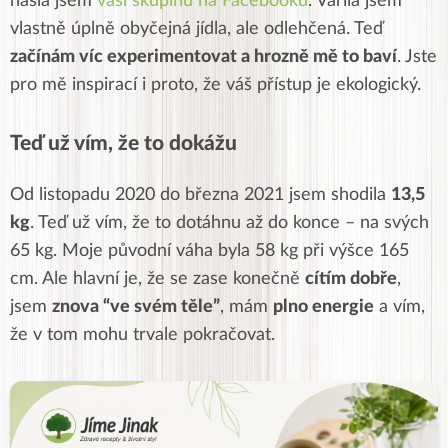
našla jsem
vaši skupinu na Facebooku
. Vařila jsem
vlastně úplně obyčejná jídla, ale odlehčená. Teď
začínám víc experimentovat a hrozně mě to baví
. Jste
pro mě inspirací i proto, že váš přístup je ekologický.
Teď už vím, že to dokážu
Od listopadu 2020 do března 2021 jsem shodila
13,5
kg
. Teď už vím, že to dotáhnu až do konce – na svých
65 kg. Moje původní váha byla 58 kg při výšce 165
cm. Ale hlavní je, že se zase konečně
cítím dobře
,
jsem
znova “ve svém těle”
, mám
plno energie
a vím,
že v tom mohu trvale pokračovat.