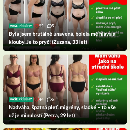
92
5
VAŠE PŘÍBĚHY
Byla jsem brutálně unavená, bolela mě hlava a
klouby. Je to pryč! (Zuzana, 33 let)
44
6
VAŠE PŘÍBĚHY
Nadváha, špatná pleť, migrény, sladké – to vše
už je minulostí (Petra, 29 let)