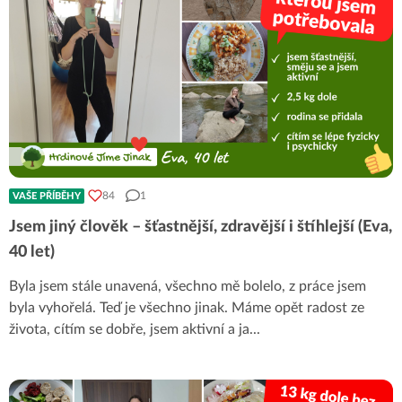
84
1
VAŠE PŘÍBĚHY
Jsem jiný člověk – šťastnější, zdravější i štíhlejší (Eva,
40 let)
Byla jsem stále unavená, všechno mě bolelo, z práce jsem
byla vyhořelá. Teď je všechno jinak. Máme opět radost ze
života, cítím se dobře, jsem aktivní a ja
...