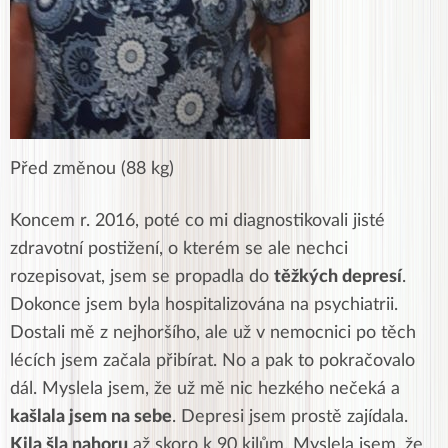
Před změnou (88 kg)
Koncem r. 2016, poté co mi diagnostikovali jisté
zdravotní postižení, o kterém se ale nechci
rozepisovat, jsem se propadla do
těžkých depresí
.
Dokonce jsem byla hospitalizována na psychiatrii.
Dostali mě z nejhoršího, ale už v nemocnici po těch
lécích jsem začala přibírat. No a pak to pokračovalo
dál. Myslela jsem, že už mě nic hezkého nečeká a
kašlala jsem na sebe
. Depresi jsem prostě zajídala.
Kila šla nahoru
až skoro k 90 kilům. Myslela jsem, že