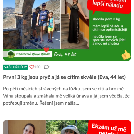
120
1
VAŠE PŘÍBĚHY
První 3 kg jsou pryč a já se cítím skvěle (Eva, 44 let)
Po pěti měsících strávených na lůžku jsem se cítila hrozně.
Váha stoupala a zmáhala mě veliká únava a já jsem věděla, že
potřebuji změnu. Řešení jsem našla
...