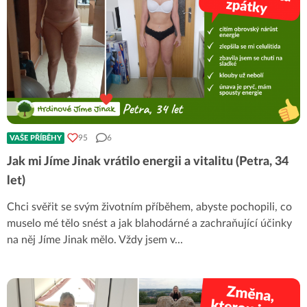
95
6
VAŠE PŘÍBĚHY
Jak mi Jíme Jinak vrátilo energii a vitalitu (Petra, 34
let)
Chci svěřit se svým životním příběhem, abyste pochopili, co
muselo mé tělo snést a jak blahodárné a zachraňující účinky
na něj Jíme Jinak mělo. Vždy jsem v
...