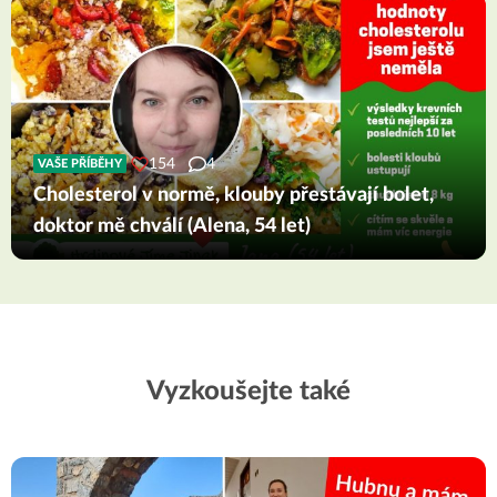
154
4
VAŠE PŘÍBĚHY
Cholesterol v normě, klouby přestávají bolet,
doktor mě chválí (Alena, 54 let)
Vyzkoušejte také