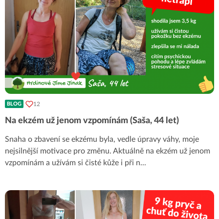
12
BLOG
Na ekzém už jenom vzpomínám (Saša, 44 let)
Snaha o zbavení se ekzému byla, vedle úpravy váhy, moje
nejsilnější motivace pro změnu. Aktuálně na ekzém už jenom
vzpomínám a užívám si čisté kůže i při n
...