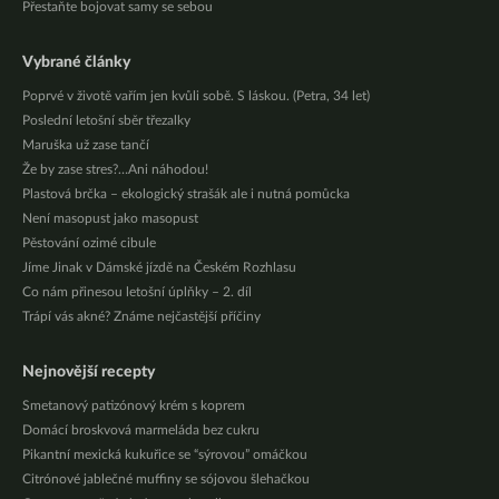
Přestaňte bojovat samy se sebou
Vybrané články
Poprvé v životě vařím jen kvůli sobě. S láskou. (Petra, 34 let)
Poslední letošní sběr třezalky
Maruška už zase tančí
Že by zase stres?…Ani náhodou!
Plastová brčka – ekologický strašák ale i nutná pomůcka
Není masopust jako masopust
Pěstování ozimé cibule
Jíme Jinak v Dámské jízdě na Českém Rozhlasu
Co nám přinesou letošní úplňky – 2. díl
Trápí vás akné? Známe nejčastější příčiny
Nejnovější recepty
Smetanový patizónový krém s koprem
Domácí broskvová marmeláda bez cukru
Pikantní mexická kukuřice se “sýrovou” omáčkou
Citrónové jablečné muffiny se sójovou šlehačkou