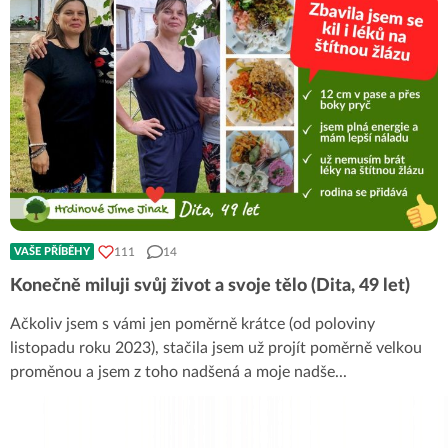
111
14
VAŠE PŘÍBĚHY
Konečně miluji svůj život a svoje tělo (Dita, 49 let)
Ačkoliv jsem s vámi jen poměrně krátce (od poloviny
listopadu roku 2023), stačila jsem už projít poměrně velkou
proměnou a jsem z toho nadšená a moje nadše
...