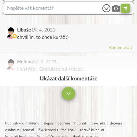
Libuše
19. 4. 2021
chválím, to chce kuráž :)
Komentovat
Helena
30. 3. 2021
Hustýýý… Gratulace od srdce:).
Ukázat další komentáře
Komentovat
hubnutí v klimakteriu
zlepšení deprese
hubnutí
psychika
deprese
osobní zkušenosti
Zkušenosti s Jíme Jinak
zdravé hubnutí
hubnutí bez hladovění
nárůst energie
zlepšení psychiky