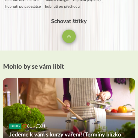
hubnutí po padesátce
hubnutí po přechodu
Schovat štítky
Mohlo by se vám líbit
81
31
BLOG
Jedeme k vám s kurzy vaření! (Termíny blízko