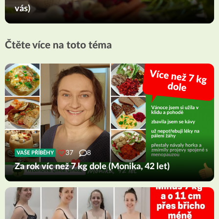
vás)
Čtěte více na toto téma
37
8
VAŠE PŘÍBĚHY
Za rok víc než 7 kg dole (Monika, 42 let)