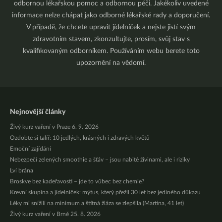
odbornou lékařskou pomoc a odbornou péči. Jakékoliv uvedené
informace nelze chápat jako odborné lékařské rady a doporučení.
V případě, že chcete upravit jídelníček a nejste jistí svým
zdravotním stavem, zkonzultujte, prosím, svůj stav s
kvalifikovaným odborníkem. Používáním webu berete toto
upozornění na vědomí.
Nejnovější články
Živý kurz vaření v Praze 6. 9. 2026
Ozdobte si talíř: 10 jedlých, krásných i zdravých květů
Emoční zajídání
Nebezpečí zelených smoothie a šťáv – jsou nabité živinami, ale i riziky
Lví brána
Broskve bez kadeřavosti – jde to vůbec bez chemie?
Krevní skupina a jídelníček: mýtus, který přežil 30 let bez jediného důkazu
Léky mi snížili na minimum a štítná žláza se zlepšila (Martina, 41 let)
Živý kurz vaření v Brně 25. 8. 2026