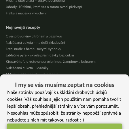
Hlošina okoličnatá – zdravá pochoutka
Jahody: 10 faktů, které vás o tomto ovoci překvapí
Fialka a maceška v kuchyni
Nejnovější recepty
Oves provoněný citrónem a bazalkou
Nakládaná cuketa – na delší skladování
Letní nudle s bambusovými výhonky
Jablečné pyré – skvělé přesnídávky bez cukru
Křupavé tofu s restovanou zeleninou, žampiony a bulgurem
Nakládaná cuketa – kvašáky
Mrkvovo-dýňová krémová polévka
Osvěžující kuskus
I my se vás musíme zeptat na cookies
Osvěžující čaj s citronovými bylinkami
Naše stránky používají k ukládání drobných údajů
Nepečený jablečný dort s rybízem
cookies. Váš souhlas s jejich použitím nám pomáhá tvořit
lepší obsah, přehlednější stránky a více vám porozumět.
Vybrané recepty
Nesouhlas může způsobit, že stránky nepoběží správně a
Dortík z černe rýže Venere
nebudete z nich mít takovou radost :-)
Celozrnné těstoviny s krémovou hlívou