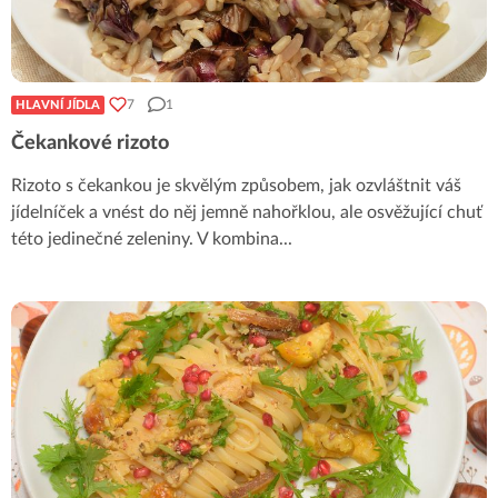
7
1
HLAVNÍ JÍDLA
Čekankové rizoto
Rizoto s čekankou je skvělým způsobem, jak ozvláštnit váš
jídelníček a vnést do něj jemně nahořklou, ale osvěžující chuť
této jedinečné zeleniny. V kombina
...