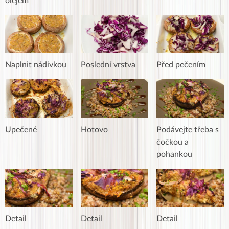
olejem
Naplnit nádivkou
Poslední vrstva
Před pečením
Upečené
Hotovo
Podávejte třeba s
čočkou a
pohankou
Detail
Detail
Detail