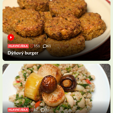
151
61
HLAVNÍ JÍDLA
Dýňový burger
17
9
HLAVNÍ JÍDLA