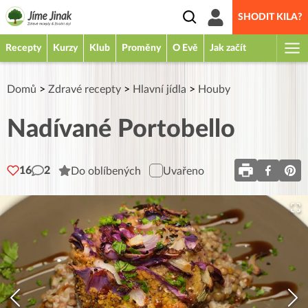
SHODIT KILA?
Recepty
Kurzy
Klub
Proměny
O Evě
Jak začít
Domů
>
Zdravé recepty
>
Hlavní jídla
>
Houby
Nadívané Portobello
16
2
Do oblíbených
Uvařeno