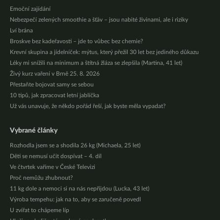
Emoční zajídání
Nebezpečí zelených smoothie a šťáv – jsou nabité živinami, ale i riziky
Lví brána
Broskve bez kadeřavosti – jde to vůbec bez chemie?
Krevní skupina a jídelníček: mýtus, který přežil 30 let bez jediného důkazu
Léky mi snížili na minimum a štítná žláza se zlepšila (Martina, 41 let)
Živý kurz vaření v Brně 25. 8. 2026
Přestaňte bojovat samy se sebou
10 tipů, jak zpracovat letní jablíčka
Už vás unavuje, že někdo pořád řeší, jak byste měla vypadat?
Vybrané články
Rozhodla jsem se a shodila 26 kg (Michaela, 25 let)
Děti se nemusí učit dospívat – 4. díl
Ve čtvrtek vaříme v České Televizi
Proč nemůžu zhubnout?
11 kg dole a nemoci si na nás nepřijdou (Lucka, 43 let)
Výroba tempehu: jak na to, aby se zaručeně povedl
U zvířat to chápeme líp