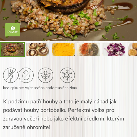
Přidat
bez lepku
bez vajec
sezóna podzim
sezóna zima
K podzimu patří houby a toto je malý nápad jak
podávat houby portobello. Perfektní volba pro
zdravou večeři nebo jako efektní předkrm, kterým
zaručeně ohromíte!