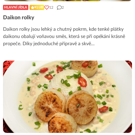
12
2
HLAVNÍ JÍDLA
KLUB
Daikon rolky
Daikon rolky jsou lehký a chutný pokrm, kde tenké plátky
daikonu obalují voňavou směs, která se při opékání krásně
propeče. Díky jednoduché přípravě a skvě
...