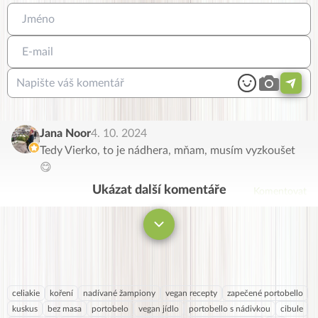
Jana Noor
4. 10. 2024
Tedy Vierko, to je nádhera, mňam, musím vyzkoušet
😋
Ukázat další komentáře
Komentovat
celiakie
koření
nadívané žampiony
vegan recepty
zapečené portobello
kuskus
bez masa
portobelo
vegan jídlo
portobello s nádivkou
cibule