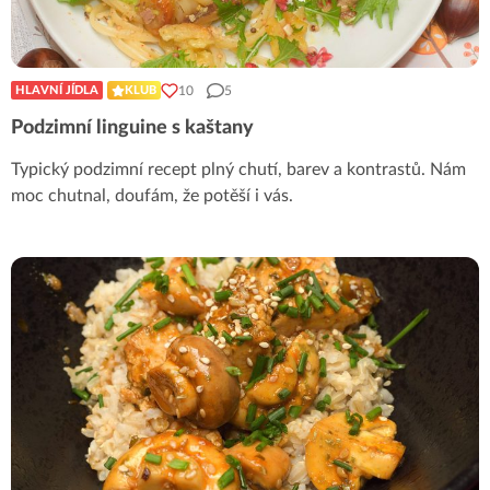
10
5
HLAVNÍ JÍDLA
KLUB
Podzimní linguine s kaštany
Typický podzimní recept plný chutí, barev a kontrastů. Nám
moc chutnal, doufám, že potěší i vás.