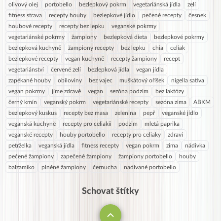
olivový olej
portobello
bezlepkový pokrm
vegetariánská jídla
zelí
fitness strava
recepty houby
bezlepkové jídlo
pečené recepty
česnek
houbové recepty
recepty bez lepku
veganské pokrmy
vegetariánské pokrmy
žampiony
bezlepková dieta
bezlepkové pokrmy
bezlepková kuchyně
žampiony recepty
bez lepku
chia
celiak
bezlepkové recepty
vegan kuchyně
recepty žampiony
recept
vegetariánství
červené zelí
bezlepková jídla
vegan jídla
zapékané houby
obiloviny
bez vajec
muškátový oříšek
nigella sativa
vegan pokrmy
jíme zdravě
vegan
sezóna podzim
bez laktózy
černý kmín
veganský pokrm
vegetariánské recepty
sezóna zima
ABKM
bezlepkový kuskus
recepty bez masa
zelenina
pepř
veganské jídlo
veganská kuchyně
recepty pro celiakii
podzim
mletá paprika
veganské recepty
houby portobello
recepty pro celiaky
zdraví
petrželka
veganská jídla
fitness recepty
vegan pokrm
zima
nádivka
pečené žampiony
zapečené žampiony
žampiony portobello
houby
balzamiko
plněné žampiony
černucha
nadívané portobello
Schovat štítky