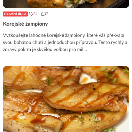
31
7
HLAVNÍ JÍDLA
Korejské žampiony
Vyzkoušejte lahodné korejské žampiony, které vás překvapí
svou bohatou chutí a jednoduchou přípravou. Tento rychlý a
zdravý pokrm je skvělou volbou pro mil
...