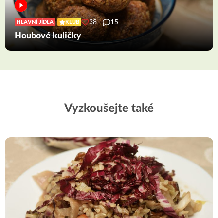
38
15
HLAVNÍ JÍDLA
KLUB
Houbové kuličky
Vyzkoušejte také