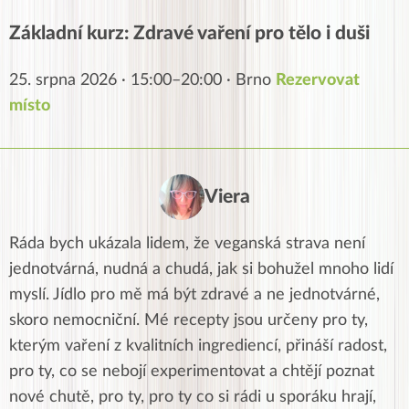
Základní kurz: Zdravé vaření pro tělo i duši
25. srpna 2026 · 15:00–20:00 · Brno
Rezervovat
místo
Viera
Ráda bych ukázala lidem, že veganská strava není
jednotvárná, nudná a chudá, jak si bohužel mnoho lidí
myslí. Jídlo pro mě má být zdravé a ne jednotvárné,
skoro nemocniční. Mé recepty jsou určeny pro ty,
kterým vaření z kvalitních ingrediencí, přináší radost,
pro ty, co se nebojí experimentovat a chtějí poznat
nové chutě, pro ty, pro ty co si rádi u sporáku hrají,