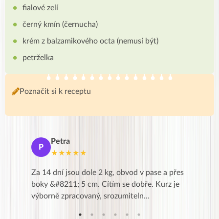
fialové zelí
černý kmín (černucha)
krém z balzamikového octa (nemusí být)
petrželka
Poznačit si k receptu
Petra
Ma
P
M
★★★★★
★
k,
Za 14 dní jsou dole 2 kg, obvod v pase a přes
Dnes jse
znání pro
boky &#8211; 5 cm. Cítím se dobře. Kurz je
zapadlé p
…
výborně zpracovaný, srozumiteln…
od EVY. 