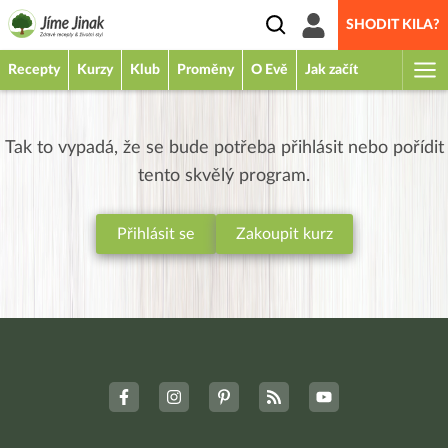
SHODIT KILA?
Recepty
Kurzy
Klub
Proměny
O Evě
Jak začít
Tak to vypadá, že se bude potřeba přihlásit nebo pořídit
tento skvělý program.
Přihlásit se
Zakoupit kurz