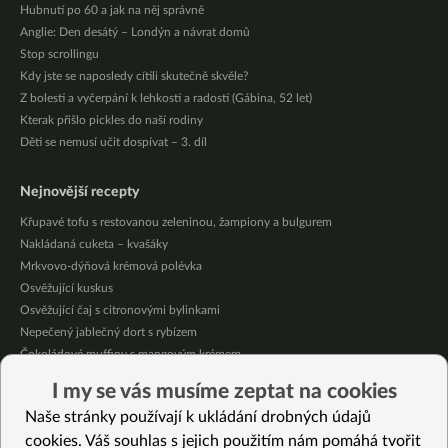
Hubnutí po 60 a jak na něj správně
Anglie: Den desátý – Londýn a návrat domů
Stop scrollingu
Kdy jste se naposledy cítili skutečně skvěle?
Z bolesti a vyčerpání k lehkosti a radosti (Gábina, 52 let)
Kterak přišlo pickles do naší rodiny
Děti se nemusí učit dospívat – 3. díl
Nejnovější recepty
Křupavé tofu s restovanou zeleninou, žampiony a bulgurem
Nakládaná cuketa – kvašáky
Mrkvovo-dýňová krémová polévka
Osvěžující kuskus
Osvěžující čaj s citronovými bylinkami
Nepečený jablečný dort s rybízem
Čokoládové muffiny s mangovým krémem
Meruňky a jablka v citrónovém želé
I my se vás musíme zeptat na cookies
Krémová zeleninová polévka s koprem a vločkami
Naše stránky používají k ukládání drobných údajů
Celozrnná rýže basmati se zeleninou
cookies. Váš souhlas s jejich použitím nám pomáhá tvořit