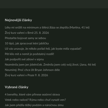
Nejnovější články
Léky mi snížili na minimum a štítná žláza se zlepšila (Martina, 41 let)
Živý kurz vaření v Brně 25. 8. 2026
Přestaňte bojovat samy se sebou
10 tipů, jak zpracovat letní jablíčka
Už vás unavuje, že někdo pořád řeší, jak byste měla vypadat?
Pět kilo mít a nemít je podstatný rozdíl!
Jak podpořit své zdraví v srpnu
Nezměnila jsem jen jídelníček. Změnila jsem celý svůj život. (Jana, 46 let)
Neumírej: Proč chce žít Bryan Johnson déle
Živý kurz vaření v Praze 9. 8. 2026
Vybrané články
4 benefity, které vám přinese sezónní strava
Vztek nebo radost? Rýma nebo chuť vyrazit ven?
Jak jsem přežila těžký podzim a náročnou zimu