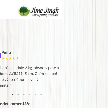
Petra
Marie
M
★★★★★
★★★★★
4 dní jsou dole 2 kg, obvod v pase a
Dnes jsem to konečně vytáh
 boky &#8211; 5 cm. Cítím se dobře.
zapadlé pošty a poslechla j
 je výborně zpracovaný,
videa od EVY. Koho by nepř
umiteln…
tahl…
lední komentáře