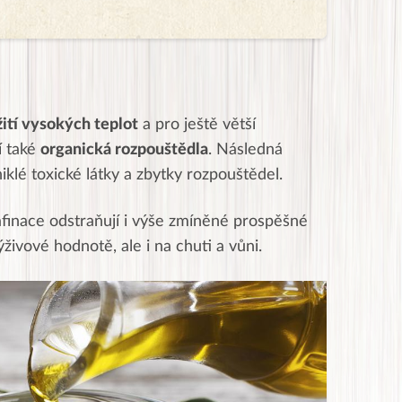
žití vysokých teplot
a pro ještě větší
í také
organická rozpouštědla
. Následná
iklé toxické látky a zbytky rozpouštědel.
afinace odstraňují i výše zmíněné prospěšné
ýživové hodnotě, ale i na chuti a vůni.