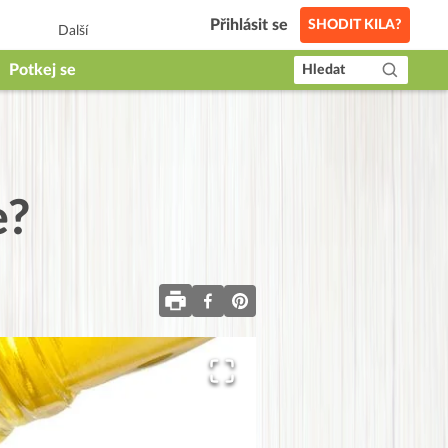
Přihlásit se
SHODIT KILA?
Další
Potkej se
Hledat
e?