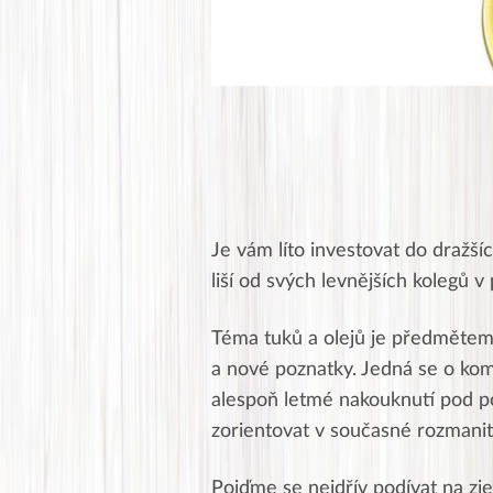
Je vám líto investovat do dražš
liší od svých levnějších kolegů v 
Téma tuků a olejů je předmětem 
a nové poznatky. Jedná se o ko
alespoň letmé nakouknutí pod po
zorientovat v současné rozmanit
Pojďme se nejdřív podívat na zj