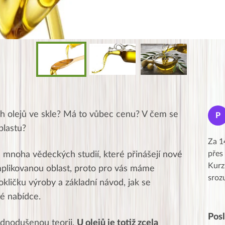
Jana
ích olejů ve skle? Má to vůbec cenu? V čem se
J
P
★★★★★
plastu?
Moc Vám všem děkuji za krásný pátek,
Za 1
obzvlášť velké poděkování, obdiv a
přes
mnoha vědeckých studií, které přinášejí nové
uznání pro hlavní dvojici Peťa a Gábi!! 👏
Kurz
mplikovanou oblast, proto pro vás máme
Posílá…
sroz
kličku výroby a základní návod, jak se
é nabídce.
Pos
ednodušenou teorii.
U olejů je totiž zcela