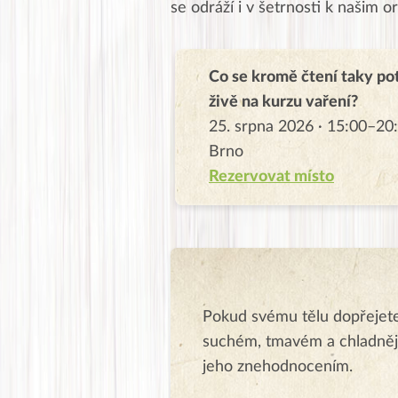
se odráží i v šetrnosti k našim 
Co se kromě čtení taky po
živě na kurzu vaření?
25. srpna 2026 · 15:00–20:
Brno
Rezervovat místo
Pokud svému tělu dopřejete
suchém, tmavém a chladnějš
jeho znehodnocením.