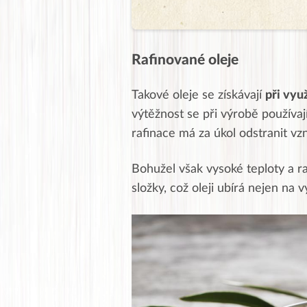
Rafinované oleje
Takové oleje se získávají
při vyu
výtěžnost se při výrobě používaj
rafinace má za úkol odstranit vzn
Bohužel však vysoké teploty a r
složky, což oleji ubírá nejen na v