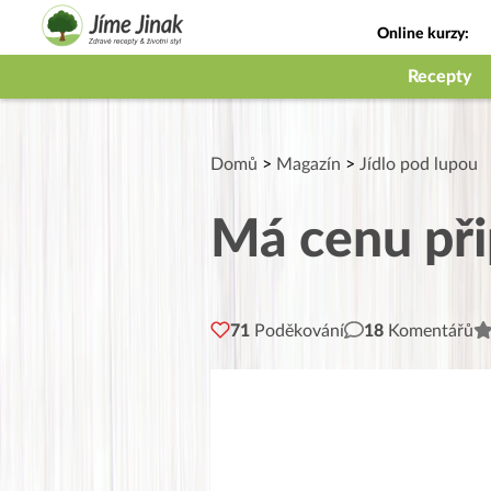
Online kurzy:
Jak na babičky
Recepty
Domů
>
Magazín
>
Jídlo pod lupou
Má cenu přip
71
Poděkování
18
Komentářů