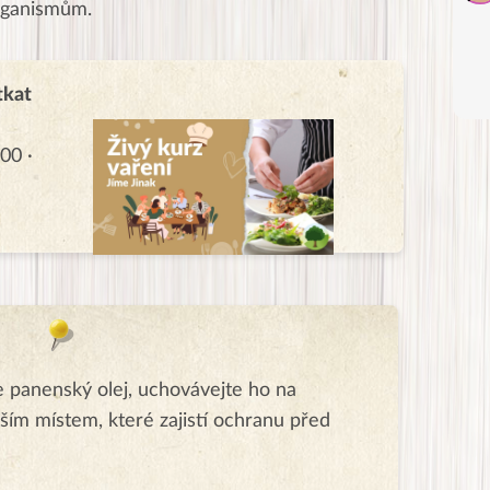
organismům.
tkat
00 ·
 panenský olej, uchovávejte ho na
ím místem, které zajistí ochranu před