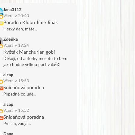
Jana3112
Včera v 20:40
Poradna Klubu Jíme Jinak
UB
Hezký den, máte...
Zdeňka
Včera v 19:24
Květák Manchurian gobi
Děkuji, od autorky receptu to beru
jako hodně velkou pochvalu🥰.
alcap
Včera v 15:53
Snídaňová poradna
RZ
Případně co udě...
alcap
Včera v 15:52
Snídaňová poradna
RZ
Prosím, zaujal...
Dana