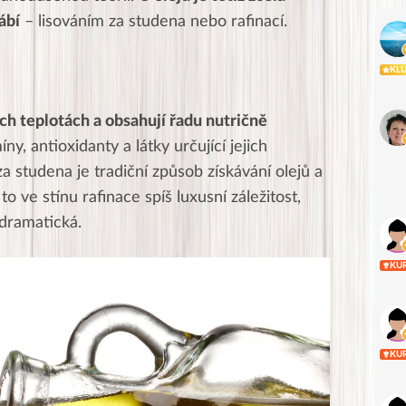
ábí
– lisováním za studena nebo rafinací.
KL
ých teplotách a obsahují řadu nutričně
míny, antioxidanty a látky určující jejich
 za studena je tradiční způsob získávání olejů a
to ve stínu rafinace spíš luxusní záležitost,
 dramatická.
KU
KU