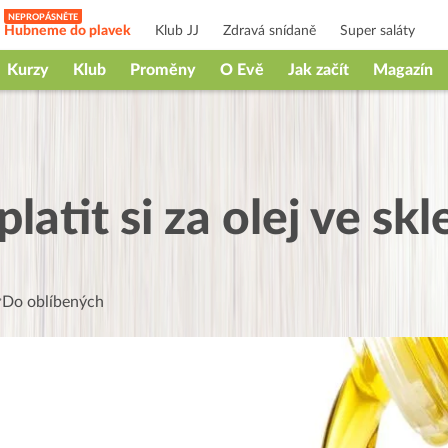
Hubneme do plavek
Klub JJ
Zdravá snídaně
Super saláty
Kurzy
Klub
Proměny
O Evě
Jak začít
Magazín
latit si za olej ve skl
Do oblíbených