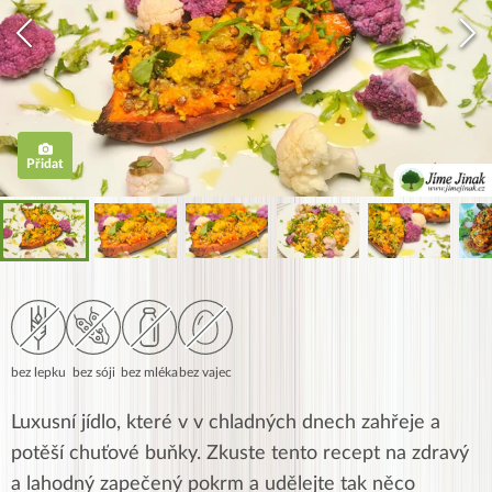
Přidat
bez lepku
bez sóji
bez mléka
bez vajec
Luxusní jídlo, které v v chladných dnech zahřeje a
potěší chuťové buňky. Zkuste tento recept na zdravý
a lahodný zapečený pokrm a udělejte tak něco