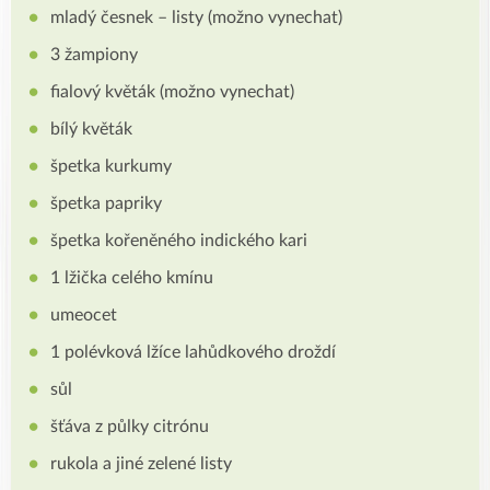
mladý česnek – listy (možno vynechat)
3 žampiony
fialový květák (možno vynechat)
bílý květák
špetka kurkumy
špetka papriky
špetka kořeněného indického kari
1 lžička celého kmínu
umeocet
1 polévková lžíce lahůdkového droždí
sůl
šťáva z půlky citrónu
rukola a jiné zelené listy