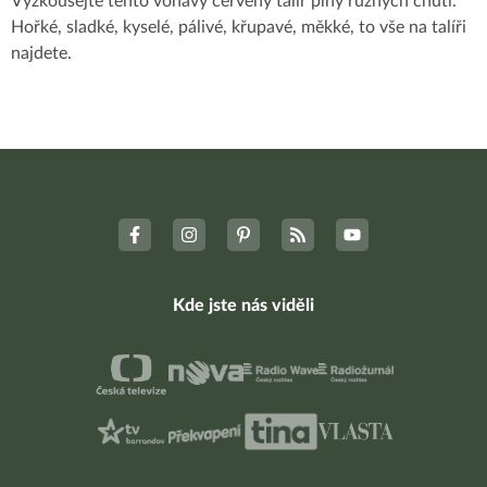
Vyzkoušejte tento voňavý červený talíř plný různých chutí.
Hořké, sladké, kyselé, pálivé, křupavé, měkké, to vše na talíři
najdete.
Kde jste nás viděli