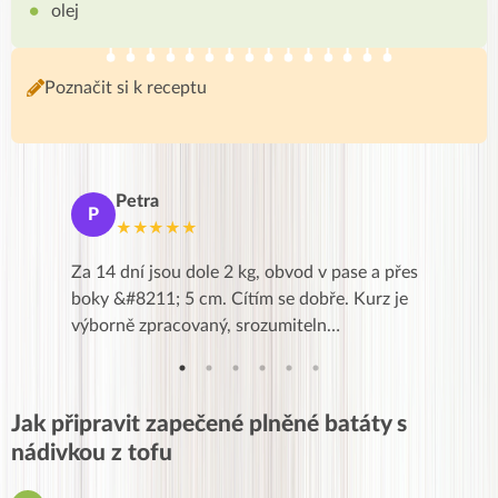
olej
Poznačit si k receptu
Petra
Ma
P
M
★★★★★
★
k,
Za 14 dní jsou dole 2 kg, obvod v pase a přes
Dnes jse
znání pro
boky &#8211; 5 cm. Cítím se dobře. Kurz je
zapadlé p
…
výborně zpracovaný, srozumiteln…
od EVY. 
Jak připravit zapečené plněné batáty s
nádivkou z tofu