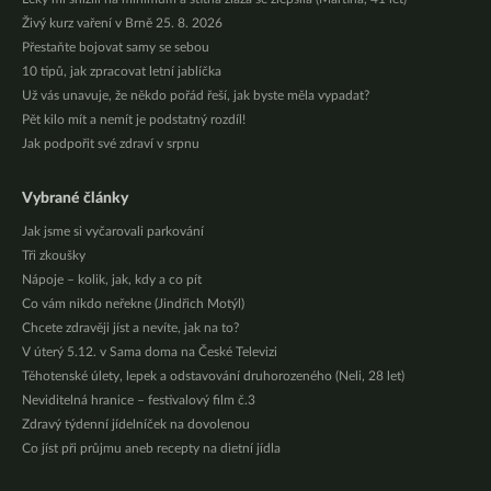
Živý kurz vaření v Brně 25. 8. 2026
Přestaňte bojovat samy se sebou
10 tipů, jak zpracovat letní jablíčka
Už vás unavuje, že někdo pořád řeší, jak byste měla vypadat?
Pět kilo mít a nemít je podstatný rozdíl!
Jak podpořit své zdraví v srpnu
Vybrané články
Jak jsme si vyčarovali parkování
Tři zkoušky
Nápoje – kolik, jak, kdy a co pít
Co vám nikdo neřekne (Jindřich Motýl)
Chcete zdravěji jíst a nevíte, jak na to?
V úterý 5.12. v Sama doma na České Televizi
Těhotenské úlety, lepek a odstavování druhorozeného (Neli, 28 let)
Neviditelná hranice – festivalový film č.3
Zdravý týdenní jídelníček na dovolenou
Co jíst při průjmu aneb recepty na dietní jídla