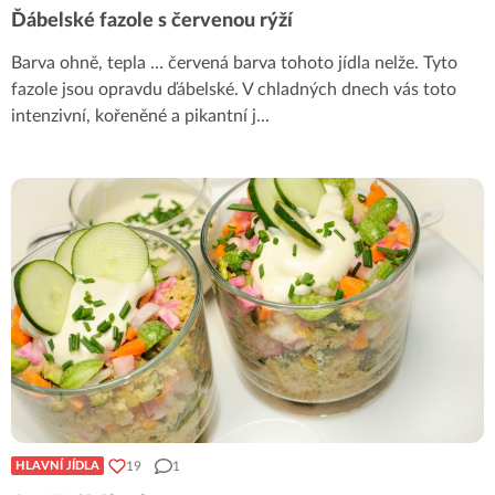
Ďábelské fazole s červenou rýží
Barva ohně, tepla … červená barva tohoto jídla nelže. Tyto
fazole jsou opravdu ďábelské. V chladných dnech vás toto
intenzivní, kořeněné a pikantní j
...
19
1
HLAVNÍ JÍDLA