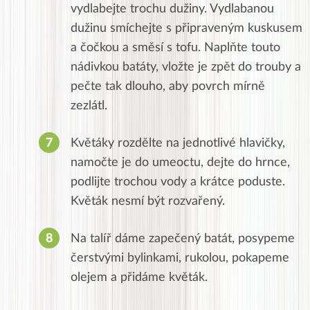
vydlabejte trochu dužiny. Vydlabanou
dužinu smíchejte s připraveným kuskusem
a čočkou a směsí s tofu. Naplňte touto
nádivkou batáty, vložte je zpět do trouby a
pečte tak dlouho, aby povrch mírně
zezlátl.
Květáky rozdělte na jednotlivé hlavičky,
namočte je do umeoctu, dejte do hrnce,
podlijte trochou vody a krátce poduste.
Květák nesmí být rozvařený.
Na talíř dáme zapečený batát, posypeme
čerstvými bylinkami, rukolou, pokapeme
olejem a přidáme květák.