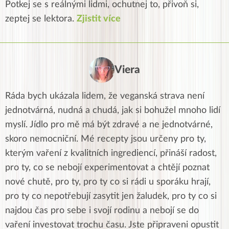
Potkej se s reálnými lidmi, ochutnej to, přivoň si,
zeptej se lektora.
Zjistit více
Viera
Ráda bych ukázala lidem, že veganská strava není
jednotvárná, nudná a chudá, jak si bohužel mnoho lidí
myslí. Jídlo pro mě má být zdravé a ne jednotvárné,
skoro nemocniční. Mé recepty jsou určeny pro ty,
kterým vaření z kvalitních ingrediencí, přináší radost,
pro ty, co se nebojí experimentovat a chtějí poznat
nové chutě, pro ty, pro ty co si rádi u sporáku hrají,
pro ty co nepotřebují zasytit jen žaludek, pro ty co si
najdou čas pro sebe i svojí rodinu a nebojí se do
vaření investovat trochu času. Jste připraveni opustit