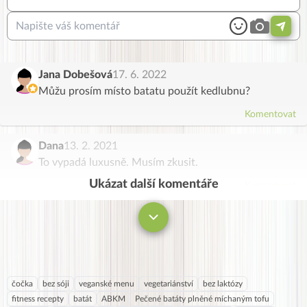
Jana Dobešová
17. 6. 2022
Můžu prosím místo batatu použít kedlubnu?
Komentovat
Dana
13. 2. 2021
To vypadá luxusně. Musím zkusit.
Ukázat další komentáře
Komentovat
čočka
bez sóji
veganské menu
vegetariánství
bez laktózy
fitness recepty
batát
ABKM
Pečené batáty plněné míchaným tofu