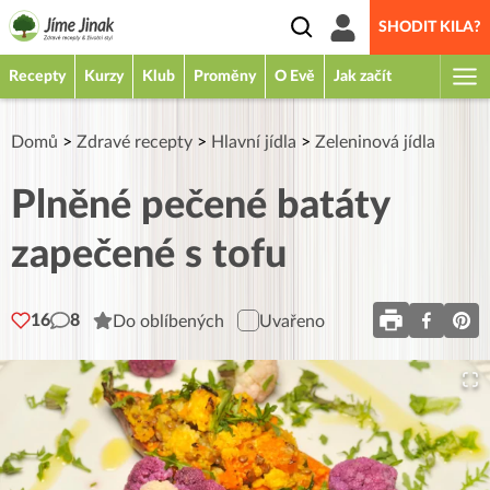
SHODIT KILA?
Recepty
Kurzy
Klub
Proměny
O Evě
Jak začít
Domů
>
Zdravé recepty
>
Hlavní jídla
>
Zeleninová jídla
Plněné pečené batáty
zapečené s tofu
16
8
Do oblíbených
Uvařeno