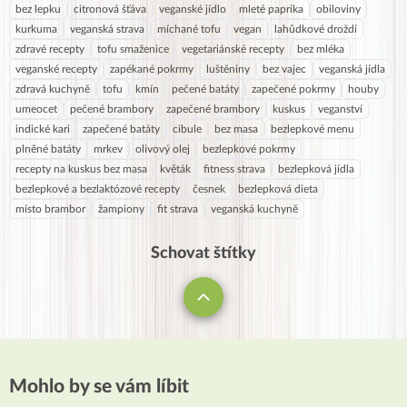
bez lepku
citronová šťáva
veganské jídlo
mleté paprika
obiloviny
kurkuma
veganská strava
míchané tofu
vegan
lahůdkové droždí
zdravé recepty
tofu smaženice
vegetariánské recepty
bez mléka
veganské recepty
zapékané pokrmy
luštěniny
bez vajec
veganská jídla
zdravá kuchyně
tofu
kmín
pečené batáty
zapečené pokrmy
houby
umeocet
pečené brambory
zapečené brambory
kuskus
veganství
indické kari
zapečené batáty
cibule
bez masa
bezlepkové menu
plněné batáty
mrkev
olivový olej
bezlepkové pokrmy
recepty na kuskus bez masa
květák
fitness strava
bezlepková jídla
bezlepkové a bezlaktózové recepty
česnek
bezlepková dieta
místo brambor
žampiony
fit strava
veganská kuchyně
Schovat štítky
Mohlo by se vám líbit