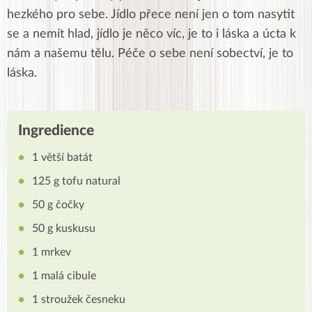
hezkého pro sebe. Jídlo přece není jen o tom nasytit
se a nemít hlad, jídlo je něco víc, je to i láska a úcta k
nám a našemu tělu. Péče o sebe není sobectví, je to
láska.
Ingredience
1 větší batát
125 g tofu natural
50 g čočky
50 g kuskusu
1 mrkev
1 malá cibule
1 stroužek česneku