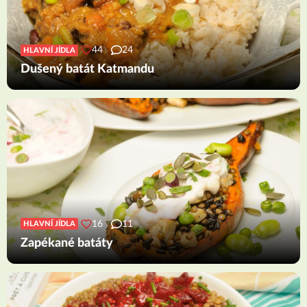
44
24
HLAVNÍ JÍDLA
Dušený batát Katmandu
16
11
HLAVNÍ JÍDLA
Zapékané batáty