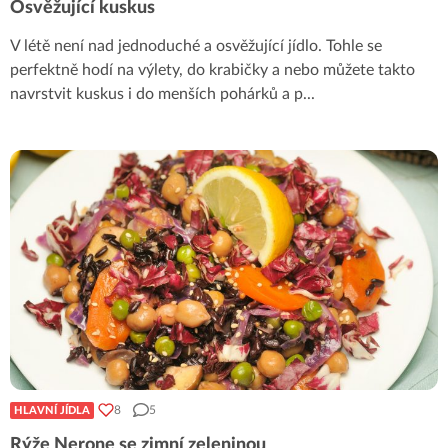
Osvěžující kuskus
V létě není nad jednoduché a osvěžující jídlo. Tohle se
perfektně hodí na výlety, do krabičky a nebo můžete takto
navrstvit kuskus i do menších pohárků a p
...
8
5
HLAVNÍ JÍDLA
Rýže Nerone se zimní zeleninou