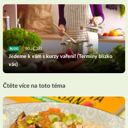
80
31
BLOG
Jedeme k vám s kurzy vaření! (Termíny blízko
vás)
Čtěte více na toto téma