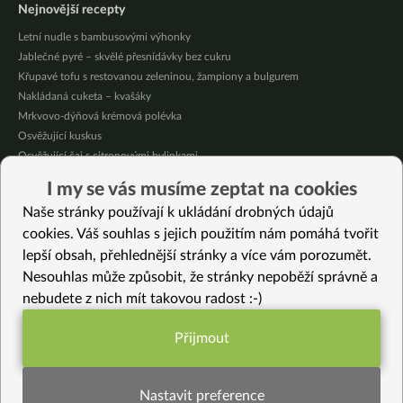
Nejnovější recepty
Letní nudle s bambusovými výhonky
Jablečné pyré – skvělé přesnídávky bez cukru
Křupavé tofu s restovanou zeleninou, žampiony a bulgurem
Nakládaná cuketa – kvašáky
Mrkvovo-dýňová krémová polévka
Osvěžující kuskus
Osvěžující čaj s citronovými bylinkami
Nepečený jablečný dort s rybízem
I my se vás musíme zeptat na cookies
Čokoládové muffiny s mangovým krémem
Naše stránky používají k ukládání drobných údajů
Meruňky a jablka v citrónovém želé
cookies. Váš souhlas s jejich použitím nám pomáhá tvořit
lepší obsah, přehlednější stránky a více vám porozumět.
Vybrané recepty
Nesouhlas může způsobit, že stránky nepoběží správně a
Seitan s brokolicí
nebudete z nich mít takovou radost :-)
Fazolový guláš
Sedlácká bída
Přijmout
Domácí tatarka
Funkční nastavení potřebujeme (vždy
Trhance z hlívy
aktivní)
Salát z daikonu, okurky a kysaného zelí
Nastavit preference