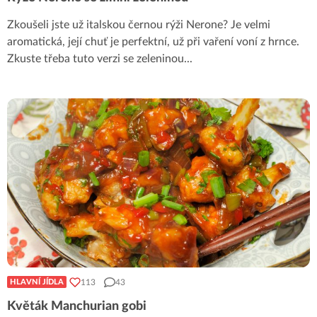
Zkoušeli jste už italskou černou rýži Nerone? Je velmi
aromatická, její chuť je perfektní, už při vaření voní z hrnce.
Zkuste třeba tuto verzi se zeleninou
...
113
43
HLAVNÍ JÍDLA
Květák Manchurian gobi