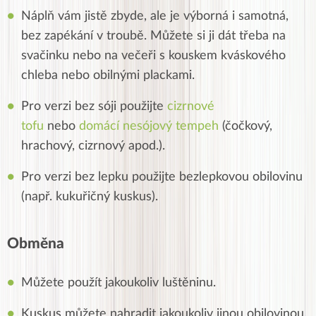
Náplň vám jistě zbyde, ale je výborná i samotná,
bez zapékání v troubě. Můžete si ji dát třeba na
svačinku nebo na večeři s kouskem kváskového
chleba nebo obilnými plackami.
Pro verzi bez sóji použijte
cizrnové
tofu
nebo
domácí
nesójový
tempeh
(čočkový,
hrachový, cizrnový apod.).
Pro verzi bez lepku použijte bezlepkovou obilovinu
(např. kukuřičný kuskus).
Obměna
Můžete použít jakoukoliv luštěninu.
Kuskus můžete nahradit jakoukoliv jinou obilovinou.