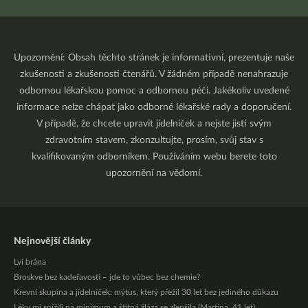
Upozornění: Obsah těchto stránek je informativní, prezentuje naše
zkušenosti a zkušenosti čtenářů. V žádném případě nenahrazuje
odbornou lékařskou pomoc a odbornou péči. Jakékoliv uvedené
informace nelze chápat jako odborné lékařské rady a doporučení.
V případě, že chcete upravit jídelníček a nejste jistí svým
zdravotním stavem, zkonzultujte, prosím, svůj stav s
kvalifikovaným odborníkem. Používáním webu berete toto
upozornění na vědomí.
Nejnovější články
Lví brána
Broskve bez kadeřavosti – jde to vůbec bez chemie?
Krevní skupina a jídelníček: mýtus, který přežil 30 let bez jediného důkazu
Léky mi snížili na minimum a štítná žláza se zlepšila (Martina, 41 let)