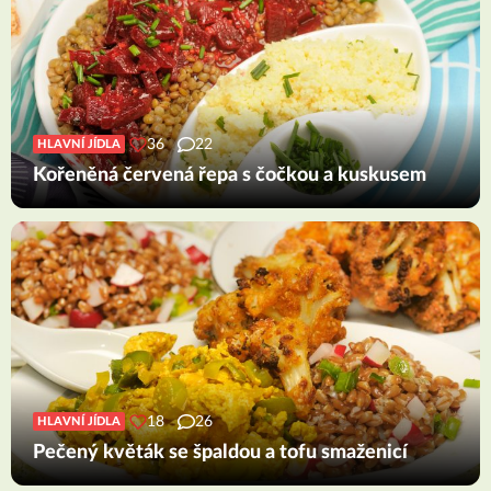
36
22
HLAVNÍ JÍDLA
Kořeněná červená řepa s čočkou a kuskusem
18
26
HLAVNÍ JÍDLA
Pečený květák se špaldou a tofu smaženicí