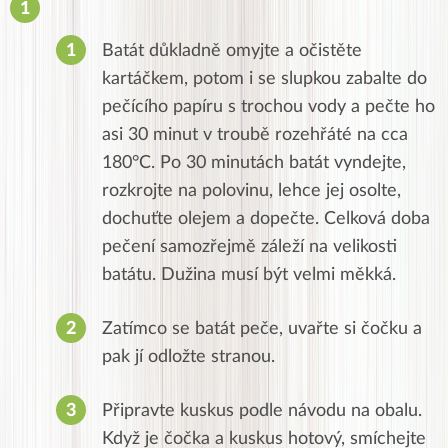
Batát důkladně omyjte a očistěte
kartáčkem, potom i se slupkou zabalte do
pečícího papíru s trochou vody a pečte ho
asi 30 minut v troubě rozehřáté na cca
180°C.
Po 30 minutách batát vyndejte,
rozkrojte na polovinu, lehce jej osolte,
dochuťte olejem a dopečte. Celková d
oba
pečení s
amozřejmě záleží na velikosti
batátu. Dužina musí být velmi měkká.
Zatímco se batát peče, uvařte si čočku a
pak jí odložte stranou.
Připravte kuskus podle návodu na obalu.
Když je čočka a kuskus hotový, smíchejte