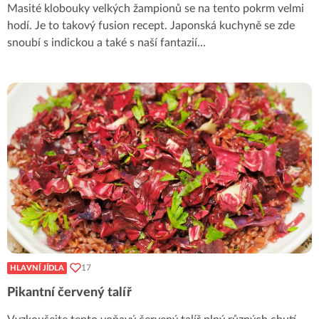
Masité klobouky velkých žampionů se na tento pokrm velmi
hodí. Je to takový fusion recept. Japonská kuchyně se zde
snoubí s indickou a také s naší fantazií
...
17
HLAVNÍ JÍDLA
Pikantní červený talíř