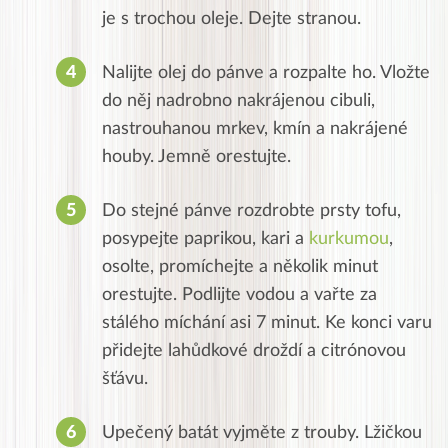
je s trochou oleje. Dejte stranou.
Nalijte olej do pánve a rozpalte ho. Vložte
do něj nadrobno nakrájenou cibuli,
nastrouhanou mrkev, kmín a nakrájené
houby. Jemně orestujte.
Do stejné pánve rozdrobte prsty tofu,
posypejte paprikou, kari a
kurkumou
,
osolte, promíchejte a několik minut
orestujte. Podlijte vodou a vařte za
stálého míchání asi 7 minut. Ke konci varu
přidejte lahůdkové droždí a citrónovou
šťávu.
Upečený batát vyjměte z trouby. Lžičkou