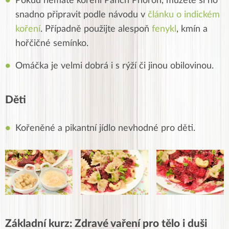
Pokud nemáte koření Panch Phoron, můžete si ho
snadno připravit podle návodu v
článku o indickém
koření
. Případně použijte alespoň
fenykl
, kmín a
hořčičné semínko.
Omáčka je velmi dobrá i s rýží či jinou obilovinou.
Děti
Kořeněné a pikantní jídlo nevhodné pro děti.
Základní kurz: Zdravé vaření pro tělo i duši