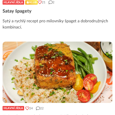
21
2
HLAVNÍ JÍDLA
KLUB
Satay špagety
Sytý a rychlý recept pro milovníky špaget a dobrodružných
kombinací.
24
22
HLAVNÍ JÍDLA