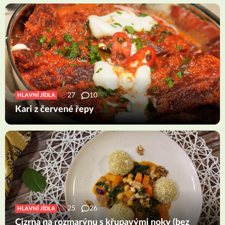
27
10
HLAVNÍ JÍDLA
Kari z červené řepy
25
26
HLAVNÍ JÍDLA
Cizrna na rozmarýnu s křupavými noky (bez