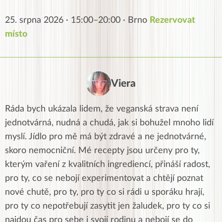
25. srpna 2026 · 15:00–20:00 · Brno
Rezervovat
místo
Viera
Ráda bych ukázala lidem, že veganská strava není
jednotvárná, nudná a chudá, jak si bohužel mnoho lidí
myslí. Jídlo pro mě má být zdravé a ne jednotvárné,
skoro nemocniční. Mé recepty jsou určeny pro ty,
kterým vaření z kvalitních ingrediencí, přináší radost,
pro ty, co se nebojí experimentovat a chtějí poznat
nové chutě, pro ty, pro ty co si rádi u sporáku hrají,
pro ty co nepotřebují zasytit jen žaludek, pro ty co si
najdou čas pro sebe i svojí rodinu a nebojí se do