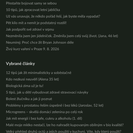
Přestaňte bojovat samy se sebou
10 tipů, jak zpracovat letní jablíčka
Už vás unavuje, že někdo pořád řeší, jak byste měla vypadat?
Pět kilo mít a nemít je podstatný rozdíl!
Jak podpořit své zdraví v srpnu
Nezměnila jsem jen jídelníček. Změnila jsem celý svůj život. (Jana, 46 let)
Neumírej: Proč chce žít Bryan Johnson déle
Živý kurz vaření v Praze 9. 8. 2026
Vybrané články
12 tipů jak žít minimalisticky a soběstačně
Kdo nezkusí neuvěří (Alena 35 let)
Biologická zima už je tu!
5 tipů, jak u dětí vybudovat zdravé stravovací návyky
Bolest žlučníku a jak ji poznat
Problémy s prostatou řeším úspešně i bez léků (Jaroslav, 52 let)
Microgreens – skvělá domácí zelenina po celý rok
Jak mít energii i bez kafe, cukru a alkoholu (1. díl)
Malé moje mléko nestačí, lze ho nahradit kupovaným obilným v bio kvalitě?
Velký přehled druhů octů a jejich použití v kuchyni. Víte, kdy který použít?