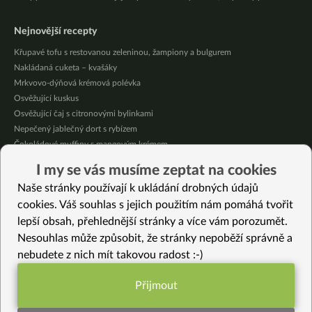
Nejnovější recepty
Křupavé tofu s restovanou zeleninou, žampiony a bulgurem
Nakládaná cuketa – kvašáky
Mrkvovo-dýňová krémová polévka
Osvěžující kuskus
Osvěžující čaj s citronovými bylinkami
Nepečený jablečný dort s rybízem
Čokoládové muffiny s mangovým krémem
Meruňky a jablka v citrónovém želé
I my se vás musíme zeptat na cookies
Krémová zeleninová polévka s koprem a vločkami
Naše stránky používají k ukládání drobných údajů
Celozrnná rýže basmati se zeleninou
cookies. Váš souhlas s jejich použitím nám pomáhá tvořit
lepší obsah, přehlednější stránky a více vám porozumět.
Vybrané recepty
Nesouhlas může způsobit, že stránky nepoběží správně a
Chalupářské ražničí bez masa
nebudete z nich mít takovou radost :-)
Jumeokbap
Zdravý pohár s kustovnicí
Přijmout
Yannoh chia pudink s amasaké krémem a lesními jahodami
Funkční nastavení potřebujeme (vždy
“Majonéza” z červené čočky