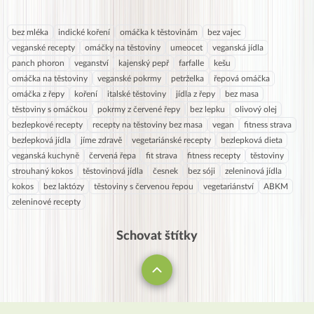
bez mléka
indické koření
omáčka k těstovinám
bez vajec
veganské recepty
omáčky na těstoviny
umeocet
veganská jídla
panch phoron
veganství
kajenský pepř
farfalle
kešu
omáčka na těstoviny
veganské pokrmy
petrželka
řepová omáčka
omáčka z řepy
koření
italské těstoviny
jídla z řepy
bez masa
těstoviny s omáčkou
pokrmy z červené řepy
bez lepku
olivový olej
bezlepkové recepty
recepty na těstoviny bez masa
vegan
fitness strava
bezlepková jídla
jíme zdravě
vegetariánské recepty
bezlepková dieta
veganská kuchyně
červená řepa
fit strava
fitness recepty
těstoviny
strouhaný kokos
těstovinová jídla
česnek
bez sóji
zeleninová jídla
kokos
bez laktózy
těstoviny s červenou řepou
vegetariánství
ABKM
zeleninové recepty
Schovat štítky