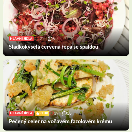
21
6
HLAVNÍ JÍDLA
Sladkokyselá červená řepa se špaldou
39
18
HLAVNÍ JÍDLA
KLUB
Pečený celer na voňavém fazolovém krému