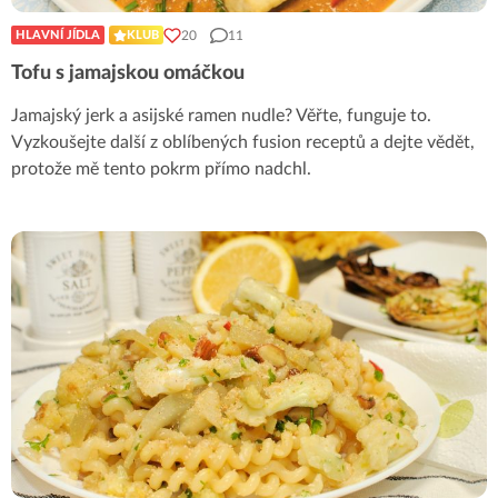
20
11
HLAVNÍ JÍDLA
KLUB
Tofu s jamajskou omáčkou
Jamajský jerk a asijské ramen nudle? Věřte, funguje to.
Vyzkoušejte další z oblíbených fusion receptů a dejte vědět,
protože mě tento pokrm přímo nadchl.