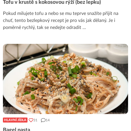
Tofu v krustě s kokosovou rýží (bez lepku)
Pokud milujete tofu a nebo se mu teprve snažíte přijít na
chuť, tento bezlepkový recept je pro vás jak dělaný. Je i
poměrně rychlý, tak se nedejte odradit
...
31
14
HLAVNÍ JÍDLA
Bagel pasta