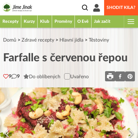
SHODIT KILA?
Recepty
Kurzy
Klub
Proměny
O Evě
Jak začít
Domů
>
Zdravé recepty
>
Hlavní jídla
>
Těstoviny
Farfalle s červenou řepou
9
9
Do oblíbených
Uvařeno