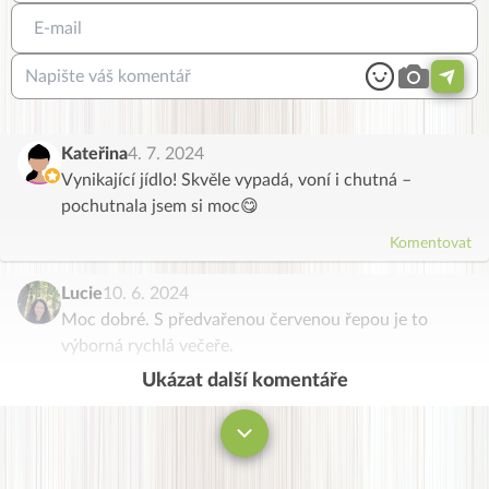
Kateřina
4. 7. 2024
Vynikající jídlo! Skvěle vypadá, voní i chutná –
pochutnala jsem si moc😋
Komentovat
Lucie
10. 6. 2024
Moc dobré. S předvařenou červenou řepou je to
výborná rychlá večeře.
Ukázat další komentáře
Komentovat