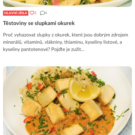
2
4
HLAVNÍ JÍDLA
Těstoviny se slupkami okurek
Proč vyhazovat slupky z okurek, které jsou dobrým zdrojem
minerálů, vitamínů, vlákniny, thiaminu, kyseliny listové, a
kyseliny pantotenové? Pojďte je zužit
...