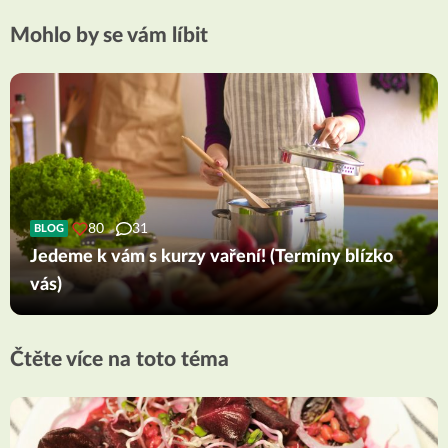
Mohlo by se vám líbit
80
31
BLOG
Jedeme k vám s kurzy vaření! (Termíny blízko
vás)
Čtěte více na toto téma