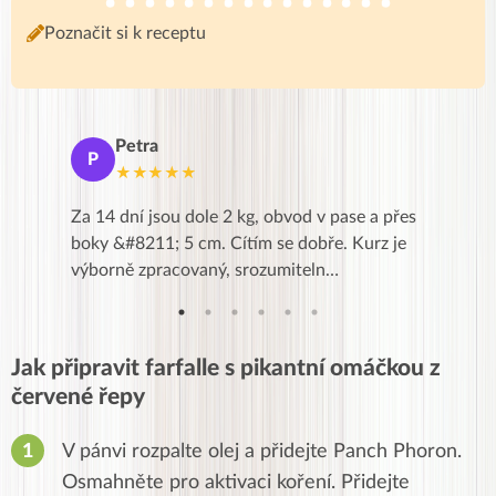
Poznačit si k receptu
Petra
Ma
P
M
★★★★★
★
k,
Za 14 dní jsou dole 2 kg, obvod v pase a přes
Dnes jse
znání pro
boky &#8211; 5 cm. Cítím se dobře. Kurz je
zapadlé p
…
výborně zpracovaný, srozumiteln…
od EVY. 
Jak připravit farfalle s pikantní omáčkou z
červené řepy
V pánvi rozpalte olej a přidejte Panch Phoron.
Osmahněte pro aktivaci koření.
Přidejte