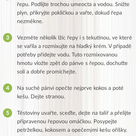
řepu.
Podlijte trochou umeocta a vodou.
Snižte
plyn, přikryjte pokličkou a vařte, dokud řepa
nezměkne.
Vezměte několik lžic řepy i s tekutinou, ve které
se vařila a rozmixujte na hladký krém.
V případě
potřeby přidejte vodu.
Tuto rozmixovanou
hmotu vložte zpět do pánve s řepou, dochuťte
solí a dobře promíchejte.
Na suché pánvi opečte nejprve kokos a poté
kešu.
Dejte stranou.
Těstoviny uvařte, sceďte, dejte na talíř a přelijte
připravenou řepovou omáčkou.
Posypejte
petrželkou, kokosem a opečenými kešu oříšky.