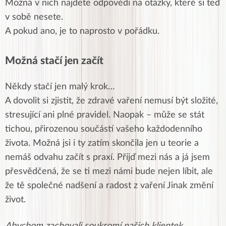
Možná v nich najdete odpovědi na otázky, které si teď
v sobě nesete.
A pokud ano, je to naprosto v pořádku.
Možná stačí jen začít
Někdy stačí jen malý krok…
A dovolit si zjistit, že zdravé vaření nemusí být složité,
stresující ani plné pravidel. Naopak – může se stát
tichou, přirozenou součástí vašeho každodenního
života. Možná jsi i ty zatím skončila jen u teorie a
nemáš odvahu začít s praxí. Přijď mezi nás a já jsem
přesvědčená, že se ti mezi námi bude nejen líbit, ale
že tě společné nadšení a radost z vaření Jinak změní
život.