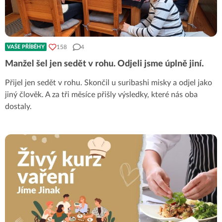
158
4
VAŠE PŘÍBĚHY
Manžel šel jen sedět v rohu. Odjeli jsme úplně jiní.
Přijel jen sedět v rohu. Skončil u suribashi misky a odjel jako
jiný člověk. A za tři měsíce přišly výsledky, které nás oba
dostaly.