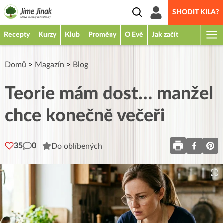
SHODIT KILA?
Recepty
Kurzy
Klub
Proměny
O Evě
Jak začít
Domů
>
Magazín
>
Blog
Teorie mám dost… manžel
chce konečně večeři
35
0
Do oblíbených