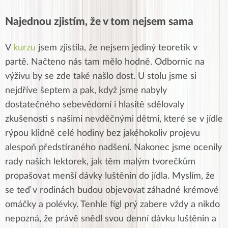
Najednou zjistím, že v tom nejsem sama
V
kurzu
jsem zjistila, že nejsem jediný teoretik v
partě. Načteno nás tam mělo hodně. Odbornic na
výživu by se zde také našlo dost. U stolu jsme si
nejdříve šeptem a pak, když jsme nabyly
dostatečného sebevědomí i hlasitě sdělovaly
zkušenosti s našimi nevděčnými dětmi, které se v jídle
rýpou klidně celé hodiny bez jakéhokoliv projevu
alespoň předstíraného nadšení. Nakonec jsme ocenily
rady našich lektorek, jak těm malým tvorečkům
propašovat menší dávky luštěnin do jídla. Myslím, že
se teď v rodinách budou objevovat záhadné krémové
omáčky a polévky. Tenhle fígl prý zabere vždy a nikdo
nepozná, že právě snědl svou denní dávku luštěnin a