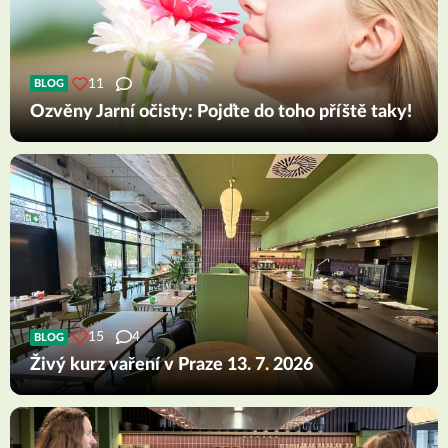
11
BLOG
Ozvěny Jarní očisty: Pojďte do toho příště taky!
15
4
BLOG
Živý kurz vaření v Praze 13. 7. 2026