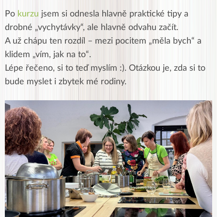
Po
kurzu
jsem si odnesla hlavně praktické tipy a
drobné „vychytávky“, ale hlavně odvahu začít.
A už chápu ten rozdíl – mezi pocitem „měla bych“ a
klidem „vím, jak na to“.
Lépe řečeno, si to teď myslím :). Otázkou je, zda si to
bude myslet i zbytek mé rodiny.