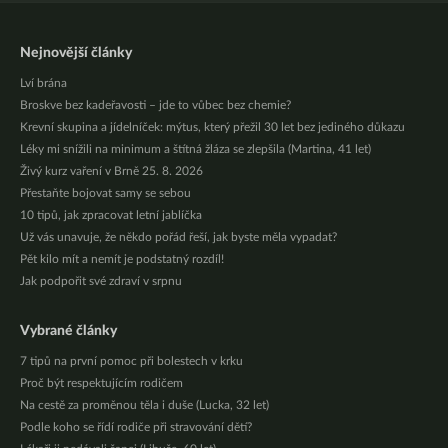
Nejnovější články
Lví brána
Broskve bez kadeřavosti – jde to vůbec bez chemie?
Krevní skupina a jídelníček: mýtus, který přežil 30 let bez jediného důkazu
Léky mi snížili na minimum a štítná žláza se zlepšila (Martina, 41 let)
Živý kurz vaření v Brně 25. 8. 2026
Přestaňte bojovat samy se sebou
10 tipů, jak zpracovat letní jablíčka
Už vás unavuje, že někdo pořád řeší, jak byste měla vypadat?
Pět kilo mít a nemít je podstatný rozdíl!
Jak podpořit své zdraví v srpnu
Vybrané články
7 tipů na první pomoc při bolestech v krku
Proč být respektujícím rodičem
Na cestě za proměnou těla i duše (Lucka, 32 let)
Podle koho se řídí rodiče při stravování dětí?