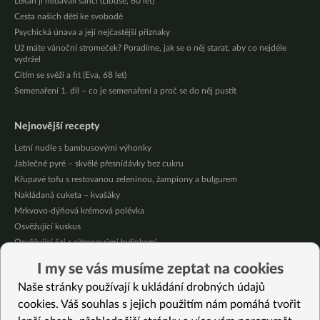
Lékaři ji nedávali šanci (Libuše, 60 let)
Cesta našich dětí ke svobodě
Psychická únava a její nejčastější příznaky
Už máte vánoční stromeček? Poradíme, jak se o něj starat, aby co nejdéle
vydržel
Cítím se svěží a fit (Eva, 68 let)
Semenaření 1. díl – co je semenaření a proč se do něj pustit
Nejnovější recepty
Letní nudle s bambusovými výhonky
Jablečné pyré – skvělé přesnídávky bez cukru
Křupavé tofu s restovanou zeleninou, žampiony a bulgurem
Nakládaná cuketa – kvašáky
Mrkvovo-dýňová krémová polévka
Osvěžující kuskus
Osvěžující čaj s citronovými bylinkami
Nepečený jablečný dort s rybízem
I my se vás musíme zeptat na cookies
Čokoládové muffiny s mangovým krémem
Naše stránky používají k ukládání drobných údajů
Meruňky a jablka v citrónovém želé
cookies. Váš souhlas s jejich použitím nám pomáhá tvořit