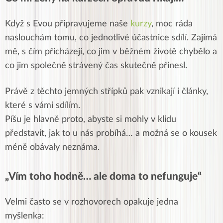
Když s Evou připravujeme naše
kurzy
, moc ráda
naslouchám tomu, co jednotlivé účastnice sdílí. Zajímá
mě, s čím přicházejí, co jim v běžném životě chybělo a
co jim společně strávený čas skutečně přinesl.
Právě z těchto jemných střípků pak vznikají i články,
které s vámi sdílím.
Píšu je hlavně proto, abyste si mohly v klidu
představit, jak to u nás probíhá… a možná se o kousek
méně obávaly neznáma.
„Vím toho hodně… ale doma to nefunguje“
Velmi často se v rozhovorech opakuje jedna
myšlenka: