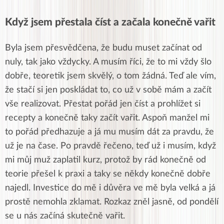
Když jsem přestala číst a začala konečně vařit
Byla jsem přesvědčena, že budu muset začínat od
nuly, tak jako vždycky. A musím říci, že to mi vždy šlo
dobře, teoretik jsem skvělý, o tom žádná. Teď ale vím,
že stačí si jen poskládat to, co už v sobě mám a začít
vše realizovat. Přestat pořád jen číst a prohlížet si
recepty a konečně taky začít vařit. Aspoň manžel mi
to pořád předhazuje a já mu musím dát za pravdu, že
už je na čase. Po pravdě řečeno, teď už i musím, když
mi můj muž zaplatil kurz, protož by rád konečně od
teorie přešel k praxi a taky se někdy konečně dobře
najedl. Investice do mě i důvěra ve mě byla velká a já
prostě nemohla zklamat. Rozkaz zněl jasně, od pondělí
se u nás začíná skutečně vařit.