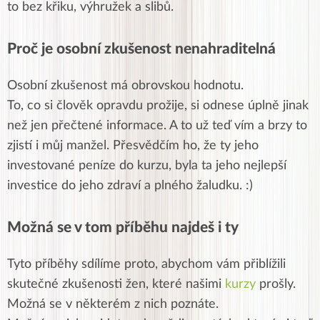
to bez křiku, výhružek a slibů.
Proč je osobní zkušenost nenahraditelná
Osobní zkušenost má obrovskou hodnotu.
To, co si člověk opravdu prožije, si odnese úplně jinak
než jen přečtené informace. A to už teď vím a brzy to
zjistí i můj manžel. Přesvědčím ho, že ty jeho
investované peníze do kurzu, byla ta jeho nejlepší
investice do jeho zdraví a plného žaludku. :)
Možná se v tom příběhu najdeš i ty
Tyto příběhy sdílíme proto, abychom vám přiblížili
skutečné zkušenosti žen, které našimi
kurzy
prošly.
Možná se v některém z nich poznáte.