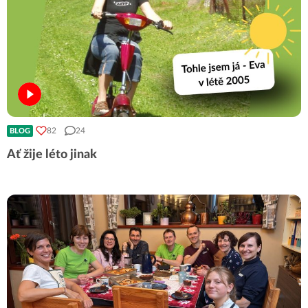
82
24
BLOG
Ať žije léto jinak