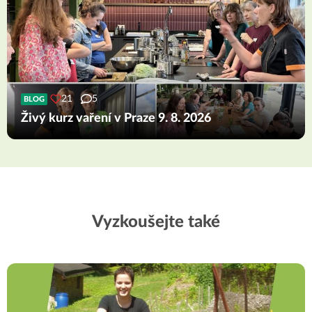
21
5
BLOG
Živý kurz vaření v Praze 9. 8. 2026
Vyzkoušejte také