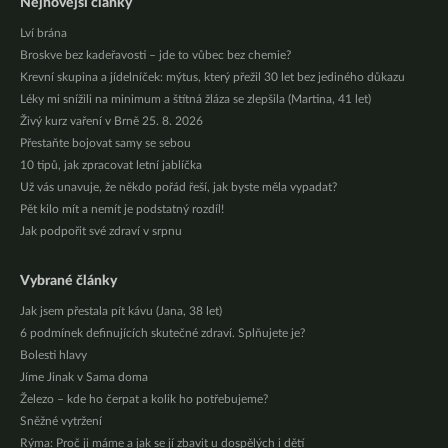
Nejnovější články
Lví brána
Broskve bez kadeřavosti – jde to vůbec bez chemie?
Krevní skupina a jídelníček: mýtus, který přežil 30 let bez jediného důkazu
Léky mi snížili na minimum a štítná žláza se zlepšila (Martina, 41 let)
Živý kurz vaření v Brně 25. 8. 2026
Přestaňte bojovat samy se sebou
10 tipů, jak zpracovat letní jablíčka
Už vás unavuje, že někdo pořád řeší, jak byste měla vypadat?
Pět kilo mít a nemít je podstatný rozdíl!
Jak podpořit své zdraví v srpnu
Vybrané články
Jak jsem přestala pít kávu (Jana, 38 let)
6 podmínek definujících skutečné zdraví. Splňujete je?
Bolesti hlavy
Jíme Jinak v Sama doma
Železo – kde ho čerpat a kolik ho potřebujeme?
Sněžné vytržení
Rýma: Proč ji máme a jak se jí zbavit u dospělých i dětí