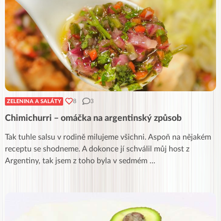
8
3
ZELENINA A SALÁTY
Chimichurri – omáčka na argentinský způsob
Tak tuhle salsu v rodině milujeme všichni. Aspoň na nějakém
receptu se shodneme. A dokonce jí schválil můj host z
Argentiny, tak jsem z toho byla v sedmém
...