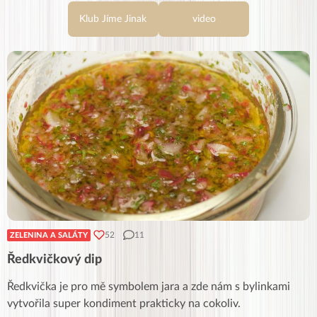
Klub Jíme Jinak
video
52
11
ZELENINA A SALÁTY
Ředkvičkový dip
Ředkvička je pro mě symbolem jara a zde nám s bylinkami
vytvořila super kondiment prakticky na cokoliv.