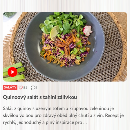
51
5
SALÁTY
Quinoový salát s tahini zálivkou
Salát z quinoy s uzeným tofem a křupavou zeleninou je
skvělou volbou pro zdravý oběd plný chutí a živin. Recept je
rychlý, jednoduchý a plný inspirace pro
...