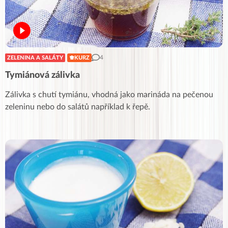
4
ZELENINA A SALÁTY
KURZ
Tymiánová zálivka
Zálivka s chutí tymiánu, vhodná jako marináda na pečenou
zeleninu nebo do salátů například k řepě.