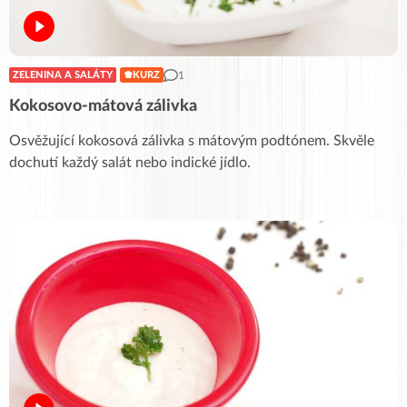
1
ZELENINA A SALÁTY
KURZ
Kokosovo-mátová zálivka
Osvěžující kokosová zálivka s mátovým podtónem. Skvěle
dochutí každý salát nebo indické jídlo.