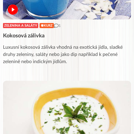
1
ZELENINA A SALÁTY
KURZ
Kokosová zálivka
Luxusní kokosová zálivka vhodná na exotická jídla, sladké
druhy zeleniny, saláty nebo jako dip například k pečené
zelenině nebo indickým jídlům.