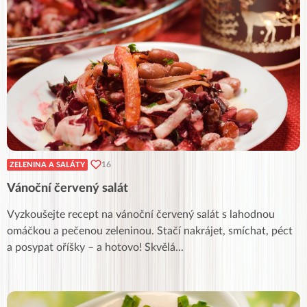
16
ZELENINA A SALÁTY
Vánoční červený salát
Vyzkoušejte recept na vánoční červený salát s lahodnou
omáčkou a pečenou zeleninou. Stačí nakrájet, smíchat, péct
a posypat oříšky – a hotovo! Skvělá
...