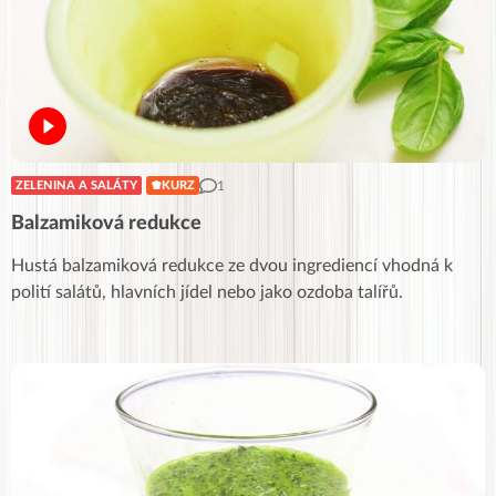
1
ZELENINA A SALÁTY
KURZ
Balzamiková redukce
Hustá balzamiková redukce ze dvou ingrediencí vhodná k
polití salátů, hlavních jídel nebo jako ozdoba talířů.