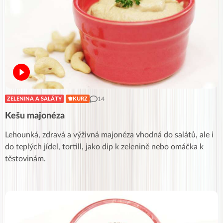
14
ZELENINA A SALÁTY
KURZ
Kešu majonéza
Lehounká, zdravá a výživná majonéza vhodná do salátů, ale i
do teplých jídel, tortill, jako dip k zelenině nebo omáčka k
těstovinám.