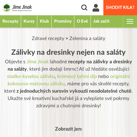
SHODIT KILA?
Recepty
Kurzy
Klub
Proměny
O Evě
Jak začít
Zdravé recepty
>
Zelenina a saláty
Zálivky na dresinky nejen na saláty
Objevte s
Jíme Jinak
lahodné
recepty na zálivky a dresinky
na saláty
, které jim dodají šmrnc! Ať už hledáte osvěžující
sladko-kyselou zálivku
,
krémový tahini dip
nebo
originální
kokosovo-mátovou zálivku
, máme pro vás skvělé recepty,
které
z jednoduchých surovin vykouzlí neodolatelné chutě
.
Ukažte své kreativní kuchařské já a vylepšete své pokrmy
zdravými a chutnými dresinky!
Zobrazit jen: