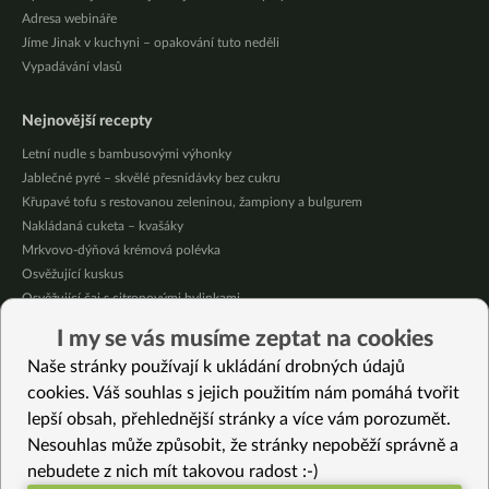
Adresa webináře
Jíme Jinak v kuchyni – opakování tuto neděli
Vypadávání vlasů
Nejnovější recepty
Letní nudle s bambusovými výhonky
Jablečné pyré – skvělé přesnídávky bez cukru
Křupavé tofu s restovanou zeleninou, žampiony a bulgurem
Nakládaná cuketa – kvašáky
Mrkvovo-dýňová krémová polévka
Osvěžující kuskus
Osvěžující čaj s citronovými bylinkami
Nepečený jablečný dort s rybízem
I my se vás musíme zeptat na cookies
Čokoládové muffiny s mangovým krémem
Naše stránky používají k ukládání drobných údajů
Meruňky a jablka v citrónovém želé
cookies. Váš souhlas s jejich použitím nám pomáhá tvořit
lepší obsah, přehlednější stránky a více vám porozumět.
Vybrané recepty
Nesouhlas může způsobit, že stránky nepoběží správně a
Teplý vánoční předkrm
nebudete z nich mít takovou radost :-)
Kapustový mozeček