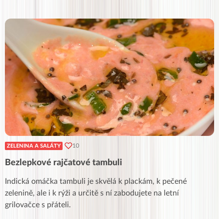
10
ZELENINA A SALÁTY
Bezlepkové rajčatové tambuli
Indická omáčka tambuli je skvělá k plackám, k pečené
zelenině, ale i k rýži a určitě s ní zabodujete na letní
grilovačce s přáteli.