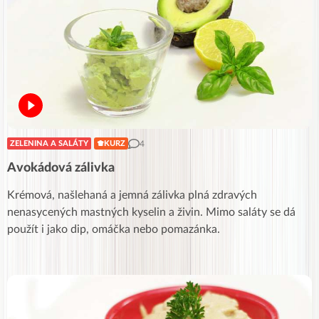
4
ZELENINA A SALÁTY
KURZ
Avokádová zálivka
Krémová, našlehaná a jemná zálivka plná zdravých
nenasycených mastných kyselin a živin. Mimo saláty se dá
použít i jako dip, omáčka nebo pomazánka.