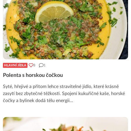
8
1
HLAVNÍ JÍDLA
Polenta s horskou čočkou
Syté, hřejivé a přitom lehce stravitelné jídlo, které krásně
zasytí bez zbytečné těžkosti. Spojení kukuřičné kaše, horské
čočky a bylinek dodá tělu energii
...