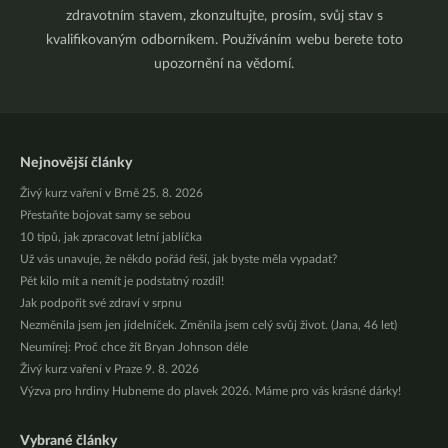
zdravotním stavem, zkonzultujte, prosím, svůj stav s
kvalifikovaným odborníkem. Používáním webu berete toto
upozornění na vědomí.
Nejnovější články
Živý kurz vaření v Brně 25. 8. 2026
Přestaňte bojovat samy se sebou
10 tipů, jak zpracovat letní jablíčka
Už vás unavuje, že někdo pořád řeší, jak byste měla vypadat?
Pět kilo mít a nemít je podstatný rozdíl!
Jak podpořit své zdraví v srpnu
Nezměnila jsem jen jídelníček. Změnila jsem celý svůj život. (Jana, 46 let)
Neumírej: Proč chce žít Bryan Johnson déle
Živý kurz vaření v Praze 9. 8. 2026
Výzva pro hrdiny Hubneme do plavek 2026. Máme pro vás krásné dárky!
Vybrané články