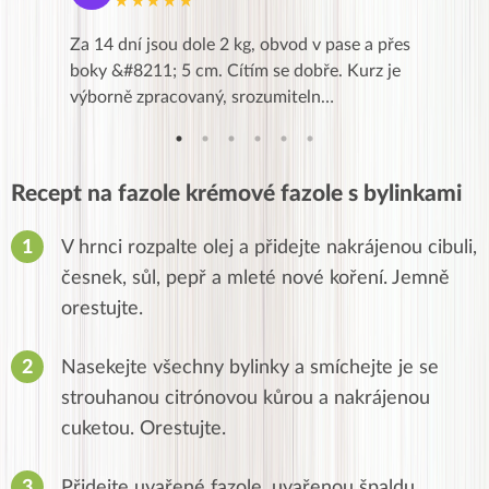
★★★★★
★
k,
Za 14 dní jsou dole 2 kg, obvod v pase a přes
Dnes jse
znání pro
boky &#8211; 5 cm. Cítím se dobře. Kurz je
zapadlé p
…
výborně zpracovaný, srozumiteln…
od EVY. 
Recept na fazole krémové fazole s bylinkami
V hrnci rozpalte olej a přidejte nakrájenou cibuli,
česnek, sůl, pepř a mleté ​​nové koření. Jemně
orestujte.
Nasekejte všechny bylinky a smíchejte je se
strouhanou citrónovou kůrou a nakrájenou
cuketou. Orestujte.
Přidejte uvařené fazole, uvařenou špaldu,