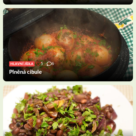
5
6
HLAVNÍ JÍDLA
Plněná cibule