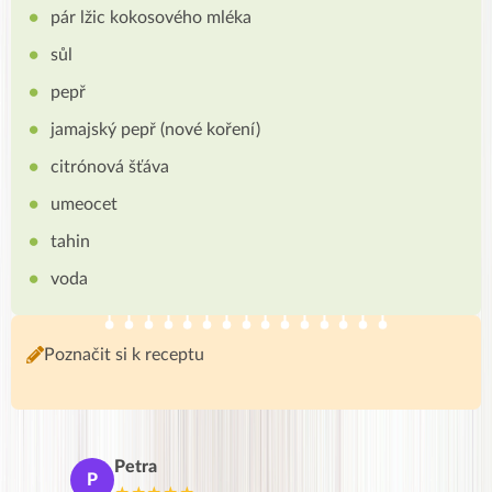
pár lžic kokosového mléka
sůl
pepř
jamajský pepř (nové koření)
citrónová šťáva
umeocet
tahin
voda
Poznačit si k receptu
Petra
Ma
P
M