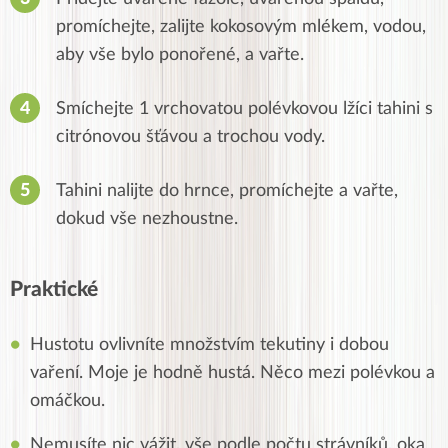
promíchejte, zalijte kokosovým mlékem, vodou,
aby vše bylo ponořené, a vařte.
Smíchejte 1 vrchovatou polévkovou lžíci tahini s
citrónovou šťávou a trochou vody.
Tahini nalijte do hrnce, promíchejte a vařte,
dokud vše nezhoustne.
Praktické
Hustotu ovlivníte množstvím tekutiny i dobou
vaření. Moje je hodně hustá. Něco mezi polévkou a
omáčkou.
Nemusíte nic vážit, vše podle počtu strávníků, oka