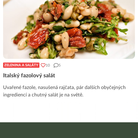
10
5
ZELENINA A SALÁTY
Italský fazolový salát
Uvařené fazole, nasušená rajčata, pár dalších obyčejných
ingrediencí a chutný salát je na světě.