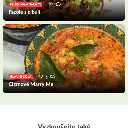
10
ZELENINA A SALÁTY
Fazole s cibulí
40
13
HLAVNÍ JÍDLA
Cizrnové Marry Me
Vyzkoušejte také