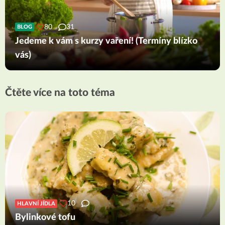
80
31
BLOG
Jedeme k vám s kurzy vaření! (Termíny blízko
vás)
Čtěte více na toto téma
10
HLAVNÍ JÍDLA
Bylinkové tofu