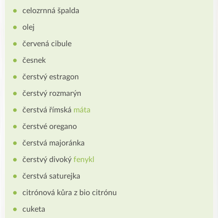
celozrnná špalda
olej
červená cibule
česnek
čerstvý estragon
čerstvý rozmarýn
čerstvá římská
máta
čerstvé oregano
čerstvá majoránka
čerstvý divoký
fenykl
čerstvá saturejka
citrónová kůra z bio citrónu
cuketa