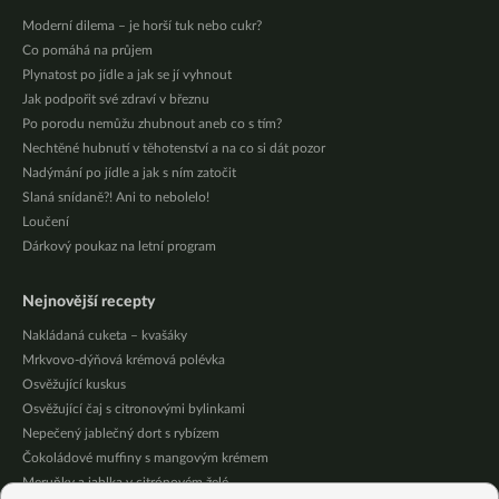
Moderní dilema – je horší tuk nebo cukr?
Co pomáhá na průjem
Plynatost po jídle a jak se jí vyhnout
Jak podpořit své zdraví v březnu
Po porodu nemůžu zhubnout aneb co s tím?
Nechtěné hubnutí v těhotenství a na co si dát pozor
Nadýmání po jídle a jak s ním zatočit
Slaná snídaně?! Ani to nebolelo!
Loučení
Dárkový poukaz na letní program
Nejnovější recepty
Nakládaná cuketa – kvašáky
Mrkvovo-dýňová krémová polévka
Osvěžující kuskus
Osvěžující čaj s citronovými bylinkami
Nepečený jablečný dort s rybízem
Čokoládové muffiny s mangovým krémem
Meruňky a jablka v citrónovém želé