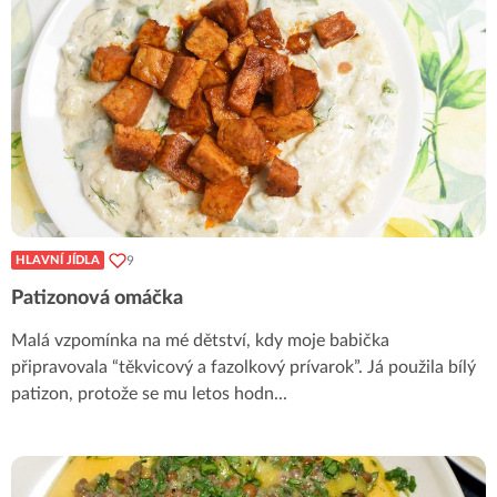
9
HLAVNÍ JÍDLA
Patizonová omáčka
Malá vzpomínka na mé dětství, kdy moje babička
připravovala “těkvicový a fazolkový prívarok”. Já použila bílý
patizon, protože se mu letos hodn
...