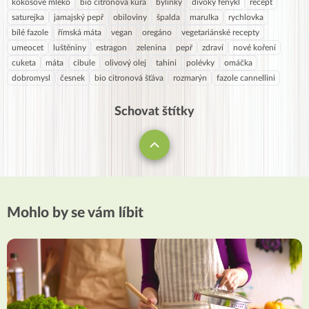
kokosové mléko
bio citronová kůra
bylinky
divoký fenykl
recept
saturejka
jamajský pepř
obiloviny
špalda
marulka
rychlovka
bílé fazole
římská máta
vegan
oregáno
vegetariánské recepty
umeocet
luštěniny
estragon
zelenina
pepř
zdraví
nové koření
cuketa
máta
cibule
olivový olej
tahini
polévky
omáčka
dobromysl
česnek
bio citronová šťáva
rozmarýn
fazole cannellini
Schovat štítky
Mohlo by se vám líbit