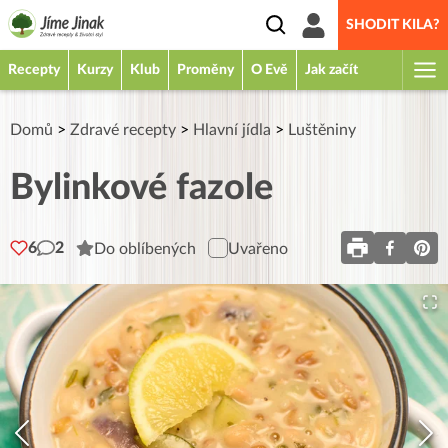
SHODIT KILA?
Recepty
Kurzy
Klub
Proměny
O Evě
Jak začít
Domů
>
Zdravé recepty
>
Hlavní jídla
>
Luštěniny
Bylinkové fazole
6
2
Do oblíbených
Uvařeno