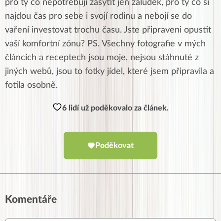
pro ty co nepotřebují zasytit jen žaludek, pro ty co si
najdou čas pro sebe i svojí rodinu a nebojí se do
vaření investovat trochu času. Jste připraveni opustit
vaší komfortní zónu? PS. Všechny fotografie v mých
článcích a receptech jsou moje, nejsou stáhnuté z
jiných webů, jsou to fotky jídel, které jsem připravila a
fotila osobně.
6 lidí už poděkovalo za článek.
Poděkovat
Komentáře