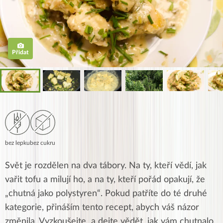
Přidat
bez lepku
bez cukru
Svět je rozdělen na dva tábory. Na ty, kteří vědí, jak
vařit tofu a milují ho, a na ty, kteří pořád opakují, že
„chutná jako polystyren“. Pokud patříte do té druhé
kategorie, přináším tento recept, abych váš názor
změnila. Vyzkoušejte a dejte vědět, jak vám chutnalo.