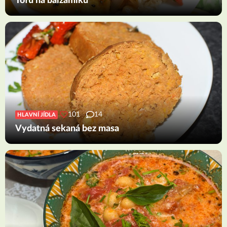
Tofu na balzamiku
101
14
HLAVNÍ JÍDLA
Vydatná sekaná bez masa