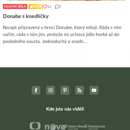
16
7
HLAVNÍ JÍDLA
KLUB
Donabe s knedlíčky
Recept připravený v hrnci Donabe, který miluji. Ráda s ním
vařím, ráda s ním jím, protože mi uchová jídlo horké až do
posledního sousta. Jednoduchý a snadn
...
Kde jste nás viděli