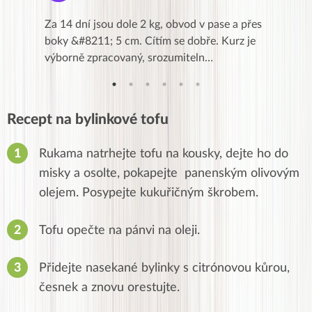
k,
Za 14 dní jsou dole 2 kg, obvod v pase a přes
Dnes jse
znání pro
boky &#8211; 5 cm. Cítím se dobře. Kurz je
zapadlé p
…
výborně zpracovaný, srozumiteln…
od EVY. 
Recept na bylinkové tofu
Rukama natrhejte tofu na kousky, dejte ho do
misky a osolte, pokapejte panenským olivovým
olejem. Posypejte kukuřičným škrobem.
Tofu opečte na pánvi na oleji.
Přidejte nasekané bylinky s citrónovou kůrou,
česnek a znovu orestujte.