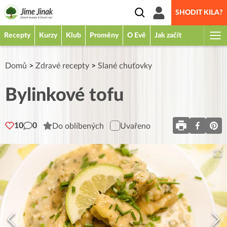
SHODIT KILA?
Recepty
Kurzy
Klub
Proměny
O Evě
Jak začít
Domů
>
Zdravé recepty
>
Slané chuťovky
Bylinkové tofu
10
0
Do oblíbených
Uvařeno