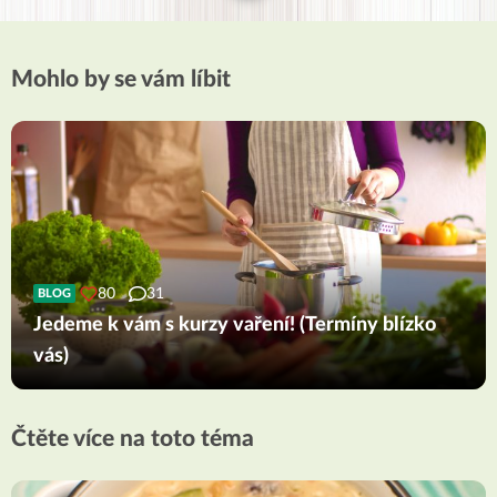
Mohlo by se vám líbit
80
31
BLOG
Jedeme k vám s kurzy vaření! (Termíny blízko
vás)
Čtěte více na toto téma