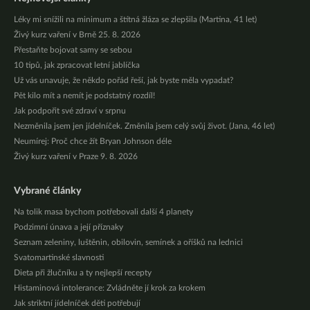
Léky mi snížili na minimum a štítná žláza se zlepšila (Martina, 41 let)
Živý kurz vaření v Brně 25. 8. 2026
Přestaňte bojovat samy se sebou
10 tipů, jak zpracovat letní jablíčka
Už vás unavuje, že někdo pořád řeší, jak byste měla vypadat?
Pět kilo mít a nemít je podstatný rozdíl!
Jak podpořit své zdraví v srpnu
Nezměnila jsem jen jídelníček. Změnila jsem celý svůj život. (Jana, 46 let)
Neumírej: Proč chce žít Bryan Johnson déle
Živý kurz vaření v Praze 9. 8. 2026
Vybrané články
Na tolik masa bychom potřebovali další 4 planety
Podzimní únava a její příznaky
Seznam zeleniny, luštěnin, obilovin, semínek a oříšků na lednici
Svatomartinské slavnosti
Dieta při žlučníku a ty nejlepší recepty
Histaminová intolerance: Zvládněte jí krok za krokem
Jak striktní jídelníček děti potřebují