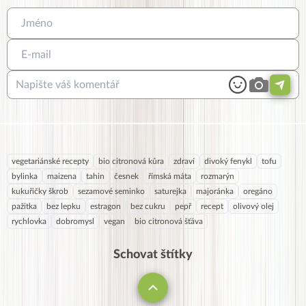
vegetariánské recepty
bio citronová kůra
zdraví
divoký fenykl
tofu
bylinka
maizena
tahin
česnek
římská máta
rozmarýn
kukuřičky škrob
sezamové seminko
saturejka
majoránka
oregáno
pažitka
bez lepku
estragon
bez cukru
pepř
recept
olivový olej
rychlovka
dobromysl
vegan
bio citronová šťáva
Schovat štítky