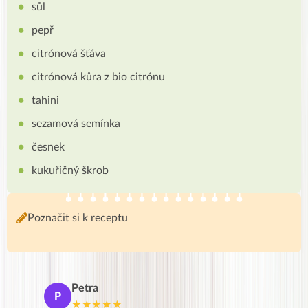
sůl
pepř
citrónová šťáva
citrónová kůra z bio citrónu
tahini
sezamová semínka
česnek
kukuřičný škrob
Poznačit si k receptu
Petra
Ma
P
M
★★★★★
★