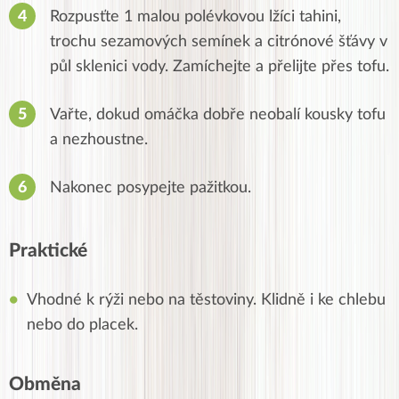
Rozpusťte 1 malou polévkovou lžíci tahini,
trochu sezamových semínek a citrónové šťávy v
půl sklenici vody. Zamíchejte a přelijte přes tofu.
Vařte, dokud omáčka dobře neobalí kousky tofu
a nezhoustne.
Nakonec posypejte pažitkou.
Praktické
Vhodné k rýži nebo na těstoviny. Klidně i ke chlebu
nebo do placek.
Obměna