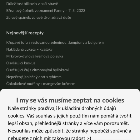
Důležitost bílkovin v naší stravě
Březnový úplněk ve znamení Panny – 7. 3. 2023
Zdravý spánek, zdravé tělo, zdravá duše
Nejnovější recepty
Křupavé tofu s restovanou zeleninou, žampiony a bulgurem
Nakládaná cuketa – kvašáky
Mrkvovo-dýňová krémová polévka
Osvěžující kuskus
Osvěžující čaj s citronovými bylinkami
Nepečený jablečný dort s rybízem
Čokoládové muffiny s mangovým krémem
Meruňky a jablka v citrónovém želé
Krémová zeleninová polévka s koprem a vločkami
I my se vás musíme zeptat na cookies
Celozrnná rýže basmati se zeleninou
Naše stránky používají k ukládání drobných údajů
cookies. Váš souhlas s jejich použitím nám pomáhá tvořit
Vybrané recepty
lepší obsah, přehlednější stránky a více vám porozumět.
Jarní motýlci
Nesouhlas může způsobit, že stránky nepoběží správně a
Lilek na japonský způsob
nebudete z nich mít takovou radost :-)