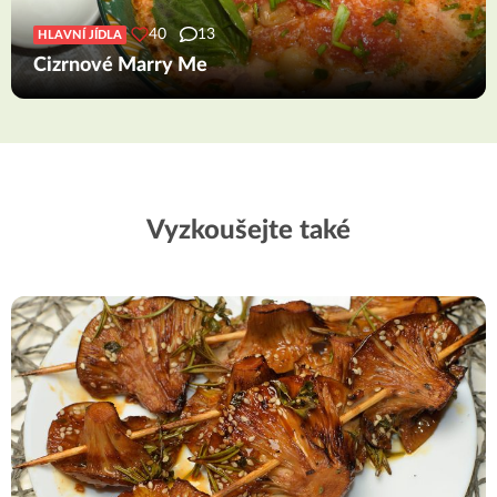
40
13
HLAVNÍ JÍDLA
Cizrnové Marry Me
Vyzkoušejte také