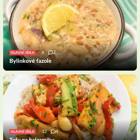
6
2
HLAVNÍ JÍDLA
Bylinkové fazole
12
4
HLAVNÍ JÍDLA