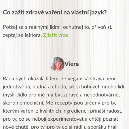
Co zažít zdravé vaření na vlastní jazyk?
Potkej se s reálnými lidmi, ochutnej to, přivoň si,
zeptej se lektora.
Zjistit více
Viera
Ráda bych ukázala lidem, že veganská strava není
jednotvárná, nudná a chudá, jak si bohužel mnoho lidí
myslí. Jídlo pro mě má být zdravé a ne jednotvárné,
skoro nemocniční. Mé recepty jsou určeny pro ty,
kterým vaření z kvalitních ingrediencí, přináší radost,
pro ty, co se nebojí experimentovat a chtějí poznat
nové chutě, pro ty, pro ty co si rádi u sporáku hrají,