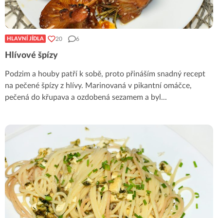
20
6
HLAVNÍ JÍDLA
Hlívové špízy
Podzim a houby patří k sobě, proto přináším snadný recept
na pečené špízy z hlívy. Marinovaná v pikantní omáčce,
pečená do křupava a ozdobená sezamem a byl
...