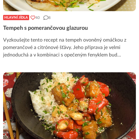
40
8
HLAVNÍ JÍDLA
Tempeh s pomerančovou glazurou
Vyzkoušejte tento recept na tempeh ovoněný omáčkou z
pomerančové a citrónové šťávy. Jeho příprava je velmi
jednoduchá a v kombinaci s opečeným fenyklem bud
...