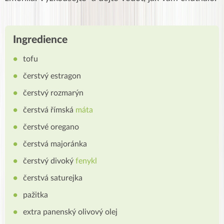
Ingredience
tofu
čerstvý estragon
čerstvý rozmarýn
čerstvá římská
máta
čerstvé oregano
čerstvá majoránka
čerstvý divoký
fenykl
čerstvá saturejka
pažitka
extra panenský olivový olej