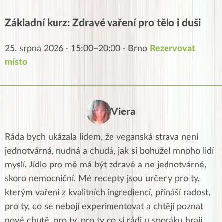
Základní kurz: Zdravé vaření pro tělo i duši
25. srpna 2026 · 15:00–20:00 · Brno
Rezervovat
místo
Viera
Ráda bych ukázala lidem, že veganská strava není
jednotvárná, nudná a chudá, jak si bohužel mnoho lidí
myslí. Jídlo pro mě má být zdravé a ne jednotvárné,
skoro nemocniční. Mé recepty jsou určeny pro ty,
kterým vaření z kvalitních ingrediencí, přináší radost,
pro ty, co se nebojí experimentovat a chtějí poznat
nové chutě, pro ty, pro ty co si rádi u sporáku hrají,