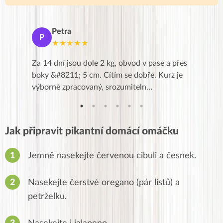
Petra
Ma
P
M
★★★★★
★
k,
Za 14 dní jsou dole 2 kg, obvod v pase a přes
Dnes jse
znání pro
boky &#8211; 5 cm. Cítím se dobře. Kurz je
zapadlé p
…
výborně zpracovaný, srozumiteln…
od EVY. 
Jak připravit pikantní domácí omáčku
Jemně nasekejte červenou cibuli a česnek.
Nasekejte čerstvé oregano (pár listů) a
petrželku.