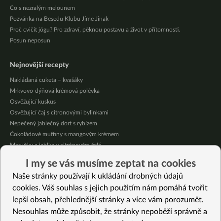
Co s nezralým melounem
Pozvánka na Besedu Klubu Jíme Jinak
Proč cvičit jógu? Pro zdraví, pěknou postavu a život v přítomnosti.
Posun neposun
Nejnovější recepty
Nakládaná cuketa – kvašáky
Mrkvovo-dýňová krémová polévka
Osvěžující kuskus
Osvěžující čaj s citronovými bylinkami
Nepečený jablečný dort s rybízem
Čokoládové muffiny s mangovým krémem
Meruňky a jablka v citrónovém želé
Krémová zeleninová polévka s koprem a vločkami
I my se vás musíme zeptat na cookies
Celozrnná rýže basmati se zeleninou
Naše stránky používají k ukládání drobných údajů
Citrónové muffiny s borůvkovým krémem
cookies. Váš souhlas s jejich použitím nám pomáhá tvořit
lepší obsah, přehlednější stránky a více vám porozumět.
Vybrané recepty
Nesouhlas může způsobit, že stránky nepoběží správně a
Tartar z červené řepy