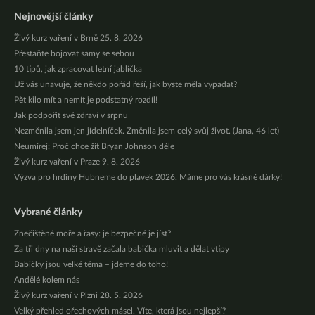
Nejnovější články
Živý kurz vaření v Brně 25. 8. 2026
Přestaňte bojovat samy se sebou
10 tipů, jak zpracovat letní jablíčka
Už vás unavuje, že někdo pořád řeší, jak byste měla vypadat?
Pět kilo mít a nemít je podstatný rozdíl!
Jak podpořit své zdraví v srpnu
Nezměnila jsem jen jídelníček. Změnila jsem celý svůj život. (Jana, 46 let)
Neumírej: Proč chce žít Bryan Johnson déle
Živý kurz vaření v Praze 9. 8. 2026
Výzva pro hrdiny Hubneme do plavek 2026. Máme pro vás krásné dárky!
Vybrané články
Znečištěné moře a řasy: je bezpečné je jíst?
Za tři dny na naší stravě začala babička mluvit a dělat vtipy
Babičky jsou velké téma – jdeme do toho!
Andělé kolem nás
Živý kurz vaření v Plzni 28. 5. 2026
Velký přehled ořechových másel. Víte, která jsou nejlepší?