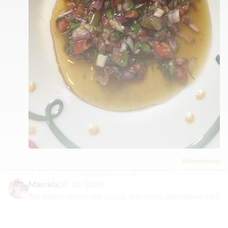
Komentovat
Marcela
24. 10. 2020
Tak tenhle recept mě zaujal. Jen místo petrželové natě
jsem dala mrkvovou. Je milíto ji vyhodit a tak z ní
zkouším, co se dá. A vypadá to taky dobře.