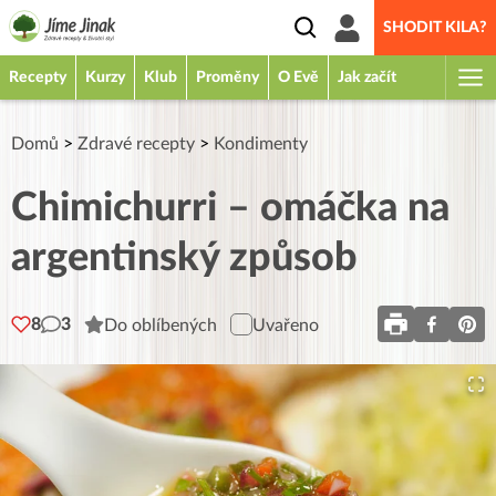
SHODIT KILA?
Recepty
Kurzy
Klub
Proměny
O Evě
Jak začít
Domů
>
Zdravé recepty
>
Kondimenty
Chimichurri – omáčka na
argentinský způsob
8
3
Do oblíbených
Uvařeno