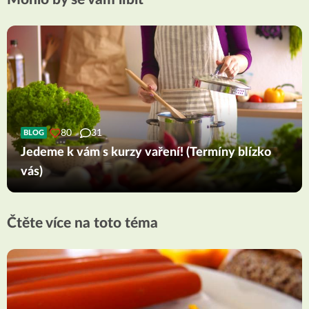
80
31
BLOG
Jedeme k vám s kurzy vaření! (Termíny blízko
vás)
Čtěte více na toto téma