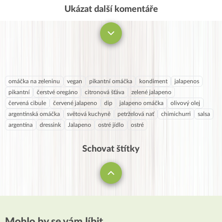
Ukázat další komentáře
Komentovat
omáčka na zeleninu
vegan
pikantní omáčka
kondiment
jalapenos
pikantní
čerstvé oregáno
citronová šťáva
zelené jalapeno
červená cibule
červené jalapeno
dip
jalapeno omáčka
olivový olej
argentinská omáčka
světová kuchyně
petrželová nať
chimichurri
salsa
argentína
dressink
Jalapeno
ostré jídlo
ostré
Schovat štítky
Mohlo by se vám líbit