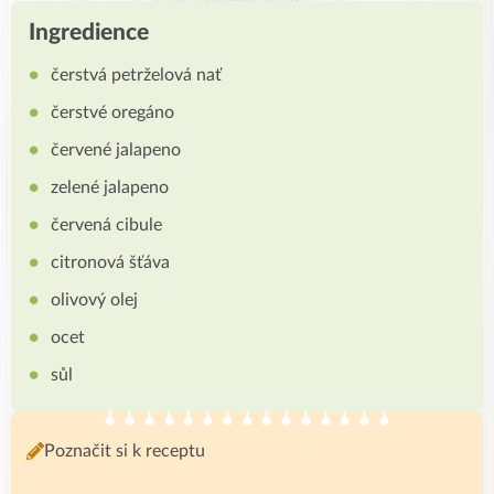
Ingredience
čerstvá petržel
ová na
ť
čerstvé oregáno
červené jalapeno
zelené jalapeno
červená cibule
citronová šťáva
olivový olej
ocet
sůl
Poznačit si k receptu