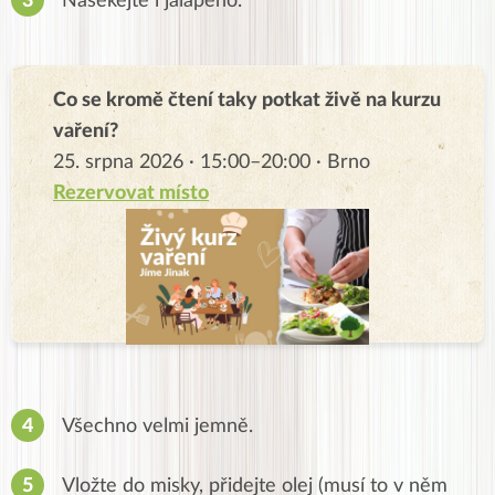
Nasekejte i jalapeno.
Co se kromě čtení taky potkat živě na kurzu
vaření?
25. srpna 2026 · 15:00–20:00 · Brno
Rezervovat místo
Všechno velmi jemně.
Vložte do misky, přidejte olej (musí to v něm