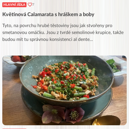
7
HLAVNÍ JÍDLA
Květinová Calamarata s hráškem a boby
Tyto, na povrchu hrubé těstoviny jsou jak stvořeny pro
smetanovou omáčku. Jsou z tvrdé semolinové krupice, takže
budou mít tu správnou konsistenci al dente
...