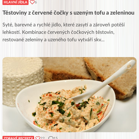
6
HLAVNÍ JÍDLA
Těstoviny z červené čočky s uzeným tofu a zeleninou
Syté, barevné a rychlé jídlo, které zasytí a zároveň potěší
lehkostí. Kombinace červených čočkových těstovin,
restované zeleniny a uzeného tofu vytváří skv
...
22
15
ZDRAVÉ RECEPTY