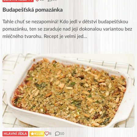
Budapešťská pomazánka
Tahle chuť se nezapomíná! Kdo jedl v dětství budapešťskou
pomazánku, ten se zaraduje nad její dokonalou variantou bez
mléčného tvarohu. Recept je velmi jed
...
8
10
HLAVNÍ JÍDLA
KLUB