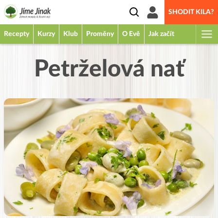
SHODIT KILA?
Recepty
Kurzy
Klub
Proměny
O Evě
Jak začít
Petrželová nať