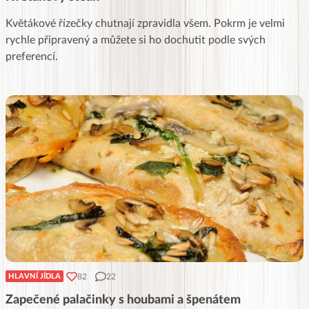
Květákové řízečky chutnají zpravidla všem. Pokrm je velmi
rychle připravený a můžete si ho dochutit podle svých
preferencí.
82
22
HLAVNÍ JÍDLA
Zapečené palačinky s houbami a špenátem