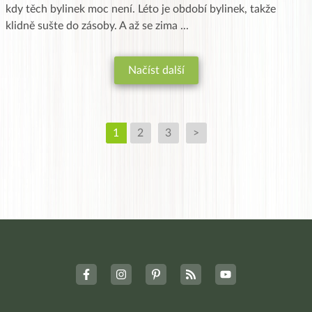
kdy těch bylinek moc není. Léto je období bylinek, takže
klidně sušte do zásoby. A až se zima
...
Načíst další
1
2
3
>