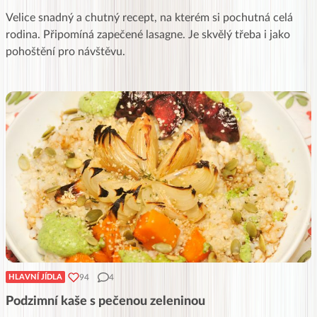
Velice snadný a chutný recept, na kterém si pochutná celá
rodina. Připomíná zapečené lasagne. Je skvělý třeba i jako
pohoštění pro návštěvu.
94
4
HLAVNÍ JÍDLA
Podzimní kaše s pečenou zeleninou