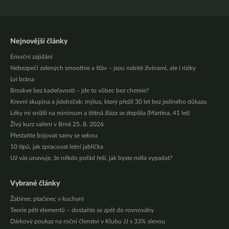
Nejnovější články
Emoční zajídání
Nebezpečí zelených smoothie a šťáv – jsou nabité živinami, ale i riziky
Lví brána
Broskve bez kadeřavosti – jde to vůbec bez chemie?
Krevní skupina a jídelníček: mýtus, který přežil 30 let bez jediného důkazu
Léky mi snížili na minimum a štítná žláza se zlepšila (Martina, 41 let)
Živý kurz vaření v Brně 25. 8. 2026
Přestaňte bojovat samy se sebou
10 tipů, jak zpracovat letní jablíčka
Už vás unavuje, že někdo pořád řeší, jak byste měla vypadat?
Vybrané články
Žabinec ptačinec v kuchyni
Teorie pěti elementů – dostaňte se zpět do rovnováhy
Dárkový poukaz na roční členství v Klubu JJ s 33% slevou