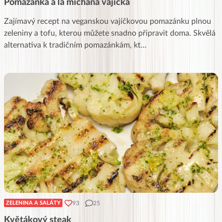
Pomazánka à la míchaná vajíčka
Zajímavý recept na veganskou vajíčkovou pomazánku plnou
zeleniny a tofu, kterou můžete snadno připravit doma. Skvělá
alternativa k tradičním pomazánkám, kt
...
93
25
ZELENINA A SALÁTY
Květákový steak