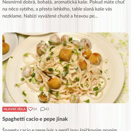
Nesmírně dobrá, bohatá, aromatická kaše. Pokud máte chuť
na něco sytého, a přesto lehkého, tahle slaná kaše vás
nezklame. Nabízí vyvážené chutě a hravou pe
...
34
43
HLAVNÍ JÍDLA
Spaghetti cacio e pepe jinak
Špagety cacio e pepe (sýr a pepř) jsou špičkovým prvním