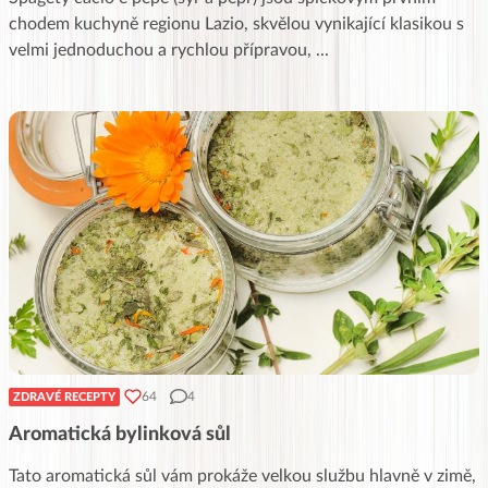
chodem kuchyně regionu Lazio, skvělou vynikající klasikou s
velmi jednoduchou a rychlou přípravou,
...
64
4
ZDRAVÉ RECEPTY
Aromatická bylinková sůl
Tato aromatická sůl vám prokáže velkou službu hlavně v zimě,