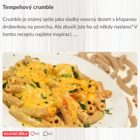
Tempehový crumble
Crumble je známý spíše jako sladký ovocný dezert s křupavou
drobenkou na povrchu. Ale zkusili jste ho už někdy naslano? V
tomto receptu najdete inspiraci,
...
60
63
HLAVNÍ JÍDLA