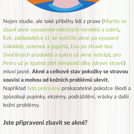
Nejen studie, ale také příběhy lidí z praxe (
Martin se
zbavil akné vysazením mléčných výrobků a cukrů
,
Evě, zakladatelce JJ, se vyléčilo akné po vysazení
čokolády, sušenek a jogurtů
,
Evu po stravě bez
živočišných produktů a cukrů už akné netrápí
,
pro
Petru už je špatná pleť minulostí díky zdravé stravě
)
mluví jasně.
Akné a celkově stav pokožky se stravou
souvisí a mohou od kožních problémů ulevit.
Například
tyto potraviny
prokazatelně pokožce škodí a
způsobují pupínky, ekzémy, podráždění, vrásky a další
kožní problémy.
Jste připraveni zbavit se akné?