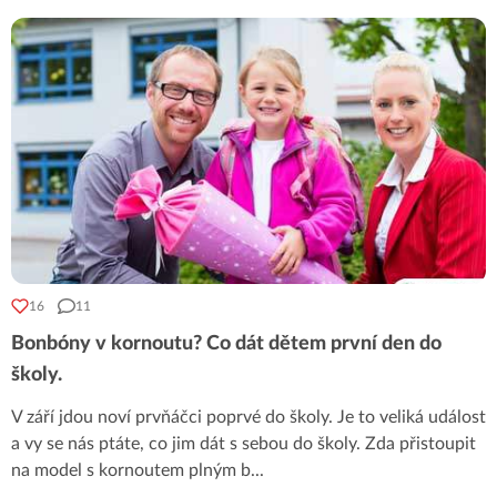
16
11
Bonbóny v kornoutu? Co dát dětem první den do
školy.
V září jdou noví prvňáčci poprvé do školy. Je to veliká událost
a vy se nás ptáte, co jim dát s sebou do školy. Zda přistoupit
na model s kornoutem plným b
...