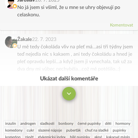
No já jsem si všiml, že u mne se uhry objevují po
celaskonu.
Komentovat
Žakale
22. 7. 2023
U mě tedy čokoláda vliv na pleť má…asi tři týdny jsem
teď nejedla nic s kakaem , ani tedy čokoládu a hned je
pleť opravdu lepší…a když jsem ji vynechala, tak už za
dva dny mi vůbec nechyběla…což mě potěšilo..:)
Ukázat další komentáře
Komentovat
inzulín
androgen
sladkosti
bonbony
černé pupínky
děti
hormony
komedony
cukr
slazené nápoje
puberťák
chuť na sladké
pupínky
komedon
zánět
glykemický index
bílé pupínky
akné
kakaové máslo