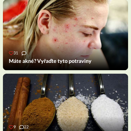
31
Máte akné? Vyřaďte tyto potraviny
9
22