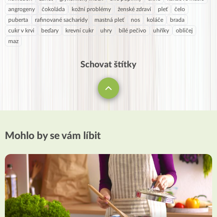
angrogeny
čokoláda
kožní problémy
ženské zdraví
pleť
čelo
puberta
rafinované sacharidy
mastná pleť
nos
koláče
brada
cukr v krvi
beďary
krevní cukr
uhry
bílé pečivo
uhříky
obličej
maz
Schovat štítky
Mohlo by se vám líbit