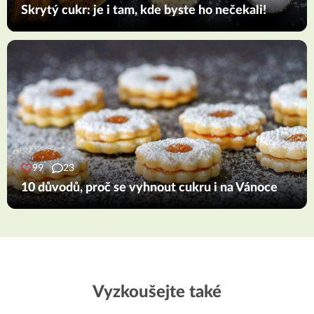
Skrytý cukr: je i tam, kde byste ho nečekali!
99
23
10 důvodů, proč se vyhnout cukru i na Vánoce
Vyzkoušejte také