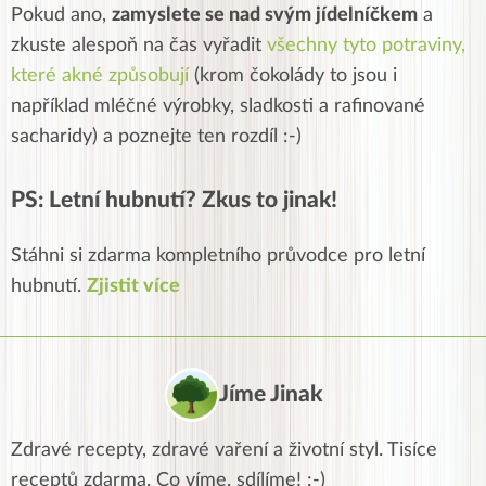
Pokud ano,
zamyslete se nad svým jídelníčkem
a
zkuste alespoň na čas vyřadit
všechny tyto potraviny,
které akné způsobují
(krom čokolády to jsou i
například mléčné výrobky, sladkosti a rafinované
sacharidy) a poznejte ten rozdíl :-)
PS: Letní hubnutí? Zkus to jinak!
Stáhni si zdarma kompletního průvodce pro letní
hubnutí.
Zjistit více
Jíme Jinak
Zdravé recepty, zdravé vaření a životní styl. Tisíce
receptů zdarma. Co víme, sdílíme! :-)