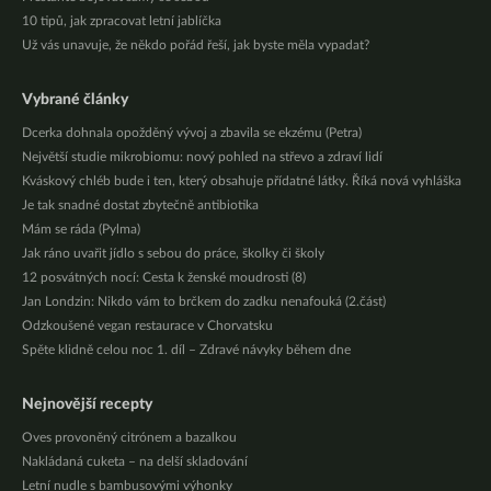
10 tipů, jak zpracovat letní jablíčka
Už vás unavuje, že někdo pořád řeší, jak byste měla vypadat?
Vybrané články
Dcerka dohnala opožděný vývoj a zbavila se ekzému (Petra)
Největší studie mikrobiomu: nový pohled na střevo a zdraví lidí
Kváskový chléb bude i ten, který obsahuje přídatné látky. Říká nová vyhláška
Je tak snadné dostat zbytečně antibiotika
Mám se ráda (Pylma)
Jak ráno uvařit jídlo s sebou do práce, školky či školy
12 posvátných nocí: Cesta k ženské moudrosti (8)
Jan Londzin: Nikdo vám to brčkem do zadku nenafouká (2.část)
Odzkoušené vegan restaurace v Chorvatsku
Spěte klidně celou noc 1. díl – Zdravé návyky během dne
Nejnovější recepty
Oves provoněný citrónem a bazalkou
Nakládaná cuketa – na delší skladování
Letní nudle s bambusovými výhonky