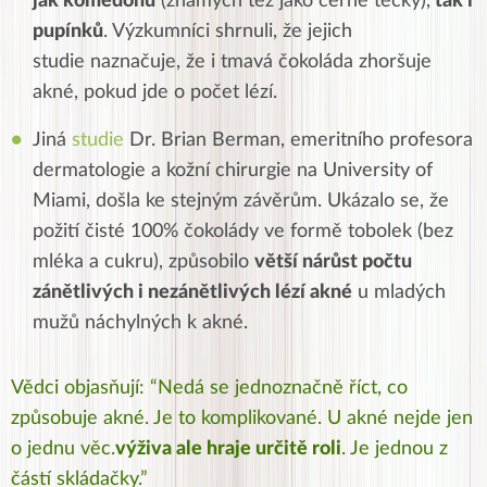
jak komedonů
(známých též jako černé tečky),
tak i
pupínků
. Výzkumníci shrnuli, že jejich
studie naznačuje, že i tmavá čokoláda zhoršuje
akné, pokud jde o počet lézí.
Jiná
studie
Dr. Brian Berman, emeritního profesora
dermatologie a kožní chirurgie na University of
Miami, došla ke stejným závěrům. Ukázalo se, že
požití čisté 100% čokolády ve formě tobolek (bez
mléka a cukru), způsobilo
větší nárůst počtu
zánětlivých i nezánětlivých lézí akné
u mladých
mužů náchylných k akné.
Vědci objasňují: “Nedá se jednoznačně říct, co
způsobuje akné. Je to komplikované. U akné nejde jen
o jednu věc.
výživa ale hraje určitě roli
. Je jednou z
částí skládačky.”