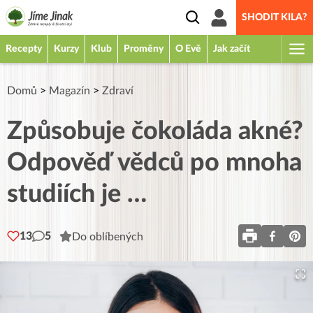
SHODIT KILA?
Recepty
Kurzy
Klub
Proměny
O Evě
Jak začít
Domů
>
Magazín
>
Zdraví
Způsobuje čokoláda akné?
Odpověď vědců po mnoha
studiích je …
13
5
Do oblíbených