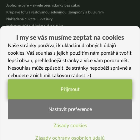
Jablečné pyré – skvělé přesnídávky bez cukru
Křupavé tofu s restovanou zeleninou, žampiony a bulgurem
Nakládaná cuketa – kvašáky
Mrkvovo-dýňová krémová polévka
Osvěžující kuskus
I my se vás musíme zeptat na cookies
Osvěžující čaj s citronovými bylinkami
Naše stránky používají k ukládání drobných údajů
Nepečený jablečný dort s rybízem
cookies. Váš souhlas s jejich použitím nám pomáhá tvořit
lepší obsah, přehlednější stránky a více vám porozumět.
Vybrané recepty
Nesouhlas může způsobit, že stránky nepoběží správně a
Letní rychlé tofu
nebudete z nich mít takovou radost :-)
Pestrá Buddha Bowl plná proteinů
Japonský mrkvový dressing
Přijmout
Teplý vánoční předkrm
Funkční nastavení potřebujeme (vždy
Miso polévka s řasou Wakame
aktivní)
Těstoviny pici s fazolovou omáčkou
Nastavit preference
Spaghettoni alla crudaiola
Jak na to – kokosový “Holandia” jogurt
Zásady cookies
Statistiky pro lepší obsah
Restované kaštany na pánvi
Cajunská polévka
Zásady ochrany osobních údajů