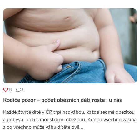
19
3
Rodiče pozor – počet obézních dětí roste i u nás
Každé čtvrté dítě v ČR trpí nadváhou, každé sedmé obezitou
a přibývá i dětí s monstrózní obezitou. Kde to všechno začíná
a co všechno může váhu dítěte ovli
...