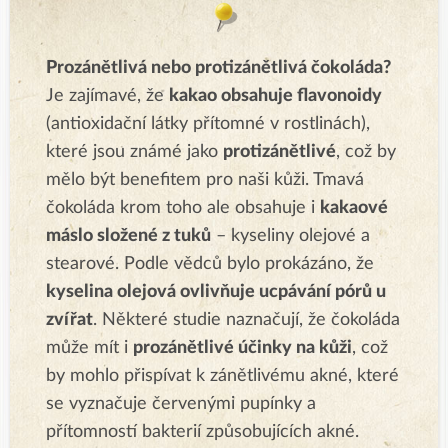
Prozánětlivá nebo protizánětlivá čokoláda?
Je zajímavé, že
kakao obsahuje flavonoidy
(antioxidační látky přítomné v rostlinách),
které jsou známé jako
protizánětlivé
, což by
mělo být benefitem pro naši kůži. Tmavá
čokoláda krom toho ale obsahuje i
kakaové
máslo složené z tuků
– kyseliny olejové a
stearové. Podle vědců bylo prokázáno, že
kyselina olejová ovlivňuje ucpávání pórů u
zvířat
. Některé studie naznačují, že čokoláda
může mít i
prozánětlivé účinky na kůži
, což
by mohlo přispívat k zánětlivému akné, které
se vyznačuje červenými pupínky a
přítomností bakterií způsobujících akné.