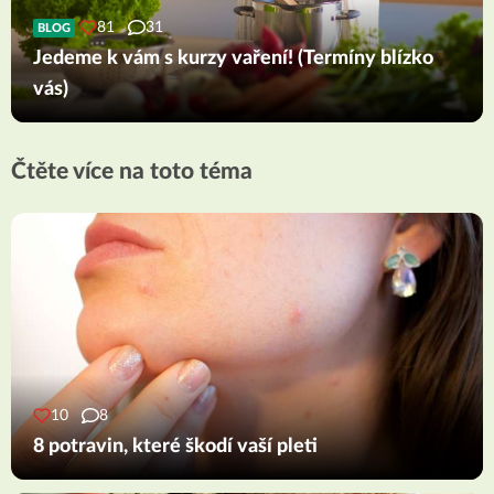
81
31
BLOG
Jedeme k vám s kurzy vaření! (Termíny blízko
vás)
Čtěte více na toto téma
10
8
8 potravin, které škodí vaší pleti