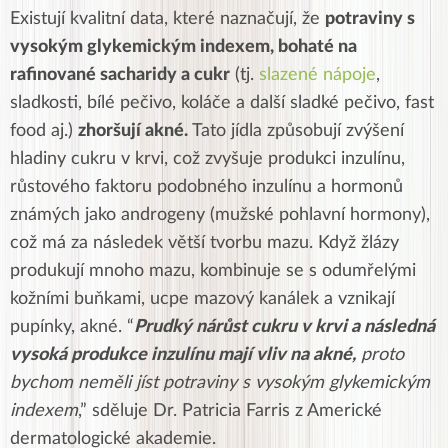
Existují kvalitní data, které naznačují, že
potraviny s
vysokým glykemickým indexem, bohaté na
rafinované sacharidy a cukr
(tj.
slazené nápoje
,
sladkosti, bílé pečivo, koláče a další sladké pečivo, fast
food aj.)
zhoršují akné.
Tato jídla způsobují zvýšení
hladiny cukru v krvi, což zvyšuje produkci inzulínu,
růstového faktoru podobného inzulínu a hormonů
známých jako androgeny (mužské pohlavní hormony),
což má za následek větší tvorbu mazu. Když žlázy
produkují mnoho mazu, kombinuje se s odumřelými
kožními buňkami, ucpe mazový kanálek a vznikají
pupínky, akné. “
Prudký nárůst cukru v krvi a následná
vysoká produkce inzulínu mají vliv na akné,
proto
bychom neměli jíst potraviny s vysokým glykemickým
indexem
,” sděluje Dr. Patricia Farris z Americké
dermatologické akademie.