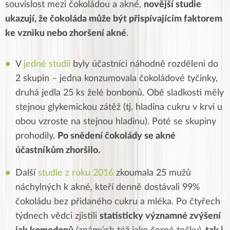
souvislost mezi čokoládou a akné,
novější studie
ukazují, že čokoláda může být přispívajícím faktorem
ke vzniku nebo zhoršení akné
.
V
jedné studii
byly účastníci náhodně rozděleni do
2 skupin – jedna konzumovala čokoládové tyčinky,
druhá jedla 25 ks želé bonbonů. Obě sladkosti měly
stejnou glykemickou zátěž (tj. hladina cukru v krvi u
obou vzroste na stejnou hladinu). Poté se skupiny
prohodily.
Po snědení čokolády se akné
účastníkům zhoršilo.
Další
studie z roku 2016
zkoumala 25 mužů
náchylných k akné, kteří denně dostávali 99%
čokoládu bez přidaného cukru a mléka. Po čtyřech
týdnech vědci zjistili
statisticky významné zvýšení