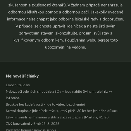
zkušenosti a zkušenosti čtenářů. V žádném případě nenahrazuje
odbornou lékařskou pomoc a odbornou péči. Jakékoliv uvedené
informace nelze chápat jako odborné lékařské rady a doporučení.
V případě, že chcete upravit jídelníček a nejste jistí svým
zdravotním stavem, zkonzultujte, prosím, svůj stav s
kvalifikovaným odborníkem. Používáním webu berete toto
upozornění na vědomí.
Nejnovější články
Emoční zajídání
Nebezpečí zelených smoothie a šťáv – jsou nabité živinami, ale i riziky
Lví brána
Broskve bez kadeřavosti – jde to vůbec bez chemie?
Krevní skupina a jídelníček: mýtus, který přežil 30 let bez jediného důkazu
Léky mi snížili na minimum a štítná žláza se zlepšila (Martina, 41 let)
Živý kurz vaření v Brně 25. 8. 2026
Přestaňte bojovat samy se sebou