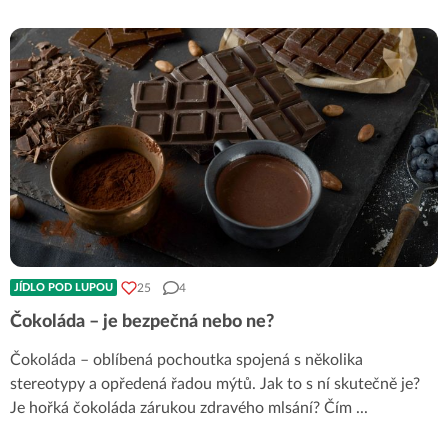
25
4
JÍDLO POD LUPOU
Čokoláda – je bezpečná nebo ne?
Čokoláda – oblíbená pochoutka spojená s několika
stereotypy a opředená řadou mýtů. Jak to s ní skutečně je?
Je hořká čokoláda zárukou zdravého mlsání? Čím
...