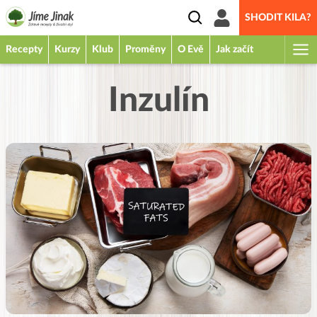
SHODIT KILA?
Recepty
Kurzy
Klub
Proměny
O Evě
Jak začít
Inzulín