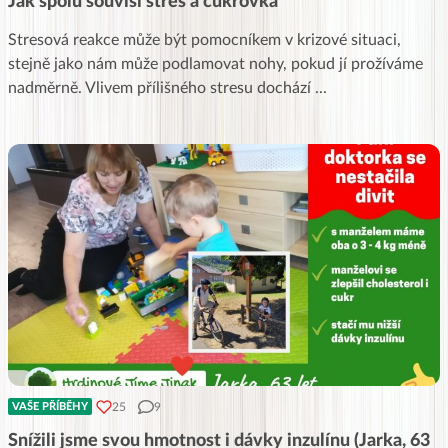
Jak spolu souvisí stres a cukrovka
Stresová reakce může být pomocníkem v krizové situaci,
stejně jako nám může podlamovat nohy, pokud jí prožíváme
nadměrně. Vlivem přílišného stresu dochází
...
25
9
VAŠE PŘÍBĚHY
Snížili jsme svou hmotnost i dávky inzulínu (Jarka, 63