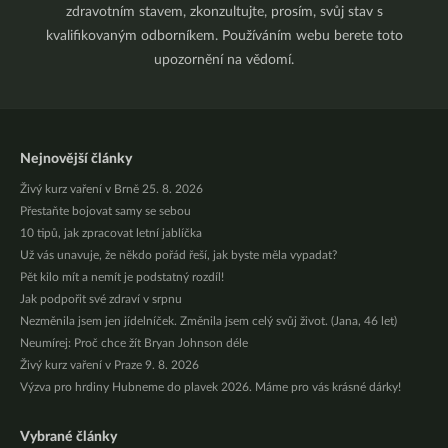
zdravotním stavem, zkonzultujte, prosím, svůj stav s
kvalifikovaným odborníkem. Používáním webu berete toto
upozornění na vědomí.
Nejnovější články
Živý kurz vaření v Brně 25. 8. 2026
Přestaňte bojovat samy se sebou
10 tipů, jak zpracovat letní jablíčka
Už vás unavuje, že někdo pořád řeší, jak byste měla vypadat?
Pět kilo mít a nemít je podstatný rozdíl!
Jak podpořit své zdraví v srpnu
Nezměnila jsem jen jídelníček. Změnila jsem celý svůj život. (Jana, 46 let)
Neumírej: Proč chce žít Bryan Johnson déle
Živý kurz vaření v Praze 9. 8. 2026
Výzva pro hrdiny Hubneme do plavek 2026. Máme pro vás krásné dárky!
Vybrané články