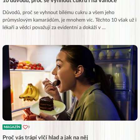
10 důvodů, proč se vyhnout cukru i na Vánoce
Důvodů, proč se vyhnout bílému cukru a všem jeho
průmyslovým kamarádům, je mnohem víc. Těchto 10 však už i
lékaři a vědci považují za evidentní a dokáží v
...
9
MAGAZÍN
Proč vás trápí vlčí hlad a jak na něj