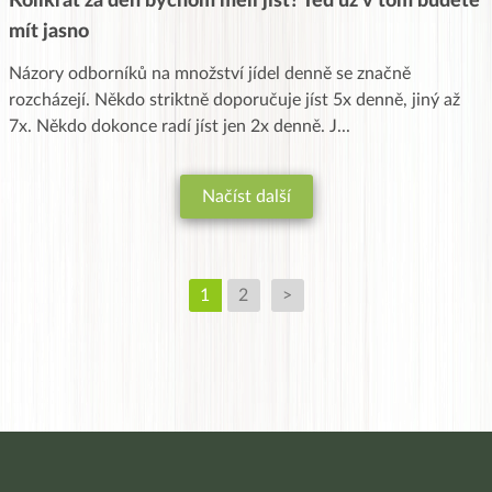
Kolikrát za den bychom měli jíst? Teď už v tom budete
mít jasno
Názory odborníků na množství jídel denně se značně
rozcházejí. Někdo striktně doporučuje jíst 5x denně, jiný až
7x. Někdo dokonce radí jíst jen 2x denně. J
...
Načíst další
1
2
>