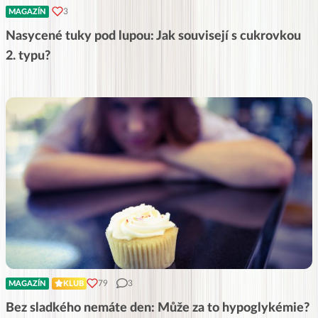
3
MAGAZÍN
Nasycené tuky pod lupou: Jak souvisejí s cukrovkou
2. typu?
79
3
MAGAZÍN
KLUB
Bez sladkého nemáte den: Může za to hypoglykémie?