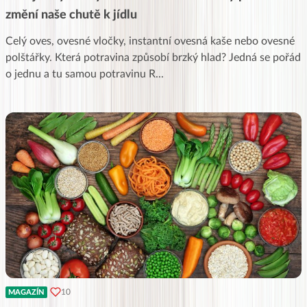
změní naše chutě k jídlu
Celý oves, ovesné vločky, instantní ovesná kaše nebo ovesné
polštářky. Která potravina způsobí brzký hlad? Jedná se pořád
o jednu a tu samou potravinu R
...
10
MAGAZÍN