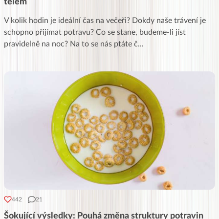
tělem
V kolik hodin je ideální čas na večeři? Dokdy naše trávení je
schopno přijímat potravu? Co se stane, budeme-li jíst
pravidelně na noc? Na to se nás ptáte č
...
442
21
Šokující výsledky: Pouhá změna struktury potravin