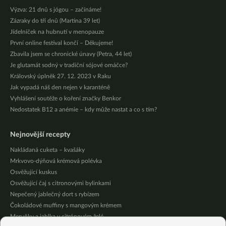
Výzva: 21 dnů s jógou – začínáme!
Zázraky do tří dnů (Martina 39 let)
Jídelníček na hubnutí v menopauze
První online festival končí – Děkujeme!
Zbavila jsem se chronické únavy (Petra, 44 let)
Je glutamát sodný v tradiční sójové omáčce?
Královský úplněk 27. 12. 2023 v Raku
Jak vypadá náš den nejen v karanténě
Vyhlášení soutěže o koření značky Benkor
Nedostatek B12 a anémie – kdy může nastat a co s tím?
Nejnovější recepty
Nakládaná cuketa – kvašáky
Mrkvovo-dýňová krémová polévka
Osvěžující kuskus
Osvěžující čaj s citronovými bylinkami
Nepečený jablečný dort s rybízem
Čokoládové muffiny s mangovým krémem
Meruňky a jablka v citrónovém želé