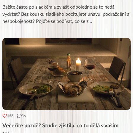
Bažíte často po sladkém a zvlášť odpoledne se to nedá
vydržet? Bez kousku sladkého pociťujete únavu, podráždění a
nespokojenost? Pojďte se podívat, co se z
...
158
36
Večeříte pozdě? Studie zjistila, co to dělá s vaším