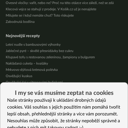
Ovesné vločky: vařit, nebo ne? Proč na této otázce více záleží, než se zdá
Klecová vejce se stahují z prodeje. V Košík.cz už je nenajdete
Milujete se i když nemáte chuť? Toto riskujete
Zabodnutá bodlina
Nejnovější recepty
Letní nudle s bambusovými výhonky
Jablečné pyré – skvělé přesnídávky bez cukru
Křupavé tofu s restovanou zeleninou, žampiony a bulgurem
Nakládaná cuketa – kvašáky
Mrkvovo-dýňová krémová polévka
Osvěžující kuskus
Osvěžující čaj s citronovými bylinkami
Nepečený jablečný dort s rybízem
I my se vás musíme zeptat na cookies
Čokoládové muffiny s mangovým krémem
Naše stránky používají k ukládání drobných údajů
Meruňky a jablka v citrónovém želé
cookies. Váš souhlas s jejich použitím nám pomáhá tvořit
lepší obsah, přehlednější stránky a více vám porozumět.
Vybrané recepty
Nesouhlas může způsobit, že stránky nepoběží správně a
“Boloňské” špagety s čočkou
nebudete z nich mít takovou radost :-)