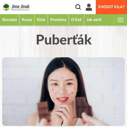
SHODIT KILA?
Recepty
Kurzy
Klub
Proměny
O Evě
Jak začít
Puberťák