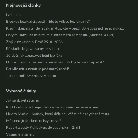
Nejnovější články
Lví brána
Broskve bez kadeřavosti – jde to vůbec bez chemie?
Krevní skupina a jídelníček: mýtus, který přežil 30 let bez jediného důkazu
Léky mi snížili na minimum a štítná žláza se zlepšila (Martina, 41 let)
Živý kurz vaření v Brně 25. 8. 2026
Přestaňte bojovat samy se sebou
10 tipů, jak zpracovat letní jablíčka
Už vás unavuje, že někdo pořád řeší, jak byste měla vypadat?
Pět kilo mít a nemít je podstatný rozdíl!
Jak podpořit své zdraví v srpnu
Vybrané články
Jak se zbavit strachů
Kortikoidní mast nepotřebujeme, za měsíc byl ekzém pryč
Lievito Madre – kvásek, který dělá neuvěřitelně nadýchaná těsta
Má cenu jít do Jarní očisty znovu?
Report z cesty Kojibakers do Japonska – 2. díl
Vyšinuté maminy