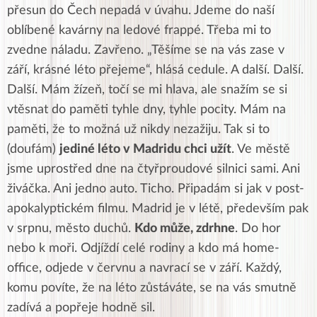
přesun do Čech nepadá v úvahu. Jdeme do naší
oblíbené kavárny na ledové frappé. Třeba mi to
zvedne náladu. Zavřeno. „Těšíme se na vás zase v
září, krásné léto přejeme“, hlásá cedule. A další. Další.
Další. Mám žízeň, točí se mi hlava, ale snažím se si
vtěsnat do paměti tyhle dny, tyhle pocity. Mám na
paměti, že to možná už nikdy nezažiju. Tak si to
(doufám)
jediné léto v Madridu chci užít
. Ve městě
jsme uprostřed dne na čtyřproudové silnici sami. Ani
živáčka. Ani jedno auto. Ticho. Připadám si jak v post-
apokalyptickém filmu. Madrid je v létě, především pak
v srpnu, město duchů.
Kdo může, zdrhne
. Do hor
nebo k moři. Odjíždí celé rodiny a kdo má home-
office, odjede v červnu a navrací se v září. Každý,
komu povíte, že na léto zůstáváte, se na vás smutně
zadívá a popřeje hodně sil.