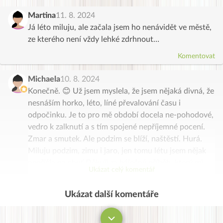
Martina
11. 8. 2024
Já léto miluju, ale začala jsem ho nenávidět ve městě,
ze kterého není vždy lehké zdrhnout…
Komentovat
Michaela
10. 8. 2024
Konečně. 😊 Už jsem myslela, že jsem nějaká divná, že
nesnáším horko, léto, líné převalování času i
odpočinku. Je to pro mě období docela ne-pohodové,
vedro k zalknutí a s tím spojené nepříjemné pocení.
Zmar a smutek. Ale podzim se blíží, naštěstí. Hurá.
Miluju podzim, zimu i jaro, jen tomu létu jsem nějak
nepřišla na chuť Děkuji za báječný příběh, který mi
Ukázat celý komentář
poskytl útěchu. Ve dnech, kdy nezaprší, je dusno a ani
větvička se nepohne, je mi obdobně. Jak já Vám
Ukázat další komentáře
Komentovat
rozumím. Španělsko, tedy Madrid, bych asi fakt
nedala. Díky bohu za Čechy. 😃