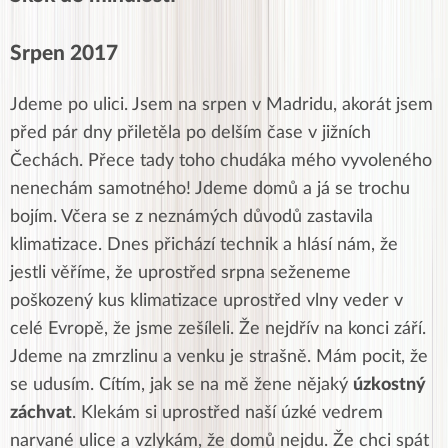
Srpen 2017
Jdeme po ulici. Jsem na srpen v Madridu, akorát jsem
před pár dny přiletěla po delším čase v jižních
Čechách. Přece tady toho chudáka mého vyvoleného
nenechám samotného! Jdeme domů a já se trochu
bojím. Včera se z neznámých důvodů zastavila
klimatizace. Dnes přichází technik a hlásí nám, že
jestli věříme, že uprostřed srpna seženeme
poškozený kus klimatizace uprostřed vlny veder v
celé Evropě, že jsme zešíleli. Že nejdřív na konci září.
Jdeme na zmrzlinu a venku je strašně. Mám pocit, že
se udusím. Cítím, jak se na mě žene nějaký
úzkostný
záchvat
. Klekám si uprostřed naší úzké vedrem
narvané ulice a vzlykám, že domů nejdu. Že chci spát