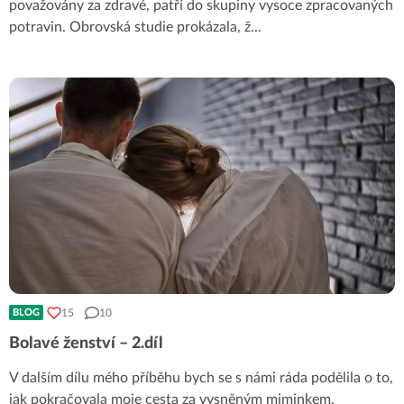
považovány za zdravé, patří do skupiny vysoce zpracovaných
potravin. Obrovská studie prokázala, ž
...
15
10
BLOG
Bolavé ženství – 2.díl
V dalším dílu mého příběhu bych se s námi ráda podělila o to,
jak pokračovala moje cesta za vysněným miminkem.