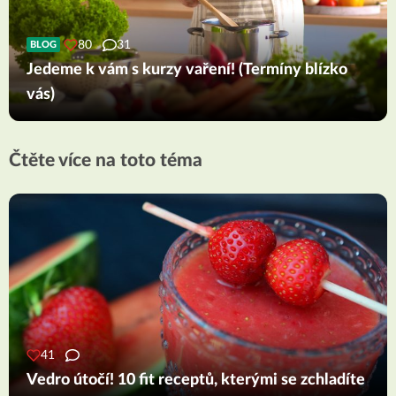
80
31
BLOG
Jedeme k vám s kurzy vaření! (Termíny blízko
vás)
Čtěte více na toto téma
41
Vedro útočí! 10 fit receptů, kterými se zchladíte