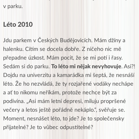
v parku.
Léto 2010
Jdu parkem v Českých Budějovicích. Mám džíny a
halenku. Cítím se docela dobře. Z ničeho nic mě
přepadne úzkost. Mám pocit, že se mi potí i řasy.
Sedám si do parku.
To léto mi nějak nevyhovuje
. Asi?!
Dojdu na univerzitu a kamarádka mi šeptá, že nesnáší
léto. Že ho nezvládá, že ty rozjařené vodáky nechápe
a ať to nikomu neříkám, protože nechce být za
podivína. „Asi mám letní depresi, miluju propršené
večery a letos ještě pořádně nekáplo.“, svěřuje se.
Moment, nesnášet léto, to jde? Je to společensky
přijatelné? Je to vůbec odpustitelné?