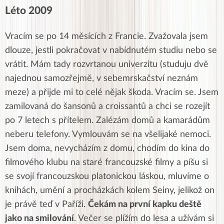
Léto 2009
Vracím se po 14 měsících z Francie. Zvažovala jsem
dlouze, jestli pokračovat v nabídnutém studiu nebo se
vrátit. Mám tady rozvrtanou univerzitu (studuju dvě
najednou samozřejmě, v sebemrskačství neznám
meze) a přijde mi to celé nějak škoda. Vracím se. Jsem
zamilovaná do šansonů a croissantů a chci se rozejít
po 7 letech s přítelem. Zalézám domů a kamarádům
neberu telefony. Vymlouvám se na všelijaké nemoci.
Jsem doma, nevycházím z domu, chodím do kina do
filmového klubu na staré francouzské filmy a píšu si
se svojí francouzskou platonickou láskou, mluvíme o
knihách, umění a procházkách kolem Seiny, jelikož on
je právě teď v Paříži.
Čekám na první kapku deště
jako na smilování
. Večer se plížím do lesa a užívám si