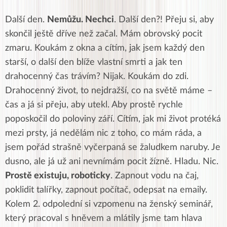
Další den.
Nemůžu. Nechci
. Další den?! Přeju si, aby
skončil ještě dříve než začal. Mám obrovský pocit
zmaru. Koukám z okna a cítím, jak jsem každý den
starší, o další den blíže vlastní smrti a jak ten
drahocenný čas trávím? Nijak. Koukám do zdi.
Drahocenný život, to nejdražší, co na světě máme –
čas a já si přeju, aby utekl. Aby prostě rychle
poposkočil do poloviny září. Cítím, jak mi život protéká
mezi prsty, já nedělám nic z toho, co mám ráda, a
jsem pořád strašně vyčerpaná se žaludkem naruby. Je
dusno, ale já už ani nevnímám pocit žízně. Hladu. Nic.
Prostě existuju, roboticky
. Zapnout vodu na čaj,
poklidit talířky, zapnout počítač, odepsat na emaily.
Kolem 2. odpolední si vzpomenu na ženský seminář,
který pracoval s hněvem a mlátily jsme tam hlava