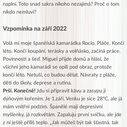
naplní. Toto snad sakra nikoho nezajímá? Proč o tom
nikdo nemluví?
Vzpomínka na září 2022
Volá mi moje španělská kamarádka Rocío. Pláče. Končí
léto. Končí koupání, terásky a volňásko, začíná práce.
Povinnosti a šeď. Miguel přijde domů a hlásí, že
všichni jeho kamarádi se opili pod obraz, protože
končí léto. Netuší, co budou dělat. Návraty z pláže,
děti do školy, deprese a rutina.
Prší. Konečně!
Jdu si připravit kávu a zasypu ji
dýňovým kořením. Je 1.září. Venku je sice 28°C, ale já
mám vnitřní podzim. Španělé mají depresivní
myšlenky, já rozkvétám. Zapaluju první svíčku, ale jde
z ní ještě příliš teplo. „Jak můžeš být tak šťastná, tak