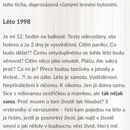
toho ticha, doprovázená různými lesními bytostmi.
Léto 1998
Je mi 12. Sedím na balkoně. Testy odevzdány, vše
hotovo a za 2 dny je vysvědčení. Cítím paniku. Co
budu dělat?? Čemu smysluplnému se tohle léto budu
věnovat? Cítím něco jako smutek. Pláču. Ale sakra
proč? Co mi je? Přece budou borůvky a jahody a
třešně…?! Je mi úzko. Léto je samota. Vyděděnost.
Nepřináležení k ničemu. K nikomu. Jen já doma sama.
Sice s milovanou sestřičkou a mamkou, ale
tak nějak
sama
. Proč musím o tom životě tak hloubat? S
vrstevníky si nerozumím – řeší kam pojedou na léto a
já řeším, jestli je posmrtný život, jak najít v životě
smysl a jak někdy v budoucnu vést život, který mě