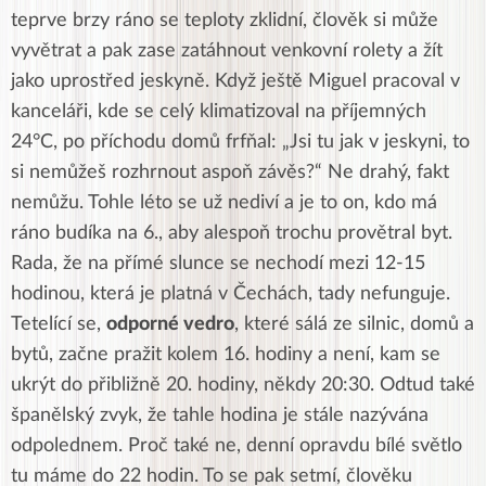
teprve brzy ráno se teploty zklidní, člověk si může
vyvětrat a pak zase zatáhnout venkovní rolety a žít
jako uprostřed jeskyně. Když ještě Miguel pracoval v
kanceláři, kde se celý klimatizoval na příjemných
24°C, po příchodu domů frfňal: „Jsi tu jak v jeskyni, to
si nemůžeš rozhrnout aspoň závěs?“ Ne drahý, fakt
nemůžu. Tohle léto se už nediví a je to on, kdo má
ráno budíka na 6., aby alespoň trochu provětral byt.
Rada, že na přímé slunce se nechodí mezi 12-15
hodinou, která je platná v Čechách, tady nefunguje.
Tetelící se,
odporné vedro
, které sálá ze silnic, domů a
bytů, začne pražit kolem 16. hodiny a není, kam se
ukrýt do přibližně 20. hodiny, někdy 20:30. Odtud také
španělský zvyk, že tahle hodina je stále nazývána
odpolednem. Proč také ne, denní opravdu bílé světlo
tu máme do 22 hodin. To se pak setmí, člověku