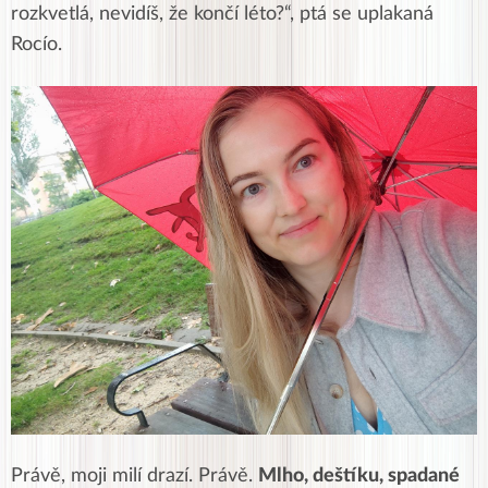
rozkvetlá, nevidíš, že končí léto?“, ptá se uplakaná
Rocío.
Právě, moji milí drazí. Právě.
Mlho, deštíku, spadané