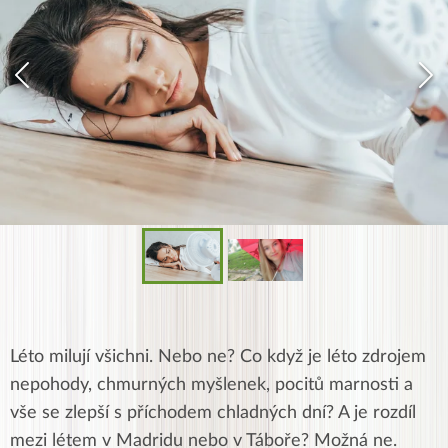
Léto milují všichni. Nebo ne? Co když je léto zdrojem
nepohody, chmurných myšlenek, pocitů marnosti a
vše se zlepší s příchodem chladných dní? A je rozdíl
mezi létem v Madridu nebo v Táboře? Možná ne.