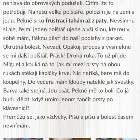
nehlava do obrovských podušek. Cítím, že to
potřebuji. Nanesu velké polštáře, položím je na zem a
jedu. Pěkně si tu
frustraci tahám až z paty
. Nevšimnu
si ale, že mi jeden polštář ujede a vší silou, kterou v
sobě mám, fláknu pěstí do naší podlahy z parket.
Ukrutná bolest. Nevadí. Opakuji proces a vysmekne
se mi další polštář. Prásk! Druhá ruka. To už přijde
Miguel a kouká na to, jak mi mezi prsty na obou
rukách stékají kapičky krve. Nic neříká, bere mě do
koupelny. Do večera mám klouby nateklé jak švestky.
Barva také stejná. Jdu psát. Pěkně mě to bolí. Co já
budu dělat, když umím jenom tančit prsty po
klávesnici?
Přemůžu se, jako vždycky. Píšu a píšu a bolest časem
nevnímám.