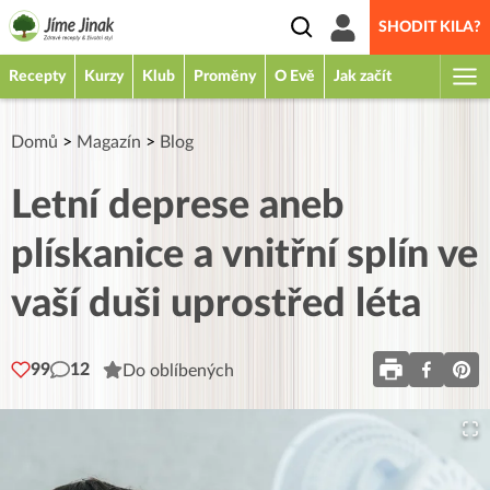
SHODIT KILA?
Recepty
Kurzy
Klub
Proměny
O Evě
Jak začít
Domů
>
Magazín
>
Blog
Letní deprese aneb
plískanice a vnitřní splín ve
vaší duši uprostřed léta
99
12
Do oblíbených