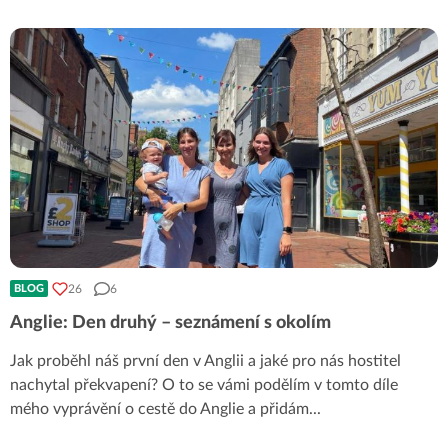
26
6
BLOG
Anglie: Den druhý – seznámení s okolím
Jak proběhl náš první den v Anglii a jaké pro nás hostitel
nachytal překvapení? O to se vámi podělím v tomto díle
mého vyprávění o cestě do Anglie a přidám
...