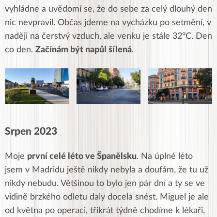
vyhládne a uvědomí se, že do sebe za celý dlouhý den
nic nevpravil. Občas jdeme na vycházku po setmění, v
naději na čerstvý vzduch, ale venku je stále 32°C. Den
co den.
Začínám být napůl šílená
.
Srpen 2023
Moje
první celé léto ve Španělsku
. Na úplné léto
jsem v Madridu ještě nikdy nebyla a doufám, že tu už
nikdy nebudu. Většinou to bylo jen pár dní a ty se ve
vidině brzkého odletu daly docela snést. Miguel je ale
od května po operaci, třikrát týdně chodíme k lékaři,