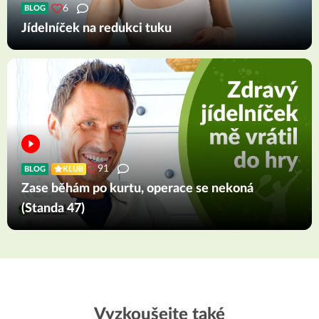
6
BLOG
Jídelníček na redukci tuku
91
BLOG
KLUB
Zase běhám po kurtu, operace se nekoná
(Standa 47)
Vyzkoušejte také