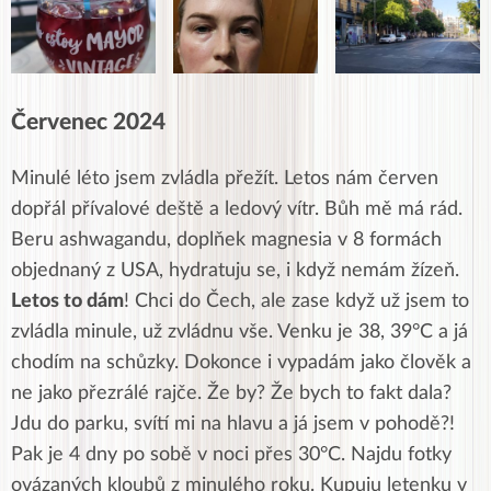
Červenec 2024
Minulé léto jsem zvládla přežít. Letos nám červen
dopřál přívalové deště a ledový vítr. Bůh mě má rád.
Beru ashwagandu, doplňek magnesia v 8 formách
objednaný z USA, hydratuju se, i když nemám žízeň.
Letos to dám
! Chci do Čech, ale zase když už jsem to
zvládla minule, už zvládnu vše. Venku je 38, 39°C a já
chodím na schůzky. Dokonce i vypadám jako člověk a
ne jako přezrálé rajče. Že by? Že bych to fakt dala?
Jdu do parku, svítí mi na hlavu a já jsem v pohodě?!
Pak je 4 dny po sobě v noci přes 30°C. Najdu fotky
ovázaných kloubů z minulého roku. Kupuju letenku v