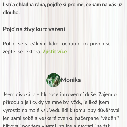
listí a chladná rána, pojďte si pro mě, čekám na vás už
dlouho.
Pojď na živý kurz vaření
Potkej se s reálnými lidmi, ochutnej to, přivoň si,
zeptej se lektora.
Zjistit více
Monika
Jsem divoká, ale hluboce introvertní duše. Zájem o
přírodu a její cykly ve mně byl vždy, jelikož jsem
vyrostla na malé vsi. Vedu lidi k tomu, aby důvěřovali
jen sami sobě a veškeré zvenku načerpané "vědění"
filtrovali pocitem vlastní intuice a navrátili se tak