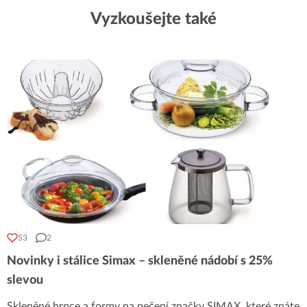
Vyzkoušejte také
53
2
Novinky i stálice Simax – skleněné nádobí s 25%
slevou
Skleněné hrnce a formy na pečení značky SIMAX, které znáte