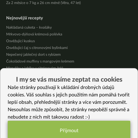
Za 2 měsíce o 7 kg a 26 cm méně (Věra, 47 let)
Nejnovější recepty
Nakládaná cuketa – kvašáky
Mrkvovo-dýňová krémová polévka
Osvěžující kuskus
Osvěžující čaj s citronovými bylinkami
Nepečený jablečný dort s rybízem
Čokoládové muffiny s mangovým krémem
Meruňky a jablka v citrónovém želé
Krémová zeleninová polévka s koprem a vločkami
I my se vás musíme zeptat na cookies
Celozrnná rýže basmati se zeleninou
Naše stránky používají k ukládání drobných údajů
Citrónové muffiny s borůvkovým krémem
cookies. Váš souhlas s jejich použitím nám pomáhá tvořit
lepší obsah, přehlednější stránky a více vám porozumět.
Vybrané recepty
Nesouhlas může způsobit, že stránky nepoběží správně a
Cizrnové kari s kokosovým mlékem
nebudete z nich mít takovou radost :-)
Jarní zeleninová směs s tofu a žampiony
Apple chutney – jablečné čatní
Přijmout
Cuketové vafle
Funkční nastavení potřebujeme (vždy