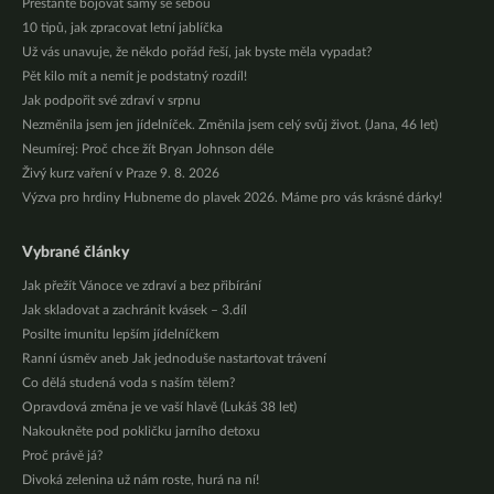
Přestaňte bojovat samy se sebou
10 tipů, jak zpracovat letní jablíčka
Už vás unavuje, že někdo pořád řeší, jak byste měla vypadat?
Pět kilo mít a nemít je podstatný rozdíl!
Jak podpořit své zdraví v srpnu
Nezměnila jsem jen jídelníček. Změnila jsem celý svůj život. (Jana, 46 let)
Neumírej: Proč chce žít Bryan Johnson déle
Živý kurz vaření v Praze 9. 8. 2026
Výzva pro hrdiny Hubneme do plavek 2026. Máme pro vás krásné dárky!
Vybrané články
Jak přežít Vánoce ve zdraví a bez přibírání
Jak skladovat a zachránit kvásek – 3.díl
Posilte imunitu lepším jídelníčkem
Ranní úsměv aneb Jak jednoduše nastartovat trávení
Co dělá studená voda s naším tělem?
Opravdová změna je ve vaší hlavě (Lukáš 38 let)
Nakoukněte pod pokličku jarního detoxu
Proč právě já?
Divoká zelenina už nám roste, hurá na ní!