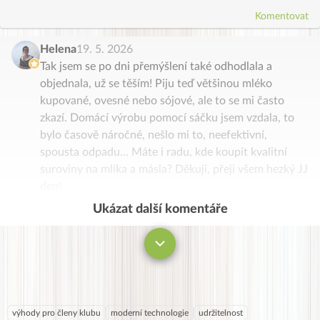
Komentovat
Helena
19. 5. 2026
Tak jsem se po dni přemýšlení také odhodlala a
objednala, už se těším! Piju teď většinou mléko
kupované, ovesné nebo sójové, ale to se mi často
zkazí. Domácí výrobu pomocí sáčku jsem vzdala, to
bylo časově náročné, nešlo mi to, neefektivní,
spousta odpadu… Máte i radu, kde koupit kvalitní
suroviny na mlíka a másla? Děkuji, přeji všem hezký JJ
den!
Ukázat další komentáře
Komentovat
výhody pro členy klubu
moderní technologie
udržitelnost