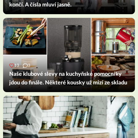
končí. A čísla mluví jasně.
13
3
Naše klubové slevy na kuchyňské pomocníky
jdou do finále. Některé kousky už mizí ze skladu