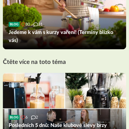
80
31
BLOG
Jedeme k vám s kurzy vaření! (Termíny blízko
vás)
Čtěte více na toto téma
6
2
BLOG
Posledních 5 dnů: Naše klubové slevy brzy