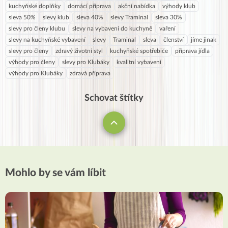
kuchyňské doplňky
domácí příprava
akční nabídka
výhody klub
sleva 50%
slevy klub
sleva 40%
slevy Traminal
sleva 30%
slevy pro členy klubu
slevy na vybavení do kuchyně
vaření
slevy na kuchyňské vybavení
slevy
Traminal
sleva
členství
jíme jinak
slevy pro členy
zdravý životní styl
kuchyňské spotřebiče
příprava jídla
výhody pro členy
slevy pro Klubáky
kvalitní vybavení
výhody pro Klubáky
zdravá příprava
Schovat štítky
Mohlo by se vám líbit