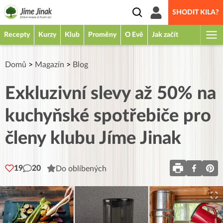
SHODIT KILA?
Recepty
Kurzy
Klub
Proměny
O Evě
Jak začít
Domů
>
Magazín
>
Blog
Exkluzivní slevy až 50% na
kuchyňské spotřebiče pro
členy klubu Jíme Jinak
19
20
Do oblíbených