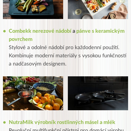
Combekk nerezové nádobí
a
pánve s keramickým
povrchem
Stylové a odolné nádobí pro každodenní použití.
Kombinuje moderní materiály s vysokou funkčností
a nadčasovým designem.
NutraMilk výrobník rostlinných másel a mlék
Revoluční multifunkční přístroj pro domácí výrobu