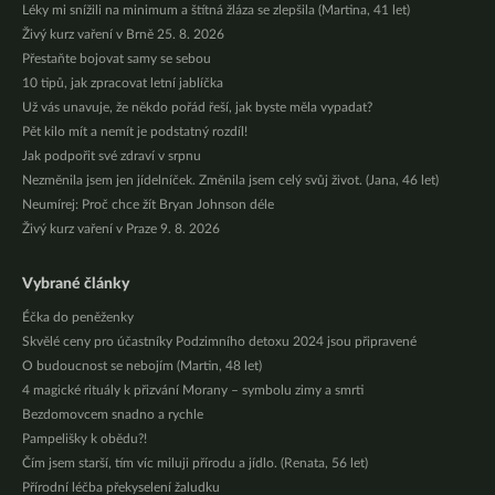
Léky mi snížili na minimum a štítná žláza se zlepšila (Martina, 41 let)
Živý kurz vaření v Brně 25. 8. 2026
Přestaňte bojovat samy se sebou
10 tipů, jak zpracovat letní jablíčka
Už vás unavuje, že někdo pořád řeší, jak byste měla vypadat?
Pět kilo mít a nemít je podstatný rozdíl!
Jak podpořit své zdraví v srpnu
Nezměnila jsem jen jídelníček. Změnila jsem celý svůj život. (Jana, 46 let)
Neumírej: Proč chce žít Bryan Johnson déle
Živý kurz vaření v Praze 9. 8. 2026
Vybrané články
Éčka do peněženky
Skvělé ceny pro účastníky Podzimního detoxu 2024 jsou připravené
O budoucnost se nebojím (Martin, 48 let)
4 magické rituály k přizvání Morany – symbolu zimy a smrti
Bezdomovcem snadno a rychle
Pampelišky k obědu?!
Čím jsem starší, tím víc miluji přírodu a jídlo. (Renata, 56 let)
Přírodní léčba překyselení žaludku