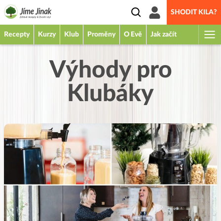
SHODIT KILA?
Recepty
Kurzy
Klub
Proměny
O Evě
Jak začít
Výhody pro
Klubáky