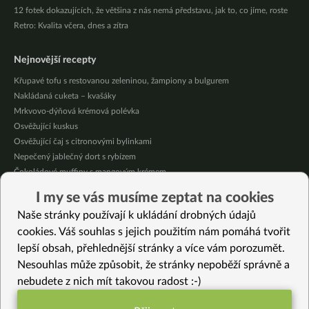
12 fotek dokazujících, že většina z nás nemá představu, jak to, co jíme, roste
Retro: Kvalita včera, dnes a zítra
Nejnovější recepty
Křupavé tofu s restovanou zeleninou, žampiony a bulgurem
Nakládaná cuketa – kvašáky
Mrkvovo-dýňová krémová polévka
Osvěžující kuskus
Osvěžující čaj s citronovými bylinkami
Nepečený jablečný dort s rybízem
Čokoládové muffiny s mangovým krémem
Meruňky a jablka v citrónovém želé
I my se vás musíme zeptat na cookies
Krémová zeleninová polévka s koprem a vločkami
Naše stránky používají k ukládání drobných údajů
Celozrnná rýže basmati se zeleninou
cookies. Váš souhlas s jejich použitím nám pomáhá tvořit
lepší obsah, přehlednější stránky a více vám porozumět.
Vybrané recepty
Nesouhlas může způsobit, že stránky nepoběží správně a
Nádivka v županu
nebudete z nich mít takovou radost :-)
Letní koláč s fíky a ostružinami
Miso polévka s řasou Wakame