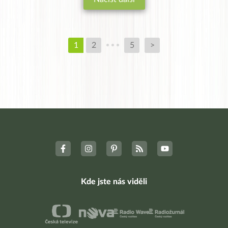
1
2
5
>
Kde jste nás viděli