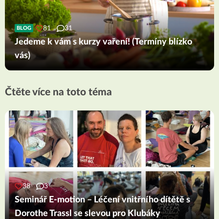
81
31
BLOG
Jedeme k vám s kurzy vaření! (Termíny blízko
vás)
Čtěte více na toto téma
38
3
Seminář E-motion – Léčení vnitřního dítětě s
Dorothe Trassl se slevou pro Klubáky