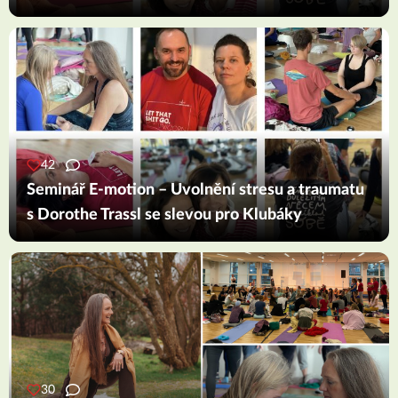
42
Seminář E-motion – Uvolnění stresu a traumatu
s Dorothe Trassl se slevou pro Klubáky
30