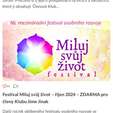
zdraví. Přečtěte si o jejích prospěšných účincích a výrobcích,
které ji obsahují. Členové Klub
...
66
5
Festival Miluj svůj život – říjen 2024 – ZDARMA pro
členy Klubu Jíme Jinak
Další ročník oblíbeného festivalu osobního rozvoje se