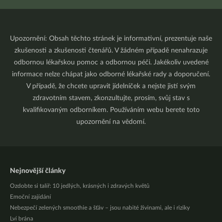
Upozornění: Obsah těchto stránek je informativní, prezentuje naše
zkušenosti a zkušenosti čtenářů. V žádném případě nenahrazuje
odbornou lékařskou pomoc a odbornou péči. Jakékoliv uvedené
informace nelze chápat jako odborné lékařské rady a doporučení.
V případě, že chcete upravit jídelníček a nejste jistí svým
zdravotním stavem, zkonzultujte, prosím, svůj stav s
kvalifikovaným odborníkem. Používáním webu berete toto
upozornění na vědomí.
Nejnovější články
Ozdobte si talíř: 10 jedlých, krásných i zdravých květů
Emoční zajídání
Nebezpečí zelených smoothie a šťáv – jsou nabité živinami, ale i riziky
Lví brána