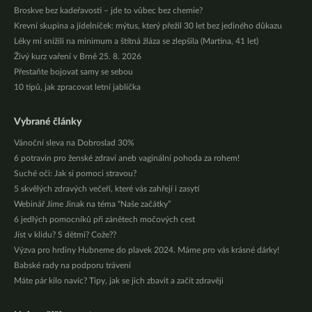
Broskve bez kadeřavosti – jde to vůbec bez chemie?
Krevní skupina a jídelníček: mýtus, který přežil 30 let bez jediného důkazu
Léky mi snížili na minimum a štítná žláza se zlepšila (Martina, 41 let)
Živý kurz vaření v Brně 25. 8. 2026
Přestaňte bojovat samy se sebou
10 tipů, jak zpracovat letní jablíčka
Vybrané články
Vánoční sleva na Dobroslad 30%
6 potravin pro ženské zdraví aneb vaginální pohoda za rohem!
Suché oči: Jak si pomoci stravou?
5 skvělých zdravých večeří, které vás zahřejí i zasytí
Webinář Jíme Jinak na téma “Naše začátky”
6 jedlých pomocníků při zánětech močových cest
Jíst v klidu? S dětmi? Cože??
Výzva pro hrdiny Hubneme do plavek 2024. Máme pro vás krásné dárky!
Babské rady na podporu trávení
Máte pár kilo navíc? Tipy, jak se jich zbavit a začít zdravěji