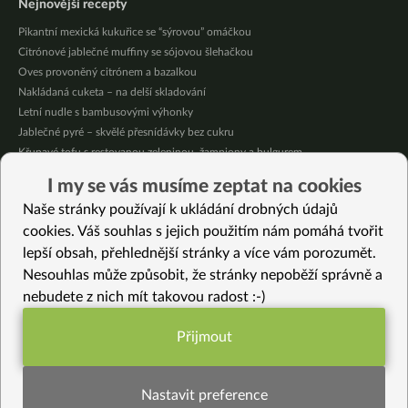
Nejnovější recepty
Pikantní mexická kukuřice se “sýrovou” omáčkou
Citrónové jablečné muffiny se sójovou šlehačkou
Oves provoněný citrónem a bazalkou
Nakládaná cuketa – na delší skladování
Letní nudle s bambusovými výhonky
Jablečné pyré – skvělé přesnídávky bez cukru
Křupavé tofu s restovanou zeleninou, žampiony a bulgurem
Nakládaná cuketa – kvašáky
I my se vás musíme zeptat na cookies
Mrkvovo-dýňová krémová polévka
Naše stránky používají k ukládání drobných údajů
Osvěžující kuskus
cookies. Váš souhlas s jejich použitím nám pomáhá tvořit
lepší obsah, přehlednější stránky a více vám porozumět.
Vybrané recepty
Nesouhlas může způsobit, že stránky nepoběží správně a
Smažená rýže s chilli papričkou a petrželkou
nebudete z nich mít takovou radost :-)
Novoroční čočková polévka
Italský těstovinový salát
Přijmout
Vosí hnízda (bez lepku, raw)
Funkční nastavení potřebujeme (vždy
Jemný kopřivový krém s koprem
aktivní)
Zapečené špaldové těstoviny marziany
Nastavit preference
Jáhlové řezy