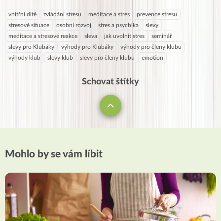
vnitřní dítě
zvládání stresu
meditace a stres
prevence stresu
stresové situace
osobní rozvoj
stres a psychika
slevy
meditace a stresové reakce
sleva
jak uvolnit stres
seminář
slevy pro Klubáky
výhody pro Klubáky
výhody pro členy klubu
výhody klub
slevy klub
slevy pro členy klubu
emotion
Schovat štítky
Mohlo by se vám líbit