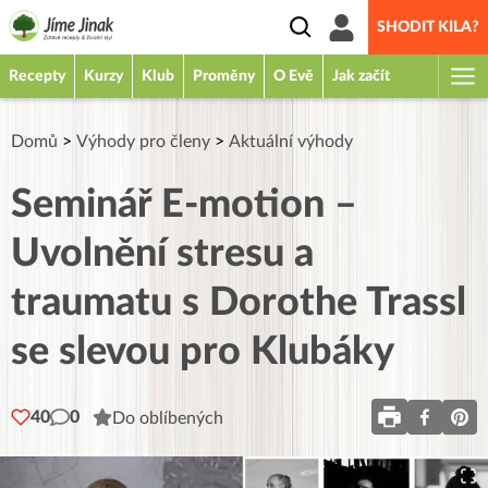
SHODIT KILA?
Recepty
Kurzy
Klub
Proměny
O Evě
Jak začít
Domů
>
Výhody pro členy
>
Aktuální výhody
Seminář E-motion –
Uvolnění stresu a
traumatu s Dorothe Trassl
se slevou pro Klubáky
40
0
Do oblíbených