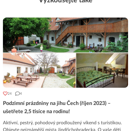
Vyzkoušejte také
24
4
Podzimní prázdniny na jihu Čech (říjen 2023) –
ušetřete 2,5 tisíce na rodinu!
Aktivní, pestrý, pohodový prodloužený víkend s turistikou.
Objevte nejznámější místa Jindřichohradecka. O vaše děti