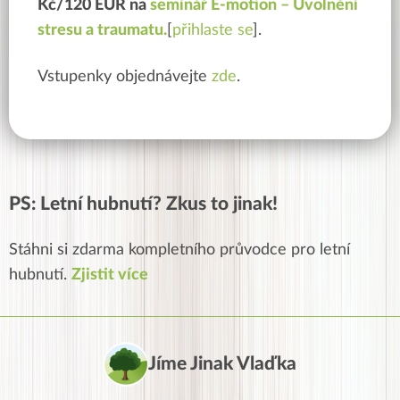
Kč/120 EUR na
seminář E-motion – Uvolnění
stresu a traumatu.
[
přihlaste se
].
Vstupenky objednávejte
zde
.
PS: Letní hubnutí? Zkus to jinak!
Stáhni si zdarma kompletního průvodce pro letní
hubnutí.
Zjistit více
Jíme Jinak Vlaďka