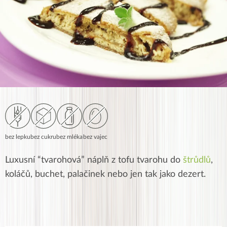
bez lepku
bez cukru
bez mléka
bez vajec
Luxusní “tvarohová” náplň z tofu tvarohu do
štrůdlů
,
koláčů, buchet, palačinek nebo jen tak jako dezert.