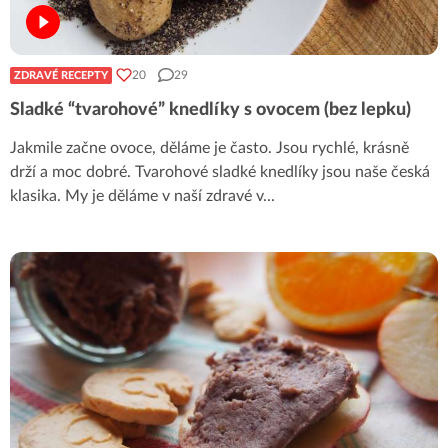
20
29
ZDRAVÉ RECEPTY
Sladké “tvarohové” knedlíky s ovocem (bez lepku)
Jakmile začne ovoce, děláme je často. Jsou rychlé, krásně
drží a moc dobré. Tvarohové sladké knedlíky jsou naše česká
klasika. My je děláme v naší zdravé v
...