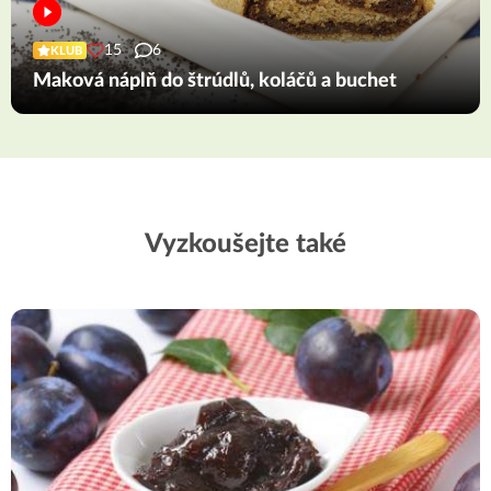
15
6
KLUB
Maková náplň do štrúdlů, koláčů a buchet
Vyzkoušejte také