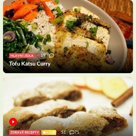
19
HLAVNÍ JÍDLA
Tofu Katsu Curry
51
71
ZDRAVÉ RECEPTY
KLUB