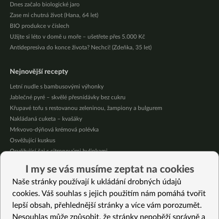
Dnes začalo biologické jaro
Zase mi chutná život (Hana, 64 let)
BIO produkce v číslech
Užijte si léto v domě u moře – ušetřete přes 5.000 Kč
Antidepresiva do konce života? Nechci! (Zdeňka, 35 let)
Nejnovější recepty
Letní nudle s bambusovými výhonky
Jablečné pyré – skvělé přesnídávky bez cukru
Křupavé tofu s restovanou zeleninou, žampiony a bulgurem
Nakládaná cuketa – kvašáky
Mrkvovo-dýňová krémová polévka
Osvěžující kuskus
Osvěžující čaj s citronovými bylinkami
Nepečený jablečný dort s rybízem
I my se vás musíme zeptat na cookies
Čokoládové muffiny s mangovým krémem
Naše stránky používají k ukládání drobných údajů
Meruňky a jablka v citrónovém želé
cookies. Váš souhlas s jejich použitím nám pomáhá tvořit
lepší obsah, přehlednější stránky a více vám porozumět.
Vybrané recepty
Nesouhlas může způsobit, že stránky nepoběží správně a