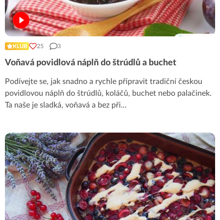
25
3
KLUB
Voňavá povidlová náplň do štrúdlů a buchet
Podívejte se, jak snadno a rychle připravit tradiční českou
povidlovou náplň do štrúdlů, koláčů, buchet nebo palačinek.
Ta naše je sladká, voňavá a bez při
...