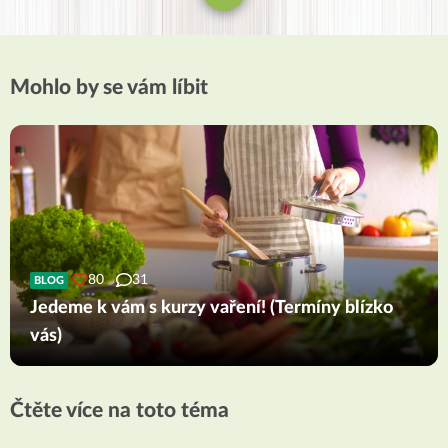
Mohlo by se vám líbit
80
31
BLOG
Jedeme k vám s kurzy vaření! (Termíny blízko
vás)
Čtěte více na toto téma