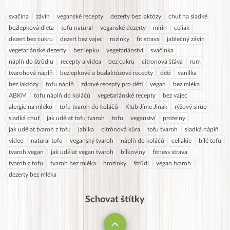
svačina
závin
veganské recepty
dezerty bez laktózy
chuť na sladké
bezlepková dieta
tofu natural
veganské dezerty
mirin
celiak
dezert bez cukru
dezert bez vajec
rozinky
fit strava
jablečný závin
vegetariánské dezerty
bez lepku
vegetariánství
svačinka
náplň do štrůdlu
recepty a videa
bez cukru
citronová šťáva
rum
tvarohová náplň
bezlepkové a bezlaktózové recepty
děti
vanilka
bez laktózy
tofu náplň
zdravé recepty pro děti
vegan
bez mléka
ABKM
tofu náplň do koláčů
vegetariánské recepty
bez vajec
alergie na mléko
tofu tvaroh do koláčů
Klub Jíme Jinak
rýžový sirup
sladká chuť
jak udělat tofu tvaroh
tofu
veganství
proteiny
jak udělat tvaroh z tofu
jablka
citrónová kůra
tofu tvaroh
sladká náplň
video
natural tofu
veganský tvaroh
náplň do koláčů
celiakie
bílé tofu
tvaroh vegan
jak udělat vegan tvaroh
bílkoviny
fitness strava
tvaroh z tofu
tvaroh bez mléka
hrozinky
štrůdl
vegan tvaroh
dezerty bez mléka
Schovat štítky