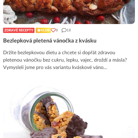
8
18
ZDRAVÉ RECEPTY
KLUB
Bezlepková pletená vánočka z kvásku
Držíte bezlepkovou dietu a chcete si dopřát zdravou
pletenou vánočku bez cukru, lepku, vajec, droždí a másla?
Vymysleli jsme pro vás variantu kváskové váno
...