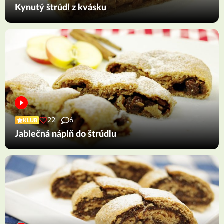
Kynutý štrúdl z kvásku
22
6
KLUB
Jablečná náplň do štrúdlu