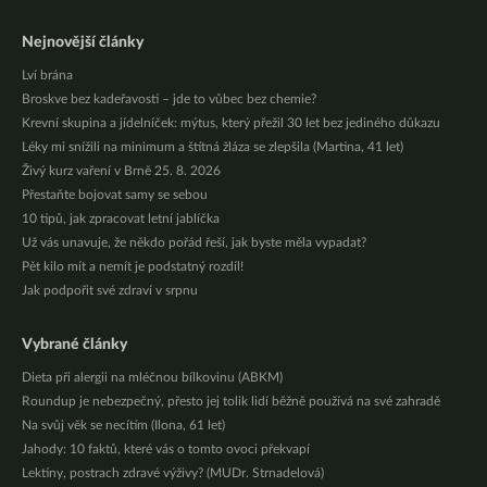
Nejnovější články
Lví brána
Broskve bez kadeřavosti – jde to vůbec bez chemie?
Krevní skupina a jídelníček: mýtus, který přežil 30 let bez jediného důkazu
Léky mi snížili na minimum a štítná žláza se zlepšila (Martina, 41 let)
Živý kurz vaření v Brně 25. 8. 2026
Přestaňte bojovat samy se sebou
10 tipů, jak zpracovat letní jablíčka
Už vás unavuje, že někdo pořád řeší, jak byste měla vypadat?
Pět kilo mít a nemít je podstatný rozdíl!
Jak podpořit své zdraví v srpnu
Vybrané články
Dieta při alergii na mléčnou bílkovinu (ABKM)
Roundup je nebezpečný, přesto jej tolik lidí běžně používá na své zahradě
Na svůj věk se necítím (Ilona, 61 let)
Jahody: 10 faktů, které vás o tomto ovoci překvapí
Lektiny, postrach zdravé výživy? (MUDr. Strnadelová)