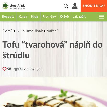
SHODIT KILA?
Recepty
Kurzy
Klub
Proměny
O Evě
Jak začít
Domů
>
Klub Jíme Jinak
>
Vaření
Tofu “tvarohová” náplň do
štrúdlu
68
Do oblíbených