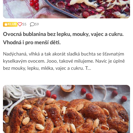
55
59
KLUB
Ovocná bublanina bez lepku, mouky, vajec a cukru.
Vhodná i pro menší děti.
Nadýchaná, vlhká a tak akorát sladká buchta se šťavnatým
kyselkavým ovocem. Jooo, takové milujeme. Navíc je úplně
bez mouky, lepku, mléka, vajec a cukru. T
...