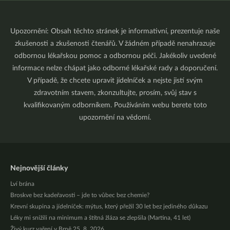
Upozornění: Obsah těchto stránek je informativní, prezentuje naše
zkušenosti a zkušenosti čtenářů. V žádném případě nenahrazuje
odbornou lékařskou pomoc a odbornou péči. Jakékoliv uvedené
informace nelze chápat jako odborné lékařské rady a doporučení.
V případě, že chcete upravit jídelníček a nejste jistí svým
zdravotním stavem, zkonzultujte, prosím, svůj stav s
kvalifikovaným odborníkem. Používáním webu berete toto
upozornění na vědomí.
Nejnovější články
Lví brána
Broskve bez kadeřavosti – jde to vůbec bez chemie?
Krevní skupina a jídelníček: mýtus, který přežil 30 let bez jediného důkazu
Léky mi snížili na minimum a štítná žláza se zlepšila (Martina, 41 let)
Živý kurz vaření v Brně 25. 8. 2026