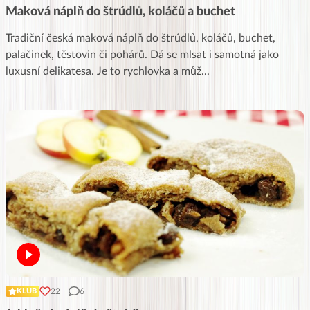
Maková náplň do štrúdlů, koláčů a buchet
Tradiční česká maková náplň do štrúdlů, koláčů, buchet,
palačinek, těstovin či pohárů. Dá se mlsat i samotná jako
luxusní delikatesa. Je to rychlovka a můž
...
22
6
KLUB