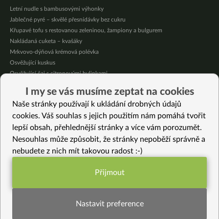
Letní nudle s bambusovými výhonky
Jablečné pyré – skvělé přesnídávky bez cukru
Křupavé tofu s restovanou zeleninou, žampiony a bulgurem
Nakládaná cuketa – kvašáky
Mrkvovo-dýňová krémová polévka
Osvěžující kuskus
Osvěžující čaj s citronovými bylinkami
Nepečený jablečný dort s rybízem
I my se vás musíme zeptat na cookies
Čokoládové muffiny s mangovým krémem
Naše stránky používají k ukládání drobných údajů
Meruňky a jablka v citrónovém želé
cookies. Váš souhlas s jejich použitím nám pomáhá tvořit
lepší obsah, přehlednější stránky a více vám porozumět.
Vybrané recepty
Nesouhlas může způsobit, že stránky nepoběží správně a
Hrachová kaše s česnekem a majoránkou
nebudete z nich mít takovou radost :-)
Česneková rýže s mangoldem
Domácí udon nudle s arašídovou omáčkou – foto postup
Přijmout
Dýňová pěna
Funkční nastavení potřebujeme (vždy
Jak udělat domácí kvašenou zeleninu se solí (pickles ze zelí a mrkve)
aktivní)
Bezlepkové dýňové noky
Nastavit preference
Kapustový „dort“ s tempehem