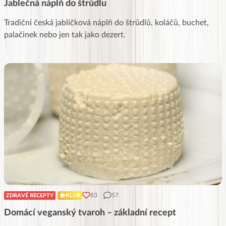
Jablečná náplň do štrúdlu
Tradiční česká jablíčková náplň do štrůdlů, koláčů, buchet,
palačinek nebo jen tak jako dezert.
83
57
ZDRAVÉ RECEPTY
KLUB
Domácí veganský tvaroh – základní recept