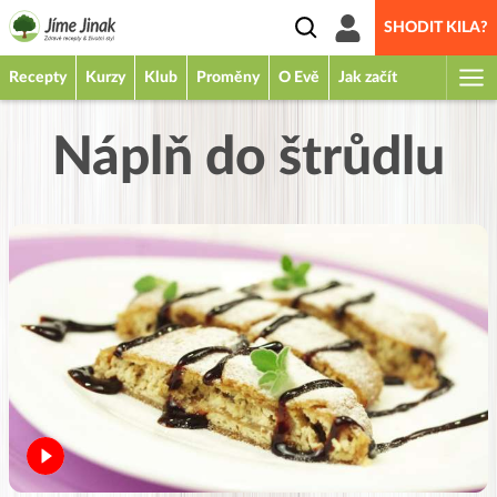
SHODIT KILA?
Recepty
Kurzy
Klub
Proměny
O Evě
Jak začít
Náplň do štrůdlu