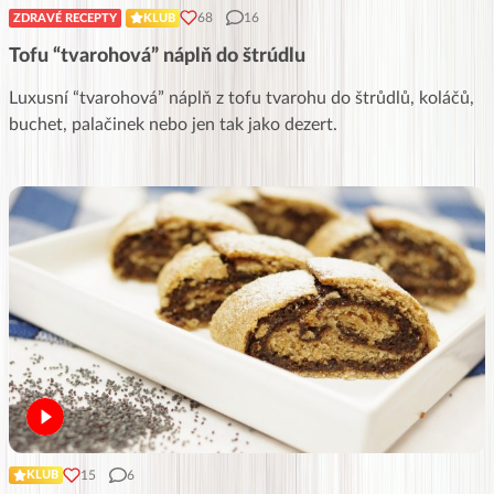
68
16
ZDRAVÉ RECEPTY
KLUB
Tofu “tvarohová” náplň do štrúdlu
Luxusní “tvarohová” náplň z tofu tvarohu do štrůdlů, koláčů,
buchet, palačinek nebo jen tak jako dezert.
15
6
KLUB