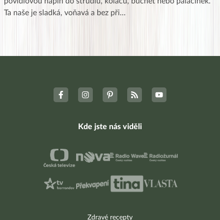
povidlovou náplň do štrúdlů, koláčů, buchet nebo palačinek.
Ta naše je sladká, voňavá a bez při
...
Kde jste nás viděli
Zdravé recepty