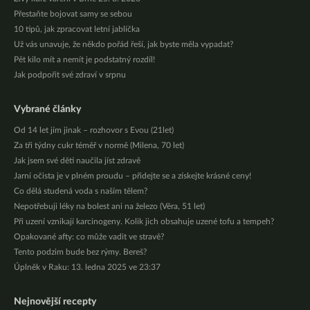
Přestaňte bojovat samy se sebou
10 tipů, jak zpracovat letní jablíčka
Už vás unavuje, že někdo pořád řeší, jak byste měla vypadat?
Pět kilo mít a nemít je podstatný rozdíl!
Jak podpořit své zdraví v srpnu
Vybrané články
Od 14 let jím jinak – rozhovor s Evou (21let)
Za tři týdny cukr téměř v normě (Milena, 70 let)
Jak jsem své děti naučila jíst zdravě
Jarní očista je v plném proudu – přidejte se a získejte krásné ceny!
Co dělá studená voda s naším tělem?
Nepotřebuji léky na bolest ani na železo (Věra, 51 let)
Při uzení vznikají karcinogeny. Kolik jich obsahuje uzené tofu a tempeh?
Opakované afty: co může vadit ve stravě?
Tento podzim bude bez rýmy. Bereš?
Úplněk v Raku: 13. ledna 2025 ve 23:37
Nejnovější recepty