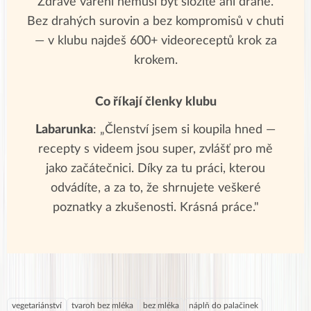
Zdravé vaření nemusí být složité ani drahé.
Bez drahých surovin a bez kompromisů v chuti
— v klubu najdeš 600+ videoreceptů krok za
krokem.
Co říkají členky klubu
Labarunka
: „Členství jsem si koupila hned —
recepty s videem jsou super, zvlášť pro mě
jako začátečnici. Díky za tu práci, kterou
odvádíte, a za to, že shrnujete veškeré
poznatky a zkušenosti. Krásná práce."
vegetariánství
tvaroh bez mléka
bez mléka
náplň do palačinek