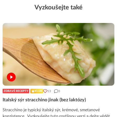
Vyzkoušejte také
13
3
ZDRAVÉ RECEPTY
KLUB
Italský sýr stracchino jinak (bez laktózy)
Stracchino je typický italský sýr, krémové, smetanové
konzistence. Vyzkoušejte tuto rostlinou verzi a dejte vědět,