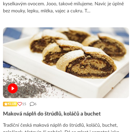
kyselkavým ovocem. Jooo, takové milujeme. Navíc je úplně
bez mouky, lepku, mléka, vajec a cukru. T
...
15
6
KLUB
Maková náplň do štrúdlů, koláčů a buchet
Tradiční česká maková náplň do štrúdlů, koláčů, buchet,