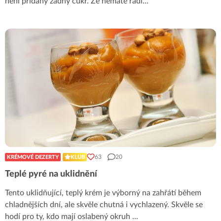
není přidaný žádný cukr. Že nemáte rádi
...
63
20
KRÉMOVÉ DEZERTY
KLUB
Teplé pyré na uklidnění
Tento uklidňující, teplý krém je výborný na zahřátí během
chladnějších dní, ale skvěle chutná i vychlazený. Skvěle se
hodí pro ty, kdo mají oslabený okruh
...