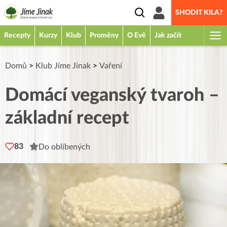
SHODIT KILA?
Recepty
Kurzy
Klub
Proměny
O Evě
Jak začít
Domů
>
Klub Jíme Jinak
>
Vaření
Domácí veganský tvaroh –
základní recept
83
Do oblíbených