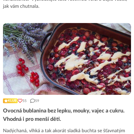
jak vám chutnala.
55
59
KLUB
Ovocná bublanina bez lepku, mouky, vajec a cukru.
Vhodná i pro menší děti.
Nadýchaná, vlhká a tak akorát sladká buchta se šťavnatým