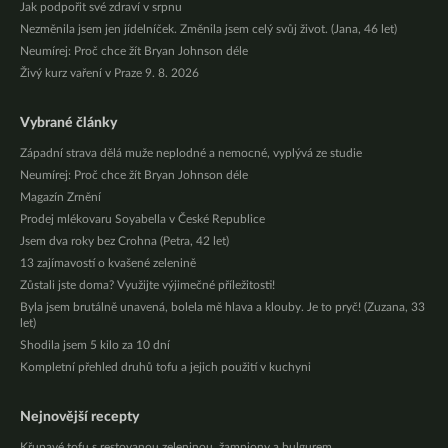
Jak podpořit své zdraví v srpnu
Nezměnila jsem jen jídelníček. Změnila jsem celý svůj život. (Jana, 46 let)
Neumírej: Proč chce žít Bryan Johnson déle
Živý kurz vaření v Praze 9. 8. 2026
Vybrané články
Západní strava dělá muže neplodné a nemocné, vyplývá ze studie
Neumírej: Proč chce žít Bryan Johnson déle
Magazín Zrnění
Prodej mlékovaru Soyabella v České Republice
Jsem dva roky bez Crohna (Petra, 42 let)
13 zajímavostí o kvašené zelenině
Zůstali jste doma? Využijte výjimečné příležitosti!
Byla jsem brutálně unavená, bolela mě hlava a klouby. Je to pryč! (Zuzana, 33
let)
Shodila jsem 5 kilo za 10 dní
Kompletní přehled druhů tofu a jejich použití v kuchyni
Nejnovější recepty
Křupavé tofu s restovanou zeleninou, žampiony a bulgurem