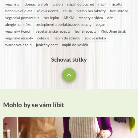
veganství
domácí tvaroh
tvaroh
náplň do buchet
náplň
ricotta
bezlepková dieta
sójová ricotta
celiak
tvaroh bez laktózy
bez laktózy
veganská pomazánka
bez lepku
ABKM
recepty a videa
děti
alergie na mléko
bezlepkové a bezlaktózové recepty
vegan
veganský tvaroh
vegetariánské recepty
levné recepty
Klub Jíme Jinak
veganské recepty
celiakie
náplň do štrůdlu
sójové mléko
tvarohová náplň
jablečný ocet
náplň do koláčů
Schovat štítky
Mohlo by se vám líbit