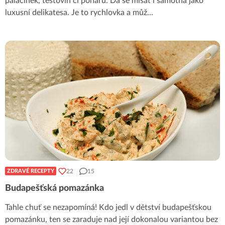
palačinek, těstovin či pohárů. Dá se mlsat i samotná jako
luxusní delikatesa. Je to rychlovka a můž
...
22
15
ZDRAVÉ RECEPTY
Budapešťská pomazánka
Tahle chuť se nezapomíná! Kdo jedl v dětství budapešťskou
pomazánku, ten se zaraduje nad její dokonalou variantou bez