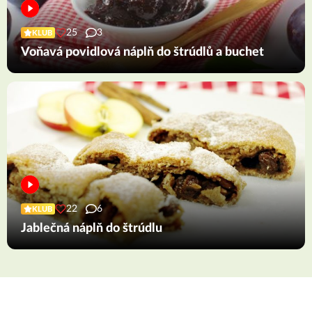
25
3
KLUB
Voňavá povidlová náplň do štrúdlů a buchet
22
6
KLUB
Jablečná náplň do štrúdlu