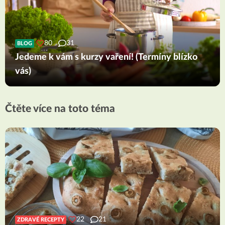
80
31
BLOG
Jedeme k vám s kurzy vaření! (Termíny blízko
vás)
Čtěte více na toto téma
22
21
ZDRAVÉ RECEPTY