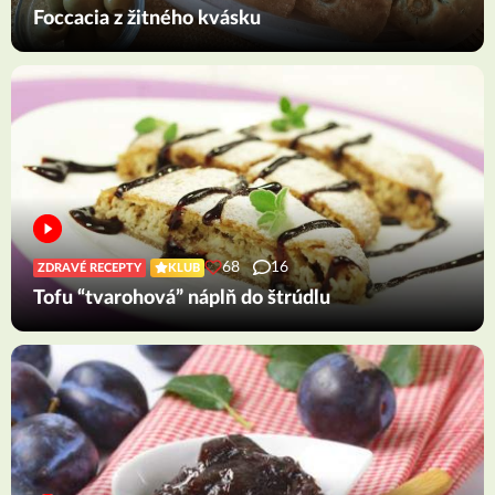
Foccacia z žitného kvásku
68
16
ZDRAVÉ RECEPTY
KLUB
Tofu “tvarohová” náplň do štrúdlu