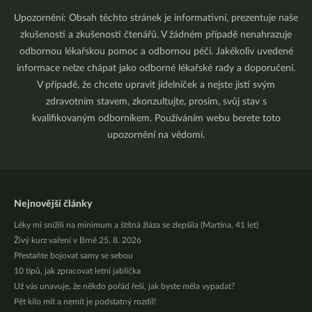
Upozornění: Obsah těchto stránek je informativní, prezentuje naše
zkušenosti a zkušenosti čtenářů. V žádném případě nenahrazuje
odbornou lékařskou pomoc a odbornou péči. Jakékoliv uvedené
informace nelze chápat jako odborné lékařské rady a doporučení.
V případě, že chcete upravit jídelníček a nejste jistí svým
zdravotním stavem, zkonzultujte, prosím, svůj stav s
kvalifikovaným odborníkem. Používáním webu berete toto
upozornění na vědomí.
Nejnovější články
Léky mi snížili na minimum a štítná žláza se zlepšila (Martina, 41 let)
Živý kurz vaření v Brně 25. 8. 2026
Přestaňte bojovat samy se sebou
10 tipů, jak zpracovat letní jablíčka
Už vás unavuje, že někdo pořád řeší, jak byste měla vypadat?
Pět kilo mít a nemít je podstatný rozdíl!