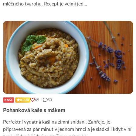
mléčného tvarohu. Recept je velmi jed
...
69
53
KAŠE
KLUB
Pohanková kaše s mákem
Perfektní vydatná kaši na zimní snídani. Zahřeje, je
připravená za pár minut v jednom hrnci a je sladká i když v ní