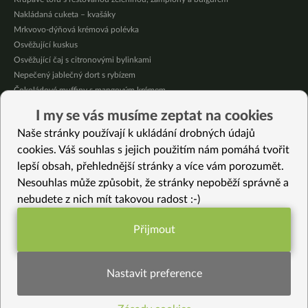
Nakládaná cuketa – kvašáky
Mrkvovo-dýňová krémová polévka
Osvěžující kuskus
Osvěžující čaj s citronovými bylinkami
Nepečený jablečný dort s rybízem
Čokoládové muffiny s mangovým krémem
Meruňky a jablka v citrónovém želé
I my se vás musíme zeptat na cookies
Krémová zeleninová polévka s koprem a vločkami
Naše stránky používají k ukládání drobných údajů
Celozrnná rýže basmati se zeleninou
cookies. Váš souhlas s jejich použitím nám pomáhá tvořit
lepší obsah, přehlednější stránky a více vám porozumět.
Vybrané recepty
Nesouhlas může způsobit, že stránky nepoběží správně a
Květák Manchurian gobi
nebudete z nich mít takovou radost :-)
Bezlepková krémová omáčka s letní zeleninou a křupavým bazalkovým tofu
Hrášková polévka s rýží
Přijmout
Celozrnné palačinky s jablečným pyré
Funkční nastavení potřebujeme (vždy
Vegoyaki s shiitake
aktivní)
Italský fazolový salát
Nastavit preference
Adzuki na paprice
Lískooříškové mléko s vanilkou