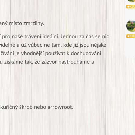
KL
ný místo zmrzliny.
 pro naše trávení ideální. Jednou za čas se nic
KL
idelně a už vůbec ne tam, kde již jsou nějaké
ažívání je vhodnější používat k dochucování
ou získáme tak, že zázvor nastrouháme a
kuřičný škrob nebo arrowroot.