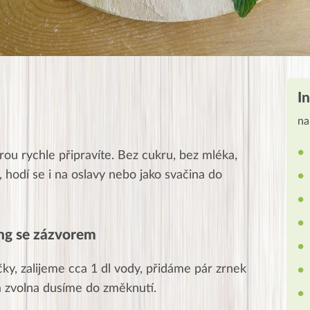
I
na
ou rychle připravíte. Bez cukru, bez mléka,
, hodí se i na oslavy nebo jako svačina do
ing se zázvorem
ky, zalijeme cca 1 dl vody, přidáme pár zrnek
 a zvolna dusíme do změknutí.