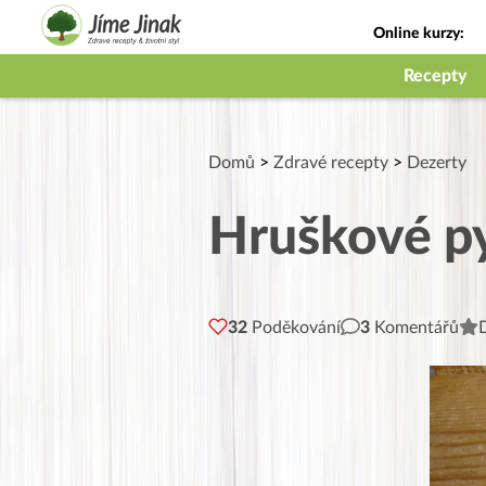
Online kurzy:
Jak na babičky
Recepty
Domů
>
Zdravé recepty
>
Dezerty
Hruškové py
32
Poděkování
3
Komentářů