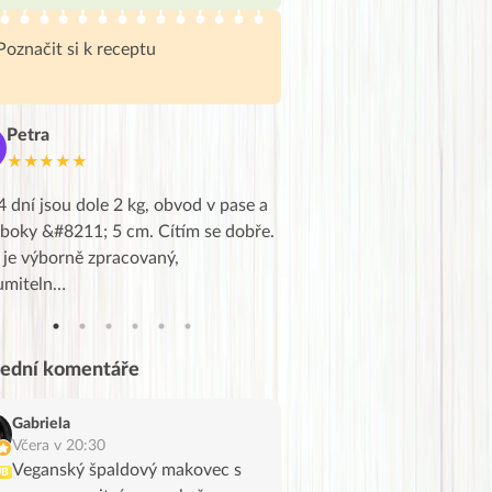
Poznačit si k receptu
Petra
Marie
M
★★★★★
★★★★★
4 dní jsou dole 2 kg, obvod v pase a
Dnes jsem to konečně vytáh
 boky &#8211; 5 cm. Cítím se dobře.
zapadlé pošty a poslechla j
 je výborně zpracovaný,
videa od EVY. Koho by nepř
umiteln…
tahl…
lední komentáře
Gabriela
Včera v 20:30
Veganský špaldový makovec s
UB