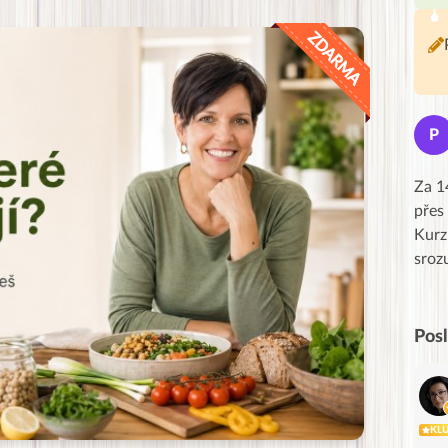
Jana
J
P
★★★★★
Moc Vám všem děkuji za krásný pátek,
Za 1
obzvlášť velké poděkování, obdiv a
přes
uznání pro hlavní dvojici Peťa a Gábi!! 👏
Kurz
Posílá…
sroz
Pos
KL