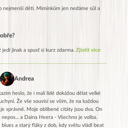
o nejmenší děti. Miminkům jen nedáme sůl a
 dobře?
ž jedí jinak a spusť si kurz zdarma.
Zjistit více
Andrea
azím heslo, že i malí lidé dokážou dělat velké
kuchyni. Že vše souvisí se vším, že na každou
 je správně. Moje oblíbené citáty jsou dva. On
 nepos... a Daina Heera - Všechno je volba.
lues a starý fláky z dob, kdy světu vládl beat