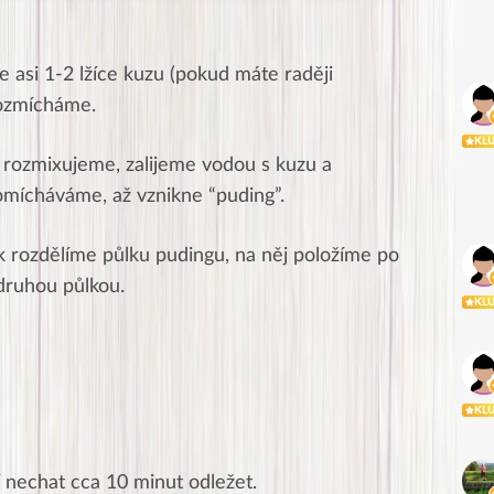
 asi 1-2 lžíce kuzu (pokud máte raději
 rozmícháme.
KL
ozmixujeme, zalijeme vodou s kuzu a
omícháváme, až vznikne “puding”.
 rozdělíme půlku pudingu, na něj položíme po
druhou půlkou.
KL
KL
í nechat cca 10 minut odležet.