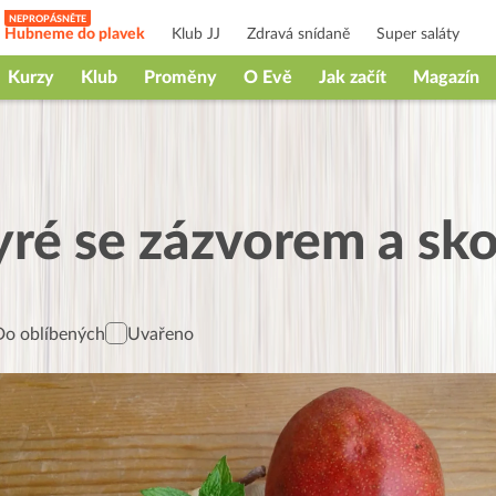
Hubneme do plavek
Klub JJ
Zdravá snídaně
Super saláty
Kurzy
Klub
Proměny
O Evě
Jak začít
Magazín
ré se zázvorem a sko
Do oblíbených
Uvařeno