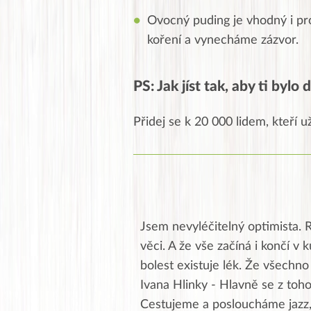
Ovocný puding je vhodný i pr
koření a vynecháme zázvor.
PS: Jak jíst tak, aby ti bylo
Přidej se k 20 000 lidem, kteří u
Jsem nevyléčitelný optimista. R
věci. A že vše začíná i končí v 
bolest existuje lék. Že všechno
Ivana Hlinky - Hlavně se z toho
Cestujeme a posloucháme jazz, b