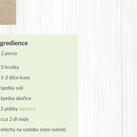
ngredience
 2 porce
3 hrušky
1-2 lžíce kuzu
špetka soli
špetka skořice
2 plátky
zázvoru
cca 2 dl vody
ořechy na ozdobu (není nutné)