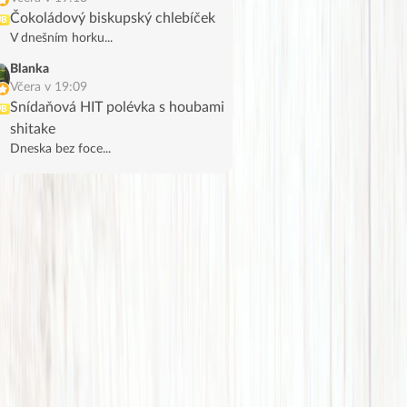
Čokoládový biskupský chlebíček
UB
V dnešním horku...
Blanka
Včera v 19:09
Snídaňová HIT polévka s houbami
UB
shitake
Dneska bez foce...