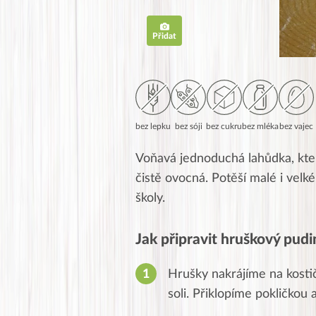
Přidat
bez lepku
bez sóji
bez cukru
bez mléka
bez vajec
Voňavá jednoduchá lahůdka, kter
čistě ovocná. Potěší malé i velké
školy.
Jak připravit hruškový pud
Hrušky nakrájíme na kostič
soli. Přiklopíme pokličkou