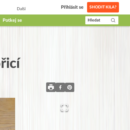
Přihlásit se
SHODIT KILA?
Další
Potkej se
Hledat
řicí