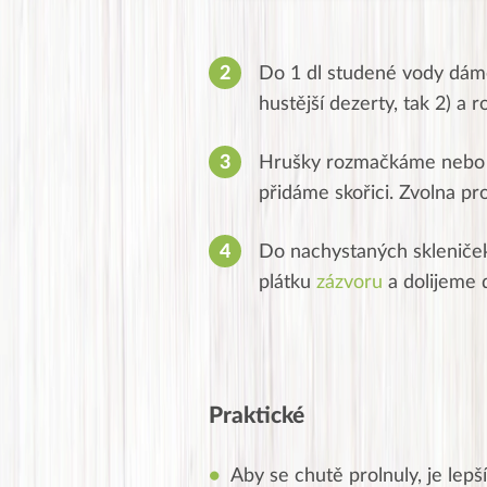
Do 1 dl studené vody dáme
hustější dezerty, tak 2) a
Hrušky rozmačkáme nebo r
přidáme skořici. Zvolna pr
Do nachystaných skleniček
plátku
zázvoru
a dolijeme 
Praktické
Aby se chutě prolnuly, je lepš