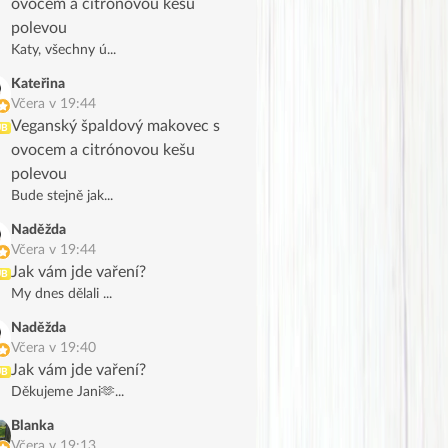
ovocem a citrónovou kešu
polevou
Katy, všechny ú...
Kateřina
Včera v 19:44
Veganský špaldový makovec s
UB
ovocem a citrónovou kešu
polevou
Bude stejně jak...
Naděžda
Včera v 19:44
Jak vám jde vaření?
UB
My dnes dělali ...
Naděžda
Včera v 19:40
Jak vám jde vaření?
UB
Děkujeme Jani🫶...
Blanka
Včera v 19:13