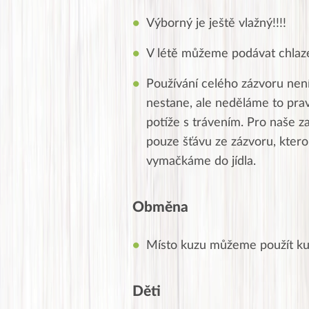
Výborný je ještě vlažný!!!!
V létě můžeme podávat chlaze
Používání celého zázvoru není
nestane, ale neděláme to prav
potíže s trávením. Pro naše z
pouze šťávu ze zázvoru, kter
vymačkáme do jídla.
Obměna
Místo kuzu můžeme použít ku
Děti