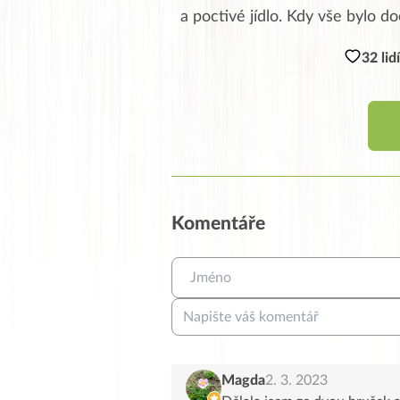
a poctivé jídlo. Kdy vše bylo do
32 lid
Komentáře
Magda
2. 3. 2023