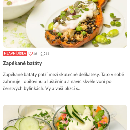
16
11
HLAVNÍ JÍDLA
Zapékané batáty
Zapékané batáty patří mezi skutečné delikatesy. Tato v sobě
zahrnuje i obilovinu a luštěninu a navíc skvěle voní po
čerstvých bylinkách. Vy a vaši blízcí s
...