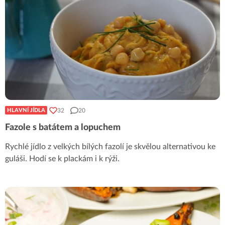
32
20
HLAVNÍ JÍDLA
Fazole s batátem a lopuchem
Rychlé jídlo z velkých bílých fazolí je skvělou alternativou ke
guláši. Hodí se k plackám i k rýži.