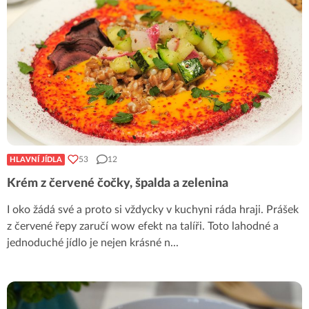
53
12
HLAVNÍ JÍDLA
Krém z červené čočky, špalda a zelenina
I oko žádá své a proto si vždycky v kuchyni ráda hraji. Prášek
z červené řepy zaručí wow efekt na talíři. Toto lahodné a
jednoduché jídlo je nejen krásné n
...