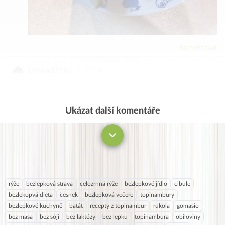
Komentovat
Lenka3316
3. 2. 2024
Moooc som si pochutila,síce bez topinamburu a
pridala som ružičkovú kapustu ,ďakujem
Ukázat další komentáře
Komentovat
rýže
bezlepková strava
celozrnná rýže
bezlepkové jídlo
cibule
bezlekopvá dieta
česnek
bezlepková večeře
topinambury
bezlepkové kuchyně
batát
recepty z topinambur
rukola
gomasio
bez masa
bez sóji
bez laktózy
bez lepku
topinambura
obiloviny