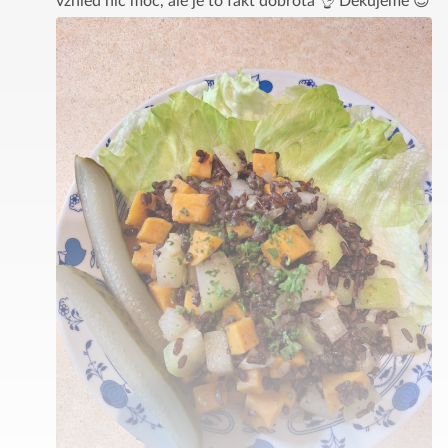
vzhled nic moc, ale je to fakt dobrota 👌 Děkujeme 😊