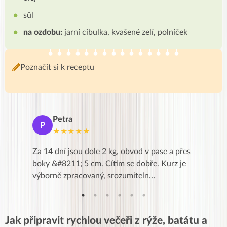
sůl
na ozdobu:
jarní cibulka, kvašené zelí, polníček
Poznačit si k receptu
Petra
Ma
P
M
★★★★★
★
k,
Za 14 dní jsou dole 2 kg, obvod v pase a přes
Dnes jse
znání pro
boky &#8211; 5 cm. Cítím se dobře. Kurz je
zapadlé p
…
výborně zpracovaný, srozumiteln…
od EVY. 
Jak připravit rychlou večeři z rýže, batátu a