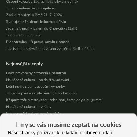
Osobní vzkaz od Evy, zakladatelky Jíme Jinak
Julie už nebere léky na epilepsii
Živý kurz vaření v Brně 21. 7. 2026
Startujeme 14-denní lednovou očistu
Jedeme k moři – balení do Chorvatska (1.díl)
Já do krámu nemusím
Biopotraviny – 8 pravd, omylů a otázek
Jela jsem na setrvačník, až jsem vyhořela (Radka, 45 let)
Nejnovější recepty
Oves provoněný citrónem a bazalkou
Nakládaná cuketa – na delší skladování
Letní nudle s bambusovými výhonky
Jablečné pyré – skvělé přesnídávky bez cukru
Křupavé tofu s restovanou zeleninou, žampiony a bulgurem
Nakládaná cuketa – kvašáky
Mrkvovo-dýňová krémová polévka
Osvěžující kuskus
I my se vás musíme zeptat na cookies
Osvěžující čaj s citronovými bylinkami
Naše stránky používají k ukládání drobných údajů
Nepečený jablečný dort s rybízem