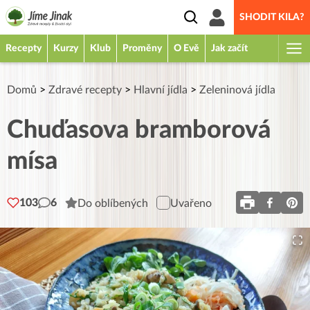
SHODIT KILA?
Recepty
Kurzy
Klub
Proměny
O Evě
Jak začít
Domů
>
Zdravé recepty
>
Hlavní jídla
>
Zeleninová jídla
Chuďasova bramborová
mísa
103
6
Do oblíbených
Uvařeno