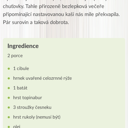
chuťovky. Tahle přirozeně bezlepková večeře
připomínající nastavovanou kaši nás mile překvapila.
Pár surovin a taková dobrota.
Ingredience
2 porce
1 cibule
hrnek uvařené celozrnné rýže
1 batát
hrst topinabur
3 stroužky česneku
hrst rukoly (nemusí být)
olej