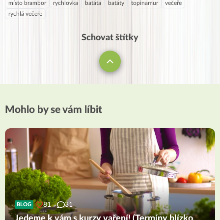
místo brambor
rychlovka
batáta
batáty
topinamur
večeře
rychlá večeře
Schovat štítky
Mohlo by se vám líbit
81
31
BLOG
Jedeme k vám s kurzy vaření! (Termíny blízko