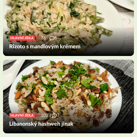
76
8
HLAVNÍ JÍDLA
Rizoto s mandlovým krémem
102
7
HLAVNÍ JÍDLA
Libanonský hashweh jinak