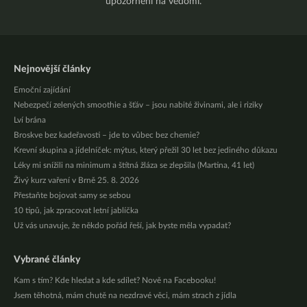
upozornění na vědomí.
Nejnovější články
Emoční zajídání
Nebezpečí zelených smoothie a šťáv – jsou nabité živinami, ale i riziky
Lví brána
Broskve bez kadeřavosti – jde to vůbec bez chemie?
Krevní skupina a jídelníček: mýtus, který přežil 30 let bez jediného důkazu
Léky mi snížili na minimum a štítná žláza se zlepšila (Martina, 41 let)
Živý kurz vaření v Brně 25. 8. 2026
Přestaňte bojovat samy se sebou
10 tipů, jak zpracovat letní jablíčka
Už vás unavuje, že někdo pořád řeší, jak byste měla vypadat?
Vybrané články
Kam s tím? Kde hledat a kde sdílet? Nově na Facebooku!
Jsem těhotná, mám chutě na nezdravé věci, mám strach z jídla