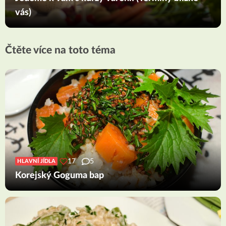
vás)
Čtěte více na toto téma
17
5
HLAVNÍ JÍDLA
Korejský Goguma bap