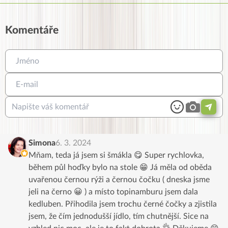
Komentáře
Simona
6. 3. 2024
Mňam, teda já jsem si šmákla 😋 Super rychlovka,
během půl hoďky bylo na stole 😁 Já měla od oběda
uvařenou černou rýži a černou čočku ( dneska jsme
jeli na černo 😀 ) a místo topinamburu jsem dala
kedluben. Přihodila jsem trochu černé čočky a zjistila
jsem, že čím jednodušší jídlo, tím chutnější. Sice na