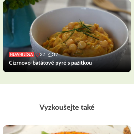
32
17
HLAVNÍ JÍDLA
Cizrnovo-batátové pyré s pažitkou
Vyzkoušejte také