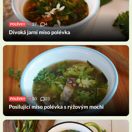
27
4
POLÉVKY
Divoká jarní miso polévka
50
23
POLÉVKY
Posilující miso polévka s rýžovým mochi