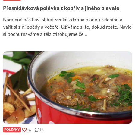
Přesnídávková polévka z kopřiv a jiného plevele
Náramně nás baví sbírat venku zdarma planou zeleninu a
vařit si z ní obědy a večeře. Užíváme si to, dokud roste. Navíc
si pochutnáváme a těla zásobujeme če
...
16
16
POLÉVKY