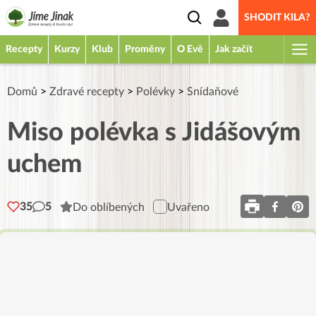
SHODIT KILA?
Recepty
Kurzy
Klub
Proměny
O Evě
Jak začít
Domů
>
Zdravé recepty
>
Polévky
>
Snídaňové
Miso polévka s Jidášovým
uchem
35
5
Do oblíbených
Uvařeno