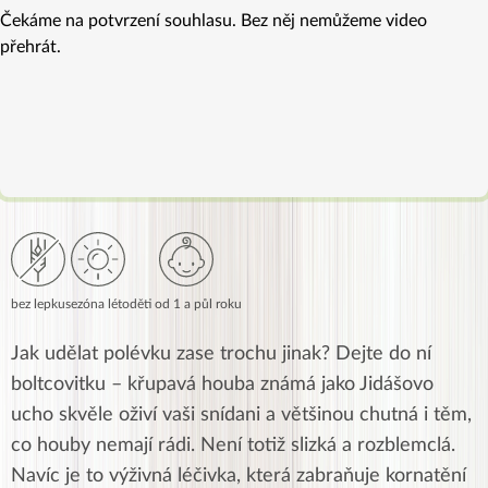
Čekáme na potvrzení souhlasu. Bez něj nemůžeme video
přehrát.
bez lepku
sezóna léto
děti od 1 a půl roku
Jak udělat polévku zase trochu jinak? Dejte do ní
boltcovitku – křupavá houba známá jako Jidášovo
ucho skvěle oživí vaši snídani a většinou chutná i těm,
co houby nemají rádi. Není totiž slizká a rozblemclá.
Navíc je to výživná léčivka, která zabraňuje kornatění