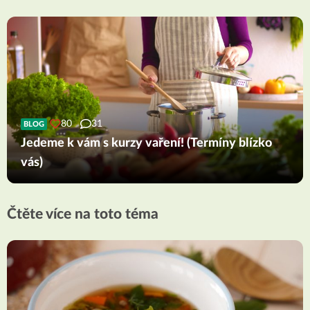
80
31
BLOG
Jedeme k vám s kurzy vaření! (Termíny blízko
vás)
Čtěte více na toto téma