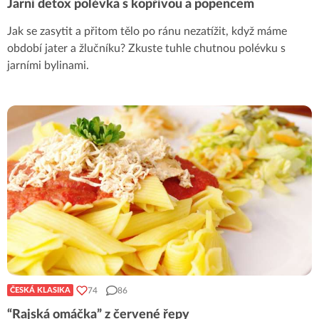
Jarní detox polévka s kopřivou a popencem
Jak se zasytit a přitom tělo po ránu nezatížit, když máme
období jater a žlučníku? Zkuste tuhle chutnou polévku s
jarními bylinami.
74
86
ČESKÁ KLASIKA
“Rajská omáčka” z červené řepy