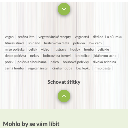
vegan
sezóna léto
vegetariánské recepty
veganství
děti od 1 a půl roku
fitness strava
snídaně
bezlepková dieta
polévka
low carb
miso polévka
celiak
video
fit strava
houby
houba
celiakie
detox polévka
mrkev
boltcovitka bezová
brokolice
jidášovou ucho
pórek
polévka s houbama
paleo
houbová polévky
divoká zelenina
černá houba
vegetariánství
čínská houba
bez lepku
miso pasta
Schovat štítky
Mohlo by se vám líbit