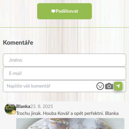
Poděkovat
Komentáře
Blanka
23. 8. 2025
Trochu jinak. Houba Kovář a opět perfektní. Blanka