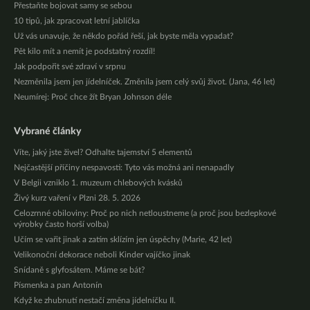
Přestaňte bojovat samy se sebou
10 tipů, jak zpracovat letní jablíčka
Už vás unavuje, že někdo pořád řeší, jak byste měla vypadat?
Pět kilo mít a nemít je podstatný rozdíl!
Jak podpořit své zdraví v srpnu
Nezměnila jsem jen jídelníček. Změnila jsem celý svůj život. (Jana, 46 let)
Neumírej: Proč chce žít Bryan Johnson déle
Vybrané články
Víte, jaký jste živel? Odhalte tajemství 5 elementů
Nejčastější příčiny nespavosti: Tyto vás možná ani nenapadly
V Belgii vzniklo 1. muzeum chlebových kvásků
Živý kurz vaření v Plzni 28. 5. 2026
Celozrnné obiloviny: Proč po nich netloustneme (a proč jsou bezlepkové
výrobky často horší volba)
Učím se vařit jinak a zatím sklízím jen úspěchy (Marie, 42 let)
Velikonoční dekorace neboli Kinder vajíčko jinak
Snídaně s glyfosátem. Máme se bát?
Písmenka a pan Antonín
Když ke zhubnutí nestačí změna jídelníčku II.