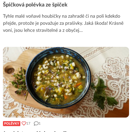
Špičková polévka ze špiček
Tyhle malé voňavé houbičky na zahradě či na poli kdekdo
přejde, protože je považuje za prašivky. Jaká škoda! Krásně
voní, jsou lehce stravitelné a z obyčej
...
17
1
POLÉVKY