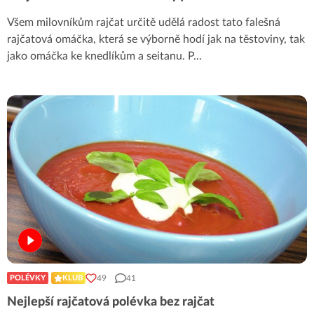
Všem milovníkům rajčat určitě udělá radost tato falešná
rajčatová omáčka, která se výborně hodí jak na těstoviny, tak
jako omáčka ke knedlíkům a seitanu. P
...
49
41
POLÉVKY
KLUB
Nejlepší rajčatová polévka bez rajčat