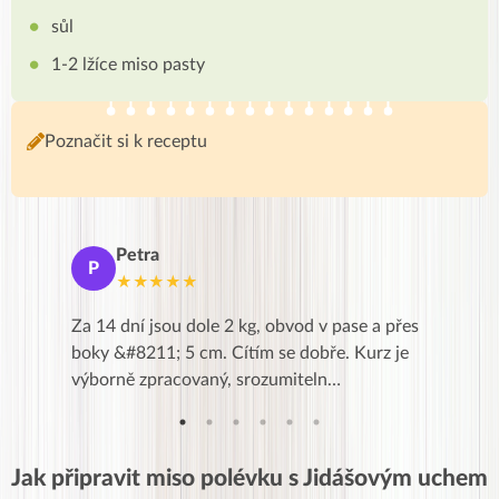
sůl
1-2 lžíce miso pasty
Poznačit si k receptu
Petra
Ma
P
M
★★★★★
★
k,
Za 14 dní jsou dole 2 kg, obvod v pase a přes
Dnes jse
znání pro
boky &#8211; 5 cm. Cítím se dobře. Kurz je
zapadlé p
…
výborně zpracovaný, srozumiteln…
od EVY. 
Jak připravit miso polévku s Jidášovým uchem