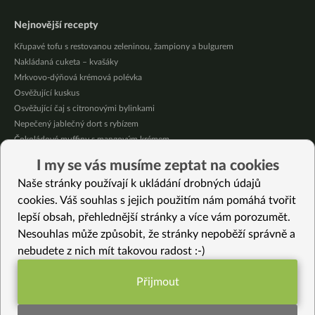
Nejnovější recepty
Křupavé tofu s restovanou zeleninou, žampiony a bulgurem
Nakládaná cuketa – kvašáky
Mrkvovo-dýňová krémová polévka
Osvěžující kuskus
Osvěžující čaj s citronovými bylinkami
Nepečený jablečný dort s rybízem
Čokoládové muffiny s mangovým krémem
Meruňky a jablka v citrónovém želé
I my se vás musíme zeptat na cookies
Krémová zeleninová polévka s koprem a vločkami
Naše stránky používají k ukládání drobných údajů
Celozrnná rýže basmati se zeleninou
cookies. Váš souhlas s jejich použitím nám pomáhá tvořit
lepší obsah, přehlednější stránky a více vám porozumět.
Vybrané recepty
Nesouhlas může způsobit, že stránky nepoběží správně a
Thajský mrkvový krém
nebudete z nich mít takovou radost :-)
Rajma masala – kari z červených fazolí
Dýňová omáčka na těstoviny
Přijmout
Domácí tortilla chipsy
Funkční nastavení potřebujeme (vždy
Hroznová marmeláda bez cukru
aktivní)