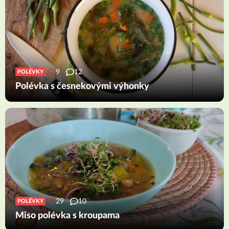
9
12
POLÉVKY
Polévka s česnekovými výhonky
29
10
POLÉVKY
Miso polévka s kroupama