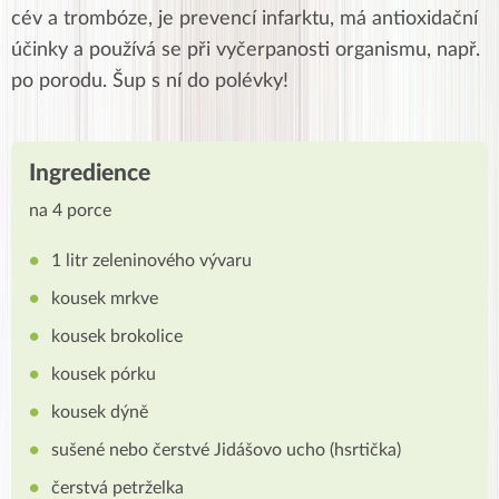
cév a trombóze, je prevencí infarktu, má antioxidační
účinky a používá se při vyčerpanosti organismu, např.
po porodu. Šup s ní do polévky!
Ingredience
na 4 porce
1 litr zeleninového vývaru
kousek mrkve
kousek brokolice
kousek pórku
kousek dýně
sušené nebo čerstvé Jidášovo ucho (hsrtička)
čerstvá petrželka