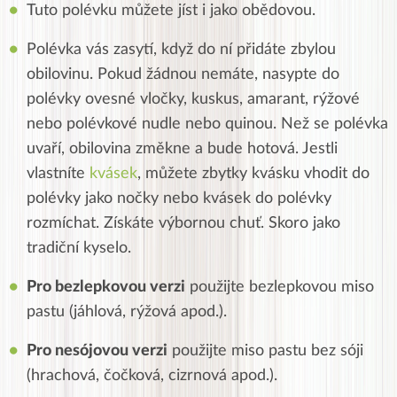
Tuto polévku můžete jíst i jako obědovou.
Polévka vás zasytí, když do ní přidáte zbylou
obilovinu. Pokud žádnou nemáte, nasypte do
polévky ovesné vločky, kuskus, amarant, rýžové
nebo polévkové nudle nebo quinou. Než se polévka
uvaří, obilovina změkne a bude hotová. Jestli
vlastníte
kvásek
, můžete zbytky kvásku vhodit do
polévky jako nočky nebo kvásek do polévky
rozmíchat. Získáte výbornou chuť. Skoro jako
tradiční kyselo.
Pro bezlepkovou verzi
použijte bezlepkovou miso
pastu (jáhlová, rýžová apod.).
Pro nesójovou verzi
použijte miso pastu bez sóji
(hrachová, čočková, cizrnová apod.).