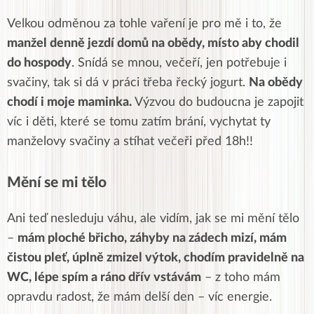
Velkou odměnou za tohle vaření je pro mě i to, že
manžel denně jezdí domů na obědy, místo aby chodil
do hospody
. Snídá se mnou, večeří, jen potřebuje i
svačiny, tak si dá v práci třeba řecký jogurt.
Na obědy
chodí i moje maminka.
Výzvou do budoucna je zapojit
víc i děti, které se tomu zatím brání, vychytat ty
manželovy svačiny a stíhat večeři před 18h!!
Mění se mi tělo
Ani teď nesleduju váhu, ale vidím, jak se mi mění tělo
–
mám ploché břicho, záhyby na zádech mizí, mám
čistou pleť, úplně zmizel výtok, chodím pravidelně na
WC, lépe spím a ráno dřív vstávám
– z toho mám
opravdu radost, že mám delší den – víc energie.