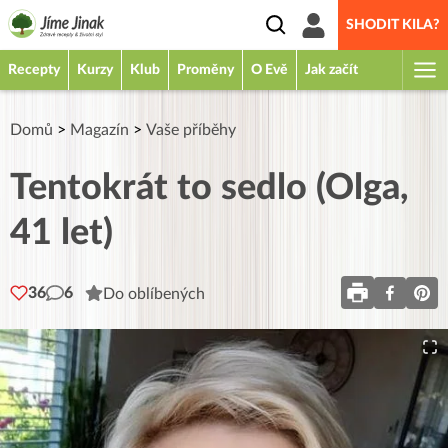
SHODIT KILA?
Recepty
Kurzy
Klub
Proměny
O Evě
Jak začít
Domů
>
Magazín
>
Vaše příběhy
Tentokrát to sedlo (Olga,
41 let)
36
6
Do oblíbených