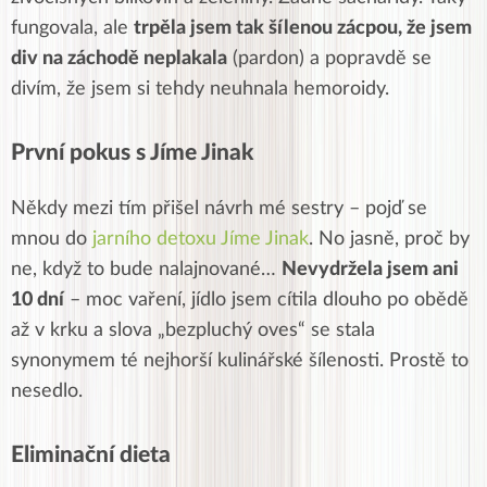
fungovala, ale
trpěla jsem tak šílenou zácpou, že jsem
div na záchodě neplakala
(pardon) a popravdě se
divím, že jsem si tehdy neuhnala hemoroidy.
První pokus s Jíme Jinak
Někdy mezi tím přišel návrh mé sestry – pojď se
mnou do
jarního detoxu Jíme Jinak
. No jasně, proč by
ne, když to bude nalajnované…
Nevydržela jsem ani
10 dní
– moc vaření, jídlo jsem cítila dlouho po obědě
až v krku a slova „bezpluchý oves“ se stala
synonymem té nejhorší kulinářské šílenosti. Prostě to
nesedlo.
Eliminační dieta