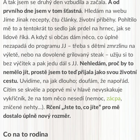
A tak jsem se druhý den vzbudila a začala.
A od
prvního dne jsem v tom šťastná
. Hledám na webu
Jíme Jinak recepty, čtu články, životní příběhy. Pohltilo
mě to a tentokrát to sedlo jak prdel na hrnec, jak se
lidově říká. A když si občas dám něco, co úplně
nezapadá do programu JJ – třeba s dětmi zmrzlinu na
výletě, nebo na dovolené grilovaný steak – užiju si to
bez výčitek a pak jedu dál s JJ.
Nehledám, proč by to
nemělo jít, prostě jsem to teď přijala jako svou životní
cestu.
Uvidíme, na jak dlouho; doufám, že napořád.
Cítím se skvěle a poprvé mi v hlavě nevyskakuje
vykřičník, že na tom něco nesedí (nemoc,
zácpa
,
zničené nehty…).
Rčení „Jste to, co jíte“ pro mě
dostalo úplně nový rozměr.
Co na to rodina