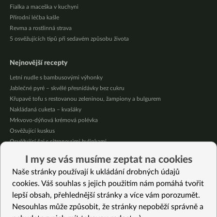
Fialka a maceška v kuchyni
Přírodní léčba kašle
Revma a rostlinná strava
5 osvěžujících tipů při sedavém způsobu života
Nejnovější recepty
Letní nudle s bambusovými výhonky
Jablečné pyré – skvělé přesnídávky bez cukru
Křupavé tofu s restovanou zeleninou, žampiony a bulgurem
Nakládaná cuketa – kvašáky
Mrkvovo-dýňová krémová polévka
Osvěžující kuskus
Osvěžující čaj s citronovými bylinkami
Nepečený jablečný dort s rybízem
I my se vás musíme zeptat na cookies
Čokoládové muffiny s mangovým krémem
Naše stránky používají k ukládání drobných údajů
Meruňky a jablka v citrónovém želé
cookies. Váš souhlas s jejich použitím nám pomáhá tvořit
lepší obsah, přehlednější stránky a více vám porozumět.
Vybrané recepty
Nesouhlas může způsobit, že stránky nepoběží správně a
Zelený talíř