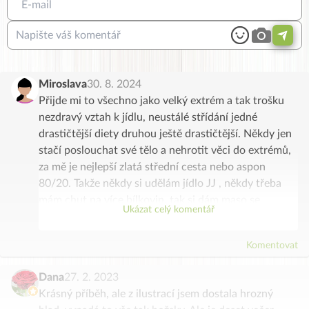
Miroslava
30. 8. 2024
Přijde mi to všechno jako velký extrém a tak trošku
nezdravý vztah k jídlu, neustálé střídání jedné
drastičtější diety druhou ještě drastičtější. Někdy jen
stačí poslouchat své tělo a nehrotit věci do extrémů,
za mě je nejlepší zlatá střední cesta nebo aspon
80/20. Takže někdy si udělám jídlo JJ , někdy třeba
mám chut na více bílkovin, tak si dám maso se
Ukázat celý komentář
zeleninou a na vánice klidně řízek (smažené je ale spíš
výjmečně), také jsem si všimla, že mojě tělo potřebuje
Komentovat
jinou stravu v létě, když jsou přes den teploty 30+
(česrtvé ovoce, zelenina a k tomu třeba plátek masa) a
Dana
27. 2. 2023
v zimě, kdy se zase stravuji více JJ a často dělám i
Krásný příběh, ale z ilustrací jsem dostala hrozný
různé teplé polévky.