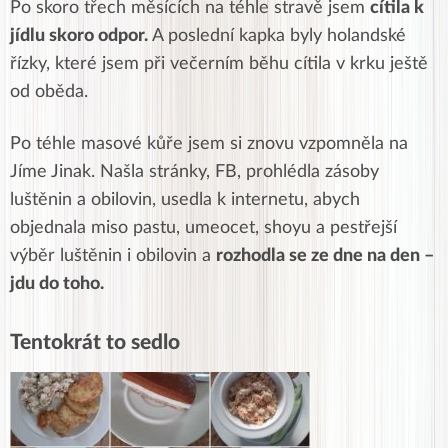
Po skoro třech měsících na téhle stravě jsem
cítila k
jídlu skoro odpor.
A poslední kapka byly holandské
řízky, které jsem při večerním běhu cítila v krku ještě
od oběda.
Po téhle masové kůře jsem si znovu vzpomněla na
Jíme Jinak. Našla stránky, FB, prohlédla zásoby
luštěnin a obilovin, usedla k internetu, abych
objednala miso pastu, umeocet, shoyu a pestřejší
výběr luštěnin i obilovin a
rozhodla se ze dne na den –
jdu do toho.
Tentokrát to sedlo