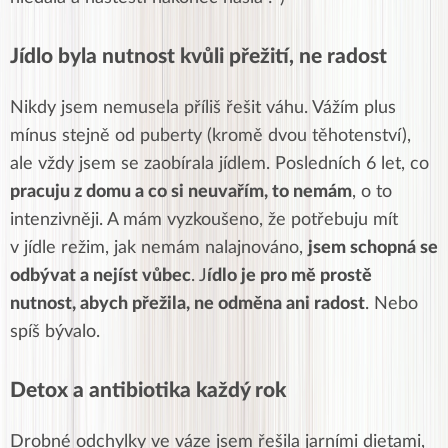
Jídlo byla nutnost kvůli přežití, ne radost
Nikdy jsem nemusela příliš řešit váhu. Vážím plus
mínus stejně od puberty (kromě dvou těhotenství),
ale vždy jsem se zaobírala jídlem. Posledních 6 let, co
pracuju z domu a co si neuvařím, to nemám
, o to
intenzivněji. A mám vyzkoušeno, že potřebuju mít
v jídle režim, jak nemám nalajnováno,
jsem schopná se
odbývat a nejíst vůbec
. J
ídlo je pro mě prostě
nutnost, abych přežila, ne odměna ani radost
. Nebo
spíš bývalo.
Detox a antibiotika každý rok
Drobné odchylky ve váze jsem řešila jarními dietami,