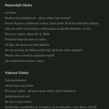
Nejnovější články
Lví brána
Broskve bez kadeřavosti – jde to vůbec bez chemie?
Krevní skupina a jídelníček: mýtus, který přežil 30 let bez jediného důkazu
Léky mi snížili na minimum a štítná žláza se zlepšila (Martina, 41 let)
Živý kurz vaření v Brně 25. 8. 2026
Přestaňte bojovat samy se sebou
10 tipů, jak zpracovat letní jablíčka
Už vás unavuje, že někdo pořád řeší, jak byste měla vypadat?
Pět kilo mít a nemít je podstatný rozdíl!
Jak podpořit své zdraví v srpnu
Vybrané články
Cukrové běsnění
Vánoce jsou za dveřmi
Živý kurz vaření – jak jsme spolu vařili v Dolní Dobrouči
Italská kuchyně a já
Na dno a zase vzhůru
Zmizel tlak v podbřišku, je mi teplo a už se nebudím v noci (Ilona, 63 let)