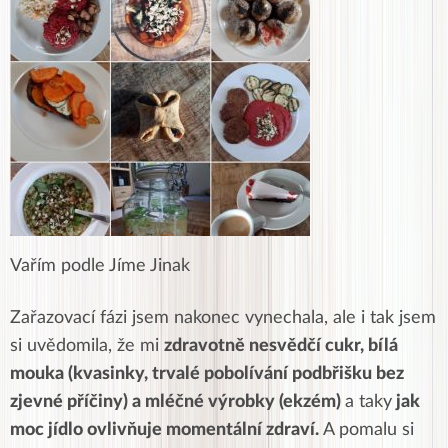
Vařím podle Jíme Jinak
Zařazovací fázi jsem nakonec vynechala, ale i tak jsem
si uvědomila, že mi
zdravotně nesvědčí cukr, bílá
mouka (kvasinky, trvalé pobolívání podbřišku bez
zjevné příčiny) a mléčné výrobky (ekzém)
a taky
jak
moc jídlo ovlivňuje momentální zdraví.
A pomalu si