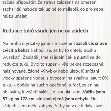
začala připouštět, že strava založená na omezení
sacharidů nabude tak úplně to nejlepší, co pro sebe
můžu udělat.
Redukce tuků všude jen ne na zádech
Na prahu čtyřicítky jsme s manželem
začali víc silově
cvičit a běhat
a shodli se, že by to chtělo trošku
„vysekat“. Zaplatili jsme si jídelníček a pustili se do
redukce tuků. Bylo to super – vše pěkně rozepsané,
nalajnované, žádné výhybky nebo úlety. K snídani
vločky spařené vodou s ovocem, na svačinu jogurt 0%
tuku, k obědu na sucho opečené kuřecí, zelenina,
obilovina, k večeři salát.. Jo, zhubla jsem.
Vážila jsem
57 kg na 173 cm, ale spokojená jsem nebyla
. Na
zádech jsem měla záhyby, že by se v nich daly sázet