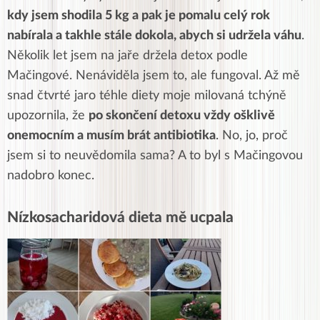
kdy jsem shodila 5 kg a pak je pomalu celý rok
nabírala a takhle stále dokola, abych si udržela váhu
.
Několik let jsem na jaře držela detox podle
Mačingové. Nenáviděla jsem to, ale fungoval. Až mě
snad čtvrté jaro téhle diety moje milovaná tchýně
upozornila, že
po skončení detoxu vždy ošklivě
onemocním a musím brát antibiotika
. No, jo, proč
jsem si to neuvědomila sama? A to byl s Mačingovou
nadobro konec.
Nízkosacharidová dieta mě ucpala