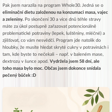
Pak jsem narazila na program Whole30. Jedná se o
eliminační dietu založenou na konzumaci masa, vajec
a zeleniny.
Po skončení 30 a více dnů téhle stravy
máte za úkol postupně zařazovat potencionálně
problematické potraviny (lepek, luštěniny, mléčné) a
zjišťovat, co vám nesvědčí. Program jde natolik do
hloubky, že musíte hledat skryté cukry v potravinách i
tam, kde byste to nečekali – např. v baleném mase,
dextrozu v šunce apod.
Vydržela jsem 58 dní, ale
toho masa bylo moc. Občas jsem dokonce snídala
pečený bůček :D