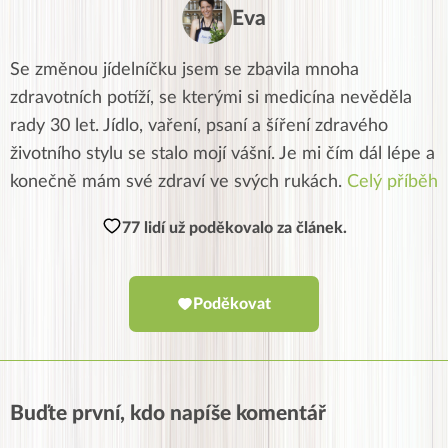
Eva
Se změnou jídelníčku jsem se zbavila mnoha
zdravotních potíží, se kterými si medicína nevěděla
rady 30 let. Jídlo, vaření, psaní a šíření zdravého
životního stylu se stalo mojí vášní. Je mi čím dál lépe a
konečně mám své zdraví ve svých rukách.
Celý příběh
77 lidí už poděkovalo za článek.
Poděkovat
Buďte první, kdo napíše komentář