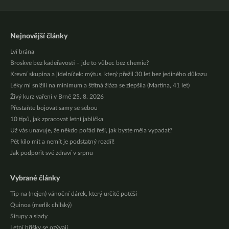
Nejnovější články
Lví brána
Broskve bez kadeřavosti – jde to vůbec bez chemie?
Krevní skupina a jídelníček: mýtus, který přežil 30 let bez jediného důkazu
Léky mi snížili na minimum a štítná žláza se zlepšila (Martina, 41 let)
Živý kurz vaření v Brně 25. 8. 2026
Přestaňte bojovat samy se sebou
10 tipů, jak zpracovat letní jablíčka
Už vás unavuje, že někdo pořád řeší, jak byste měla vypadat?
Pět kilo mít a nemít je podstatný rozdíl!
Jak podpořit své zdraví v srpnu
Vybrané články
Tip na (nejen) vánoční dárek, který určitě potěší
Quinoa (merlík chilský)
Sirupy a slady
Letní hříšky se ozývají