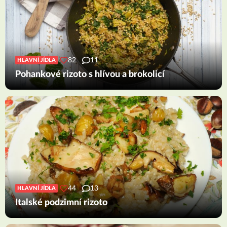
82
11
HLAVNÍ JÍDLA
Pohankové rizoto s hlívou a brokolicí
44
13
HLAVNÍ JÍDLA
Italské podzimní rizoto