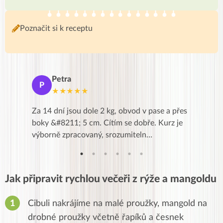
Poznačit si k receptu
Petra
Ma
P
M
★★★★★
★
k,
Za 14 dní jsou dole 2 kg, obvod v pase a přes
Dnes jse
znání pro
boky &#8211; 5 cm. Cítím se dobře. Kurz je
zapadlé p
…
výborně zpracovaný, srozumiteln…
od EVY. 
Jak připravit rychlou večeři z rýže a mangoldu
Cibuli nakrájíme na malé proužky, mangold na
drobné proužky včetně řapíků a česnek