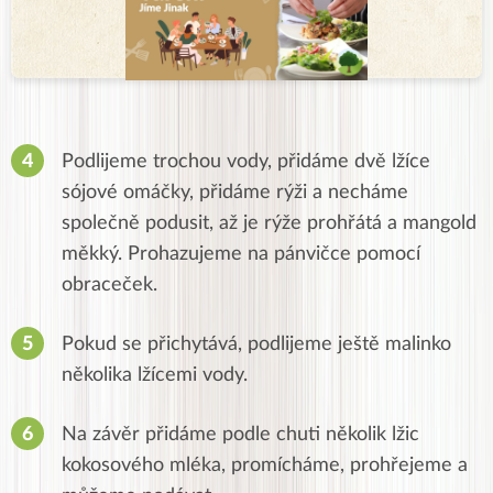
Podlijeme trochou vody, přidáme dvě lžíce
sójové omáčky, přidáme rýži a necháme
společně podusit, až je rýže prohřátá a mangold
měkký. Prohazujeme na pánvičce pomocí
obraceček.
Pokud se přichytává, podlijeme ještě malinko
několika lžícemi vody.
Na závěr přidáme podle chuti několik lžic
kokosového mléka, promícháme, prohřejeme a