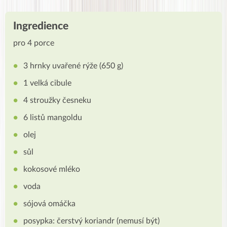
Ingredience
pro 4 porce
3 hrnky uvařené rýže (650 g)
1 velká cibule
4 stroužky česneku
6 listů mangoldu
olej
sůl
kokosové mléko
voda
sójová omáčka
posypka: čerstvý koriandr (nemusí být)