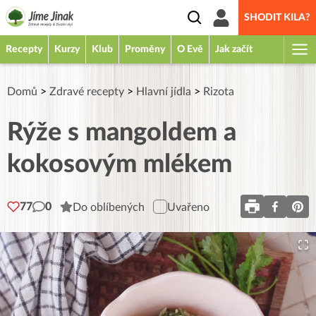
SHODIT KILA?
Recepty
Kurzy
Klub
Proměny
O Evě
Jak začít
Domů
>
Zdravé recepty
>
Hlavní jídla
>
Rizota
Rýže s mangoldem a
kokosovým mlékem
77
0
Do oblíbených
Uvařeno