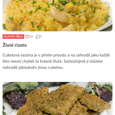
19
7
HLAVNÍ JÍDLA
Žluté rizoto
Cuketová sezóna je v plném proudu a na zahradě jako každé
léto nesmí chybět ta krásně žlutá. Samozřejmě jí můžete
nahradit jakoukoliv jinou cuketou.