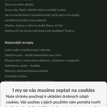
Strava pro letní období
Coca-cola, Pepsi a Nestlé nejvíce zanášejí oceány
Jak se manžel zbavil chudokrevnosti, začal spát a má energii
Lahůdkové droždí versus klasické
Mládnu, hubnu a cítím se skvěle (Dana, 62 let)
Andrea (41 let) začala vařit jinak kvůli postižené Toničce
Nejnovější recepty
Letní nudle s bambusovými výhonky
Jablečné pyré – skvělé přesnídávky bez cukru
Křupavé tofu s restovanou zeleninou, žampiony a bulgurem
Nakládaná cuketa – kvašáky
Mrkvovo-dýňová krémová polévka
Osvěžující kuskus
Osvěžující čaj s citronovými bylinkami
Nepečený jablečný dort s rybízem
I my se vás musíme zeptat na cookies
Čokoládové muffiny s mangovým krémem
Naše stránky používají k ukládání drobných údajů
Meruňky a jablka v citrónovém želé
cookies. Váš souhlas s jejich použitím nám pomáhá tvořit