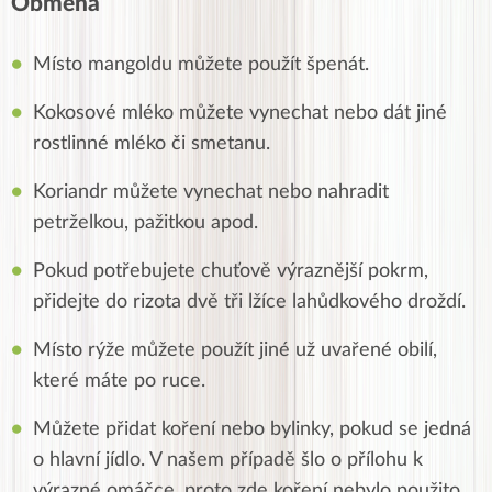
Obměna
Místo mangoldu můžete použít špenát.
Kokosové mléko můžete vynechat nebo dát jiné
rostlinné mléko či smetanu.
Koriandr můžete vynechat nebo nahradit
petrželkou, pažitkou apod.
Pokud potřebujete chuťově výraznější pokrm,
přidejte do rizota dvě tři lžíce lahůdkového droždí.
Místo rýže můžete použít jiné už uvařené obilí,
které máte po ruce.
Můžete přidat koření nebo bylinky, pokud se jedná
o hlavní jídlo. V našem případě šlo o přílohu k
výrazné omáčce, proto zde koření nebylo použito.