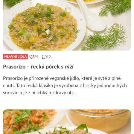
29
12
HLAVNÍ JÍDLA
Prasorizo – řecký pórek s rýží
Prasorizo je přirozeně veganské jídlo, které je syté a plné
chuti. Tato řecká klasika je vyrobena z hrstky jednoduchých
surovin a je z ní lehký a zdravý ob
...