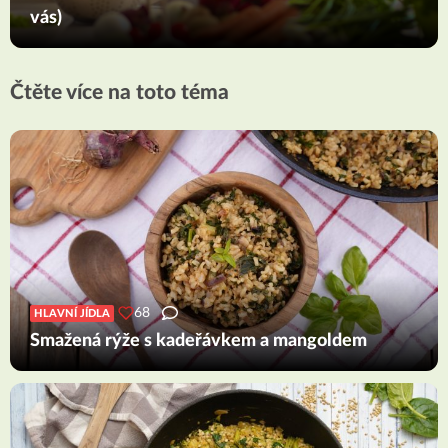
vás)
Čtěte více na toto téma
68
HLAVNÍ JÍDLA
Smažená rýže s kadeřávkem a mangoldem