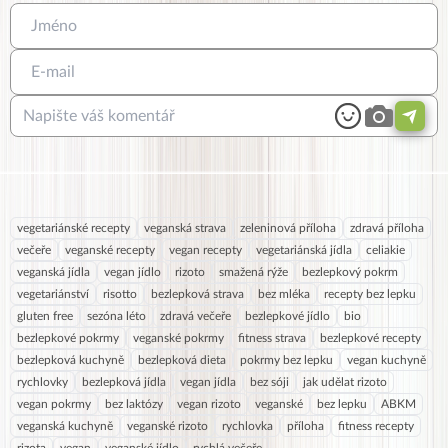
vegetariánské recepty
veganská strava
zeleninová příloha
zdravá příloha
večeře
veganské recepty
vegan recepty
vegetariánská jídla
celiakie
veganská jídla
vegan jídlo
rizoto
smažená rýže
bezlepkový pokrm
vegetariánství
risotto
bezlepková strava
bez mléka
recepty bez lepku
gluten free
sezóna léto
zdravá večeře
bezlepkové jídlo
bio
bezlepkové pokrmy
veganské pokrmy
fitness strava
bezlepkové recepty
bezlepková kuchyně
bezlepková dieta
pokrmy bez lepku
vegan kuchyně
rychlovky
bezlepková jídla
vegan jídla
bez sóji
jak udělat rizoto
vegan pokrmy
bez laktózy
vegan rizoto
veganské
bez lepku
ABKM
veganská kuchyně
veganské rizoto
rychlovka
příloha
fitness recepty
rizota
vegan
veganské jídlo
rychlá večeře