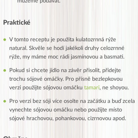
můžeme podávat.
Praktické
V tomto receptu je použita kulatozrnná rýže
natural. Skvěle se hodí jakékoli druhy celozrnné
rýže, my máme moc rádi jasmínovou a basmati.
Pokud si chcete jídlo na závěr přisolit, přidejte
trochu sójové omáčky. Pro přísně bezlepkovou
verzi použijte sójovou omáčku
tamari
, ne shoyou.
Pro verzi bez sóji více osolte na začátku a buď zcela
vynechte sójovou omáčku nebo použijte místo
sójové
hrachovou, pohankovou, cizrnovou apod.