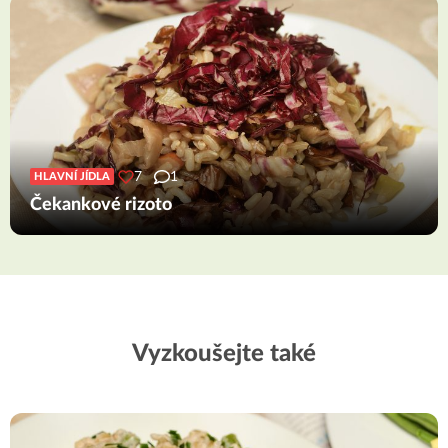
7
1
HLAVNÍ JÍDLA
Čekankové rizoto
Vyzkoušejte také