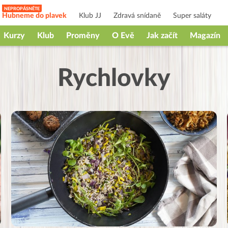
Hubneme do plavek
Klub JJ
Zdravá snídaně
Super saláty
Kurzy
Klub
Proměny
O Evě
Jak začít
Magazín
Rychlovky