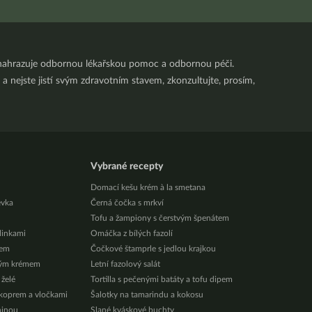
nenahrazuje odbornou lékařskou pomoc a odbornou péči.
a nejste jistí svým zdravotním stavem, zkonzultujte, prosím,
Vybrané recepty
Domací kešu krém à la smetana
évka
Černá čočka s mrkví
Tofu a žampiony s čerstvým špenátem
ylinkami
Omáčka z bílých fazolí
zem
Čočkové štamprle s jedlou krajkou
vým krémem
Letní fazolový salát
 želé
Tortilla s pečenými batáty a tofu dipem
 koprem a vločkami
Šalotky na tamarindu a kokosu
ninou
Slané kváskové buchty