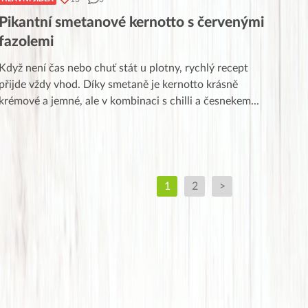
Pikantní smetanové kernotto s červenými
fazolemi
Když není čas nebo chuť stát u plotny, rychlý recept
přijde vždy vhod. Díky smetaně je kernotto krásně
krémové a jemné, ale v kombinaci s chilli a česnekem
...
1
2
>