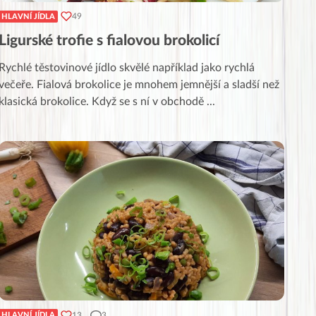
49
HLAVNÍ JÍDLA
Ligurské trofie s fialovou brokolicí
Rychlé těstovinové jídlo skvělé například jako rychlá
večeře. Fialová brokolice je mnohem jemnější a sladší než
klasická brokolice. Když se s ní v obchodě
...
13
3
HLAVNÍ JÍDLA