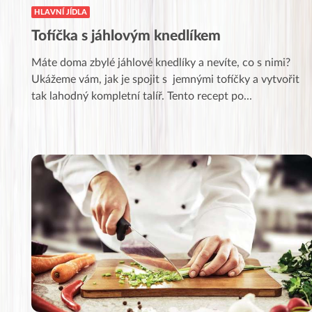
HLAVNÍ JÍDLA
Tofíčka s jáhlovým knedlíkem
Máte doma zbylé jáhlové knedlíky a nevíte, co s nimi?
Ukážeme vám, jak je spojit s jemnými tofíčky a vytvořit
tak lahodný kompletní talíř. Tento recept po
...