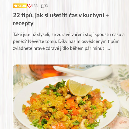
133
3
KLUB
22 tipů, jak si ušetřit čas v kuchyni +
recepty
Také jste už slyšeli, že zdravé vaření stojí spoustu času a
peněz? Nevěřte tomu. Díky našim osvědčeným tipům
zvládnete hravě zdravé jídlo během pár minut i
...