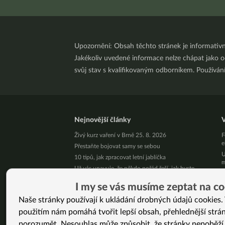
Upozornění: Obsah těchto stránek je informativ
Jakékoliv uvedené informace nelze chápat jako odb
svůj stav s kvalifikovaným odborníkem. Používá
Nejnovější články
V
Živý kurz vaření v Brně 25. 8. 2026
F
e
Přestaňte bojovat samy se sebou
U
10 tipů, jak zpracovat letní jablíčka
m
Už vás unavuje, že někdo pořád řeší, jak byste
O
měla vypadat?
z
I my se vás musíme zeptat na co
Pět kilo mít a nemít je podstatný rozdíl!
V
Jak podpořit své zdraví v srpnu
Naše stránky používají k ukládání drobných údajů cookies. 
z
Nezměnila jsem jen jídelníček. Změnila jsem celý
použitím nám pomáhá tvořit lepší obsah, přehlednější strá
M
svůj život. (Jana, 46 let)
F
porozumět. Nesouhlas může způsobit, že stránky nepoběží