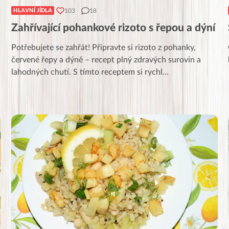
103
18
HLAVNÍ JÍDLA
Zahřívající pohankové rizoto s řepou a dýní
Potřebujete se zahřát! Připravte si rizoto z pohanky,
červené řepy a dýně – recept plný zdravých surovin a
lahodných chutí. S tímto receptem si rychl
...