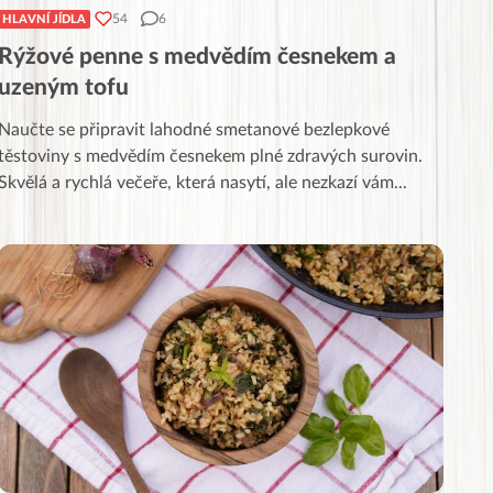
54
6
HLAVNÍ JÍDLA
Rýžové penne s medvědím česnekem a
uzeným tofu
Naučte se připravit lahodné smetanové bezlepkové
těstoviny s medvědím česnekem plné zdravých surovin.
Skvělá a rychlá večeře, která nasytí, ale nezkazí vám
...