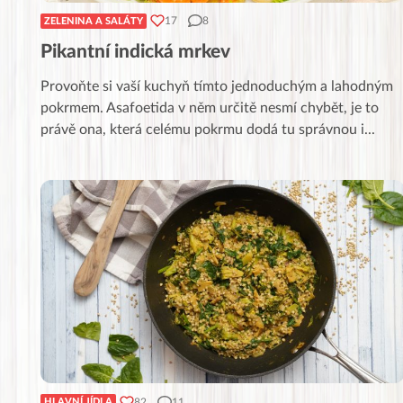
17
8
ZELENINA A SALÁTY
Pikantní indická mrkev
Provoňte si vaší kuchyň tímto jednoduchým a lahodným
pokrmem. Asafoetida v něm určitě nesmí chybět, je to
právě ona, která celému pokrmu dodá tu správnou i
...
82
11
HLAVNÍ JÍDLA