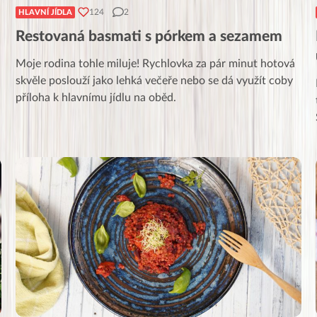
124
2
HLAVNÍ JÍDLA
Restovaná basmati s pórkem a sezamem
Moje rodina tohle miluje! Rychlovka za pár minut hotová
skvěle poslouží jako lehká večeře nebo se dá využít coby
příloha k hlavnímu jídlu na oběd.