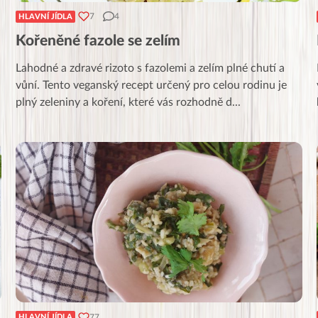
7
4
HLAVNÍ JÍDLA
Kořeněné fazole se zelím
Lahodné a zdravé rizoto s fazolemi a zelím plné chutí a
vůní. Tento veganský recept určený pro celou rodinu je
plný zeleniny a koření, které vás rozhodně d
...
77
HLAVNÍ JÍDLA