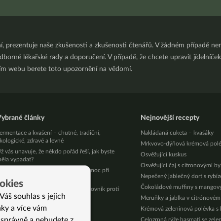
ní, prezentuje naše zkušenosti a zkušenosti čtenářů. V žádném případě 
orné lékařské rady a doporučení. V případě, že chcete upravit jídelníček 
ním webu berete toto upozornění na vědomí.
ybrané články
Nejnovější recepty
ermentace a kvašení – chutné, tradiční,
Nakládaná cuketa – kvašáky
kologické, zdravé a levné
Mrkvovo-dýňová krémová pol
ž vás unavuje, že někdo pořád řeší, jak byste
Osvěžující kuskus
ěla vypadat?
Osvěžující čaj s citronovými b
svědčené babské rady na první pomoc při
Nepečený jablečný dort s rybí
vracení
okies
Čokoládové muffiny s mango
ilcacora – Kočičí dráp – mocný bojovník proti
Váš souhlas s jejich
dravotním neduhům
Meruňky a jablka v citrónovém
nky a více vám
oje jarní očista už začala
Krémová zeleninová polévka s
aux-pas, která píše sám život
 správně a nebudete z
Celozrnná rýže basmati se zele