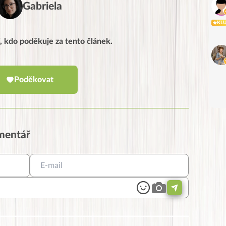
Gabriela
KL
, kdo poděkuje za tento článek.
Poděkovat
omentář