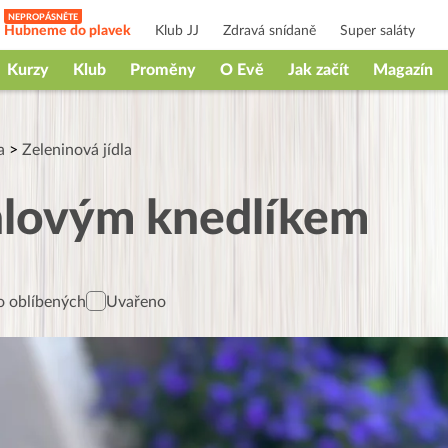
Hubneme do plavek
Klub JJ
Zdravá snídaně
Super saláty
Kurzy
Klub
Proměny
O Evě
Jak začít
Magazín
a
>
Zeleninová jídla
áhlovým knedlíkem
 oblíbených
Uvařeno