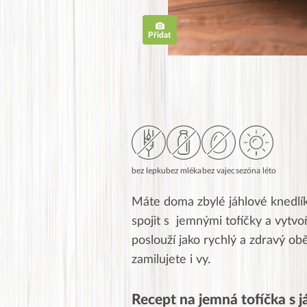
Přidat
bez lepku
bez mléka
bez vajec
sezóna léto
Máte doma zbylé jáhlové knedlík
spojit s jemnými tofíčky a vytvoř
poslouží jako rychlý a zdravý ob
zamilujete i vy.
Recept na jemná tofíčka s 