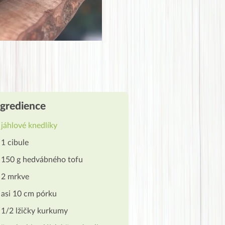
ngredience
jáhlové knedlíky
1 cibule
150 g hedvábného tofu
2 mrkve
asi 10 cm pórku
1/2 lžičky kurkumy