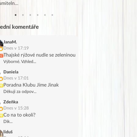
umiteln…
tahl…
lední komentáře
JanaM.
Dnes v 17:19
Thajské rýžové nudle se zeleninou
RZ
Výborné. Vzhled...
Daniela
Dnes v 17:01
Poradna Klubu Jíme Jinak
UB
Děkuji za odpov...
Zdeňka
Dnes v 15:28
Co na to okolí?
UB
Dik...
liduš