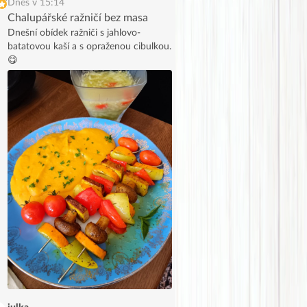
Dnes v 15:14
Chalupářské ražničí bez masa
Dnešní obídek ražniči s jahlovo-
batatovou kaší a s opraženou cibulkou.
😋