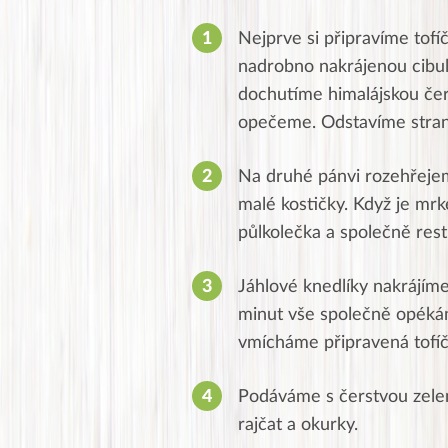
Nejprve si připravíme tofí
nadrobno nakrájenou cibuli
dochutíme himalájskou čer
opečeme. Odstavíme stra
Na druhé pánvi rozehřeje
malé kostičky. Když je mr
půlkolečka a společně res
Jáhlové knedlíky nakrájíme
minut vše společně opékám
vmícháme připravená tofíč
Podáváme s čerstvou zelen
rajčat a okurky.