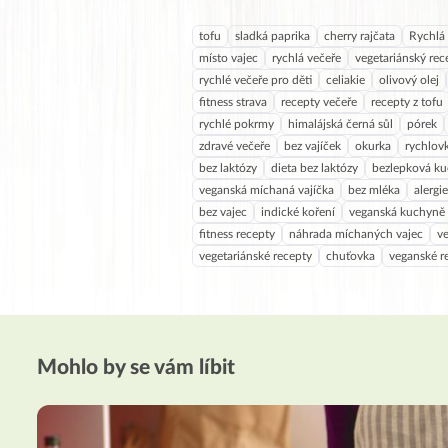
tofu
sladká paprika
cherry rajčata
Rychlá 
místo vajec
rychlá večeře
vegetariánský rec
rychlé večeře pro děti
celiakie
olivový olej
fitness strava
recepty večeře
recepty z tofu
rychlé pokrmy
himalájská černá sůl
pórek
zdravé večeře
bez vajíček
okurka
rychlov
bez laktózy
dieta bez laktózy
bezlepková k
veganská míchaná vajíčka
bez mléka
alergi
bez vajec
indické koření
veganská kuchyně
fitness recepty
náhrada míchaných vajec
v
vegetariánské recepty
chuťovka
veganské r
Mohlo by se vám líbit