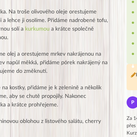
čka. Na troše olivového oleje orestujeme
 a lehce ji osolíme. Přidáme nadrobené tofu,
nou solí a
kurkumou
a krátce společně
nou.
me olej a orestujeme mrkev nakrájenou na
kev napůl měkká, přidáme pórek nakrájený na
tujeme do změknutí.
 na kostky, přidáme je k zelenině a několik
e, aby se chutě propojily. Nakonec
Jana
J
P
ka a krátce prohřejeme.
★★★★★
Moc Vám všem děkuji za krásný pátek,
Za 1
inovou oblohou z listového salátu, cherry
obzvlášť velké poděkování, obdiv a
přes
uznání pro hlavní dvojici Peťa a Gábi!! 👏
Kurz