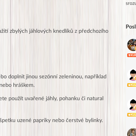
Posílá…
sroz
Pos
užití zbylých jáhlových knedlíků z předchozího
KU
bo doplnit jinou sezónní zeleninou, například
u nebo hráškem.
KL
te použít uvařené jáhly, pohanku či natural
KL
t špetku uzené papriky nebo čerstvé bylinky.