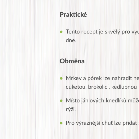
Praktické
Tento recept je skvělý pro vy
dne.
Obměna
Mrkev a pórek lze nahradit ne
cuketou, brokolicí, kedlubno
Místo jáhlových knedlíků může
rýži.
Pro výraznější chuť lze přida