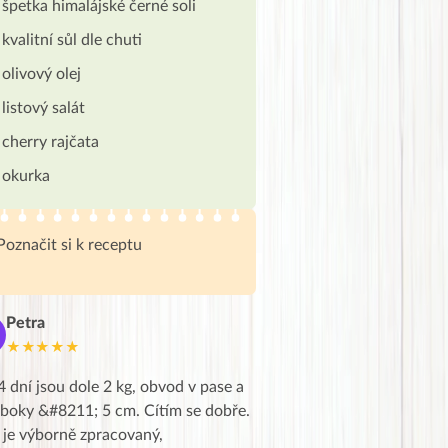
špetka himalájské černé soli
kvalitní sůl dle chuti
olivový olej
listový salát
cherry rajčata
okurka
Poznačit si k receptu
Petra
Marie
M
★★★★★
★★★★★
4 dní jsou dole 2 kg, obvod v pase a
Dnes jsem to konečně vytáh
 boky &#8211; 5 cm. Cítím se dobře.
zapadlé pošty a poslechla j
 je výborně zpracovaný,
videa od EVY. Koho by nepř