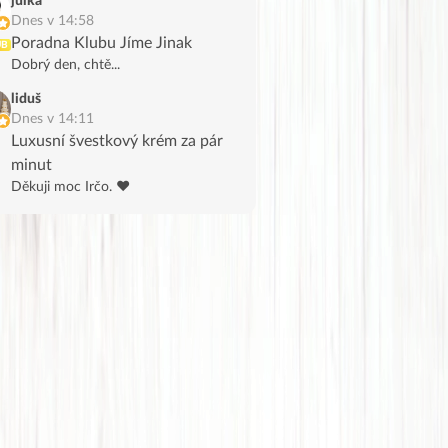
julka
Dnes v 14:58
Poradna Klubu Jíme Jinak
UB
Dobrý den, chtě...
liduš
Dnes v 14:11
Luxusní švestkový krém za pár
minut
Děkuji moc Irčo. ❤️