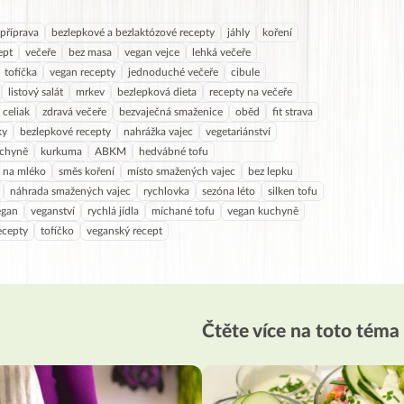
příprava
bezlepkové a bezlaktózové recepty
jáhly
koření
ept
večeře
bez masa
vegan vejce
lehká večeře
tofíčka
vegan recepty
jednoduché večeře
cibule
listový salát
mrkev
bezlepková dieta
recepty na večeře
celiak
zdravá večeře
bezvaječná smaženice
oběd
fit strava
ky
bezlepkové recepty
nahrážka vajec
vegetariánství
uchyně
kurkuma
ABKM
hedvábné tofu
e na mléko
směs koření
místo smažených vajec
bez lepku
náhrada smažených vajec
rychlovka
sezóna léto
silken tofu
egan
veganství
rychlá jídla
míchané tofu
vegan kuchyně
ecepty
tofíčko
veganský recept
Čtěte více na toto téma