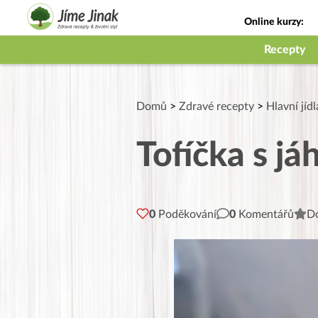
Online kurzy:
Jak na babičky
Recepty
Domů
>
Zdravé recepty
>
Hlavní jídl
Tofíčka s j
0
Poděkování
0
Komentářů
Do