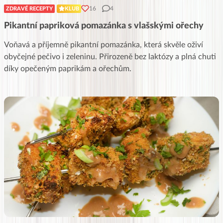
16
4
ZDRAVÉ RECEPTY
KLUB
Pikantní papriková pomazánka s vlašskými ořechy
Voňavá a příjemně pikantní pomazánka, která skvěle oživí
obyčejné pečivo i zeleninu. Přirozeně bez laktózy a plná chuti
díky opečeným paprikám a ořechům.