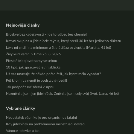
Nejnovější články
Broskve bez kadeřavosti – jde to vůbec bez chemie?
Krevní skupina a jídelníček: mýtus, který přežil 30 let bez jediného důkazu
Léky mi snížili na minimum a štítná žláza se zlepšila (Martina, 41 let)
Živý kurz vaření v Brně 25. 8. 2026
Přestaňte bojovat samy se sebou
10 tipů, jak zpracovat letní jablíčka
Už vás unavuje, že někdo pořád řeší, jak byste měla vypadat?
Pět kilo mít a nemít je podstatný rozdíl!
Jak podpořit své zdraví v srpnu
Nezměnila jsem jen jídelníček. Změnila jsem celý svůj život. (Jana, 46 let)
Vybrané články
Nedostatek vápníku je pro organismus fatální
Kdy jídelníček na problémovou menstruaci nestačí
Vánoce, televize a tak