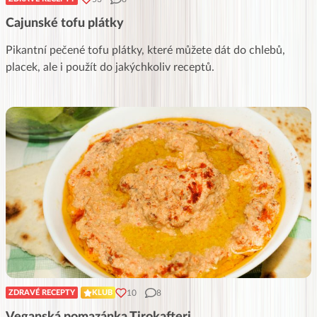
Cajunské tofu plátky
Pikantní pečené tofu plátky, které můžete dát do chlebů,
placek, ale i použít do jakýchkoliv receptů.
10
8
ZDRAVÉ RECEPTY
KLUB