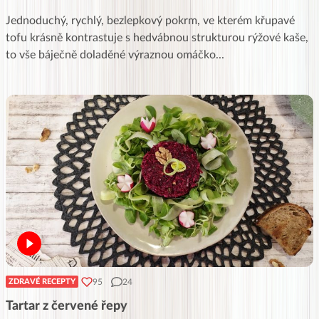
Jednoduchý, rychlý, bezlepkový pokrm, ve kterém křupavé
tofu krásně kontrastuje s hedvábnou strukturou rýžové kaše,
to vše báječně doladěné výraznou omáčko
...
95
24
ZDRAVÉ RECEPTY
Tartar z červené řepy