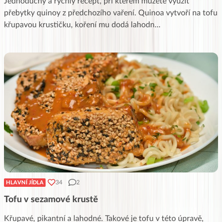
Jednoduchý a rychlý recept, při kterém můžete využít
přebytky quinoy z předchozího vaření. Quinoa vytvoří na tofu
křupavou krustičku, koření mu dodá lahodn
...
34
2
HLAVNÍ JÍDLA
Tofu v sezamové krustě
Křupavé, pikantní a lahodné. Takové je tofu v této úpravě,