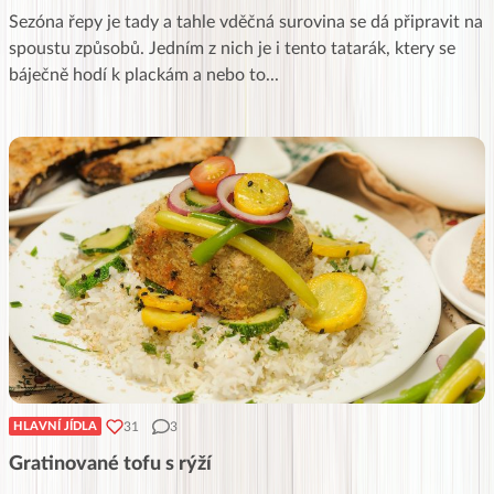
Sezóna řepy je tady a tahle vděčná surovina se dá připravit na
spoustu způsobů. Jedním z nich je i tento tatarák, ktery se
báječně hodí k plackám a nebo to
...
31
3
HLAVNÍ JÍDLA
Gratinované tofu s rýží