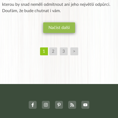
kterou by snad neměli odmítnout ani jeho největší odpůrci.
Doufám, že bude chutnat i vám.
Načíst další
1
2
3
>