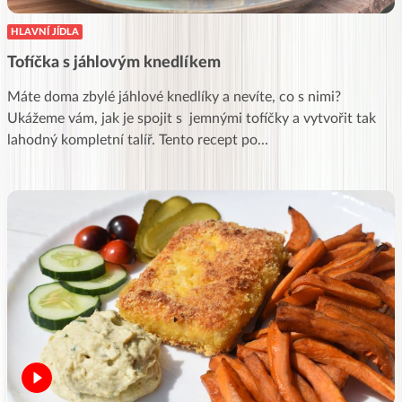
HLAVNÍ JÍDLA
Tofíčka s jáhlovým knedlíkem
Máte doma zbylé jáhlové knedlíky a nevíte, co s nimi?
Ukážeme vám, jak je spojit s jemnými tofíčky a vytvořit tak
lahodný kompletní talíř. Tento recept po
...