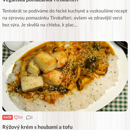
Veganská pomazánka Tirokafteri
Tentokrát se podíváme do řecké kuchyně a vyzkoušíme recept
na sýrovou pomazánku Tirokafteri, ovšem ve zdravější verzi
bez sýra. Je skvělá na chleba, k plac
...
24
2
KAŠE
Rýžový krém s houbami a tofu