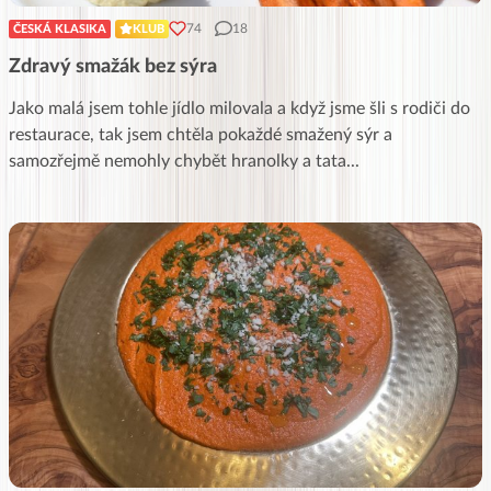
74
18
ČESKÁ KLASIKA
KLUB
Zdravý smažák bez sýra
Jako malá jsem tohle jídlo milovala a když jsme šli s rodiči do
restaurace, tak jsem chtěla pokaždé smažený sýr a
samozřejmě nemohly chybět hranolky a tata
...