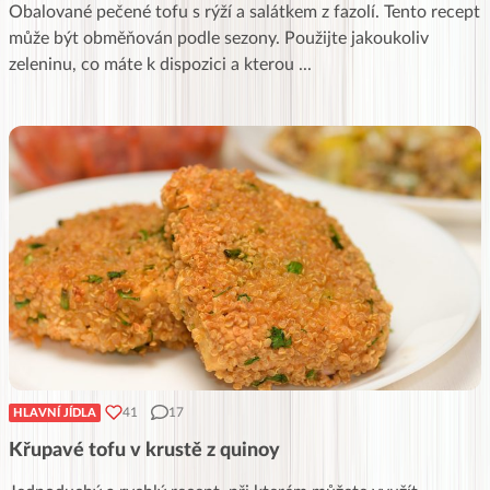
Obalované pečené tofu s rýží a salátkem z fazolí. Tento recept
může být obměňován podle sezony. Použijte jakoukoliv
zeleninu, co máte k dispozici a kterou
...
41
17
HLAVNÍ JÍDLA
Křupavé tofu v krustě z quinoy