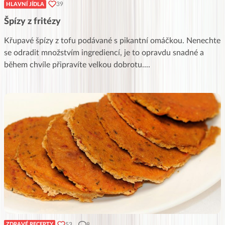
39
HLAVNÍ JÍDLA
Špízy z fritézy
Křupavé špízy z tofu podávané s pikantní omáčkou. Nenechte
se odradit množstvím ingrediencí, je to opravdu snadné a
během chvíle připravíte velkou dobrotu.
...
53
8
ZDRAVÉ RECEPTY