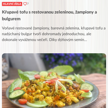
7
HLAVNÍ JÍDLA
Křupavé tofu s restovanou zeleninou, žampiony a
bulgurem
Voňavé restované žampiony, barevná zelenina, křupavé tofu a
nadýchaný bulgur tvoří dohromady jednoduchou, ale
dokonale vyváženou večeři. Díky dýňovým semín
...