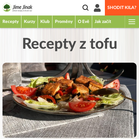
SHODIT KILA?
Recepty
Kurzy
Klub
Proměny
O Evě
Jak začít
Recepty z tofu