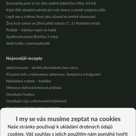
Zachránila jsem si oči díky změně jídelníčku (Věra, 63 let)
Když dítě zásadně odmítá jíst naši stravu a závidí ostatním jídlo
Lepší sex a intimní život jako důvod ke změně stravování
Živý kurz vaření ve Zlíně příští sobotu (7. 3.) Poslední místa!
Podběl – bylinka nejen na kašel
Spolknutá pecka (Emička 3 roky)
Jedlé květy v permazahradě
Nejnovější recepty
Jablečné pyré – skvělé přesnídávky bez cukru
Křupavé tofu s restovanou zeleninou, žampiony a bulgurem
Nakládaná cuketa – kvašáky
Mrkvovo-dýňová krémová polévka
Osvěžující kuskus
Osvěžující čaj s citronovými bylinkami
Nepečený jablečný dort s rybízem
Čokoládové muffiny s mangovým krémem
I my se vás musíme zeptat na cookies
Meruňky a jablka v citrónovém želé
Naše stránky používají k ukládání drobných údajů
Krémová zeleninová polévka s koprem a vločkami
cookies. Váš souhlas s jejich použitím nám pomáhá tvořit