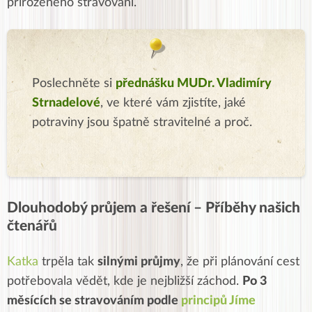
přirozeného stravování.
Poslechněte si
přednášku MUDr. Vladimíry
Strnadelové
, ve které vám zjistíte, jaké
potraviny jsou špatně stravitelné a proč.
Dlouhodobý průjem a řešení – Příběhy našich
čtenářů
Katka
trpěla tak
silnými průjmy
, že při plánování cest
potřebovala vědět, kde je nejbližší záchod.
Po 3
měsících se stravováním podle
principů Jíme