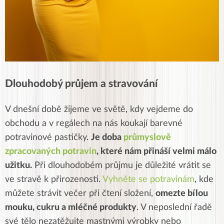
Dlouhodobý průjem a stravování
V dnešní době žijeme ve světě, kdy vejdeme do
obchodu a v regálech na nás koukají barevné
potravinové pastičky.
Je doba
průmyslově
zpracovaných potravin
, které nám přináší velmi málo
užitku.
Při dlouhodobém průjmu je důležité vrátit se
ve stravě k přirozenosti.
Vyhněte se potravinám
, kde
můžete strávit večer při čtení složení,
omezte bílou
mouku, cukru a mléčné produkty
. V neposlední řadě
své tělo nezatěžujte mastnými výrobky nebo