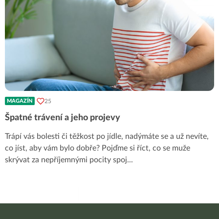
25
MAGAZÍN
Špatné trávení a jeho projevy
Trápí vás bolesti či těžkost po jídle, nadýmáte se a už nevíte,
co jíst, aby vám bylo dobře? Pojďme si říct, co se muže
skrývat za nepříjemnými pocity spoj
...