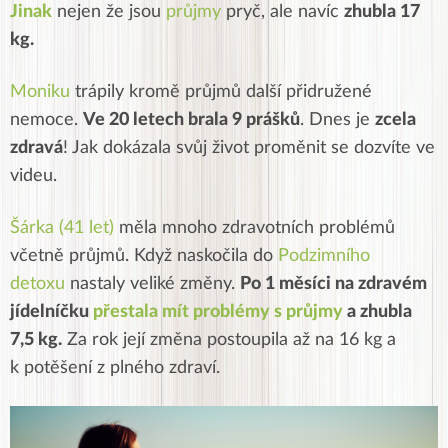
Jinak
nejen že jsou
průjmy
pryč, ale navíc
zhubla 17
kg.
Moniku
trápily kromě průjmů další přidružené
nemoce.
Ve 20 letech brala 9 prášků
. Dnes je
zcela
zdravá
! Jak dokázala svůj život proměnit se dozvíte ve
videu.
Šárka (41 let)
měla mnoho zdravotních problémů
včetně průjmů. Když naskočila do
Podzimního
detoxu
nastaly veliké změny.
Po 1 měsíci na zdravém
jídelníčku
přestala mít problémy s průjmy
a zhubla
7,5 kg.
Za rok její změna postoupila až na 16 kg a
k potěšení z plného zdraví.