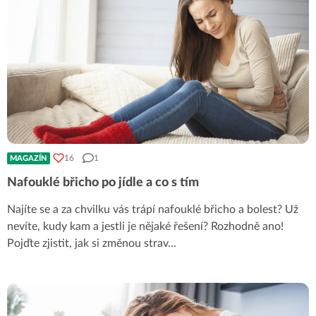
16
1
MAGAZÍN
Nafouklé břicho po jídle a co s tím
Najíte se a za chvilku vás trápí nafouklé břicho a bolest? Už
nevíte, kudy kam a jestli je nějaké řešení? Rozhodně ano!
Pojďte zjistit, jak si změnou strav
...