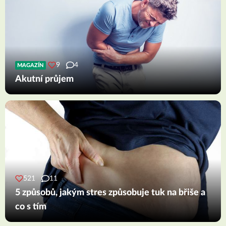
9
4
MAGAZÍN
Akutní průjem
521
11
5 způsobů, jakým stres způsobuje tuk na břiše a
co s tím