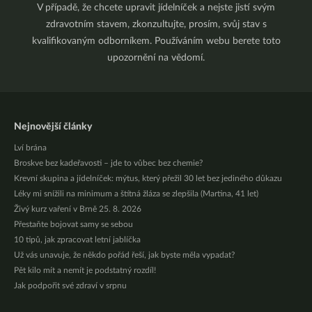
V případě, že chcete upravit jídelníček a nejste jistí svým
zdravotním stavem, zkonzultujte, prosím, svůj stav s
kvalifikovaným odborníkem. Používáním webu berete toto
upozornění na vědomí.
Nejnovější články
Lví brána
Broskve bez kadeřavosti – jde to vůbec bez chemie?
Krevní skupina a jídelníček: mýtus, který přežil 30 let bez jediného důkazu
Léky mi snížili na minimum a štítná žláza se zlepšila (Martina, 41 let)
Živý kurz vaření v Brně 25. 8. 2026
Přestaňte bojovat samy se sebou
10 tipů, jak zpracovat letní jablíčka
Už vás unavuje, že někdo pořád řeší, jak byste měla vypadat?
Pět kilo mít a nemít je podstatný rozdíl!
Jak podpořit své zdraví v srpnu