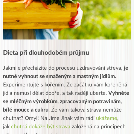
Dieta při dlouhodobém průjmu
Jakmile přecházíte do procesu uzdravování střeva,
je
nutné vyhnout se smaženým a mastným jídlům.
Experimentujte s kořením. Ze začátku vám kořeněná
jídla nemusí dělat dobře, a tak raději uberte.
Vyhněte
se mléčným výrobkům, zpracovaným potravinám,
bílé mouce a cukru
.
Že vám taková strava nemůže
chutnat? Omyl! Na Jíme Jinak vám rádi
ukážeme
,
jak
chutná dokáže být strava
založená na principech