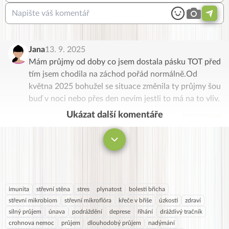
Jana
13. 9. 2025
Mám průjmy od doby co jsem dostala pásku TOT před
tím jsem chodila na záchod pořád normálně.Od
května 2025 bohužel se situace změnila ty průjmy šou
buď v noci nebo přes den nevím jestli to má na to vliv.
Ukázat další komentáře
Komentovat
imunita
střevní stěna
stres
plynatost
bolesti břicha
střevní mikrobiom
střevní mikroflóra
křeče v břiše
úzkosti
zdraví
silný průjem
únava
podráždění
deprese
říhání
dráždivý tračník
crohnova nemoc
průjem
dlouhodobý průjem
nadýmání