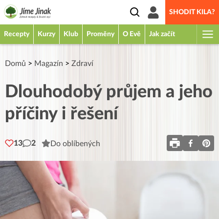
SHODIT KILA?
Recepty
Kurzy
Klub
Proměny
O Evě
Jak začít
Domů
>
Magazín
>
Zdraví
Dlouhodobý průjem a jeho
příčiny i řešení
13
2
Do oblíbených