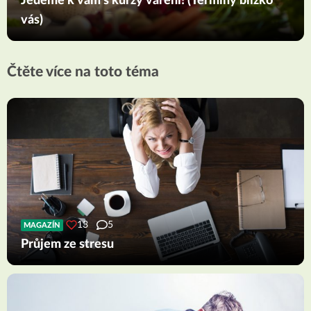
Jedeme k vám s kurzy vaření! (Termíny blízko
vás)
Čtěte více na toto téma
13
5
MAGAZÍN
Průjem ze stresu