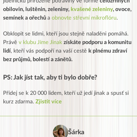
jídelníčku přirozené potraviny ve formě
celozrnných
obilovin, luštěnin, zeleniny,
kvašené zeleniny
, ovoce,
semínek a ořechů
a
obnovte střevní mikroflóru
.
Obklopit se lidmi, kteří jsou stejně naladěni pomáhá.
Právě
v klubu Jíme Jinak
získáte podporu a komunitu
lidí
, kteří vás podpoří na vaší cestě
k plnému zdraví
bez průjmů, bolestí a zánětů.
PS: Jak jíst tak, aby ti bylo dobře?
Přidej se k 20 000 lidem, kteří už jedí jinak a spusť si
kurz zdarma.
Zjistit více
Šárka