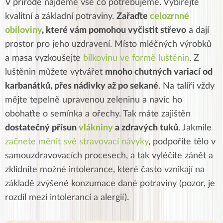
V přírodě najdeme vše co potřebujeme. Vybírejte
kvalitní a základní potraviny.
Zařaďte
celozrnné
obiloviny
, které vám pomohou vyčistit střevo
a dají
prostor pro jeho uzdravení. Místo mléčných výrobků
a masa vyzkoušejte
bílkovinu ve formě luštěnin
. Z
luštěnin můžete vytvářet
mnoho chutných variací od
karbanátků, přes nádivky až po sekané
. Na talíři vždy
mějte tepelně upravenou zeleninu a navíc ho
obohaťte o semínka a ořechy. Tak máte zajištěn
dostatečný přísun
vlákniny
a zdravých tuků
. Jakmile
začnete měnit své stravovací návyky
, podpoříte tělo v
samouzdravovacích procesech, a tak vyléčíte zánět a
zklidníte možné intolerance, které často vznikají na
základě zvýšené konzumace dané potraviny (pozor, je
rozdíl mezi intolerancí a alergií).