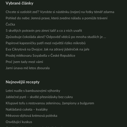
Vybrané články
Chcete si ozdobit zeď? Vyrobte si nástěnku (nejen) na fotky téměř zdarma
Pohled do nebe: Jemná praxe, která zvedne náladu a pomůže trávení
Čočka
5 skvělých potravin pro zimní talíř a co z nich uvařit
Způsobuje čokoláda akné? Odpověď vědců po mnoha studiích je …
Papírové kapesníčky patří mezi největší riziko mikrobů
Eva Cikrytová na Dvojce: Jak na zdravý jídelníček na jaře
Prodej mlékovaru Soyabella v České Republice
Proč jsem tady mezi vámi
Jarní únava mě letos zbourala
Nejnovější recepty
Letní nudle s bambusovými výhonky
Jablečné pyré – skvělé přesnídávky bez cukru
Křupavé tofu s restovanou zeleninou, žampiony a bulgurem
Nakládaná cuketa – kvašáky
Mrkvovo-dýňová krémová polévka
Osvěžující kuskus