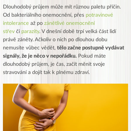
Dlouhodobý průjem může mít různou paletu příčin.
Od bakteriálního onemocnění, přes
potravinové
intolerance
až po
zánětlivé onemocnění
střev
či
parazity
. V dnešní době trpí velká část lidí
právě záněty. Ačkoliv o nich po dlouhou dobu
nemusíte vůbec vědět,
tělo začne postupně vydávat
signály, že je něco v nepořádku.
Pokud máte
dlouhodobý průjem, je čas, začít měnit svoje
stravování a dojít tak k plnému zdraví.