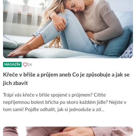
24
MAGAZÍN
Křeče v břiše a průjem aneb Co je způsobuje a jak se
jich zbavit
Trápí vás křeče v břiše spojené s průjmem? Cítíte
nepříjemnou bolest břicha po skoro každém jídle? Nejste v
tom sami! Pojďte odhalit, jak si jednoduše a zd
...