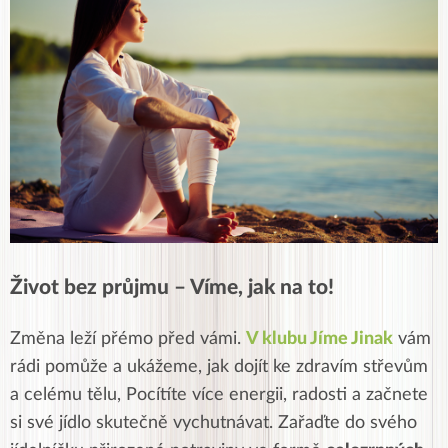
Život bez průjmu – Víme, jak na to!
Změna leží přémo před vámi.
V klubu Jíme Jinak
vám
rádi pomůže a ukážeme, jak dojít ke zdravím střevům
a celému tělu, Pocítíte více energii, radosti a začnete
si své jídlo skutečně vychutnávat. Zařaďte do svého