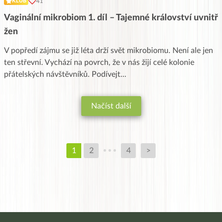
41
KLUB
Vaginální mikrobiom 1. díl – Tajemné království uvnitř
žen
V popředí zájmu se již léta drží svět mikrobiomu. Není ale jen
ten střevní. Vychází na povrch, že v nás žijí celé kolonie
přátelských návštěvníků. Podívejt
...
Načíst další
1
2
4
>