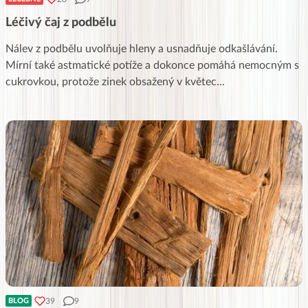
Léčivý čaj z podbělu
Nálev z podbělu uvolňuje hleny a usnadňuje odkašlávání.
Mírní také astmatické potíže a dokonce pomáhá nemocným s
cukrovkou, protože zinek obsažený v květec
...
39
9
BLOG