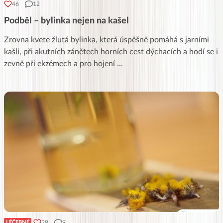
46
12
Podběl – bylinka nejen na kašel
Zrovna kvete žlutá bylinka, která úspěšně pomáhá s jarními
kašli, při akutních zánětech horních cest dýchacích a hodí se i
zevně při ekzémech a pro hojení
...
28
9
LÉČEBNÉ