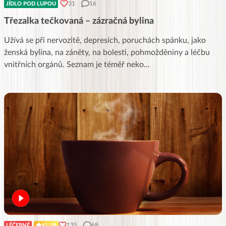
31
16
JÍDLO POD LUPOU
Třezalka tečkovaná – zázračná bylina
Užívá se při nervozitě, depresích, poruchách spánku, jako
ženská bylina, na záněty, na bolesti, pohmožděniny a léčbu
vnitřních orgánů. Seznam je téměř neko
...
135
68
LÉČEBNÉ
KLUB