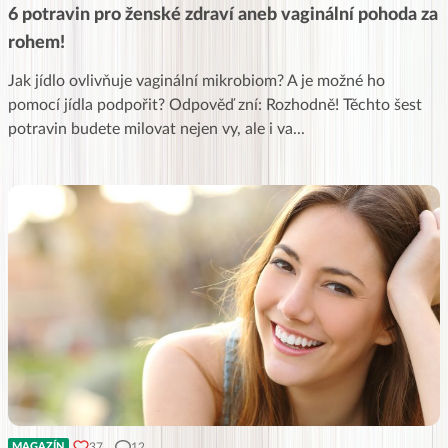
6 potravin pro ženské zdraví aneb vaginální pohoda za
rohem!
Jak jídlo ovlivňuje vaginální mikrobiom? A je možné ho
pomocí jídla podpořit? Odpověď zní: Rozhodně! Těchto šest
potravin budete milovat nejen vy, ale i va
...
37
12
MAGAZÍN