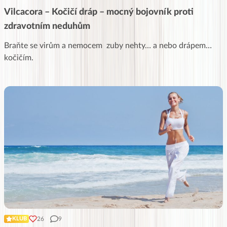
Vilcacora – Kočičí dráp – mocný bojovník proti
zdravotním neduhům
Braňte se virům a nemocem zuby nehty… a nebo drápem…
kočičím.
26
9
KLUB