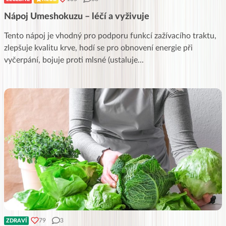
Nápoj Umeshokuzu – léčí a vyživuje
Tento nápoj je vhodný pro podporu funkcí zažívacího traktu,
zlepšuje kvalitu krve, hodí se pro obnovení energie při
vyčerpání, bojuje proti mlsné (ustaluje
...
79
3
ZDRAVÍ