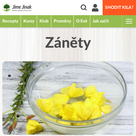
SHODIT KILA?
Recepty
Kurzy
Klub
Proměny
O Evě
Jak začít
Záněty