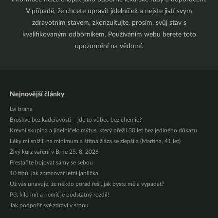
V případě, že chcete upravit jídelníček a nejste jistí svým
zdravotním stavem, zkonzultujte, prosím, svůj stav s
kvalifikovaným odborníkem. Používáním webu berete toto
upozornění na vědomí.
Nejnovější články
Lví brána
Broskve bez kadeřavosti – jde to vůbec bez chemie?
Krevní skupina a jídelníček: mýtus, který přežil 30 let bez jediného důkazu
Léky mi snížili na minimum a štítná žláza se zlepšila (Martina, 41 let)
Živý kurz vaření v Brně 25. 8. 2026
Přestaňte bojovat samy se sebou
10 tipů, jak zpracovat letní jablíčka
Už vás unavuje, že někdo pořád řeší, jak byste měla vypadat?
Pět kilo mít a nemít je podstatný rozdíl!
Jak podpořit své zdraví v srpnu