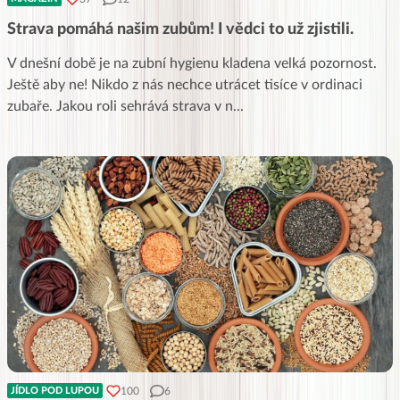
Strava pomáhá našim zubům! I vědci to už zjistili.
V dnešní době je na zubní hygienu kladena velká pozornost.
Ještě aby ne! Nikdo z nás nechce utrácet tisíce v ordinaci
zubaře. Jakou roli sehrává strava v n
...
100
6
JÍDLO POD LUPOU