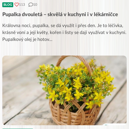
113
10
BLOG
Pupalka dvouletá – skvělá v kuchyni i v lékárničce
Královna noci, pupalka, se dá využít i přes den. Je to léčivka,
krásně voní a její květy, kořen i listy se dají využívat v kuchyni.
Pupalkový olej je hotov
...