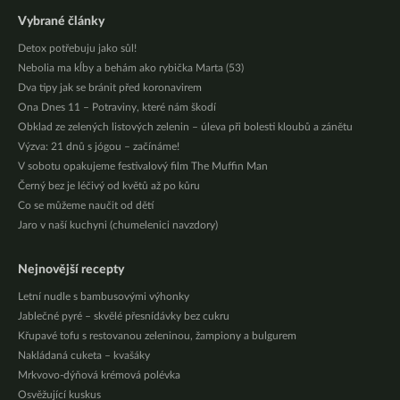
Vybrané články
Detox potřebuju jako sůl!
Nebolia ma kĺby a behám ako rybička Marta (53)
Dva tipy jak se bránit před koronavirem
Ona Dnes 11 – Potraviny, které nám škodí
Obklad ze zelených listových zelenin – úleva při bolesti kloubů a zánětu
Výzva: 21 dnů s jógou – začínáme!
V sobotu opakujeme festivalový film The Muffin Man
Černý bez je léčivý od květů až po kůru
Co se můžeme naučit od dětí
Jaro v naší kuchyni (chumelenici navzdory)
Nejnovější recepty
Letní nudle s bambusovými výhonky
Jablečné pyré – skvělé přesnídávky bez cukru
Křupavé tofu s restovanou zeleninou, žampiony a bulgurem
Nakládaná cuketa – kvašáky
Mrkvovo-dýňová krémová polévka
Osvěžující kuskus