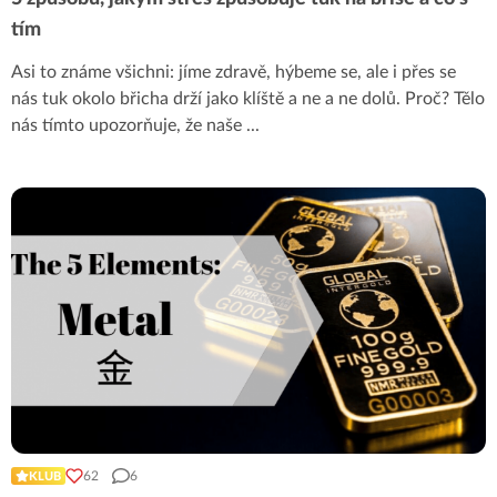
tím
Asi to známe všichni: jíme zdravě, hýbeme se, ale i přes se
nás tuk okolo břicha drží jako klíště a ne a ne dolů. Proč? Tělo
nás tímto upozorňuje, že naše
...
62
6
KLUB