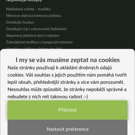
Nejnovější recepty
Nakládaná cuketa – kvašáky
Mrkvovo-dýňová krémová polévka
Osvěžující kuskus
Osvěžující čaj s citronovými bylinkami
Nepečený jablečný dort s rybízem
Čokoládové muffiny s mangovým krémem
Meruňky a jablka v citrónovém želé
Krémová zeleninová polévka s koprem a vločkami
I my se vás musíme zeptat na cookies
Celozrnná rýže basmati se zeleninou
Naše stránky používají k ukládání drobných údajů
Citrónové muffiny s borůvkovým krémem
cookies. Váš souhlas s jejich použitím nám pomáhá tvořit
lepší obsah, přehlednější stránky a více vám porozumět.
Vybrané recepty
Nesouhlas může způsobit, že stránky nepoběží správně a
Pikantní křenová kulička
nebudete z nich mít takovou radost :-)
Kroupové knedlíky
Polévka Šangri-La s ovesnými vločkami
Přijmout
Bezlepkové krekry s mákem a sezamem
Funkční nastavení potřebujeme (vždy
Vánoční rýžový krém bez cukru
aktivní)
Bezlepkové rajčatové tambuli
Nastavit preference
Bezinková marmeláda bez cukru