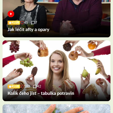
45
7
KLUB
Jak léčit afty a opary
182
42
KLUB
Kolik čeho jíst – tabulka potravin