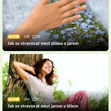
108
38
KLUB
Jak se stravovat mezi zimou a jarem
134
2
KLUB
Jak se stravovat mezi jarem a létem