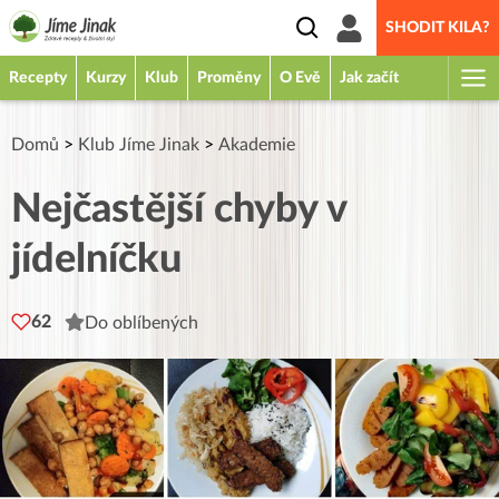
SHODIT KILA?
Recepty
Kurzy
Klub
Proměny
O Evě
Jak začít
Domů
>
Klub Jíme Jinak
>
Akademie
Nejčastější chyby v
jídelníčku
62
Do oblíbených