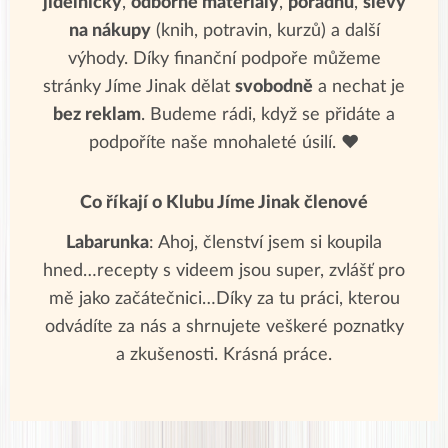
jídelníčky
,
odborné materiály
,
poradnu
,
slevy
na nákupy
(knih, potravin, kurzů) a další
výhody. Díky finanční podpoře můžeme
stránky Jíme Jinak dělat
svobodně
a nechat je
bez reklam
. Budeme rádi, když se přidáte a
podpoříte naše mnohaleté úsilí. ❤
Co říkají o Klubu Jíme Jinak členové
Labarunka
: Ahoj, členství jsem si koupila
hned…recepty s videem jsou super, zvlášť pro
mě jako začátečnici…Díky za tu práci, kterou
odvádíte za nás a shrnujete veškeré poznatky
a zkušenosti. Krásná práce.