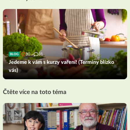
80
31
BLOG
Jedeme k vám s kurzy vaření! (Termíny blízko
vás)
Čtěte více na toto téma