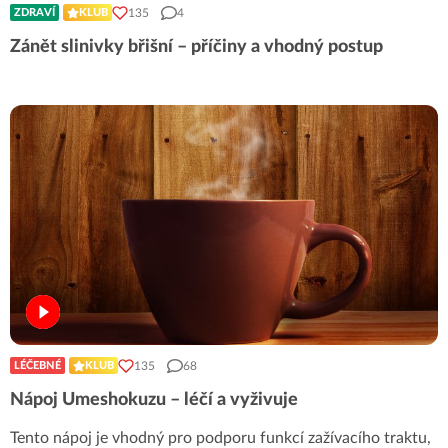
135
4
ZDRAVÍ
KLUB
Zánět slinivky břišní – příčiny a vhodný postup
135
68
LÉČEBNÉ
KLUB
Nápoj Umeshokuzu – léčí a vyživuje
Tento nápoj je vhodný pro podporu funkcí zažívacího traktu,