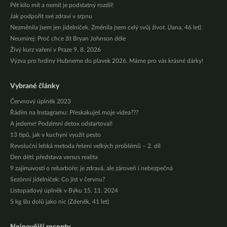
Pět kilo mít a nemít je podstatný rozdíl!
Jak podpořit své zdraví v srpnu
Nezměnila jsem jen jídelníček. Změnila jsem celý svůj život. (Jana, 46 let)
Neumírej: Proč chce žít Bryan Johnson déle
Živý kurz vaření v Praze 9. 8. 2026
Výzva pro hrdiny Hubneme do plavek 2026. Máme pro vás krásné dárky!
Vybrané články
Červnový úplněk 2023
Řádím na Instagramu: Přeskakuješ moje videa???
A jedeme! Podzimní detox odstartoval!
13 tipů, jak v kuchyni využít pesto
Revoluční lehká metoda řešení velkých problémů – 2. díl
Den dětí: představa versus realita
9 zajímavostí o rebarboře: je zdravá, ale zároveň i nebezpečná
Sezónní jídelníček: Co jíst v červnu?
Listopadový úplněk v Býku 15. 11. 2024
5 kg šlo dolů jako nic (Zdeněk, 41 let)