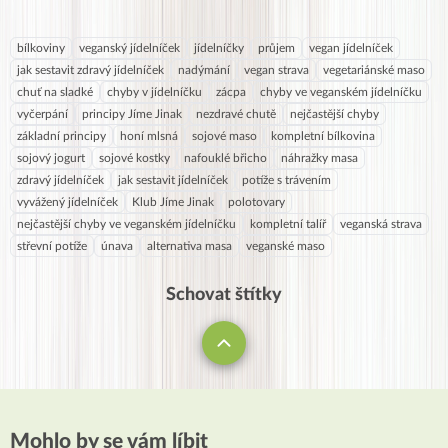
bílkoviny
veganský jídelníček
jídelníčky
průjem
vegan jídelníček
jak sestavit zdravý jídelníček
nadýmání
vegan strava
vegetariánské maso
chuť na sladké
chyby v jídelníčku
zácpa
chyby ve veganském jídelníčku
vyčerpání
principy Jíme Jinak
nezdravé chutě
nejčastější chyby
základní principy
honí mlsná
sojové maso
kompletní bílkovina
sojový jogurt
sojové kostky
nafouklé břicho
náhražky masa
zdravý jídelníček
jak sestavit jídelníček
potíže s trávením
vyvážený jídelníček
Klub Jíme Jinak
polotovary
nejčastější chyby ve veganském jídelníčku
kompletní talíř
veganská strava
střevní potíže
únava
alternativa masa
veganské maso
Schovat štítky
Mohlo by se vám líbit