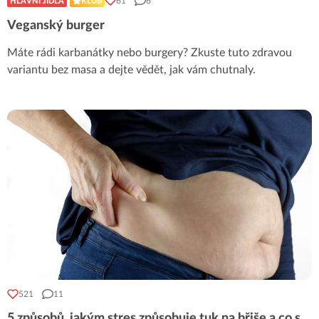
61
6
HLAVNÍ JÍDLA
KLUB
Veganský burger
Máte rádi karbanátky nebo burgery? Zkuste tuto zdravou
variantu bez masa a dejte vědět, jak vám chutnaly.
521
11
5 způsobů, jakým stres způsobuje tuk na břiše a co s