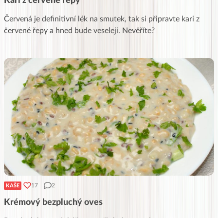
Kari z červené řepy
Červená je definitivní lék na smutek, tak si připravte kari z
červené řepy a hned bude veseleji. Nevěříte?
17
2
KAŠE
Krémový bezpluchý oves