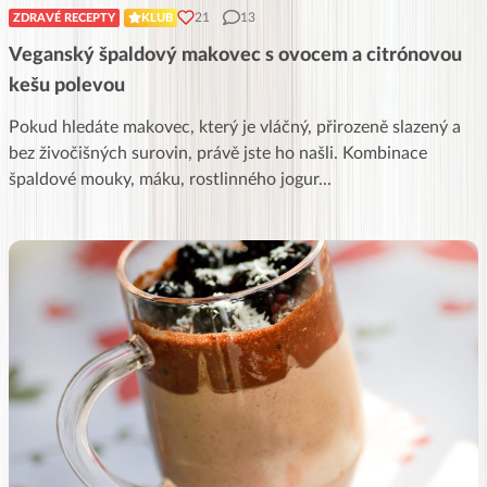
21
13
ZDRAVÉ RECEPTY
KLUB
Veganský špaldový makovec s ovocem a citrónovou
kešu polevou
Pokud hledáte makovec, který je vláčný, přirozeně slazený a
bez živočišných surovin, právě jste ho našli. Kombinace
špaldové mouky, máku, rostlinného jogur
...