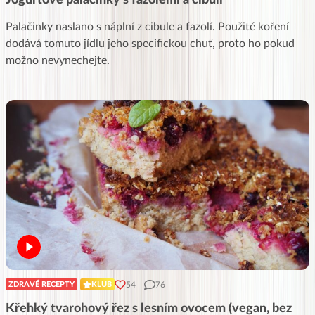
Jogurtové palačinky s fazolemi a cibulí
Palačinky naslano s náplní z cibule a fazolí. Použité koření
dodává tomuto jídlu jeho specifickou chuť, proto ho pokud
možno nevynechejte.
54
76
ZDRAVÉ RECEPTY
KLUB
Křehký tvarohový řez s lesním ovocem (vegan, bez