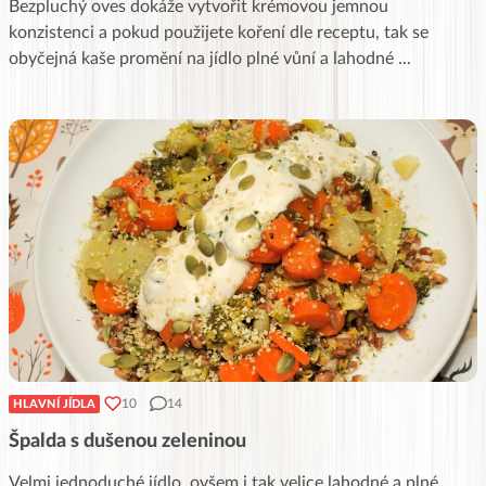
Bezpluchý oves dokáže vytvořit krémovou jemnou
konzistenci a pokud použijete koření dle receptu, tak se
obyčejná kaše promění na jídlo plné vůní a lahodné
...
10
14
HLAVNÍ JÍDLA
Špalda s dušenou zeleninou
Velmi jednoduché jídlo, ovšem i tak velice lahodné a plné