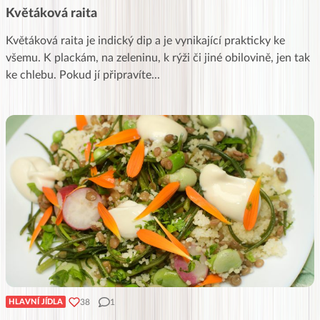
Květáková raita
Květáková raita je indický dip a je vynikající prakticky ke
všemu. K plackám, na zeleninu, k rýži či jiné obilovině, jen tak
ke chlebu. Pokud jí připravíte
...
38
1
HLAVNÍ JÍDLA