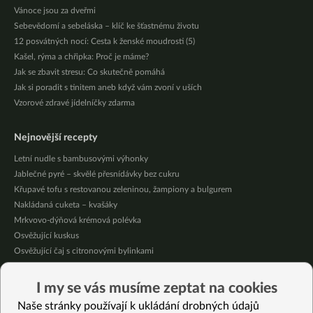
Vánoce jsou za dveřmi
Sebevědomí a sebeláska – klíč ke šťastnému životu
12 posvátných nocí: Cesta k ženské moudrosti (5)
Kašel, rýma a chřipka: Proč je máme?
Jak se zbavit stresu: Co skutečně pomáhá
Jak si poradit s tinitem aneb když vám zvoní v uších
Vzorové zdravé jídelníčky zdarma
Nejnovější recepty
Letní nudle s bambusovými výhonky
Jablečné pyré – skvělé přesnídávky bez cukru
Křupavé tofu s restovanou zeleninou, žampiony a bulgurem
Nakládaná cuketa – kvašáky
Mrkvovo-dýňová krémová polévka
Osvěžující kuskus
Osvěžující čaj s citronovými bylinkami
Nepečený jablečný dort s rybízem
Čokoládové muffiny s mangovým krémem
I my se vás musíme zeptat na cookies
Meruňky a jablka v citrónovém želé
Naše stránky používají k ukládání drobných údajů