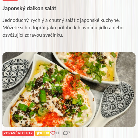
Japonský daikon salát
Jednoduchý, rychlý a chutný salát z japonské kuchyně.
Můžete si ho dopřát jako přílohu k hlavnímu jídlu a nebo
osvěžující zdravou svačinku.
11
7
ZDRAVÉ RECEPTY
KLUB