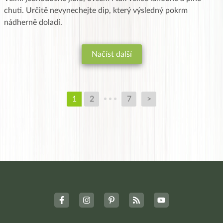
chuti. Určitě nevynechejte dip, který výsledný pokrm
nádherně doladí.
Načíst další
1
2
7
>