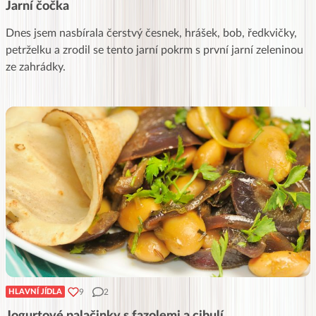
Jarní čočka
Dnes jsem nasbírala čerstvý česnek, hrášek, bob, ředkvičky,
petrželku a zrodil se tento jarní pokrm s první jarní zeleninou
ze zahrádky.
9
2
HLAVNÍ JÍDLA