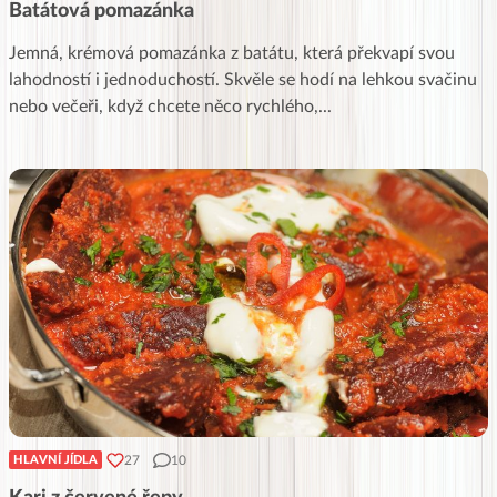
Batátová pomazánka
Jemná, krémová pomazánka z batátu, která překvapí svou
lahodností i jednoduchostí. Skvěle se hodí na lehkou svačinu
nebo večeři, když chcete něco rychlého,
...
27
10
HLAVNÍ JÍDLA