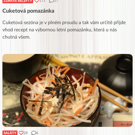
171
17
ZDRAVÉ RECEPTY
Cuketová pomazánka
Cuketová sezóna je v plném proudu a tak vám určitě přijde
vhod recept na výbornou letní pomazánku, která u nás
chutná všem.
28
6
SALÁTY