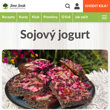
SHODIT KILA?
Recepty
Kurzy
Klub
Proměny
O Evě
Jak začít
Sojový jogurt