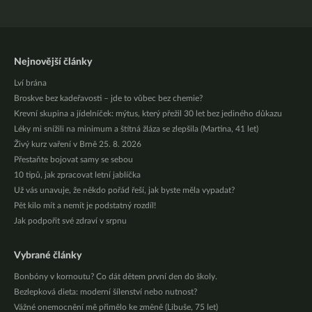
Nejnovější články
Lví brána
Broskve bez kadeřavosti – jde to vůbec bez chemie?
Krevní skupina a jídelníček: mýtus, který přežil 30 let bez jediného důkazu
Léky mi snížili na minimum a štítná žláza se zlepšila (Martina, 41 let)
Živý kurz vaření v Brně 25. 8. 2026
Přestaňte bojovat samy se sebou
10 tipů, jak zpracovat letní jablíčka
Už vás unavuje, že někdo pořád řeší, jak byste měla vypadat?
Pět kilo mít a nemít je podstatný rozdíl!
Jak podpořit své zdraví v srpnu
Vybrané články
Bonbóny v kornoutu? Co dát dětem první den do školy.
Bezlepková dieta: moderní šílenství nebo nutnost?
Vážné onemocnění mě přimělo ke změně (Libuše, 75 let)