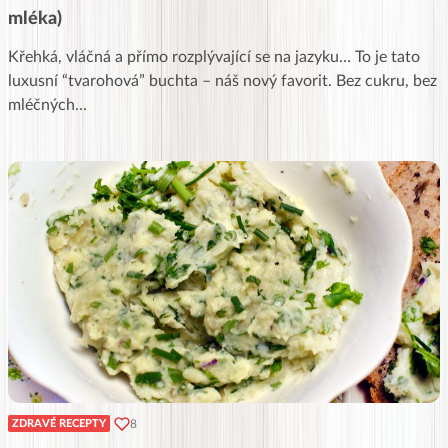
mléka)
Křehká, vláčná a přímo rozplývající se na jazyku… To je tato
luxusní “tvarohová” buchta – náš nový favorit. Bez cukru, bez
mléčných
...
8
ZDRAVÉ RECEPTY