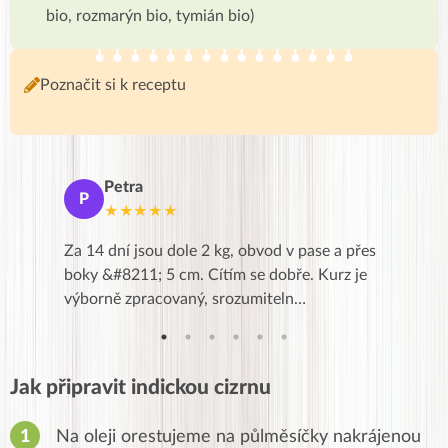
bio, rozmarýn bio, tymián bio)
Poznačit si k receptu
Petra
Ma
P
M
★★★★★
★
k,
Za 14 dní jsou dole 2 kg, obvod v pase a přes
Dnes jse
znání pro
boky &#8211; 5 cm. Cítím se dobře. Kurz je
zapadlé p
…
výborně zpracovaný, srozumiteln…
od EVY. 
Jak připravit indickou cizrnu
Na oleji orestujeme na půlměsíčky nakrájenou