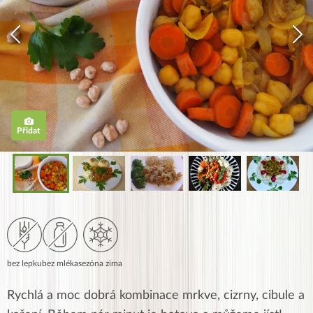
Přidat
bez lepku
bez mléka
sezóna zima
Rychlá a moc dobrá kombinace mrkve, cizrny, cibule a