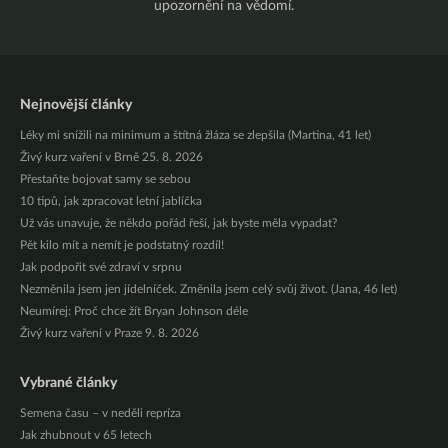
upozornění na vědomí.
Nejnovější články
Léky mi snížili na minimum a štítná žláza se zlepšila (Martina, 41 let)
Živý kurz vaření v Brně 25. 8. 2026
Přestaňte bojovat samy se sebou
10 tipů, jak zpracovat letní jablíčka
Už vás unavuje, že někdo pořád řeší, jak byste měla vypadat?
Pět kilo mít a nemít je podstatný rozdíl!
Jak podpořit své zdraví v srpnu
Nezměnila jsem jen jídelníček. Změnila jsem celý svůj život. (Jana, 46 let)
Neumírej: Proč chce žít Bryan Johnson déle
Živý kurz vaření v Praze 9. 8. 2026
Vybrané články
Semena času – v neděli repríza
Jak zhubnout v 65 letech