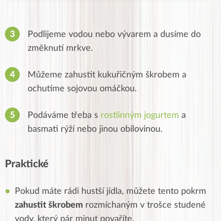
Podlijeme vodou nebo vývarem a dusíme do
změknutí mrkve.
Můžeme zahustit kukuřičným škrobem a
ochutíme sojovou omáčkou.
Podáváme třeba s
rostlinným jogurtem
a
basmati rýží nebo jinou obilovinou.
Praktické
Pokud máte rádi hustší jídla, můžete tento pokrm
zahustit škrobem
rozmíchaným v trošce studené
vody, který pár minut povaříte.