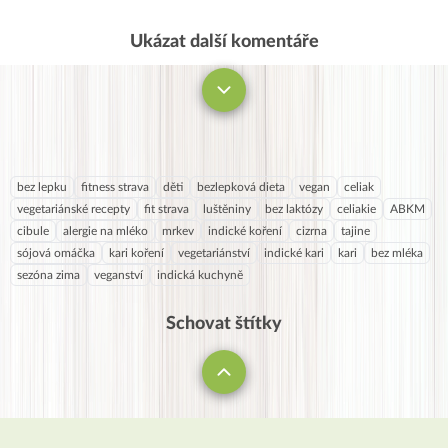
Ukázat další komentáře
Komentovat
bez lepku
fitness strava
děti
bezlepková dieta
vegan
celiak
vegetariánské recepty
fit strava
luštěniny
bez laktózy
celiakie
ABKM
cibule
alergie na mléko
mrkev
indické koření
cizrna
tajine
sójová omáčka
kari koření
vegetariánství
indické kari
kari
bez mléka
sezóna zima
veganství
indická kuchyně
Schovat štítky