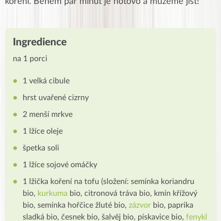
koření. Během pár minut je hotovo a můžeme jíst!
Ingredience
na 1 porci
1 velká cibule
hrst uvařené cizrny
2 menší mrkve
1 lžíce oleje
špetka soli
1 lžíce sojové omáčky
1 lžička koření na tofu (složení: semínka koriandru
bio,
kurkuma
bio, citronová tráva bio, kmín křížový
bio, semínka hořčice žluté bio,
zázvor
bio, paprika
sladká bio, česnek bio, šalvěj bio, pískavice bio,
fenykl