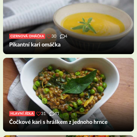
30
4
CIZRNOVÁ OMÁČKA
Pikantní kari omáčka
31
41
HLAVNÍ JÍDLA
Čočkové kari s hráškem z jednoho hrnce