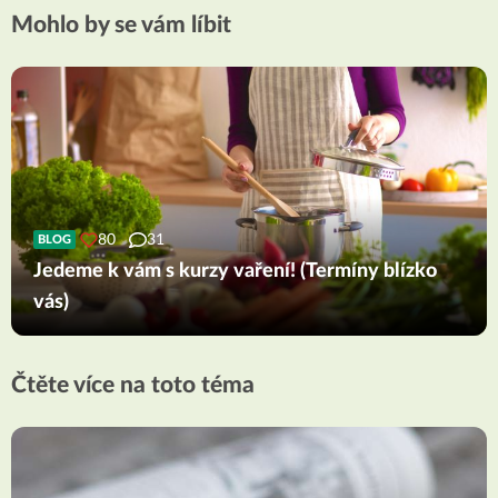
Mohlo by se vám líbit
80
31
BLOG
Jedeme k vám s kurzy vaření! (Termíny blízko
vás)
Čtěte více na toto téma