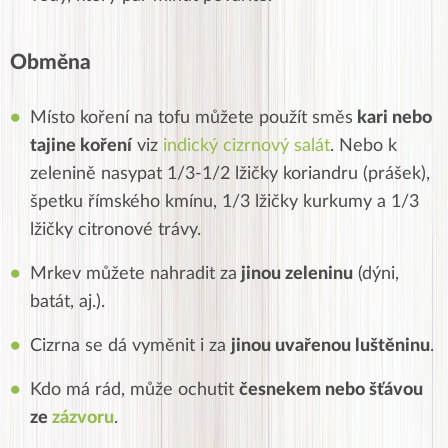
Obměna
Místo koření na tofu můžete použít směs
kari nebo
tajine koření
viz
indický cizrnový salát
. Nebo k
zelenině nasypat 1/3-1/2 lžičky koriandru (prášek),
špetku římského kmínu, 1/3 lžičky kurkumy a 1/3
lžičky citronové trávy.
Mrkev můžete nahradit za
jinou zeleninu
(dýni,
batát, aj.).
Cizrna se dá vyměnit i za
jinou uvařenou luštěninu
.
Kdo má rád, může ochutit
česnekem nebo šťávou
ze
zázvoru
.