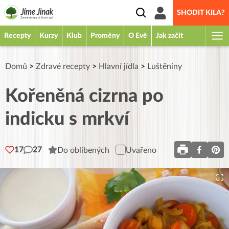
SHODIT KILA?
Recepty
Kurzy
Klub
Proměny
O Evě
Jak začít
Domů
>
Zdravé recepty
>
Hlavní jídla
>
Luštěniny
Kořeněná cizrna po
indicku s mrkví
17
27
Do oblíbených
Uvařeno