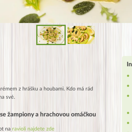
I
 krémem z hrášku a houbami. Kdo má rád
na své.
li se žampiony a hrachovou omáčkou
ept na
ravioli najdete zde