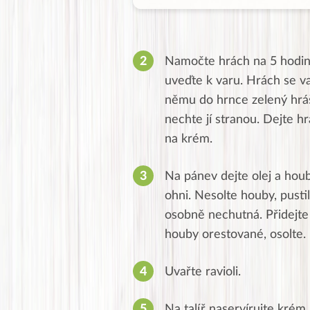
Namočte hrách na 5 hodin d
uveďte k varu. Hrách se va
němu do hrnce zelený hráše
nechte jí stranou. Dejte h
na krém.
Na pánev dejte olej a hou
ohni. Nesolte houby, pusti
osobně nechutná. Přidejte
houby orestované, osolte.
Uvařte ravioli.
Na talíř naservírujte krém