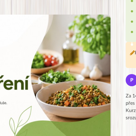
Jana
J
P
★★★★★
Moc Vám všem děkuji za krásný pátek,
Za 1
obzvlášť velké poděkování, obdiv a
přes
uznání pro hlavní dvojici Peťa a Gábi!! 👏
Kurz
Posílá…
sroz