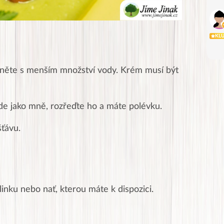
KL
čněte s menším množství vody. Krém musí být
e jako mně, rozřeďte ho a máte polévku.
ťávu.
linku nebo nať, kterou máte k dispozici.