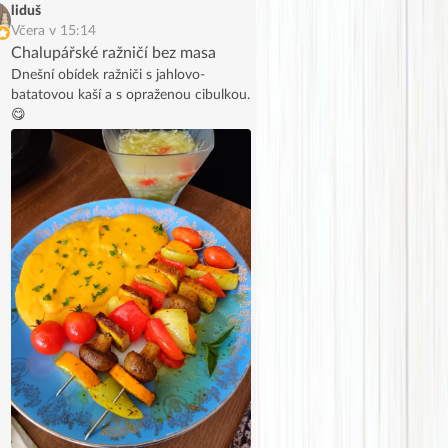
liduš
Včera v 15:14
Chalupářské ražničí bez masa
Dnešní obídek ražniči s jahlovo-
batatovou kaší a s opraženou cibulkou.
😋