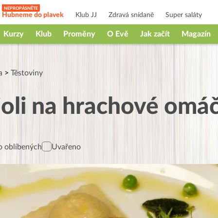
Hubneme do plavek
Klub JJ
Zdravá snídaně
Super saláty
Kurzy
Klub
Proměny
O Evě
Jak začít
Magazín
a
>
Těstoviny
oli na hrachové omá
 oblíbených
Uvařeno