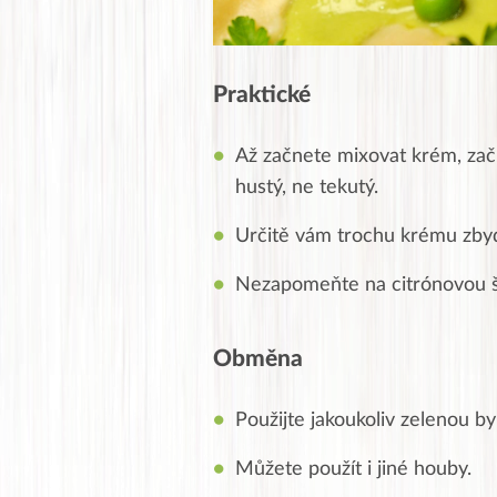
Praktické
Až začnete mixovat krém, za
hustý, ne tekutý.
Určitě vám trochu krému zbyd
Nezapomeňte na citrónovou š
Obměna
Použijte jakoukoliv zelenou by
Můžete použít i jiné houby.