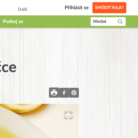
Přihlásit se
SHODIT KILA?
Další
Potkej se
Hledat
čce