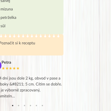
šalvěj
mizuna
petrželka
sůl
Poznačit si k receptu
Petra
Marie
M
★★★★★
★★★★★
4 dní jsou dole 2 kg, obvod v pase a
Dnes jsem to konečně vytáh
 boky &#8211; 5 cm. Cítím se dobře.
zapadlé pošty a poslechla j
 je výborně zpracovaný,
videa od EVY. Koho by nepř
umiteln…
tahl…