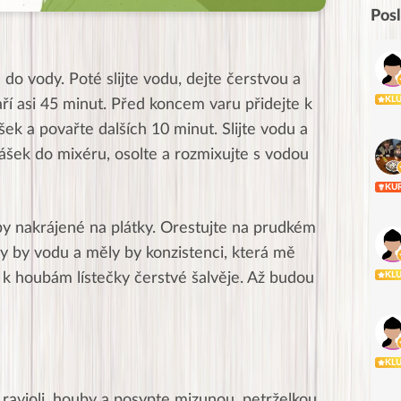
Pos
o vody. Poté slijte vodu, dejte čerstvou a
KL
ří asi 45 minut. Před koncem varu přidejte k
k a povařte dalších 10 minut. Slijte vodu a
rášek do mixéru, osolte a rozmixujte s vodou
KU
by nakrájené na plátky. Orestujte na prudkém
ly by vodu a měly by konzistenci, která mě
KL
 k houbám lístečky čerstvé šalvěje. Až budou
KL
, ravioli, houby a posypte mizunou, petrželkou