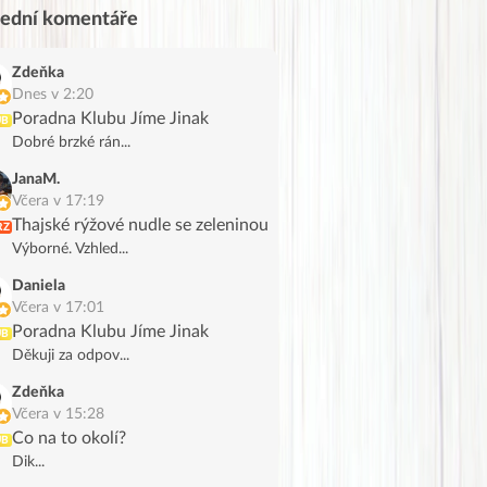
lední komentáře
Zdeňka
Dnes v 2:20
Poradna Klubu Jíme Jinak
UB
Dobré brzké rán...
JanaM.
Včera v 17:19
Thajské rýžové nudle se zeleninou
RZ
Výborné. Vzhled...
Daniela
Včera v 17:01
Poradna Klubu Jíme Jinak
UB
Děkuji za odpov...
Zdeňka
Včera v 15:28
Co na to okolí?
UB
Dik...