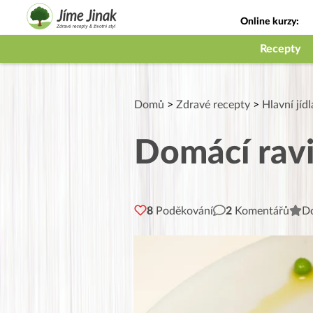
Online kurzy:
Jak na babičky
Recepty
Domů
>
Zdravé recepty
>
Hlavní jídl
Domácí ravi
8
Poděkování
2
Komentářů
Do