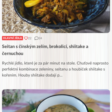
22
24
HLAVNÍ JÍDLA
Seitan s čínským zelím, brokolicí, shiitake a
černuchou
Rychlé jídlo, které je za pár minut na stole. Chuťově naprosto
perfektní kombinace zeleniny, seitanu a houbiček shiitake s
kořením. Houby shiitake dodají p
...