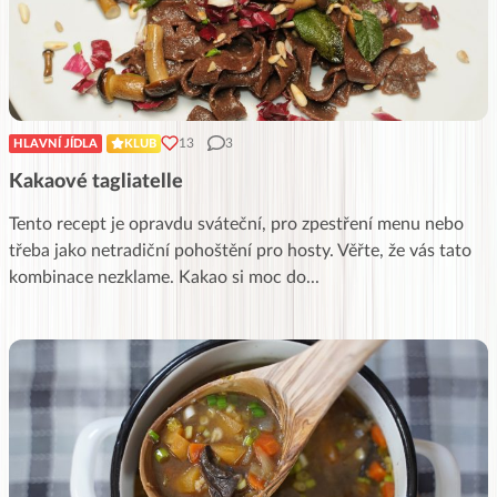
13
3
HLAVNÍ JÍDLA
KLUB
Kakaové tagliatelle
Tento recept je opravdu sváteční, pro zpestření menu nebo
třeba jako netradiční pohoštění pro hosty. Věřte, že vás tato
kombinace nezklame. Kakao si moc do
...