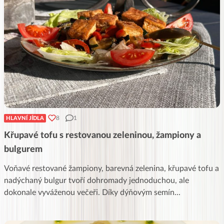
8
1
HLAVNÍ JÍDLA
Křupavé tofu s restovanou zeleninou, žampiony a
bulgurem
Voňavé restované žampiony, barevná zelenina, křupavé tofu a
nadýchaný bulgur tvoří dohromady jednoduchou, ale
dokonale vyváženou večeři. Díky dýňovým semín
...