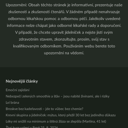
Upozornění: Obsah těchto stránek je informativní, prezentuje naše
zkušenosti a zkušenosti čtenářů. V žádném případě nenahrazuje
odbornou lékařskou pomoc a odbornou péči. Jakékoliv uvedené
informace nelze chápat jako odborné lékařské rady a doporučení.
V případě, že chcete upravit jídelníček a nejste jistí svým
zdravotním stavem, zkonzultujte, prosím, svůj stav s
kvalifikovaným odborníkem. Používáním webu berete toto
upozornění na vědomí.
Nejnovější články
Emoční zajídání
Nebezpečí zelených smoothie a šťáv – jsou nabité živinami, ale i riziky
Lví brána
Broskve bez kadeřavosti – jde to vůbec bez chemie?
Krevní skupina a jídelníček: mýtus, který přežil 30 let bez jediného důkazu
Léky mi snížili na minimum a štítná žláza se zlepšila (Martina, 41 let)
Živý kurz vaření v Brně 25. 8. 2026