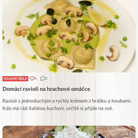
8
2
HLAVNÍ JÍDLA
Domácí ravioli na hrachové omáčce
Ravioli s jednoduchým a rychlý krémem z hrášku a houbami.
Kdo má rád italskou kuchyni, určitě si přijde na své.