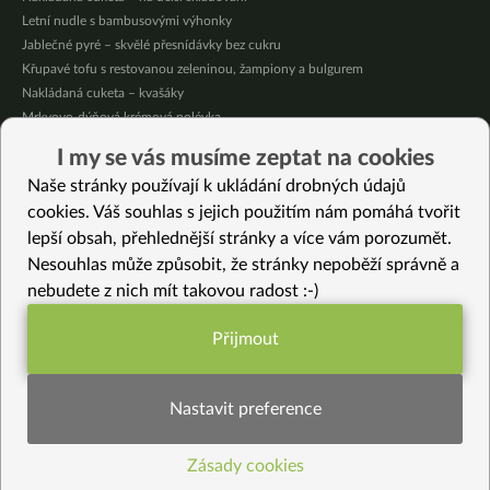
Letní nudle s bambusovými výhonky
Jablečné pyré – skvělé přesnídávky bez cukru
Křupavé tofu s restovanou zeleninou, žampiony a bulgurem
Nakládaná cuketa – kvašáky
Mrkvovo-dýňová krémová polévka
Osvěžující kuskus
I my se vás musíme zeptat na cookies
Osvěžující čaj s citronovými bylinkami
Naše stránky používají k ukládání drobných údajů
Nepečený jablečný dort s rybízem
cookies. Váš souhlas s jejich použitím nám pomáhá tvořit
lepší obsah, přehlednější stránky a více vám porozumět.
Vybrané recepty
Nesouhlas může způsobit, že stránky nepoběží správně a
Tempeh po Marocku
nebudete z nich mít takovou radost :-)
Pórková polévka s celerem a pohankou
Seitanové nudličky v cibulové omáčce
Přijmout
Jak na fazole adzuki
Funkční nastavení potřebujeme (vždy
Snídaňová HIT polévka s řasou wakame
aktivní)
Jarní talíř s jemnou mrkvovo-dýňovou omáčkou a bílými fazolemi
Nastavit preference
Meruňkové minidortíky bez lepku
Domácí pikantní sýr z tofu
Zásady cookies
Statistiky pro lepší obsah
Mayak avokádo