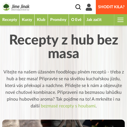
SHODIT KILA?
Recepty
Kurzy
Klub
Proměny
O Evě
Jak začít
Recepty z hub bez
masa
Vítejte na našem úžasném foodblogu plném receptů - třeba z
hub a bez masa! Připravte se na skvělou kuchařskou jízdu,
která vás překvapí a nadchne. Přidejte se k nám a objevujte
nové chuťové kombinace. Připraveni na bezmasou lahůdku
plnou hubového aroma? Tak pojďme na to! A mrkněte
i na
další
bezmasé recepty s houbami
.