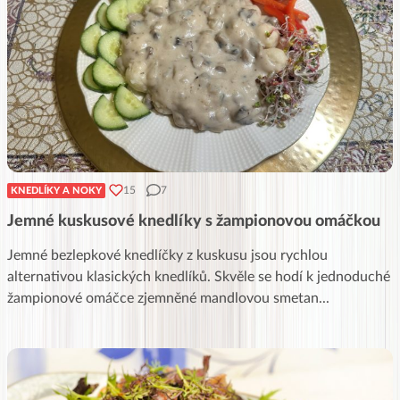
15
7
KNEDLÍKY A NOKY
Jemné kuskusové knedlíky s žampionovou omáčkou
Jemné bezlepkové knedlíčky z kuskusu jsou rychlou
alternativou klasických knedlíků. Skvěle se hodí k jednoduché
žampionové omáčce zjemněné mandlovou smetan
...