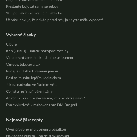
Přestaňte bojovat samy se sebou
10 tipů, jak zpracovat letní jablíčka
Už vás unavuje, že někdo pořád řeší, jak byste měla vypadat?
Vybrané články
Cibule
Křín (Crinus) – mladé pokojové rostliny
Videopřání Jíme Jinak – Staňte se jezerem
Vánoce, televize a tak
Přidejte si fotku k vašemu jménu
Posilte imunitu lepším jídelníčkem
Jak na nadváhu ve školním věku
Co jíst a nejíst při pálení žáhy
Adventní půst dneska začíná, kdo ho drží s námi?
Eva exkluzivně v rozhovoru pro DM Drogerii
Nejnovější recepty
Oves provoněný citrónem a bazalkou
Nakládaná cuketa – na delší skladování