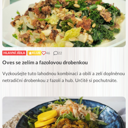
46
22
HLAVNÍ JÍDLA
KLUB
Oves se zelím a fazolovou drobenkou
Vyzkoušejte tuto lahodnou kombinaci a obilí a zelí doplněnou
netradiční drobenkou z fazolí a hub. Určitě si pochutnáte.