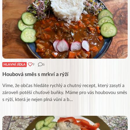
9
6
HLAVNÍ JÍDLA
Houbová směs s mrkví a rýží
Víme, že občas hledáte rychlý a chutný recept, který zasytí a
zároveň potěší chuťové buňky. Máme pro vás houbovou směs
s rýží, která je nejen plná vůní a b
...