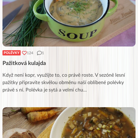
124
1
POLÉVKY
Pažitková kulajda
Když není kopr, využijte to, co právě roste. V sezóně lesní
pažitky připravíte skvělou obměnu naší oblíbené polévky
právě s ní. Polévka je sytá a velmi chu
...