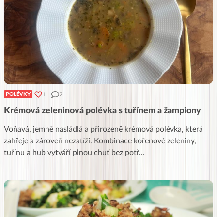
1
2
POLÉVKY
Krémová zeleninová polévka s tuřínem a žampiony
Voňavá, jemně nasládlá a přirozeně krémová polévka, která
zahřeje a zároveň nezatíží. Kombinace kořenové zeleniny,
tuřínu a hub vytváří plnou chuť bez potř
...