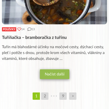
14
13
POLÉVKY
Tuříňačka – bramboračka z tuřínu
Tuřín má blahodárné účinky na močové cesty, dýchací cesty,
pleť i potíže s dnou, protože krom všech vitamínů, vlákniny a
vitamínů, které obsahuje, zbavuje
...
Načíst další
1
2
9
>