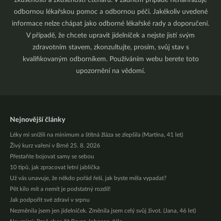
zkušenosti a zkušenosti čtenářů. V žádném případě nenahrazuje
odbornou lékařskou pomoc a odbornou péči. Jakékoliv uvedené
informace nelze chápat jako odborné lékařské rady a doporučení.
V případě, že chcete upravit jídelníček a nejste jistí svým
zdravotním stavem, zkonzultujte, prosím, svůj stav s
kvalifikovaným odborníkem. Používáním webu berete toto
upozornění na vědomí.
Nejnovější články
Léky mi snížili na minimum a štítná žláza se zlepšila (Martina, 41 let)
Živý kurz vaření v Brně 25. 8. 2026
Přestaňte bojovat samy se sebou
10 tipů, jak zpracovat letní jablíčka
Už vás unavuje, že někdo pořád řeší, jak byste měla vypadat?
Pět kilo mít a nemít je podstatný rozdíl!
Jak podpořit své zdraví v srpnu
Nezměnila jsem jen jídelníček. Změnila jsem celý svůj život. (Jana, 46 let)