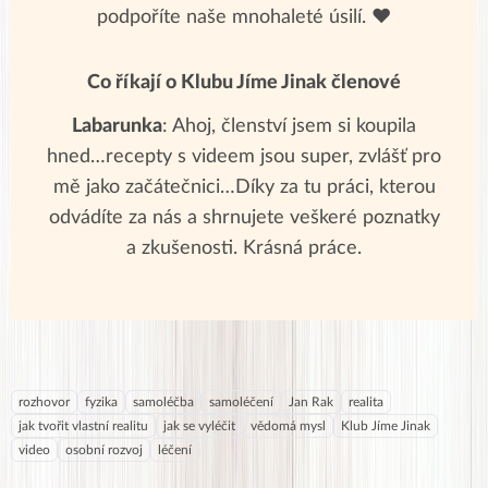
podpoříte naše mnohaleté úsilí. ❤
Co říkají o Klubu Jíme Jinak členové
Labarunka
: Ahoj, členství jsem si koupila
hned…recepty s videem jsou super, zvlášť pro
mě jako začátečnici…Díky za tu práci, kterou
odvádíte za nás a shrnujete veškeré poznatky
a zkušenosti. Krásná práce.
rozhovor
fyzika
samoléčba
samoléčení
Jan Rak
realita
jak tvořit vlastní realitu
jak se vyléčit
vědomá mysl
Klub Jíme Jinak
video
osobní rozvoj
léčení