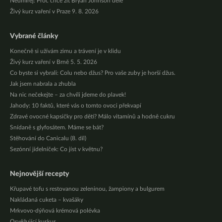
Neumírej: Proč chce žít Bryan Johnson déle
Živý kurz vaření v Praze 9. 8. 2026
Vybrané články
Konečně si užívám zimu a trávení je v klidu
Živý kurz vaření v Brně 5. 5. 2026
Co byste si vybrali: Colu nebo džus? Pro vaše zuby je horší džus.
Jak jsem nabrala a zhubla
Na nic nečekejte – za chvíli jdeme do plavek!
Jahody: 10 faktů, které vás o tomto ovoci překvapí
Zdravé ovocné kapsičky pro děti? Málo vitamínů a hodně cukru
Snídaně s glyfosátem. Máme se bát?
Stěhování do Canicalu (8. díl)
Sezónní jídelníček: Co jíst v květnu?
Nejnovější recepty
Křupavé tofu s restovanou zeleninou, žampiony a bulgurem
Nakládaná cuketa – kvašáky
Mrkvovo-dýňová krémová polévka
Osvěžující kuskus