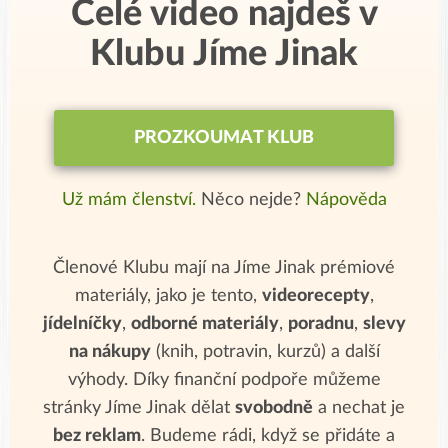
Celé video najdeš v
Klubu Jíme Jinak
PROZKOUMAT KLUB
Už mám členství.
Něco nejde?
Nápověda
Členové Klubu mají na Jíme Jinak prémiové
materiály, jako je tento,
videorecepty
,
jídelníčky
,
odborné materiály
,
poradnu
,
slevy
na nákupy
(knih, potravin, kurzů) a další
výhody. Díky finanční podpoře můžeme
stránky Jíme Jinak dělat
svobodně
a nechat je
bez reklam
. Budeme rádi, když se přidáte a