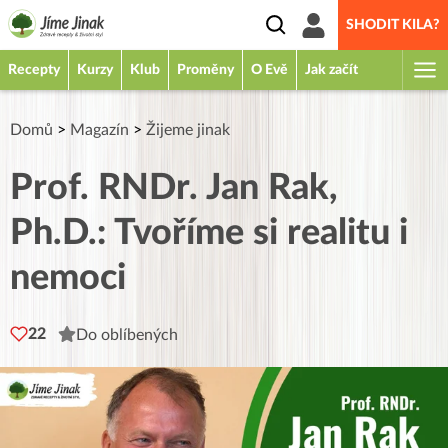
SHODIT KILA?
Recepty
Kurzy
Klub
Proměny
O Evě
Jak začít
Domů
>
Magazín
>
Žijeme jinak
Prof. RNDr. Jan Rak,
Ph.D.: Tvoříme si realitu i
nemoci
22
Do oblíbených