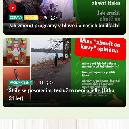
25
8
ZDRAVÍ
KLUB
Jak změnit programy v hlavě i v našich buňkách
34
2
VAŠE PŘÍBĚHY
Stále se posouvám, teď už to není o jídle (Jitka,
34 let)