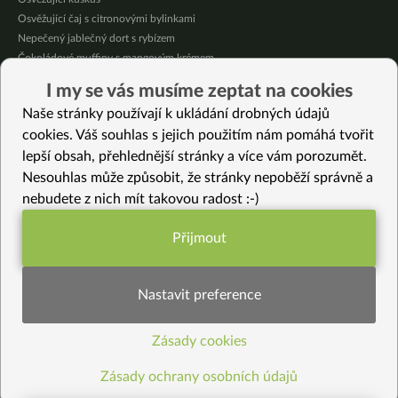
Osvěžující čaj s citronovými bylinkami
Nepečený jablečný dort s rybízem
Čokoládové muffiny s mangovým krémem
Meruňky a jablka v citrónovém želé
I my se vás musíme zeptat na cookies
Krémová zeleninová polévka s koprem a vločkami
Naše stránky používají k ukládání drobných údajů
Celozrnná rýže basmati se zeleninou
cookies. Váš souhlas s jejich použitím nám pomáhá tvořit
lepší obsah, přehlednější stránky a více vám porozumět.
Vybrané recepty
Nesouhlas může způsobit, že stránky nepoběží správně a
Vaječný koňak bez vajec
nebudete z nich mít takovou radost :-)
Jablíčkové strašidelné tlamičky
Tacos plněné Buffalo květákovými křidélky a majonézou
Přijmout
Vařené kaštany
Funkční nastavení potřebujeme (vždy
Kuličky z tofu, kuskusu a shiitake
aktivní)
Fazolovo-dýňová HIT polévka
Nastavit preference
Dýňový perník
Špalda s fazolemi, hlívou a mákem
Zásady cookies
Statistiky pro lepší obsah
Rychlá pórkovo – dýňová polévka
Domácí kokosové mléko
Zásady ochrany osobních údajů